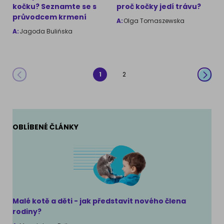
kočku? Seznamte se s
proč kočky jedí trávu?
průvodcem krmení
A:
Olga Tomaszewska
A:
Jagoda Bulińska
1
2
OBLÍBENÉ ČLÁNKY
Malé kotě a děti - jak představit nového člena
rodiny?