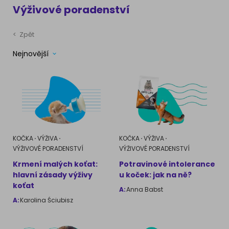
Výživové poradenství
Ragdoll
PLEMENA PSŮ
Britská krátkosrstá kočka
<
Zpět
Francouzský buldog
Nejnovější
Bengálská kočka
Dalmatín
Kanadský Sphynx
Zlatý retrívr
Německý ovčák
KOČKA
VÝŽIVA
KOČKA
VÝŽIVA
Atlas psů
VÝŽIVOVÉ PORADENSTVÍ
VÝŽIVOVÉ PORADENSTVÍ
Krmení malých koťat:
Potravinové intolerance
hlavní zásady výživy
u koček: jak na ně?
koťat
A:
Anna Babst
A:
Karolina Ściubisz