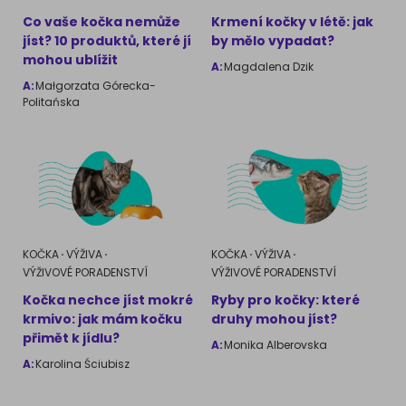
Co vaše kočka nemůže
Krmení kočky v létě: jak
jíst? 10 produktů, které jí
by mělo vypadat?
mohou ublížit
A:
Magdalena Dzik
A:
Małgorzata Górecka-
Politańska
KOČKA
VÝŽIVA
KOČKA
VÝŽIVA
VÝŽIVOVÉ PORADENSTVÍ
VÝŽIVOVÉ PORADENSTVÍ
Kočka nechce jíst mokré
Ryby pro kočky: které
krmivo: jak mám kočku
druhy mohou jíst?
přimět k jídlu?
A:
Monika Alberovska
A:
Karolina Ściubisz