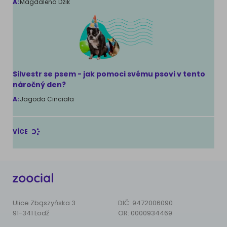
A:
Magdalena Dzik
Silvestr se psem - jak pomoci svému psovi v tento
náročný den?
A:
Jagoda Cinciała
VÍCE
Ulice Zbąszyńska 3
DIČ: 9472006090
91-341 Lodž
OR: 0000934469