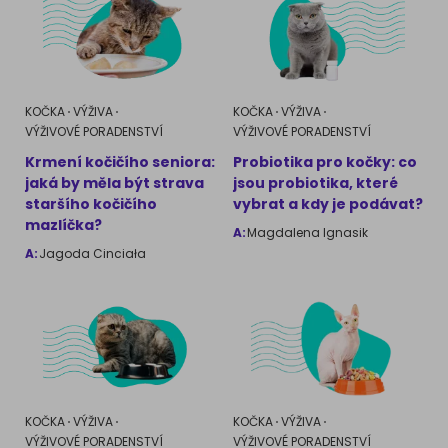
KOČKA
VÝŽIVA
KOČKA
VÝŽIVA
VÝŽIVOVÉ PORADENSTVÍ
VÝŽIVOVÉ PORADENSTVÍ
Krmení kočičího seniora:
Probiotika pro kočky: co
jaká by měla být strava
jsou probiotika, které
staršího kočičího
vybrat a kdy je podávat?
mazlíčka?
A:
Magdalena Ignasik
A:
Jagoda Cinciała
KOČKA
VÝŽIVA
KOČKA
VÝŽIVA
VÝŽIVOVÉ PORADENSTVÍ
VÝŽIVOVÉ PORADENSTVÍ