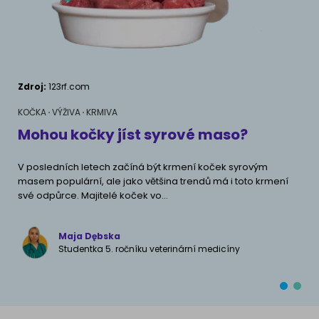
AKVARIJNÍ RYBY
Pamlsky a doplňky stravy
Výživové poradenství
Pamlsky a doplňky stravy
KONĚ
VÝCHOVA PSA
Zdroj:
123rf.com
Zdr
Chování
MÁM KOČKU
KOČKA
VÝŽIVA
KRMIVA
KOČ
Školení
Jak rozumět kočce
Mohou kočky jíst syrové maso?
Ja
ne
Život s kočkou
V posledních letech začíná být krmení koček syrovým
MÁM PSA
masem populární, ale jako většina trendů má i toto krmení
Moh
Kotě doma
své odpůrce. Majitelé koček vo...
škod
Jak pochopit psa
polo
Školení
Život se psem
Maja Dębska
Studentka 5. ročníku veterinární medicíny
Příslušenství pro kočky
Štěně v domě
Příslušenství pro psy
PLEMENA KOČEK