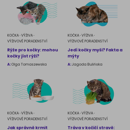
KOČKA
VÝŽIVA
KOČKA
VÝŽIVA
VÝŽIVOVÉ PORADENSTVÍ
VÝŽIVOVÉ PORADENSTVÍ
Rýže pro kočky: mohou
Jedí kočky myši? Fakta a
kočky jíst rýži?
mýty
A:
Olga Tomaszewska
A:
Jagoda Bulińska
KOČKA
VÝŽIVA
KOČKA
VÝŽIVA
VÝŽIVOVÉ PORADENSTVÍ
VÝŽIVOVÉ PORADENSTVÍ
Jak správně krmit
Tráva v kočičí stravě: