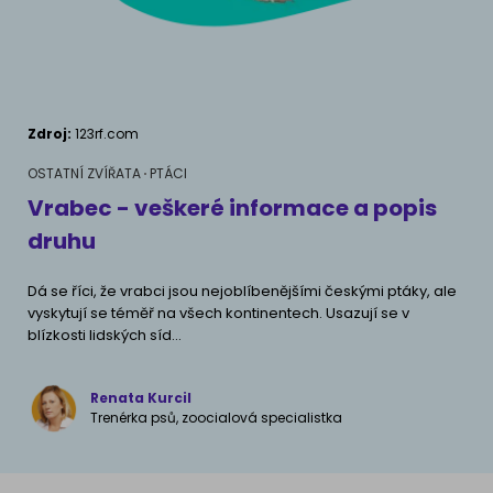
AKVARIJNÍ RYBY
Pamlsky a doplňky stravy
Výživové poradenství
Pamlsky a doplňky stravy
KONĚ
VÝCHOVA PSA
Zdroj:
123rf.com
Chování
MÁM KOČKU
OSTATNÍ ZVÍŘATA
PTÁCI
Školení
Jak rozumět kočce
Vrabec - veškeré informace a popis
druhu
Život s kočkou
MÁM PSA
Dá se říci, že vrabci jsou nejoblíbenějšími českými ptáky, ale
Kotě doma
vyskytují se téměř na všech kontinentech. Usazují se v
Jak pochopit psa
blízkosti lidských síd...
Školení
Život se psem
Příslušenství pro kočky
Renata Kurcil
Štěně v domě
Trenérka psů, zoocialová specialistka
Příslušenství pro psy
PLEMENA KOČEK