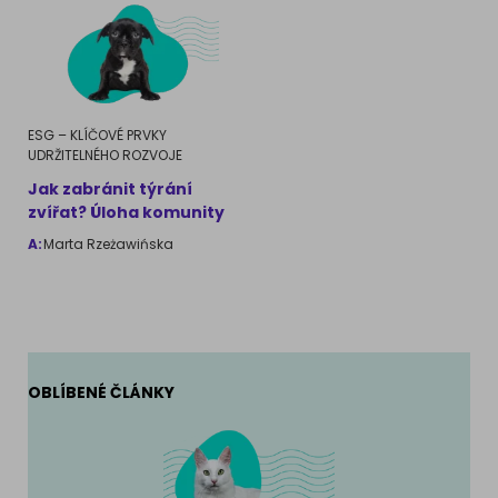
Ragdoll
PLEMENA PSŮ
Britská krátkosrstá kočka
Francouzský buldog
Bengálská kočka
ESG – KLÍČOVÉ PRVKY
Dalmatín
UDRŽITELNÉHO ROZVOJE
Kanadský Sphynx
Jak zabránit týrání
Zlatý retrívr
zvířat? Úloha komunity
Německý ovčák
A:
Marta Rzeżawińska
Atlas psů
OBLÍBENÉ ČLÁNKY