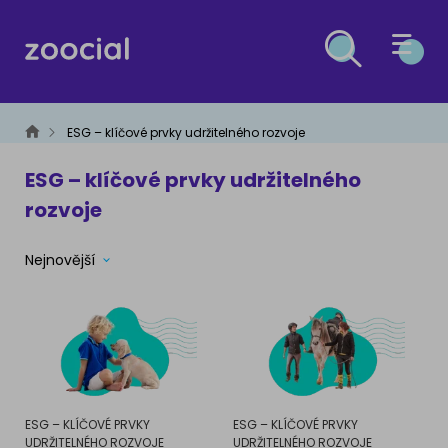
PES
ESG – klíčové prvky udržitelného rozvoje
KOČKA
ESG – klíčové prvky udržitelného
ZDRAVÍ PSŮ
rozvoje
OSTATNÍ DRUHY
Léčba
ZDRAVÍ KOČEK
Nejnovější
ESG
Prevence
Léčba
MALÁ ZVÍŘATA
Prevence
ČLÁNKY O ESG A UDRŽITELNÉM ROZVOJI
VÝŽIVA PSŮ
PTÁCI
Krmiva
VÝŽIVA KOČEK
PLAZI A OBOJŽIVELNÍCI
Výživové poradenství
ESG – KLÍČOVÉ PRVKY
ESG – KLÍČOVÉ PRVKY
Krmiva
UDRŽITELNÉHO ROZVOJE
UDRŽITELNÉHO ROZVOJE