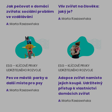
AKVARIJNÍ RYBY
Pamlsky a doplňky stravy
Výživové poradenství
Jak pečovat o domácí
Vliv zvířat na člověka:
zvířata: sociální problém
jaký je?
ve vzdělávání
Pamlsky a doplňky stravy
A:
Marta Rzeżawińska
KONĚ
VÝCHOVA PSA
A:
Marta Rzeżawińska
Chování
MÁM KOČKU
Školení
Jak rozumět kočce
Život s kočkou
MÁM PSA
ESG – KLÍČOVÉ PRVKY
ESG – KLÍČOVÉ PRVKY
Kotě doma
UDRŽITELNÉHO ROZVOJE
UDRŽITELNÉHO ROZVOJE
Jak pochopit psa
Pes ve městě: parky a
Adopce zvířat namísto
Školení
Život se psem
další místa pro psy
jejich koupě. Udržitelný
přístup k vlastnictví
Příslušenství pro kočky
A:
Marta Rzeżawińska
domácích zvířat
Štěně v domě
A:
Marta Rzeżawińska
Příslušenství pro psy
PLEMENA KOČEK