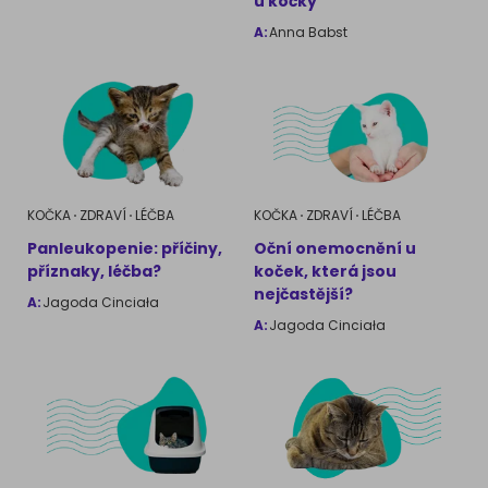
u kočky
A:
Anna Babst
KOČKA
ZDRAVÍ
LÉČBA
KOČKA
ZDRAVÍ
LÉČBA
Panleukopenie: příčiny,
Oční onemocnění u
příznaky, léčba?
koček, která jsou
nejčastější?
A:
Jagoda Cinciała
A:
Jagoda Cinciała