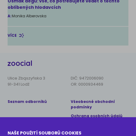
Osmák degu: vše, co potřebujete vědět o těchto
oblíbených hlodavcích
A:
Monika Alberovska
VÍCE
Ulice Zbąszyńska 3
DIČ: 9472006090
91-341 Lodž
OR: 0000934469
Seznam odborníků
Všeobecné obchodní
podmínky
Ochrana osobních údajů
Copyright © 2024 AnimalCare
NAŠE POUŽITÍ SOUBORŮ COOKIES
Všechna práva vyhrazena