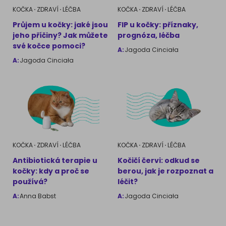
KOČKA
ZDRAVÍ
LÉČBA
KOČKA
ZDRAVÍ
LÉČBA
Průjem u kočky: jaké jsou
FIP u kočky: příznaky,
jeho příčiny? Jak můžete
prognóza, léčba
své kočce pomoci?
A:
Jagoda Cinciała
A:
Jagoda Cinciała
KOČKA
ZDRAVÍ
LÉČBA
KOČKA
ZDRAVÍ
LÉČBA
Antibiotická terapie u
Kočičí červi: odkud se
kočky: kdy a proč se
berou, jak je rozpoznat a
používá?
léčit?
A:
Anna Babst
A:
Jagoda Cinciała