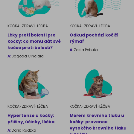
KOČKA
ZDRAVÍ
LÉČBA
KOČKA
ZDRAVÍ
LÉČBA
Léky proti bolesti pro
Odkud pochází kočičí
kočky: co mohu dát své
rýma?
kočce proti bolesti?
A:
Zosia Pobuta
A:
Jagoda Cinciała
KOČKA
ZDRAVÍ
LÉČBA
KOČKA
ZDRAVÍ
LÉČBA
Hypertenze u kočky:
Měření krevního tlaku u
příčiny, účinky, léčba
kočky: prevence
vysokého krevního tlaku
A:
Daria Rudzka