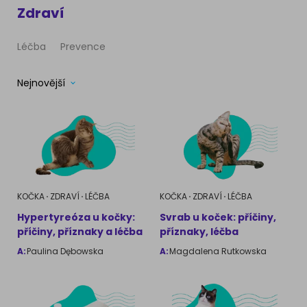
Zdraví
Ragdoll
PLEMENA PSŮ
Britská krátkosrstá kočka
Léčba
Prevence
Francouzský buldog
Bengálská kočka
Nejnovější
Dalmatín
Kanadský Sphynx
Zlatý retrívr
Německý ovčák
KOČKA
ZDRAVÍ
LÉČBA
KOČKA
ZDRAVÍ
LÉČBA
Atlas psů
Hypertyreóza u kočky:
Svrab u koček: příčiny,
příčiny, příznaky a léčba
příznaky, léčba
A:
Paulina Dębowska
A:
Magdalena Rutkowska