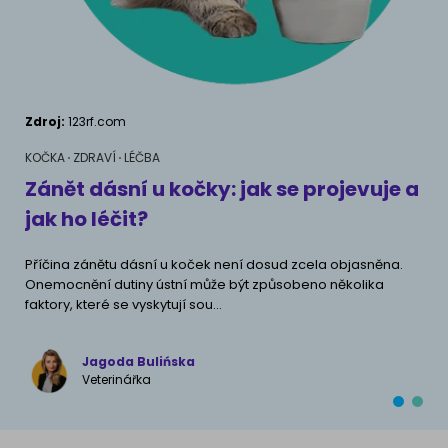
AKVARIJNÍ RYBY
Pamlsky a doplňky stravy
Výživové poradenství
Pamlsky a doplňky stravy
KONĚ
VÝCHOVA PSA
Zdroj:
123rf.com
Zdr
Chování
MÁM KOČKU
KOČKA
ZDRAVÍ
LÉČBA
KOČ
Školení
Jak rozumět kočce
Zánět dásní u kočky: jak se projevuje a
An
jak ho léčit?
pr
Život s kočkou
MÁM PSA
Příčina zánětu dásní u koček není dosud zcela objasněna.
Ant
Kotě doma
Onemocnění dutiny ústní může být způsobeno několika
bakt
Jak pochopit psa
faktory, které se vyskytují sou...
být
Školení
Život se psem
Příslušenství pro kočky
Jagoda Bulińska
Štěně v domě
Veterinářka
Příslušenství pro psy
PLEMENA KOČEK