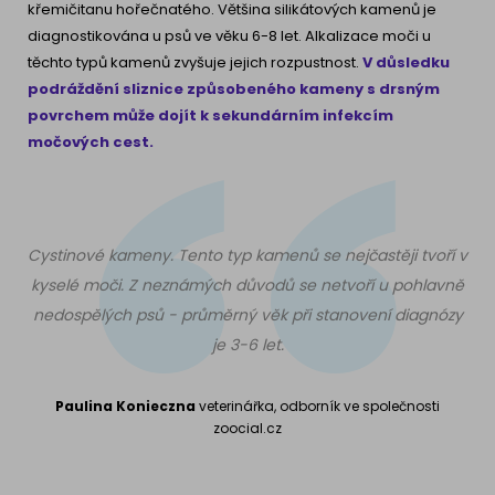
křemičitanu hořečnatého. Většina silikátových kamenů je
diagnostikována u psů ve věku 6-8 let. Alkalizace moči u
těchto typů kamenů zvyšuje jejich rozpustnost.
V důsledku
podráždění sliznice způsobeného kameny s drsným
povrchem může dojít k sekundárním infekcím
močových cest.
Cystinové kameny. Tento typ kamenů se nejčastěji tvoří v
kyselé moči. Z neznámých důvodů se netvoří u pohlavně
nedospělých psů - průměrný věk při stanovení diagnózy
je 3-6 let.
Paulina Konieczna
veterinářka, odborník ve společnosti
zoocial.cz