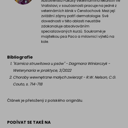
Absolventka Fakulty veterinárního lékařství ve
Vratislavi, v současnosti pracuje na jedné z
veterinárních klinik v Čenstochové. Mezi její
zvláštní zájmy patří dermatologie. Své
dovednosti v této oblasti neustále
zdokonaluje absolvováním
specializovaných kurzů. Soukromě je
majitelkou psa Paco a milovnicí výletů na
kole.
Bibliografie
"Kamica struwitowa u psów" - Dagmara Winiarczyk -
Weterynaria w praktyce, 3/2022
Choroby wewnętrzne małych zwierząt - R.W. Nelson, C.G.
Couto, s. 714-718
Článek je přeložený z polského originálu.
PODÍVAT SE TAKÉ NA