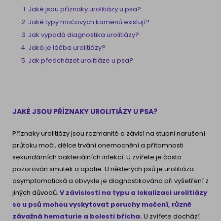
Jaké jsou příznaky urolitiázy u psa?
Jaké typy močových kamenů existují?
Jak vypadá diagnostika urolitiázy?
Jaká je léčba urolitiázy?
Jak předcházet urolitiáze u psa?
JAKÉ JSOU PŘÍZNAKY UROLITIÁZY U PSA?
Příznaky urolitiázy jsou rozmanité a závisí na stupni narušení
průtoku moči, délce trvání onemocnění a přítomnosti
sekundárních bakteriálních infekcí. U zvířete je často
pozorován smutek a apatie. U některých psů je urolitiáza
asymptomatická a obvykle je diagnostikována při vyšetření z
jiných důvodů.
V závislosti na typu a lokalizaci urolitiázy
se u psů mohou vyskytovat poruchy močení, různě
závažná hematurie a bolesti břicha.
U zvířete dochází