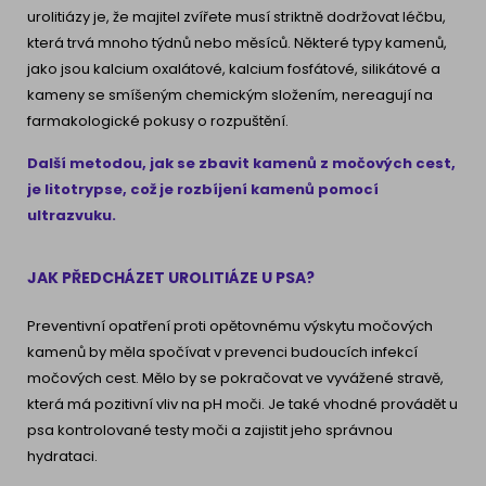
urolitiázy je, že majitel zvířete musí striktně dodržovat léčbu,
která trvá mnoho týdnů nebo měsíců. Některé typy kamenů,
jako jsou kalcium oxalátové, kalcium fosfátové, silikátové a
kameny se smíšeným chemickým složením, nereagují na
farmakologické pokusy o rozpuštění.
Další metodou, jak se zbavit kamenů z močových cest,
je litotrypse, což je rozbíjení kamenů pomocí
ultrazvuku.
JAK PŘEDCHÁZET UROLITIÁZE U PSA?
Preventivní opatření proti opětovnému výskytu močových
kamenů by měla spočívat v prevenci budoucích infekcí
močových cest. Mělo by se pokračovat ve vyvážené stravě,
která má pozitivní vliv na pH moči. Je také vhodné provádět u
psa kontrolované testy moči a zajistit jeho správnou
hydrataci.