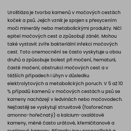
Ragdoll
PLEMENA PSŮ
Urolitiáza je tvorba kamenů v močových cestách
Britská krátkosrstá kočka
koček a psů. Jejich vznik je spojen s přesycením
Francouzský buldog
moči minerály nebo metabolickými produkty. Ničí
Bengálská kočka
epitel močových cest a způsobují zánět. Mohou
Dalmatín
také vystavit zvíře bakteriální infekci močových
Kanadský Sphynx
Zlatý retrívr
cest. Toto onemocnění se často vyskytuje u obou
druhů a způsobuje bolest při močení, hematurii,
Německý ovčák
časté močení, obstrukci močových cest a v
těžších případech i úhyn v důsledku
elektrolytových a metabolických poruch. V 5 až 10
Atlas psů
% případů kamenů v močových cestách u psů se
kameny nacházejí v ledvinách nebo močovodech.
Nejčastěji se vyskytují struvitové (fosforečnan
amonno-hořečnatý) a kalcium-oxalátové
kameny, méně často urátové, křemičitanové a
cystinové kameny. Příznaky jsou nespecifické a