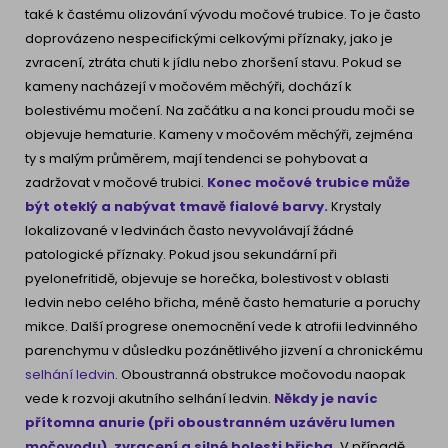
také k častému olizování vývodu močové trubice. To je často
doprovázeno nespecifickými celkovými příznaky, jako je
zvracení, ztráta chuti k jídlu nebo zhoršení stavu. Pokud se
kameny nacházejí v močovém měchýři, dochází k
bolestivému močení. Na začátku a na konci proudu moči se
objevuje hematurie. Kameny v močovém měchýři, zejména
ty s malým průměrem, mají tendenci se pohybovat a
zadržovat v močové trubici.
Konec močové trubice může
být oteklý a nabývat tmavě fialové barvy.
Krystaly
lokalizované v ledvinách často nevyvolávají žádné
patologické příznaky. Pokud jsou sekundární při
pyelonefritidě, objevuje se horečka, bolestivost v oblasti
ledvin nebo celého břicha, méně často hematurie a poruchy
mikce. Další progrese onemocnění vede k atrofii ledvinného
parenchymu v důsledku pozánětlivého jizvení a chronickému
selhání ledvin
. Oboustranná obstrukce močovodu naopak
vede k rozvoji akutního selhání ledvin.
Někdy je navíc
přítomna anurie (při oboustranném uzávěru lumen
močovodu), zvracení a silné bolesti břicha.
V případě