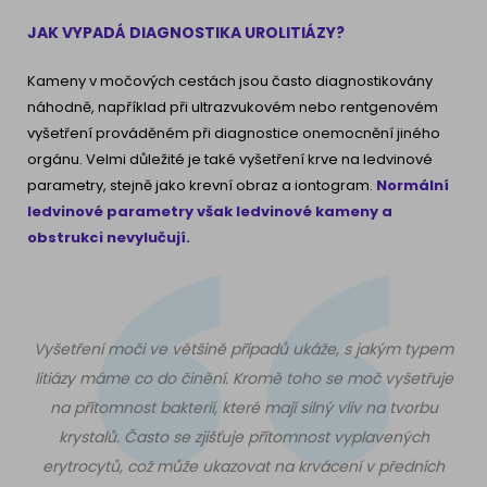
JAK VYPADÁ DIAGNOSTIKA UROLITIÁZY?
Kameny v močových cestách jsou často diagnostikovány
náhodně, například při ultrazvukovém nebo rentgenovém
vyšetření prováděném při diagnostice onemocnění jiného
orgánu. Velmi důležité je také vyšetření krve na ledvinové
parametry, stejně jako krevní obraz a iontogram.
Normální
ledvinové parametry však ledvinové kameny a
obstrukci nevylučují.
Vyšetření moči ve většině případů ukáže, s jakým typem
litiázy máme co do činění. Kromě toho se moč vyšetřuje
na přítomnost bakterií, které mají silný vliv na tvorbu
krystalů. Často se zjišťuje přítomnost vyplavených
erytrocytů, což může ukazovat na krvácení v předních