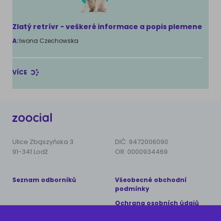
Zlatý retrívr - veškeré informace a popis plemene
A:
Iwona Czechowska
VÍCE
Ulice Zbąszyńska 3
DIČ: 9472006090
91-341 Lodž
OR: 0000934469
Seznam odborníků
Všeobecné obchodní
podmínky
Ochrana osobních údajů