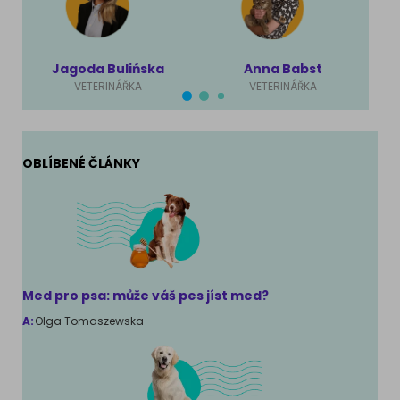
Jagoda Bulińska
Anna Babst
VETERINÁŘKA
VETERINÁŘKA
OBLÍBENÉ ČLÁNKY
Med pro psa: může váš pes jíst med?
A:
Olga Tomaszewska