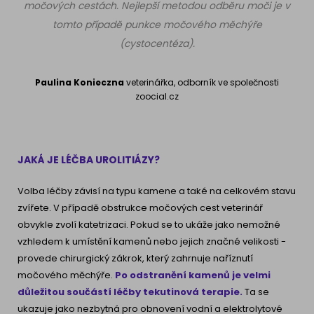
močových cestách. Nejlepší metodou odběru moči je v
tomto případě punkce močového měchýře
(cystocentéza).
Paulina Konieczna
veterinářka, odborník ve společnosti
zoocial.cz
JAKÁ JE LÉČBA UROLITIÁZY?
Volba léčby závisí na typu kamene a také na celkovém stavu
zvířete. V případě obstrukce močových cest veterinář
obvykle zvolí katetrizaci. Pokud se to ukáže jako nemožné
vzhledem k umístění kamenů nebo jejich značné velikosti -
provede chirurgický zákrok, který zahrnuje naříznutí
močového měchýře.
Po odstranění kamenů je velmi
důležitou součástí léčby tekutinová terapie.
Ta se
ukazuje jako nezbytná pro obnovení vodní a elektrolytové