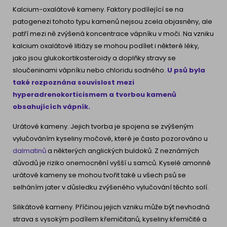
Kalcium-oxalátové kameny. Faktory podílející se na
patogenezi tohoto typu kamenů nejsou zcela objasněny, ale
patří mezi ně zvýšená koncentrace vápníku v moči. Na vzniku
kalcium oxalátové litiázy se mohou podílet i některé léky,
jako jsou glukokortikosteroidy a doplňky stravy se
sloučeninami vápníku nebo chloridu sodného.
U psů byla
také rozpoznána souvislost mezi
hyperadrenokorticismem a tvorbou kamenů
obsahujících vápník.
Urátové kameny. Jejich tvorba je spojena se zvýšeným
vylučováním kyseliny močové, které je často pozorováno u
dalmatinů
a některých anglických buldoků. Z neznámých
důvodů je riziko onemocnění vyšší u samců. Kyselé amonné
urátové kameny se mohou tvořit také u všech psů se
selháním jater v důsledku zvýšeného vylučování těchto solí.
Silikátové kameny. Příčinou jejich vzniku může být nevhodná
strava s vysokým podílem křemičitanů, kyseliny křemičité a