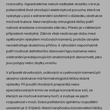
rovnováhy. Hyperkalémie neboli nadbytek draslíku v krvi je
potenciálně život ohrožující elektrolytová porucha, která se
vyskytuje u psů s extrarenální azotémií v důsledku obstrukce
močové trubice. Mezi nevýhody chirurgické léčby patří
nutnost anestezie a invazivita zákroku. Přesto je v některých
případech nezbytný. Zákrok však nezkracuje dobu mezi
opětovným výskytem močových kamenů, protože obvykle
neodstraňuje skutečnou příčinu. K výhodám nepochybně
patří možnost definitivního stanovení typu kamene nebo
odstranění predisponujících anatomických abnormalit, jako
jsou polypy nebo zbytky urachu.
V případě struvitových, urátových a cystinových kamenů při
absenci obstrukce má farmakologická léčba dobré
výsledky. Při použití vhodných preparátů nebo
specializovaných krmiv se snižuje koncentrace solí, ze
kterých se močové kameny tvoří, a zvyšuje se jejich
rozpustnost v moči. Doba potřebná k úplnému rozpuštění
usazenin je 2-5 týdnů. Hlavní nevýhodou konzervativní léčby