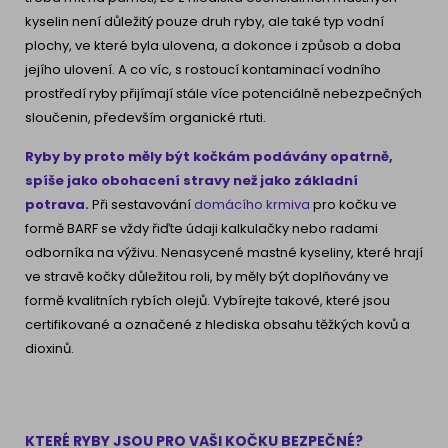
kyselin není důležitý pouze druh ryby, ale také typ vodní
plochy, ve které byla ulovena, a dokonce i způsob a doba
jejího ulovení. A co víc, s rostoucí kontaminací vodního
prostředí ryby přijímají stále více potenciálně nebezpečných
sloučenin, především organické rtuti.
Ryby by proto měly být kočkám podávány opatrně,
spíše jako obohacení stravy než jako základní
potrava.
Při sestavování
domácího krmiva
pro kočku ve
formě BARF se vždy řiďte údaji kalkulačky nebo radami
odborníka na výživu. Nenasycené mastné kyseliny, které hrají
ve stravě kočky důležitou roli, by měly být doplňovány ve
formě kvalitních rybích olejů. Vybírejte takové, které jsou
certifikované a označené z hlediska obsahu těžkých kovů a
dioxinů.
KTERÉ RYBY JSOU PRO VAŠI KOČKU BEZPEČNÉ?