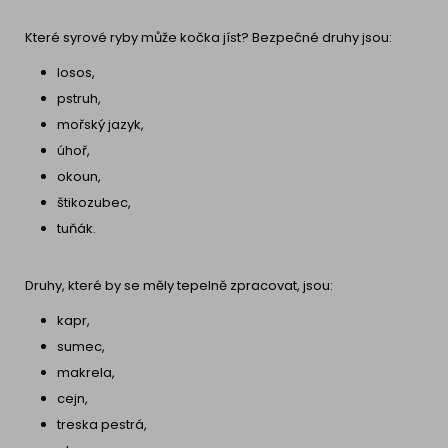
Které syrové ryby může kočka jíst? Bezpečné druhy jsou:
losos,
pstruh,
mořský jazyk,
úhoř,
okoun,
štikozubec,
tuňák.
Druhy, které by se měly tepelně zpracovat, jsou:
kapr,
sumec,
makrela,
cejn,
treska pestrá,