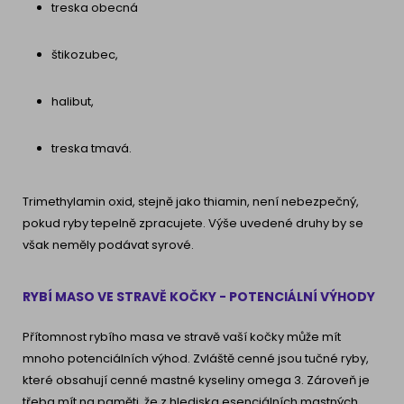
treska obecná
štikozubec,
halibut,
treska tmavá.
Trimethylamin oxid, stejně jako thiamin, není nebezpečný,
pokud ryby tepelně zpracujete. Výše uvedené druhy by se
však neměly podávat syrové.
RYBÍ MASO VE STRAVĚ KOČKY - POTENCIÁLNÍ VÝHODY
Přítomnost rybího masa ve stravě vaší kočky může mít
mnoho potenciálních výhod. Zvláště cenné jsou tučné ryby,
které obsahují cenné mastné kyseliny omega 3. Zároveň je
třeba mít na paměti, že z hlediska esenciálních mastných