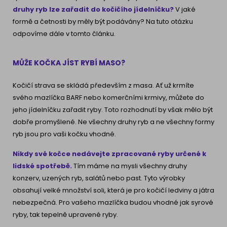
druhy ryb lze zařadit do kočičího jídelníčku?
V jaké
formě a četnosti by měly být podávány? Na tuto otázku
odpovíme dále v tomto článku.
MŮŽE KOČKA JÍST RYBÍ MASO?
Kočičí strava se skládá především z masa. Ať už krmíte
svého mazlíčka BARF nebo komerčními krmivy, můžete do
jeho jídelníčku zařadit ryby. Toto rozhodnutí by však mělo být
dobře promyšlené. Ne všechny druhy ryb a ne všechny formy
ryb jsou pro vaši kočku vhodné.
Nikdy své kočce nedávejte zpracované ryby určené k
lidské spotřebě.
Tím máme na mysli všechny druhy
konzerv, uzených ryb, salátů nebo past. Tyto výrobky
obsahují velké množství soli, která je pro kočičí ledviny a játra
nebezpečná. Pro vašeho mazlíčka budou vhodné jak syrové
ryby, tak tepelně upravené ryby.