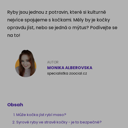
Ragdoll
PLEMENA PSŮ
Ryby jsou jednou z potravin, které si kulturně
Britská krátkosrstá kočka
nejvíce spojujeme s kočkami. Měly by je kočky
Francouzský buldog
opravdu jíst, nebo se jedná o mýtus? Podívejte se
Bengálská kočka
na to!
Dalmatín
Kanadský Sphynx
Zlatý retrívr
Německý ovčák
AUTOR
MONIKA ALBEROVSKA
specialistka zoocial.cz
Atlas psů
Obsah
Může kočka jíst rybí maso?
Syrové ryby ve stravě kočky - je to bezpečné?