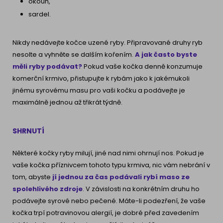
okoun,
sardel.
Nikdy nedávejte kočce uzené ryby. Připravované druhy ryb
nesolte a vyhněte se dalším kořením.
A jak často byste
měli ryby podávat?
Pokud vaše kočka denně konzumuje
komerční krmivo, přistupujte k rybám jako k jakémukoli
jinému syrovému masu pro vaši kočku a podávejte je
maximálně jednou až třikrát týdně.
SHRNUTÍ
Některé kočky ryby milují, jiné nad nimi ohrnují nos. Pokud je
vaše kočka příznivcem tohoto typu krmiva, nic vám nebrání v
tom, abyste
jí jednou za čas podávali rybí maso ze
spolehlivého zdroje
. V závislosti na konkrétním druhu ho
podávejte syrové nebo pečené. Máte-li podezření, že vaše
kočka trpí potravinovou alergií, je dobré před zavedením