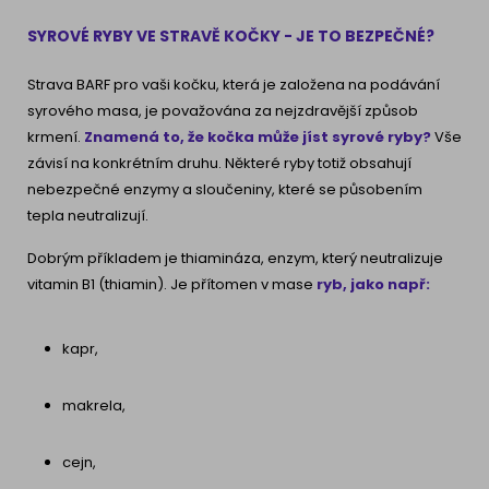
SYROVÉ RYBY VE STRAVĚ KOČKY - JE TO BEZPEČNÉ?
Strava BARF pro vaši kočku, která je založena na podávání
syrového masa, je považována za nejzdravější způsob
krmení.
Znamená to, že kočka může jíst syrové ryby?
Vše
závisí na konkrétním druhu. Některé ryby totiž obsahují
nebezpečné enzymy a sloučeniny, které se působením
tepla neutralizují.
Dobrým příkladem je thiamináza, enzym, který neutralizuje
vitamin B1 (thiamin). Je přítomen v mase
ryb, jako např:
kapr,
makrela,
cejn,