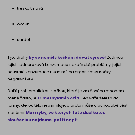
treska tmavá
okoun,
sardel.
Tyto druhy
by se neměly kočkám dávat syrové!
Zatímco
jejich jednorázová konzumace nezpůsobí problémy, jejich
neustálá konzumace bude mít na organismus kočky
negativní vliv.
Další problematickou složkou, která je zmiňována mnohem
méně často, je
trimethylamin oxid
. Ten váže železo do
formy, kterou tělo neasimiluje, a proto může dlouhodobě vést
k anémii.
Mezi ryby, ve kterých tuto dusíkatou
sloučeninu najdeme, patří např: