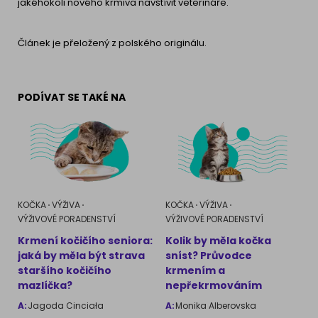
jakéhokoli nového krmiva navštívit veterináře.
Článek je přeložený z polského originálu.
PODÍVAT SE TAKÉ NA
KOČKA
VÝŽIVA
KOČKA
VÝŽIVA
VÝŽIVOVÉ PORADENSTVÍ
VÝŽIVOVÉ PORADENSTVÍ
Krmení kočičího seniora:
Kolik by měla kočka
jaká by měla být strava
sníst? Průvodce
staršího kočičího
krmením a
mazlíčka?
nepřekrmováním
A:
Jagoda Cinciała
A:
Monika Alberovska