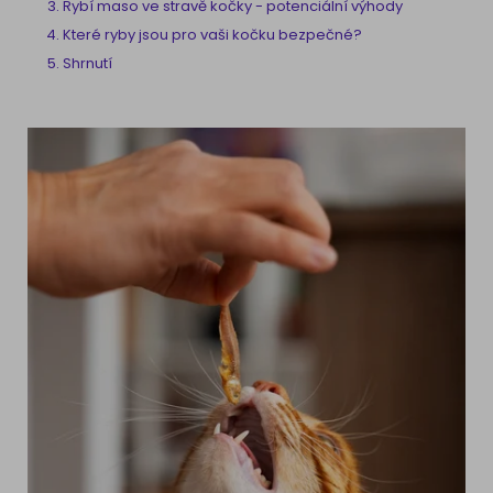
Rybí maso ve stravě kočky - potenciální výhody
Které ryby jsou pro vaši kočku bezpečné?
Shrnutí