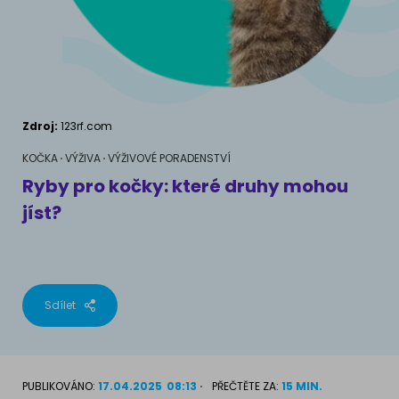
AKVARIJNÍ RYBY
Pamlsky a doplňky stravy
Výživové poradenství
Pamlsky a doplňky stravy
KONĚ
VÝCHOVA PSA
Chování
MÁM KOČKU
Zdroj:
123rf.com
Školení
Jak rozumět kočce
KOČKA
VÝŽIVA
VÝŽIVOVÉ PORADENSTVÍ
Ryby pro kočky: které druhy mohou
Život s kočkou
jíst?
MÁM PSA
Kotě doma
Jak pochopit psa
Školení
Život se psem
Sdílet
Příslušenství pro kočky
Štěně v domě
Příslušenství pro psy
PLEMENA KOČEK
PUBLIKOVÁNO:
17.04.2025
08:13
PŘEČTĚTE ZA:
15 MIN.