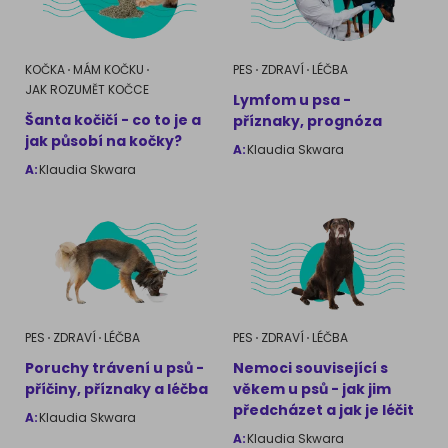
KOČKA
MÁM KOČKU
PES
ZDRAVÍ
LÉČBA
JAK ROZUMĚT KOČCE
Lymfom u psa -
Šanta kočičí - co to je a
příznaky, prognóza
jak působí na kočky?
A:
Klaudia Skwara
A:
Klaudia Skwara
PES
ZDRAVÍ
LÉČBA
PES
ZDRAVÍ
LÉČBA
Poruchy trávení u psů -
Nemoci související s
příčiny, příznaky a léčba
věkem u psů - jak jim
předcházet a jak je léčit
A:
Klaudia Skwara
A:
Klaudia Skwara