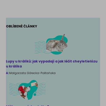
OBLÍBENÉ ČLÁNKY
Lupy u králíků: jak vypadají a jak léčit cheyletielózu
u králíka
A:
Małgorzata Górecka-Politańska