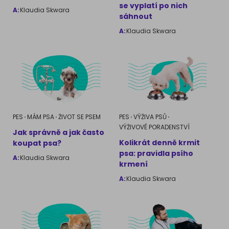
se vyplatí po nich
Ragdoll
A:
Klaudia Skwara
sáhnout
PLEMENA PSŮ
A:
Klaudia Skwara
Britská krátkosrstá kočka
Francouzský buldog
Bengálská kočka
Dalmatín
Kanadský Sphynx
Zlatý retrívr
Německý ovčák
PES
MÁM PSA
ŽIVOT SE PSEM
PES
VÝŽIVA PSŮ
VÝŽIVOVÉ PORADENSTVÍ
Jak správně a jak často
Kolikrát denně krmit
koupat psa?
Atlas psů
psa: pravidla psího
A:
Klaudia Skwara
krmení
A:
Klaudia Skwara