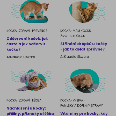
AKVARIJNÍ RYBY
Pamlsky a doplňky stravy
Výživové poradenství
Pamlsky a doplňky stravy
KONĚ
VÝCHOVA PSA
KOČKA
ZDRAVÍ
PREVENCE
KOČKA
MÁM KOČKU
Chování
MÁM KOČKU
ŽIVOT S KOČKOU
Odčervení koček: jak
Stříhání drápků u kočky
často a jak odčervit
Školení
Jak rozumět kočce
- jak to dělat správně?
kočku?
A:
Klaudia Skwara
A:
Klaudia Skwara
Život s kočkou
MÁM PSA
Kotě doma
Jak pochopit psa
Školení
Život se psem
Příslušenství pro kočky
Štěně v domě
KOČKA
ZDRAVÍ
LÉČBA
KOČKA
VÝŽIVA
PAMLSKY A DOPLŇKY STRAVY
Nachlazení u kočky:
Příslušenství pro psy
PLEMENA KOČEK
Vitamíny pro kočky: kdy
příčiny, příznaky a léčba