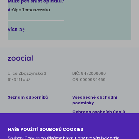
Může pes sníst oplatku?
A:
Olga Tomaszewska
VÍCE
Ulice Zbąszyńska 3
DIČ: 9472006090
91-341 Lodž
OR: 0000934469
Seznam odborníků
Všeobecné obchodní
podmínky
Ochrana osobních údajů
Copyright © 2024 AnimalCare
NAŠE POUŽITÍ SOUBORŮ COOKIES
Všechna práva vyhrazena
Soubory Cookies používáme k tomu, aby pro vás byly naše