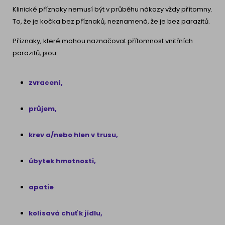
Klinické příznaky nemusí být v průběhu nákazy vždy přítomny.
To, že je kočka bez příznaků, neznamená, že je bez parazitů.
Příznaky, které mohou naznačovat přítomnost vnitřních
parazitů, jsou:
zvracení,
průjem,
krev a/nebo hlen v trusu,
úbytek hmotnosti,
apatie
kolísavá chuť k jídlu,