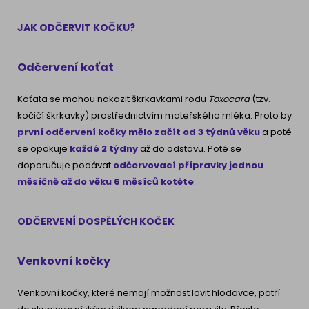
JAK ODČERVIT KOČKU?
Odčervení koťat
Koťata se mohou nakazit škrkavkami rodu
Toxocara
(tzv.
kočičí škrkavky) prostřednictvím mateřského mléka. Proto by
první odčervení kočky mělo začít od 3 týdnů věku
a poté
se opakuje
každé 2 týdny
až do odstavu. Poté se
doporučuje podávat
odčervovací přípravky jednou
měsíčně až do věku 6 měsíců kotěte
.
ODČERVENÍ DOSPĚLÝCH KOČEK
Venkovní kočky
Venkovní kočky, které nemají možnost lovit hlodavce, patří