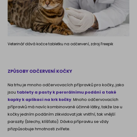
Veterinář dává kočce tabletku na odčervení, zdroj Freepik
ZPŮSOBY ODČERVENÍ KOČKY
Na trhu je mnoho odčervovacích přípravků pro kočky, jako
jsou
tablety a pasty k perorálnímu podání a také
kapky k aplikaci na krk kočky
. Mnoho odčervovacích
přípravků má navíc kombinované účinné látky, takže lze u
kočky jedním podáním zlikvidovat jak vnitřní, tak vnější
parazity (blechy, klíšťata). Dávka přípravku se vždy
přizpůsobuje hmotnosti zvířete.