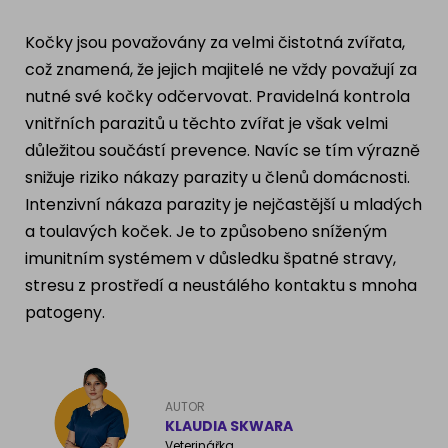
Ragdoll
PLEMENA PSŮ
Kočky jsou považovány za velmi čistotná zvířata,
Britská krátkosrstá kočka
což znamená, že jejich majitelé ne vždy považují za
Francouzský buldog
nutné své kočky odčervovat. Pravidelná kontrola
Bengálská kočka
vnitřních parazitů u těchto zvířat je však velmi
Dalmatín
důležitou součástí prevence. Navíc se tím výrazně
Kanadský Sphynx
Zlatý retrívr
snižuje riziko nákazy parazity u členů domácnosti.
Intenzivní nákaza parazity je nejčastější u mladých
Německý ovčák
a toulavých koček. Je to způsobeno sníženým
imunitním systémem v důsledku špatné stravy,
stresu z prostředí a neustálého kontaktu s mnoha
Atlas psů
patogeny.
AUTOR
KLAUDIA SKWARA
Veterinářka