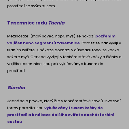
prostředí se svým trusem.
Tasemnice rodu
Taenia
Mezihostitel (malý savec, např. myš) se nakazí
pozřením
vajíček nebo segmentů tasemnice
. Parazit se pak vyvíjí v
tkáních zvířete. K nákaze dochází v důsledku toho, že kočka
sežere myš. Červi se vyvíjejí v tenkém střevě kočky a články a
vajíčka tasemnice jsou pak vylučovány s trusem do
prostředí.
Giardia
Jedná se o prvoka, který žije v tenkém střevě savců. Invazivní
formy parazita jsou
vylučovány trusem kočky do
prostředí a k nákaze dalšího zvířete dochází orální
cestou
.