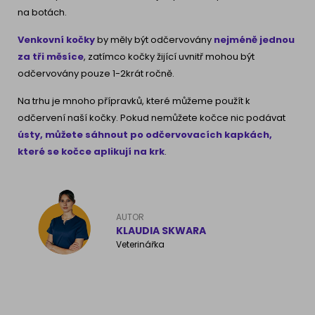
na botách.
Venkovní kočky
by měly být odčervovány
nejméně jednou
za tři měsíce
, zatímco kočky žijící uvnitř mohou být
odčervovány pouze 1-2krát ročně.
Na trhu je mnoho přípravků, které můžeme použít k
odčervení naší kočky. Pokud nemůžete kočce nic podávat
ústy, můžete sáhnout po odčervovacích kapkách,
které se kočce aplikují na krk
.
AUTOR
KLAUDIA SKWARA
Veterinářka