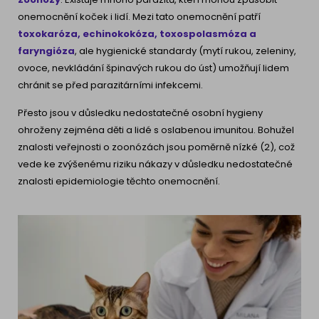
onemocnění koček i lidí. Mezi tato onemocnění patří
toxokaróza, echinokokóza, toxospolasmóza a
faryngióza
, ale hygienické standardy (mytí rukou, zeleniny,
ovoce, nevkládání špinavých rukou do úst) umožňují lidem
chránit se před parazitárními infekcemi.
Přesto jsou v důsledku nedostatečné osobní hygieny
ohroženy zejména děti a lidé s oslabenou imunitou. Bohužel
znalosti veřejnosti o zoonózách jsou poměrně nízké (2), což
vede ke zvýšenému riziku nákazy v důsledku nedostatečné
znalosti epidemiologie těchto onemocnění.