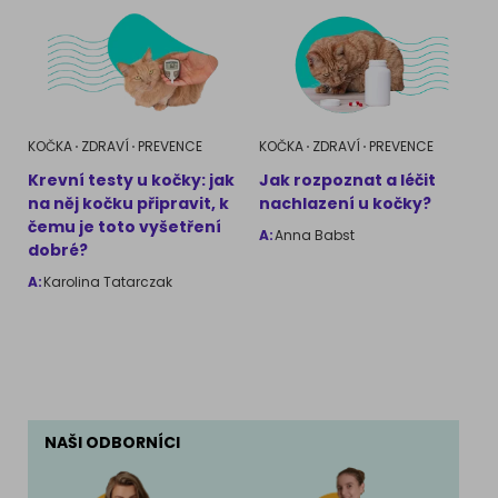
KOČKA
ZDRAVÍ
PREVENCE
KOČKA
ZDRAVÍ
PREVENCE
Krevní testy u kočky: jak
Jak rozpoznat a léčit
na něj kočku připravit, k
nachlazení u kočky?
čemu je toto vyšetření
A:
Anna Babst
dobré?
A:
Karolina Tatarczak
NAŠI ODBORNÍCI