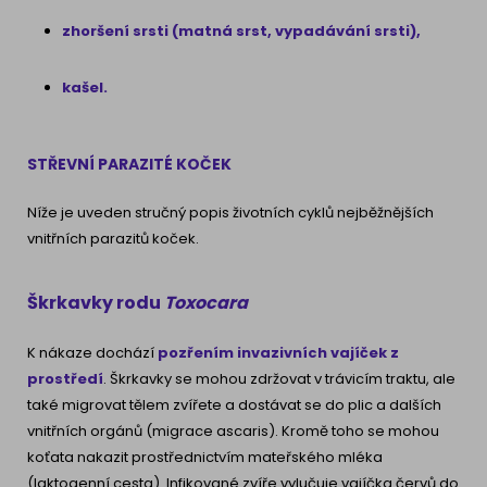
zhoršení srsti (matná srst, vypadávání srsti),
kašel.
STŘEVNÍ PARAZITÉ KOČEK
Níže je uveden stručný popis životních cyklů nejběžnějších
vnitřních parazitů koček.
Škrkavky rodu
Toxocara
K nákaze dochází
pozřením invazivních vajíček z
prostředí
. Škrkavky se mohou zdržovat v trávicím traktu, ale
také migrovat tělem zvířete a dostávat se do plic a dalších
vnitřních orgánů (migrace ascaris). Kromě toho se mohou
koťata nakazit prostřednictvím mateřského mléka
(laktogenní cesta). Infikované zvíře vylučuje vajíčka červů do