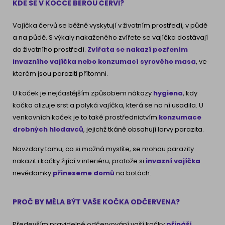
KDE SE V KOČCE BEROU ČERVI?
Vajíčka červů se běžně vyskytují v životním prostředí, v půdě
a na půdě. S výkaly nakaženého zvířete se vajíčka dostávají
do životního prostředí.
Zvířata se nakazí pozřením
invazního vajíčka nebo konzumací syrového masa
, ve
kterém jsou paraziti přítomni.
U koček je nejčastějším způsobem nákazy
hygiena
, kdy
kočka olizuje srst a polyká vajíčka, která se na ní usadila. U
venkovních koček je to také prostřednictvím
konzumace
drobných hlodavců
, jejichž tkáně obsahují larvy parazita.
Navzdory tomu, co si možná myslíte, se mohou parazity
nakazit i kočky žijící v interiéru, protože si
invazní vajíčka
nevědomky
přineseme domů
na botách.
PROČ BY MĚLA BÝT VAŠE KOČKA ODČERVENA?
Především pravidelné odčervování vaší kočky
přináší