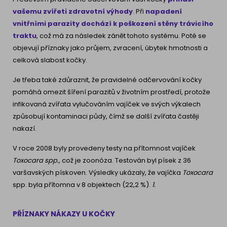
vašemu zvířeti zdravotní výhody
. Při
napadení
vnitřními parazity dochází k poškození stěny trávicího
traktu
, což má za následek zánět tohoto systému. Poté se
objevují příznaky jako průjem, zvracení, úbytek hmotnosti a
celková slabost kočky.
Je třeba také zdůraznit, že pravidelné odčervování kočky
pomáhá omezit šíření parazitů v životním prostředí, protože
infikovaná zvířata vylučováním vajíček ve svých výkalech
způsobují kontaminaci půdy, čímž se další zvířata častěji
nakazí.
V roce 2008 byly provedeny testy na přítomnost vajíček
Toxocara spp.
, což je zoonóza. Testován byl písek z 36
varšavských pískoven. Výsledky ukázaly, že vajíčka
Toxocara
spp. byla přítomna v 8 objektech (22,2 %).
1.
PŘÍZNAKY NÁKAZY U KOČKY