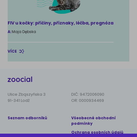
FIV u kočky: příčiny, příznaky, léčba, prognóza
A:
Maja Dębska
VÍCE
Ulice Zbąszyńska 3
DIČ: 9472006090
91-341 Lodž
OR: 0000934469
Seznam odborníků
Všeobecné obchodní
podmínky
Ochrana osobních údajů