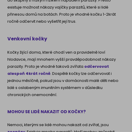
do skupiny s nízkým rizikem napadení parazity. Přesto
existuje možnost nákazy vajíčky parazitů, které si lidé
přinesou domů na botách. Proto je vhodné kočku 1-2krát
ročně odčervit nebo vyšetřit její trus.
Venkovní kočky
Kočky žijící doma, které chodí ven a pravidelně loví
hlodavce, mají mnohem vyšší pravděpodobnost nákazy
parazity. Proto je vhodné taková zvířata
odčervovat
alespoň 4krát ročně
. Dospělé kočky lze odčervovat i
jednou měsíčně, pokud jsou v domácnosti malé děti nebo
lidé s oslabeným imunitním systémem v důsledku
chronických onemocnění.
MOHOU SE LIDÉ NAKAZIT OD KOČKY?
Nemoci, kterými se lidé mohou nakazit od zvířat, jsou
zoonózy
. Existuje mnoho parazitů, kteří mohou způsobit