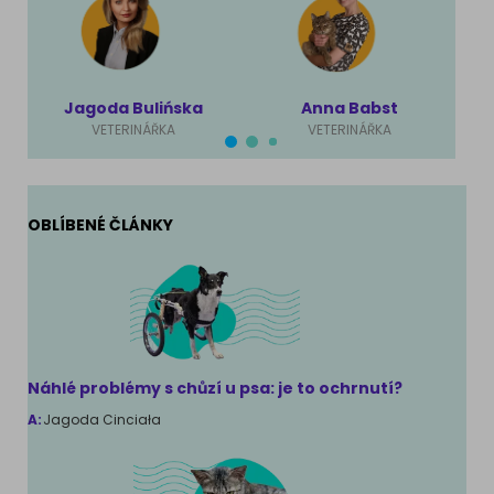
Jagoda Bulińska
Anna Babst
VETERINÁŘKA
VETERINÁŘKA
OBLÍBENÉ ČLÁNKY
Náhlé problémy s chůzí u psa: je to ochrnutí?
A:
Jagoda Cinciała