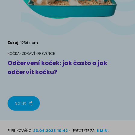
AKVARIJNÍ RYBY
Pamlsky a doplňky stravy
Výživové poradenství
Pamlsky a doplňky stravy
KONĚ
VÝCHOVA PSA
Chování
MÁM KOČKU
Zdroj:
123rf.com
Školení
Jak rozumět kočce
KOČKA
ZDRAVÍ
PREVENCE
Odčervení koček: jak často a jak
Život s kočkou
odčervit kočku?
MÁM PSA
Kotě doma
Jak pochopit psa
Školení
Život se psem
Sdílet
Příslušenství pro kočky
Štěně v domě
Příslušenství pro psy
PLEMENA KOČEK
PUBLIKOVÁNO:
23.04.2023
10:42
PŘEČTĚTE ZA:
8 MIN.