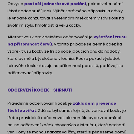
Obvykle
postačí jednorázové podání
, pokud veterinární
lékař nedoporučí jinak. Výběr správného přípravku a dávky
je vhodné konzultovat s veterinárním lékařem v závislosti na
životním stylu, hmotnosti a věku kočky.
Alternativou k pravidelnému odčervování je
vyšetření trusu
na přítomnost červů
. V tomto případě se denně odebírá
vzorek trusu kočky ze tří po sobě jdoucích dnů do nádoby,
která by měla být uložena v lednici. Pouze pokud výsledek
takového testu ukazuje na přítomnost parazitů, podávají se
odčervovací přípravky.
ODČERVENÍ KOČEK - SHRNUTÍ
Pravidelné odčervování koček je
základem prevence
těchto zvířat
. Zdá se být samozřejmé, že venkovní kočky je
třeba pravidelně odčervovat, ale nemělo by se zapomínat
ani na odčervení koček chovaných v interiéru, které nechodí
ven. I ony se mohou nakazit vajíčky, která si přineseme domů