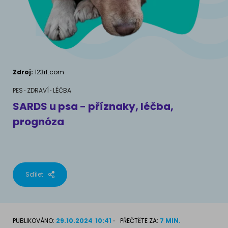
AKVARIJNÍ RYBY
Pamlsky a doplňky stravy
Výživové poradenství
Pamlsky a doplňky stravy
KONĚ
VÝCHOVA PSA
Chování
MÁM KOČKU
Zdroj:
123rf.com
Školení
Jak rozumět kočce
PES
ZDRAVÍ
LÉČBA
SARDS u psa - příznaky, léčba,
Život s kočkou
prognóza
MÁM PSA
Kotě doma
Jak pochopit psa
Školení
Život se psem
Sdílet
Příslušenství pro kočky
Štěně v domě
Příslušenství pro psy
PLEMENA KOČEK
PUBLIKOVÁNO:
29.10.2024
10:41
PŘEČTĚTE ZA:
7 MIN.