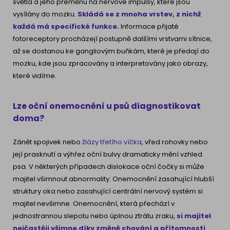
světla a jeho přeměnu na nervové impulsy, které jsou
vysílány do mozku.
Skládá se z mnoha vrstev, z nichž
každá má specifické funkce.
Informace přijaté
fotoreceptory procházejí postupně dalšími vrstvami sítnice,
až se dostanou ke gangliovým buňkám, které je předají do
mozku, kde jsou zpracovány a interpretovány jako obrazy,
které vidíme.
Lze oční onemocnění u psů diagnostikovat
doma?
Zánět spojivek nebo
žlázy třetího víčka
, vřed rohovky nebo
její prasknutí a výhřez oční bulvy dramaticky mění vzhled
psa. V některých případech dislokace oční čočky si může
majitel všimnout abnormality. Onemocnění zasahující hlubší
struktury oka nebo zasahující centrální nervový systém si
majitel nevšimne. Onemocnění, která přechází v
jednostrannou slepotu nebo úplnou ztrátu zraku,
si majitel
nejčastěji všimne díky změně chování a přítomnosti