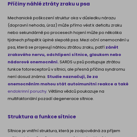
Příčiny náhlé ztráty zraku u psa
Mechanické poškození struktur oka v důsledku nárazu
(dopravní nehoda, úraz) může přímo vést k deficitu zraku
nebo sekundárně po procesech hojení může po několika
týdnech přispět k úplné slepotě psa. Mezi oční onemocnění u
psa, která se projevují náhlou ztrátou zraku, patří
zánět
zrakového nervu, odchlípení sítnice, glaukom nebo
nádorové onemocnění.
SARDS u psů postupuje ztrátou
funkce fotoreceptorů v sítnici, ale přesná příčina syndromu
není dosud známa.
Studie naznačují, že za
onemocněním mohou stát autoimunitní reakce a také
endokrinní poruchy
.
Většina vědců poukazuje na
multifaktoriální pozadí degenerace sítnice.
Struktura a funkce sítnice
Sítnice je vnitřní struktura, která je zodpovědná za příjem