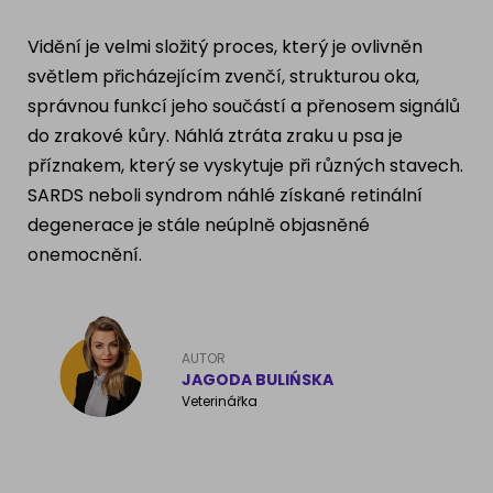
Ragdoll
PLEMENA PSŮ
Vidění je velmi složitý proces, který je ovlivněn
Britská krátkosrstá kočka
světlem přicházejícím zvenčí, strukturou oka,
Francouzský buldog
správnou funkcí jeho součástí a přenosem signálů
Bengálská kočka
do zrakové kůry. Náhlá ztráta zraku u psa je
Dalmatín
příznakem, který se vyskytuje při různých stavech.
Kanadský Sphynx
Zlatý retrívr
SARDS neboli syndrom náhlé získané retinální
degenerace je stále neúplně objasněné
Německý ovčák
onemocnění.
Atlas psů
AUTOR
JAGODA BULIŃSKA
Veterinářka