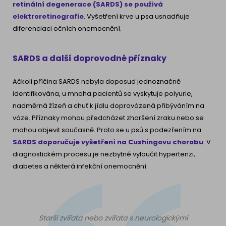
retinální degenerace
(SARDS) se používá
elektroretinografie
. Vyšetření krve u psa usnadňuje
diferenciaci očních onemocnění.
SARDS a další doprovodné příznaky
Ačkoli příčina SARDS nebyla doposud jednoznačně
identifikována, u mnoha pacientů se vyskytuje polyurie,
nadměrná žízeň a chuť k jídlu doprovázená přibýváním na
váze. Příznaky mohou předcházet zhoršení zraku nebo se
mohou objevit současně. Proto se u psů s podezřením na
SARDS doporučuje vyšetření na
Cushingovu chorobu
. V
diagnostickém procesu je nezbytné vyloučit hypertenzi,
diabetes a některá infekční onemocnění.
Starší zvířata nebo zvířata s neurologickými