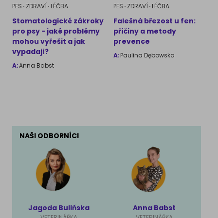
PES
ZDRAVÍ
LÉČBA
PES
ZDRAVÍ
LÉČBA
Stomatologické zákroky
Falešná březost u fen:
pro psy - jaké problémy
příčiny a metody
mohou vyřešit a jak
prevence
vypadají?
A:
Paulina Dębowska
A:
Anna Babst
NAŠI ODBORNÍCI
Jagoda Bulińska
Anna Babst
VETERINÁŘKA
VETERINÁŘKA