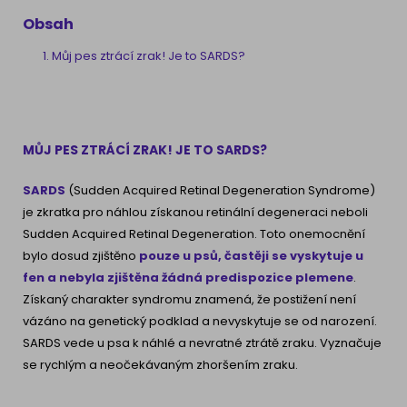
Obsah
Můj pes ztrácí zrak! Je to SARDS?
MŮJ PES ZTRÁCÍ ZRAK! JE TO SARDS?
SARDS
(Sudden Acquired Retinal Degeneration Syndrome)
je zkratka pro náhlou získanou retinální degeneraci neboli
Sudden Acquired Retinal Degeneration. Toto onemocnění
bylo dosud zjištěno
pouze u psů, častěji se vyskytuje u
fen a nebyla zjištěna žádná predispozice plemene
.
Získaný charakter syndromu znamená, že postižení není
vázáno na genetický podklad a nevyskytuje se od narození.
SARDS vede u psa k náhlé a nevratné ztrátě zraku. Vyznačuje
se rychlým a neočekávaným zhoršením zraku.