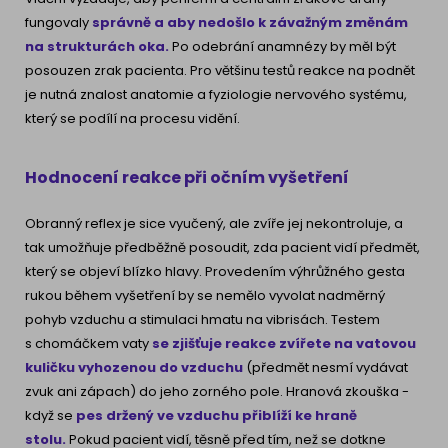
fungovaly
správně a aby nedošlo k závažným změnám
na strukturách oka.
Po odebrání anamnézy by měl být
posouzen zrak pacienta. Pro většinu testů reakce na podnět
je nutná znalost anatomie a fyziologie nervového systému,
který se podílí na procesu vidění.
Hodnocení reakce při očním vyšetření
Obranný reflex je sice vyučený, ale zvíře jej nekontroluje, a
tak umožňuje předběžně posoudit, zda pacient vidí předmět,
který se objeví blízko hlavy. Provedením výhrůžného gesta
rukou během vyšetření by se nemělo vyvolat nadměrný
pohyb vzduchu a stimulaci hmatu na vibrisách. Testem
s chomáčkem vaty
se zjišťuje reakce zvířete na vatovou
kuličku vyhozenou do vzduchu
(předmět nesmí vydávat
zvuk ani zápach) do jeho zorného pole. Hranová zkouška -
když se
pes držený ve vzduchu
přiblíží ke hraně
stolu.
Pokud pacient vidí, těsně před tím, než se dotkne