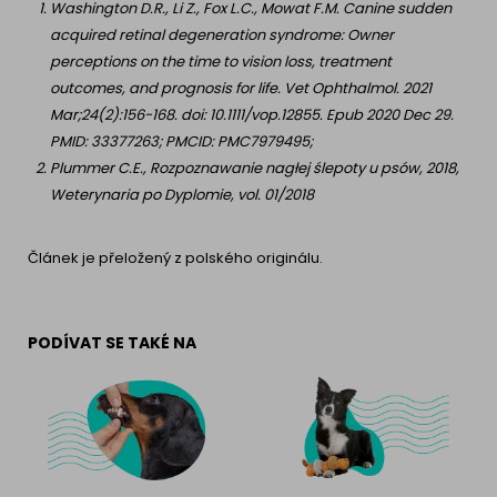
Washington D.R., Li Z., Fox L.C., Mowat F.M. Canine sudden
acquired retinal degeneration syndrome: Owner
perceptions on the time to vision loss, treatment
outcomes, and prognosis for life. Vet Ophthalmol. 2021
Mar;24(2):156-168. doi: 10.1111/vop.12855. Epub 2020 Dec 29.
PMID: 33377263; PMCID: PMC7979495;
Plummer C.E., Rozpoznawanie nagłej ślepoty u psów, 2018,
Weterynaria po Dyplomie, vol. 01/2018
Článek je přeložený z polského originálu.
PODÍVAT SE TAKÉ NA