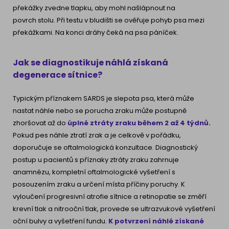
překážky zvedne tlapku, aby mohl našlápnout na
povrch stolu. Při testu v bludišti se ověřuje pohyb psa mezi
překážkami. Na konci dráhy čeká na psa páníček.
Jak se diagnostikuje náhlá získaná
degenerace sítnice?
Typickým příznakem SARDS je slepota psa, která může
nastat náhle nebo se porucha zraku může postupně
zhoršovat až do
úplné ztráty zraku během 2 až 4 týdnů.
Pokud pes náhle ztratí zrak a je celkově v pořádku,
doporučuje se oftalmologická konzultace. Diagnostický
postup u pacientů s příznaky ztráty zraku zahrnuje
anamnézu, kompletní oftalmologické vyšetření s
posouzením zraku a určení místa příčiny poruchy. K
vyloučení progresivní atrofie sítnice a retinopatie se změří
krevní tlak a nitrooční tlak, provede se ultrazvukové vyšetření
oční bulvy a vyšetření fundu.
K
potvrzení náhlé získané