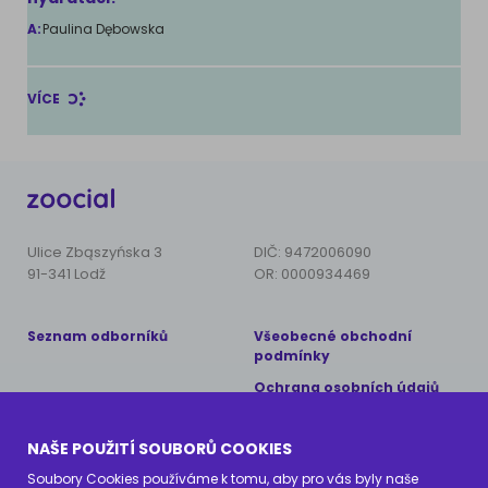
A:
Paulina Dębowska
VÍCE
Ulice Zbąszyńska 3
DIČ: 9472006090
91-341 Lodž
OR: 0000934469
Seznam odborníků
Všeobecné obchodní
podmínky
Ochrana osobních údajů
Copyright © 2024 AnimalCare
NAŠE POUŽITÍ SOUBORŮ COOKIES
Všechna práva vyhrazena
Soubory Cookies používáme k tomu, aby pro vás byly naše