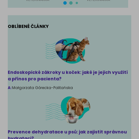
OBLÍBENÉ ČLÁNKY
Endoskopické zákroky u koček: jaké je jejich využití
a přínos pro pacienta?
A:
Małgorzata Górecka-Politańska
Prevence dehydratace u psů: jak zajistit správnou
hydrataci?