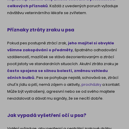
celkových příznaků
. Každá z uvedených poruch vyžaduje
návštěvu veterinárního lékaře se zvířetem.
Příznaky ztráty zraku u psa
Pokud pes postupně ztrácí zrak,
jeho majitel si obvykle
všimne zakopávání o předměty
, špatného odhadování
vzdáleností, mazlíček se stává dezorientovaným a ztrácí
pocit jistoty ve standardních situacích. Akutní ztráta zraku je
často spojena se silnou bolestí, změnou vzhledu
očních bulbů.
Pes se pohybuje nejistě, schovává se, ztrácí
chuť k jídlu a pití, nemá zájem o aktivity,
procházky
a kontakt.
Může být vystrašený, agresivní nebo se od svého majitele
nevzdalovat a dávat mu signály, že se necítí dobře.
Jak vypadá vyšetření očí u psa?
Vidění vyžaduje, aby periferní a centrální zrakové dráhy