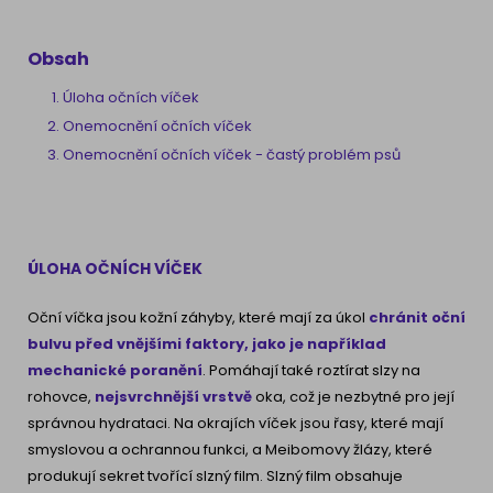
Obsah
Úloha očních víček
Onemocnění očních víček
Onemocnění očních víček - častý problém psů
ÚLOHA OČNÍCH VÍČEK
Oční víčka jsou kožní záhyby, které mají za úkol
chránit oční
bulvu před vnějšími faktory, jako je například
mechanické poranění
. Pomáhají také roztírat slzy na
rohovce,
nejsvrchnější vrstvě
oka, což je nezbytné pro její
správnou hydrataci. Na okrajích víček jsou řasy, které mají
smyslovou a ochrannou funkci, a Meibomovy žlázy, které
produkují sekret tvořící slzný film. Slzný film obsahuje