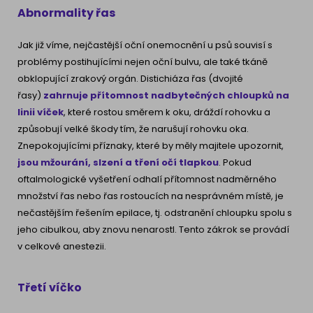
Abnormality řas
Jak již víme, nejčastější oční onemocnění u psů souvisí s
problémy postihujícími nejen oční bulvu, ale také tkáně
obklopující zrakový orgán. Distichiáza řas (dvojité
řasy)
zahrnuje přítomnost nadbytečných chloupků na
linii víček
, které rostou směrem k oku, dráždí rohovku a
způsobují velké škody tím, že narušují rohovku oka.
Znepokojujícími příznaky, které by měly majitele upozornit,
jsou mžourání, slzení a tření očí tlapkou
. Pokud
oftalmologické vyšetření odhalí přítomnost nadměrného
množství řas nebo řas rostoucích na nesprávném místě, je
nečastějším řešením epilace, tj. odstranění chloupku spolu s
jeho cibulkou, aby znovu nenarostl. Tento zákrok se provádí
v celkové anestezii.
Třetí víčko