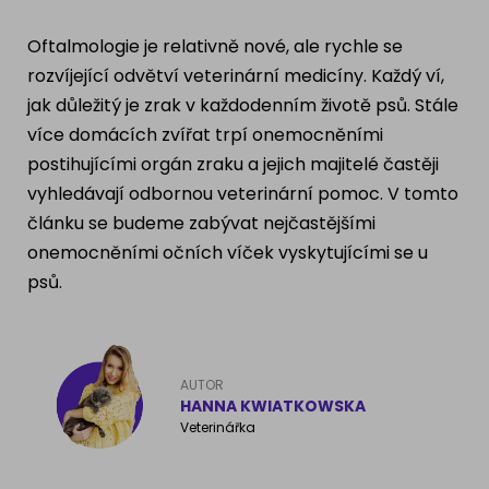
Ragdoll
PLEMENA PSŮ
Oftalmologie je relativně nové, ale rychle se
Britská krátkosrstá kočka
rozvíjející odvětví veterinární medicíny. Každý ví,
Francouzský buldog
jak důležitý je zrak v každodenním životě psů. Stále
Bengálská kočka
více domácích zvířat trpí onemocněními
Dalmatín
postihujícími orgán zraku a jejich majitelé častěji
Kanadský Sphynx
Zlatý retrívr
vyhledávají odbornou veterinární pomoc. V tomto
článku se budeme zabývat nejčastějšími
Německý ovčák
onemocněními očních víček vyskytujícími se u
psů.
Atlas psů
AUTOR
HANNA KWIATKOWSKA
Veterinářka