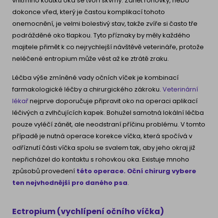
vnitřního koutku oka se tvoří skvrny. Zánět rohovky, nebo
dokonce vřed, který je častou komplikací tohoto
onemocnění, je velmi bolestivý stav, takže zvíře si často tře
podrážděné oko tlapkou. Tyto příznaky by měly každého
majitele přimět k co nejrychlejší návštěvě veterináře, protože
neléčené entropium může vést až ke ztrátě zraku.
Léčba výše zmíněné vady očních víček je kombinací
farmakologické léčby a chirurgického zákroku.
Veterinární
lékař
nejprve doporučuje připravit oko na operaci aplikací
léčivých a zvlhčujících kapek. Bohužel samotná lokální léčba
pouze vyléčí zánět, ale neodstraní příčinu problému. V tomto
případě je nutná operace korekce víčka, která spočívá v
odříznutí části víčka spolu se svalem tak, aby jeho okraj již
nepřicházel do kontaktu s rohovkou oka. Existuje mnoho
způsobů provedení
této operace. Oční chirurg vybere
ten nejvhodnější pro daného psa
.
Ectropium (vychlípení očního víčka)