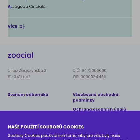
A:
Jagoda Cinciała
VÍCE
Ulice Zbąszyńska 3
DIČ: 9472006090
91-341 Lodž
OR: 0000934469
Seznam odborníků
Všeobecné obchodní
podmínky
Ochrana osobních údajů
Copyright © 2024 AnimalCare
NAŠE POUŽITÍ SOUBORŮ COOKIES
Všechna práva vyhrazena
Soubory Cookies používáme k tomu, aby pro vás byly naše