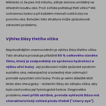
Málokdo ví, že pes má mžurku, záhyb sliznice umístěný ve
středním koutku oka. Proč zvířata potřebují třetí víčko? Má
ochrannou funkci a při každém mrknutí roztírá slzy na
povrchu oka. Bohužel i tato struktura může způsobovat
zdravotní problémy.
Výhřez žlázy třetího víčka
Nejzávažnějším onemocněním je výhřez žlázy třetího víčka.
Tato struktura produkuje přibližně
50 % celkového slzného
filmu, který je zodpovědný za správnou hydrataci a
výživu oční bulvy
. Její poškození může způsobit syndrom
suchého oka, nebezpečný a bolestivý stav zahrnující
pomalé vysychání oční bulvy. Proto je velmi důležité léčit
tento stav chirurgicky - vložením žlázy do záhybu víčka, aby
byla zachována její fyziologická funkce. Diagnostika
problému
není příliš obtížná, protože vyhřezlá žláza má
charakteristický vzhled plodu třešně ("cherry eye")
.