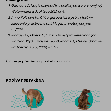
Bibliografie
Garncarz J.: Nagłe przypadki w okulistyce weterynaryjnej.
Weterynaria w Praktyce 2012, nr 4.
Anna Kalinowska, Chirurgia powiek u psów i kotów-
zalecenia praktyczne cz.1, Magazyn weterynaryjny,
03/2020.
Maggs D.J., Miller P.E., Ofri R.: Okulistyka weterynaryjna
Slattera. Wyd. 1. polskie, red. Garncarz J., Elsevier Urban &
Partner Sp. z o.o., 2009, 117-147.
Článek je přeložený z polského originálu.
PODÍVAT SE TAKÉ NA