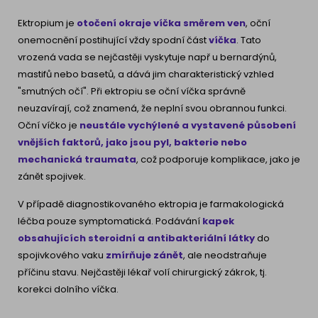
Ektropium je
o
točení okraje víčka směrem ven
, oční
onemocnění postihující vždy spodní část
víčka
. Tato
vrozená vada se nejčastěji vyskytuje např u bernardýnů,
mastifů nebo basetů, a dává jim charakteristický vzhled
"smutných očí". Při ektropiu se oční víčka správně
neuzavírají, což znamená, že neplní svou obrannou funkci.
Oční víčko je
neustále vychýlené a vystavené působení
vnějších faktorů, jako jsou pyl, bakterie nebo
mechanická traumata
, což podporuje komplikace, jako je
zánět spojivek.
V případě diagnostikovaného ektropia je farmakologická
léčba pouze symptomatická. Podávání
kapek
obsahujících steroidní a antibakteriální látky
do
spojivkového vaku
zmírňuje zánět
, ale neodstraňuje
příčinu stavu. Nejčastěji lékař volí chirurgický zákrok, tj.
korekci dolního víčka.