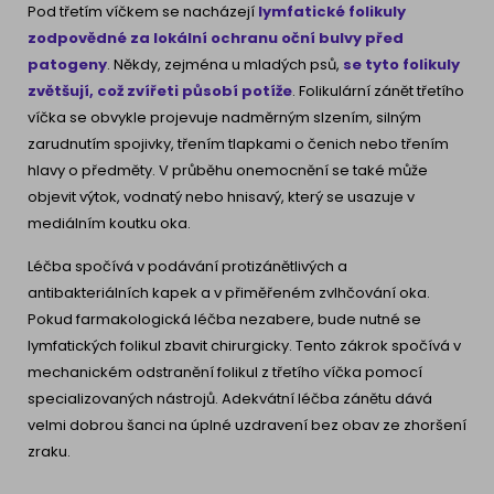
Pod třetím víčkem se nacházejí
lymfatické folikuly
zodpovědné za lokální ochranu oční bulvy před
patogeny
. Někdy, zejména u mladých psů,
se tyto folikuly
zvětšují, což zvířeti působí potíže
. Folikulární zánět třetího
víčka se obvykle projevuje nadměrným slzením, silným
zarudnutím spojivky, třením tlapkami o čenich nebo třením
hlavy o předměty. V průběhu onemocnění se také může
objevit výtok, vodnatý nebo hnisavý, který se usazuje v
mediálním koutku oka.
Léčba spočívá v podávání protizánětlivých a
antibakteriálních kapek a v přiměřeném zvlhčování oka.
Pokud farmakologická léčba nezabere, bude nutné se
lymfatických folikul zbavit chirurgicky. Tento zákrok spočívá v
mechanickém odstranění folikul z třetího víčka pomocí
specializovaných nástrojů. Adekvátní léčba zánětu dává
velmi dobrou šanci na úplné uzdravení bez obav ze zhoršení
zraku.