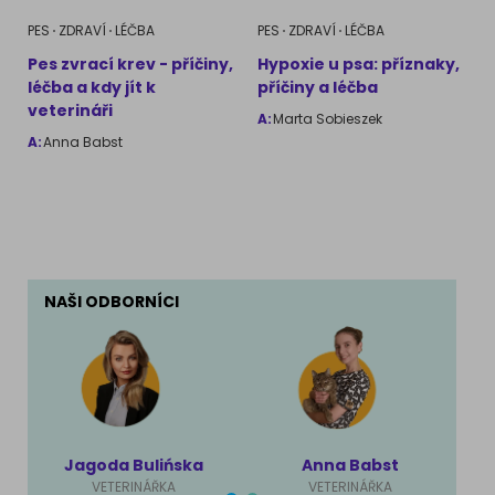
PES
ZDRAVÍ
LÉČBA
PES
ZDRAVÍ
LÉČBA
Pes zvrací krev - příčiny,
Hypoxie u psa: příznaky,
léčba a kdy jít k
příčiny a léčba
veterináři
A:
Marta Sobieszek
A:
Anna Babst
NAŠI ODBORNÍCI
Jagoda Bulińska
Anna Babst
VETERINÁŘKA
VETERINÁŘKA