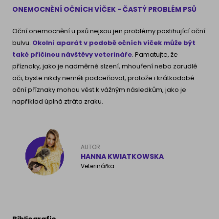
ONEMOCNĚNÍ OČNÍCH VÍČEK - ČASTÝ PROBLÉM PSŮ
Oční onemocnění u psů nejsou jen problémy postihující oční
bulvu.
Okolní aparát v podobě očních víček může být
také příčinou návštěvy veterináře
. Pamatujte, že
příznaky, jako je nadměrné slzení, mhouření nebo zarudlé
oči, byste nikdy neměli podceňovat, protože i krátkodobé
oční příznaky mohou vést k vážným následkům, jako je
například úplná ztráta zraku.
AUTOR
HANNA KWIATKOWSKA
Veterinářka