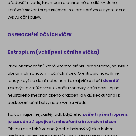
především vodu, tuk, mucin a ochranné protilátky. Jeho
správné složení hraje klíčovou roli pro správnou hydrataci a
výživu oční bulvy.
ONEMOCNĚNÍ OČNÍCH VÍČEK
Entropium (vchlípení očního víčka)
První onemocnění, které v tomto článku probereme, souvisí s
abnormální anatomií očních víček. O entropiu hovoříme
tehdy, když se dolní nebo horní okraj víčka stáčí
dovnitř
.
Takový stav může vést k zánětu rohovky v důsledku jejího
neustálého mechanického dráždění a v důsledku toho i k
poškození oční bulvy nebo vzniku vředu.
To, co majitel nejčastěji vidí, když jeho
zvíře trpí entropiem,
je zarudnutí spojivek, mhouření a intenzivní slzení
.
Objevuje se také vodnatý nebo hnisavý výtok a kolem