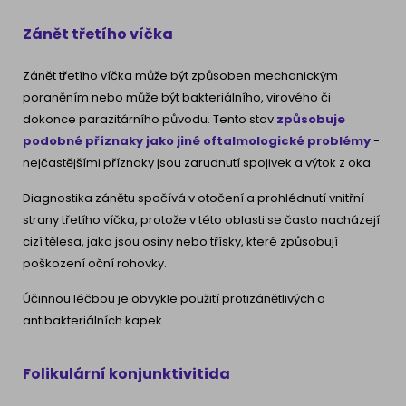
Zánět třetího víčka
Zánět třetího víčka může být způsoben mechanickým
poraněním nebo může být bakteriálního, virového či
dokonce parazitárního původu. Tento stav
způsobuje
podobné příznaky jako jiné oftalmologické problémy
-
nejčastějšími příznaky jsou zarudnutí spojivek a výtok z oka.
Diagnostika zánětu spočívá v otočení a prohlédnutí vnitřní
strany třetího víčka, protože v této oblasti se často nacházejí
cizí tělesa, jako jsou osiny nebo třísky, které způsobují
poškození oční rohovky.
Účinnou léčbou je obvykle použití protizánětlivých a
antibakteriálních kapek.
Folikulární konjunktivitida