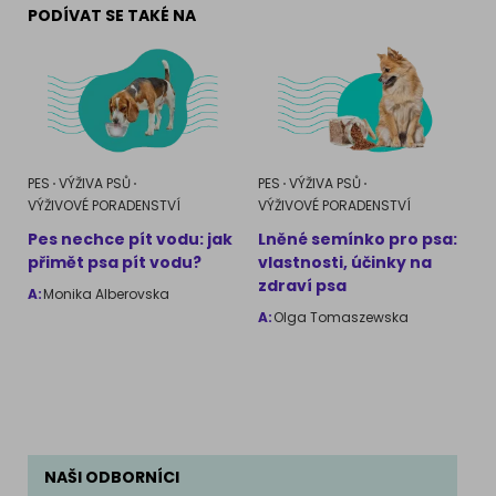
PODÍVAT SE TAKÉ NA
PES
VÝŽIVA PSŮ
PES
VÝŽIVA PSŮ
VÝŽIVOVÉ PORADENSTVÍ
VÝŽIVOVÉ PORADENSTVÍ
Pes nechce pít vodu: jak
Lněné semínko pro psa:
přimět psa pít vodu?
vlastnosti, účinky na
zdraví psa
A:
Monika Alberovska
A:
Olga Tomaszewska
NAŠI ODBORNÍCI