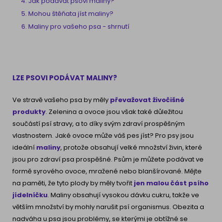
Jak podávat psovi maliny?
Mohou štěňata jíst maliny?
Maliny pro vašeho psa - shrnutí
LZE PSOVI PODÁVAT MALINY?
Ve stravě vašeho psa by měly
převažovat živočišné
produkty
. Zelenina a ovoce jsou však také důležitou
součástí psí stravy, a to díky svým zdraví prospěšným
vlastnostem. Jaké ovoce může váš pes jíst? Pro psy jsou
ideální
maliny
, protože obsahují velké množství živin, které
jsou pro zdraví psa prospěšné. Psům je můžete podávat ve
formě
syrového ovoce, mražené nebo blanšírované. Mějte
na paměti, že tyto plody by měly tvořit
jen malou část psího
jídelníčku
. Maliny obsahují vysokou dávku cukru, takže ve
větším množství by mohly narušit psí organismus. Obezita a
nadváha u psa jsou problémy, se kterými je obtížné se