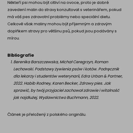
Někteří psi mohou být citliví na ovoce, proto je dobré
zavedení malin do stravy konzultovat s veterinářem, pokud
má váš pes zdravotní problémy nebo speciální dietu.
Celkově však maliny mohou být příjemným a zdravým
doplňkem stravy pro většinu psů, pokud jsou podávány s
mírou.
Bibliografie
Berenika Barszczewska, Michał Ceregrzyn, Roman
Lechowski. Podstawy żywienia psów i kotów. Podręcznik
dla lekarzy i studentów weterynarii, Edra Urban & Partner,
2022. Habib Rodney, Karen Becker, Zdrowy pies. Jak
sprawić, by twój przyjaciel zachował zdrowie i witalność
jak najdłużej, Wydawnictwo Buchmann, 2022.
Článek je přeložený z polského originálu.