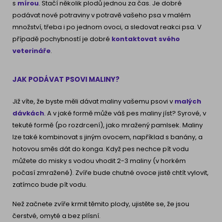
s
mírou
. Stačí několik plodů jednou za čas. Je dobré
podávat nové potraviny v potravě vašeho psa v malém
množství, třeba i po jednom ovoci, a sledovat reakci psa. V
případě pochybností je dobré
kontaktovat svého
veterináře
.
JAK PODÁVAT PSOVI MALINY?
Již víte, že byste měli dávat maliny vašemu psovi v
malých
dávkách
. A v jaké formě může váš pes maliny jíst? Syrové, v
tekuté formě (po rozdrcení), jako mražený pamlsek. Maliny
lze také kombinovat s jiným ovocem, například s banány, a
hotovou směs dát do konga. Když pes nechce pít vodu
můžete do misky s vodou vhodit 2-3 maliny (v horkém
počasí zmražené). Zvíře bude chutné ovoce jistě chtít vylovit,
zatímco bude pít vodu.
Než začnete zvíře krmit
těmito plody, ujistěte se, že jsou
čerstvé, omyté a bez plísní.