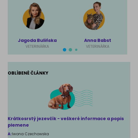
Jagoda Bulińska
Anna Babst
VETERINÁŘKA
VETERINÁŘKA
OBLÍBENÉ ČLÁNKY
Krátkosrstý jezevčík - veškeré informace a popis
plemene
A:
Iwona Czechowska