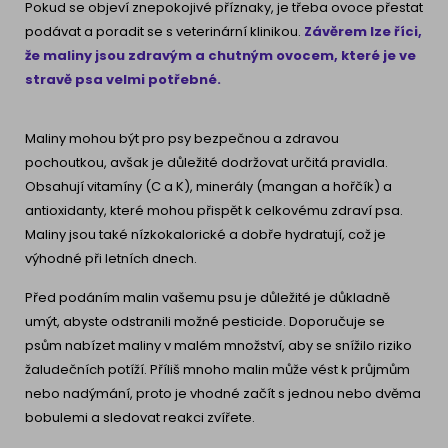
Pokud se objeví znepokojivé příznaky, je třeba ovoce přestat
podávat a poradit se s veterinární klinikou.
Závěrem lze říci,
že maliny
jsou zdravým a chutným ovocem, které je ve
stravě psa velmi potřebné.
Maliny mohou být pro psy bezpečnou a zdravou
pochoutkou, avšak je důležité dodržovat určitá pravidla.
Obsahují vitamíny (C a K), minerály (mangan a hořčík) a
antioxidanty, které mohou přispět k celkovému zdraví psa.
Maliny jsou také nízkokalorické a dobře hydratují, což je
výhodné při letních dnech.
Před podáním malin vašemu psu je důležité je důkladně
umýt, abyste odstranili možné pesticide. Doporučuje se
psům nabízet maliny v malém množství, aby se snížilo riziko
žaludečních potíží. Příliš mnoho malin může vést k průjmům
nebo nadýmání, proto je vhodné začít s jednou nebo dvěma
bobulemi a sledovat reakci zvířete.