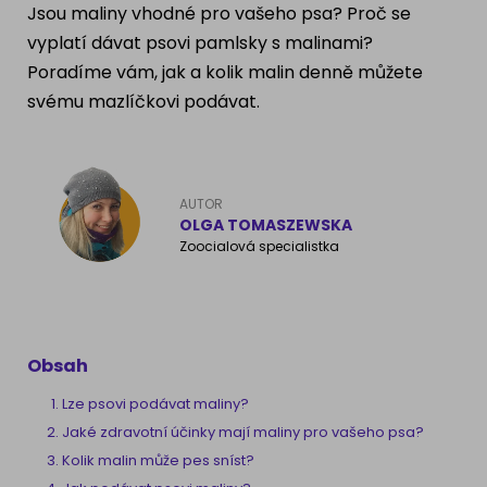
Jsou maliny vhodné pro vašeho psa? Proč se
Ragdoll
PLEMENA PSŮ
vyplatí dávat psovi pamlsky s malinami?
Poradíme vám, jak a kolik malin denně můžete
Britská krátkosrstá kočka
Francouzský buldog
svému mazlíčkovi podávat.
Bengálská kočka
Dalmatín
Kanadský Sphynx
Zlatý retrívr
AUTOR
OLGA TOMASZEWSKA
Německý ovčák
Zoocialová specialistka
Atlas psů
Obsah
Lze psovi podávat maliny?
Jaké zdravotní účinky mají maliny pro vašeho psa?
Kolik malin může pes sníst?