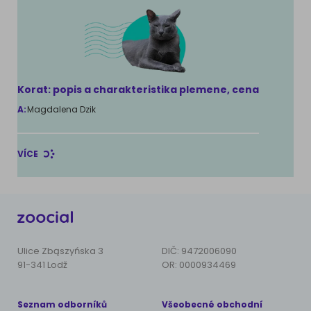
Korat: popis a charakteristika plemene, cena
A:
Magdalena Dzik
VÍCE
Ulice Zbąszyńska 3
DIČ: 9472006090
91-341 Lodž
OR: 0000934469
Seznam odborníků
Všeobecné obchodní