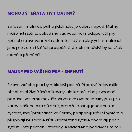
MOHOU ŠTĚŇATA JÍST MALINY?
Zařazení malin do psího jídelníčku je dobrý nápad. Maliny
může jíst i štěně, pokud mu váš veterinář nedoporučí jiný
způsob stravování. Vzhledem k síle živin ukrytých v malinách
jsou pro zdraví štěňat prospěšné.
Jejich množství by se však
nemělo přehánět.
MALINY PRO VAŠEHO PSA - SHRNUTÍ
Strava vašeho psa by měla být pestrá. Především by měla
obsahovat živočišné bílkoviny, ale kromě toho je vhodné
podávat vašemu mazlíčkovi zdravé ovoce. Maliny jsou pro
zdraví vašeho psa důležité, protože posilují jeho imunitní
systém, mají protizánětlivé účinky, podporují trávicí systém a
přispívají ke zdravé kůži. Kromě toho rychle dodávají pocit
sytosti. Tyto přírodní
vitamíny je však třeba podávat s mírou.