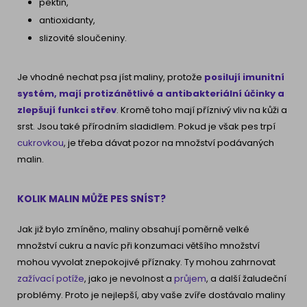
pektin,
antioxidanty,
slizovité sloučeniny.
Je vhodné nechat psa jíst maliny, protože
posilují imunitní
systém, mají protizánětlivé a antibakteriální účinky a
zlepšují funkci střev
. Kromě toho mají příznivý vliv na kůži a
srst. Jsou také přírodním sladidlem. Pokud je však pes trpí
cukrovkou
, je třeba dávat pozor na množství podávaných
malin.
KOLIK MALIN MŮŽE PES SNÍST?
Jak již bylo zmíněno, maliny obsahují poměrně velké
množství cukru a navíc při konzumaci většího množství
mohou vyvolat znepokojivé příznaky. Ty mohou zahrnovat
zažívací potíže
, jako je nevolnost a
průjem
, a další žaludeční
problémy. Proto je nejlepší, aby vaše zvíře dostávalo maliny