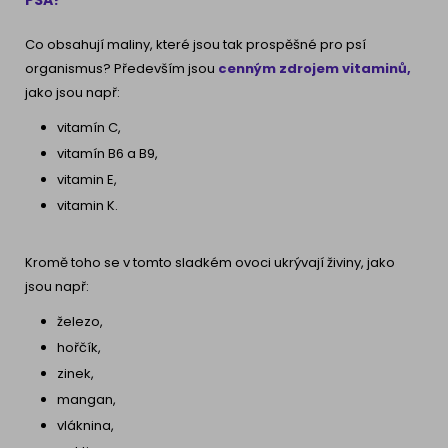
Co obsahují maliny, které jsou tak prospěšné pro psí
organismus? Především jsou
cenným zdrojem vitaminů,
jako jsou např:
vitamín C,
vitamín B6 a B9,
vitamin E,
vitamin K.
Kromě toho se v tomto sladkém ovoci ukrývají živiny, jako
jsou např:
železo,
hořčík,
zinek,
mangan,
vláknina,