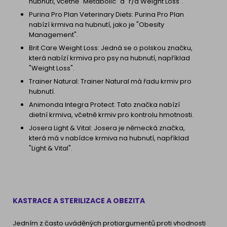
hubnutí, včetně "Metabolic" a "r/d Weight Loss".
Purina Pro Plan Veterinary Diets: Purina Pro Plan
nabízí krmiva na hubnutí, jako je "Obesity
Management".
Brit Care Weight Loss: Jedná se o polskou značku,
která nabízí krmiva pro psy na hubnutí, například
"Weight Loss".
Trainer Natural: Trainer Natural má řadu krmiv pro
hubnutí.
Animonda Integra Protect: Tato značka nabízí
dietní krmiva, včetně krmiv pro kontrolu hmotnosti.
Josera Light & Vital: Josera je německá značka,
která má v nabídce krmiva na hubnutí, například
"Light & Vital".
KASTRACE A STERILIZACE A OBEZITA
Jedním z často uváděných protiargumentů proti vhodnosti