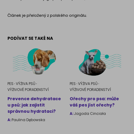
Článek je přeložený z polského originálu.
PODÍVAT SE TAKÉ NA
PES
VÝŽIVA PSŮ
PES
VÝŽIVA PSŮ
VÝŽIVOVÉ PORADENSTVÍ
VÝŽIVOVÉ PORADENSTVÍ
Prevence dehydratace
Ořechy pro psa: může
u psů: jak zajistit
váš pes jíst ořechy?
správnou hydrataci?
A:
Jagoda Cinciała
A:
Paulina Dębowska