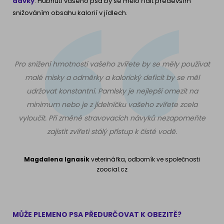
dávky
. Hubnutí vašeho psa by se mělo řídit především
snižováním obsahu kalorií v jídlech.
Pro snížení hmotnosti vašeho zvířete by se měly používat
malé misky a odměrky a kalorický deficit by se měl
udržovat konstantní. Pamlsky je nejlepší omezit na
minimum nebo je z jídelníčku vašeho zvířete zcela
vyloučit. Při změně stravovacích návyků nezapomeňte
zajistit zvířeti stálý přístup k čisté vodě.
Magdalena Ignasik
veterinářka, odborník ve společnosti
zoocial.cz
MŮŽE PLEMENO PSA PŘEDURČOVAT K OBEZITĚ?