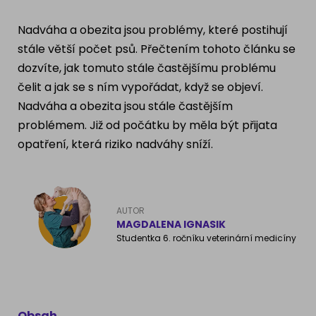
Ragdoll
PLEMENA PSŮ
Nadváha a obezita jsou problémy, které postihují
Britská krátkosrstá kočka
stále větší počet psů. Přečtením tohoto článku se
Francouzský buldog
dozvíte, jak tomuto stále častějšímu problému
Bengálská kočka
čelit a jak se s ním vypořádat, když se objeví.
Dalmatín
Nadváha a obezita jsou stále častějším
Kanadský Sphynx
Zlatý retrívr
problémem. Již od počátku by měla být přijata
opatření, která riziko nadváhy sníží.
Německý ovčák
Atlas psů
AUTOR
MAGDALENA IGNASIK
Studentka 6. ročníku veterinární medicíny
Obsah