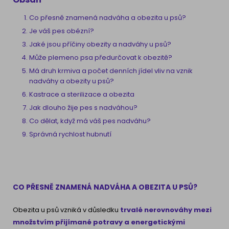
Co přesně znamená nadváha a obezita u psů?
Je váš pes obézní?
Jaké jsou příčiny obezity a nadváhy u psů?
Může plemeno psa předurčovat k obezitě?
Má druh krmiva a počet denních jídel vliv na vznik
nadváhy a obezity u psů?
Kastrace a sterilizace a obezita
Jak dlouho žije pes s nadváhou?
Co dělat, když má váš pes nadváhu?
Správná rychlost hubnutí
CO PŘESNĚ ZNAMENÁ NADVÁHA A OBEZITA U PSŮ?
Obezita u psů vzniká v důsledku
trvalé nerovnováhy mezi
množstvím přijímané potravy a energetickými