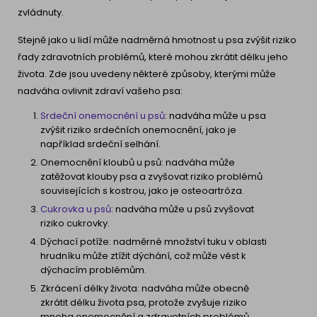
zvládnuty.
Stejně jako u lidí může nadměrná hmotnost u psa zvýšit riziko
řady zdravotních problémů, které mohou zkrátit délku jeho
života. Zde jsou uvedeny některé způsoby, kterými může
nadváha ovlivnit zdraví vašeho psa:
Srdeční onemocnění u psů
: nadváha může u psa
zvýšit riziko srdečních onemocnění, jako je
například srdeční selhání.
Onemocnění kloubů u psů: nadváha může
zatěžovat klouby psa a zvyšovat riziko problémů
souvisejících s kostrou, jako je osteoartróza.
Cukrovka u psů
: nadváha může u psů zvyšovat
riziko cukrovky.
Dýchací potíže: nadměrné množství tuku v oblasti
hrudníku může ztížit dýchání, což může vést k
dýchacím problémům.
Zkrácení délky života: nadváha může obecně
zkrátit délku života psa, protože zvyšuje riziko
mnoha onemocnění a zdravotních problémů.