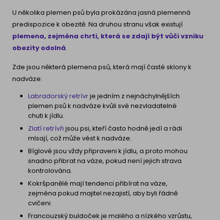
U několika plemen psů byla prokázána jasná plemenná
predispozice k obezitě. Na druhou stranu však existují
plemena, zejména chrti, která se zdají být vůči vzniku
obezity odolná
.
Zde jsou některá plemena psů, která mají časté sklony k
nadváze:
Labradorský retrívr
je jedním z nejnáchylnějších
plemen psů k nadváze kvůli své nezvladatelné
chuti k jídlu.
Zlatí retrívři
jsou psi, kteří často hodně jedí a rádi
mlsají, což může vést k nadváze.
Bíglové jsou vždy připraveni k jídlu, a proto mohou
snadno přibrat na váze, pokud není jejich strava
kontrolována.
Kokršpanělé mají tendenci přibírat na váze,
zejména pokud majitel nezajistí, aby byli řádně
cvičeni.
Francouzský buldoček je malého a nízkého vzrůstu,