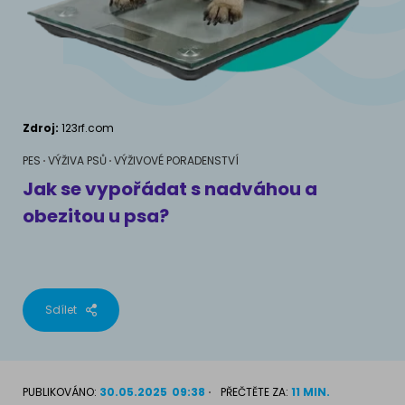
AKVARIJNÍ RYBY
Pamlsky a doplňky stravy
Výživové poradenství
Pamlsky a doplňky stravy
KONĚ
VÝCHOVA PSA
Chování
MÁM KOČKU
Zdroj:
123rf.com
Školení
Jak rozumět kočce
PES
VÝŽIVA PSŮ
VÝŽIVOVÉ PORADENSTVÍ
Jak se vypořádat s nadváhou a
Život s kočkou
obezitou u psa?
MÁM PSA
Kotě doma
Jak pochopit psa
Školení
Život se psem
Sdílet
Příslušenství pro kočky
Štěně v domě
Příslušenství pro psy
PLEMENA KOČEK
PUBLIKOVÁNO:
30.05.2025
09:38
PŘEČTĚTE ZA:
11 MIN.