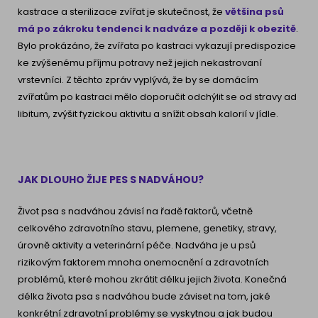
kastrace a sterilizace zvířat je skutečnost, že
většina psů
má po zákroku tendenci k nadváze a později k obezitě
.
Bylo prokázáno, že zvířata po kastraci vykazují predispozice
ke zvýšenému příjmu potravy než jejich nekastrovaní
vrstevníci. Z těchto zpráv vyplývá, že by se domácím
zvířatům po kastraci mělo doporučit odchýlit se od stravy ad
libitum, zvýšit fyzickou aktivitu a snížit obsah kalorií v jídle.
JAK DLOUHO ŽIJE PES S NADVÁHOU?
Život psa s nadváhou závisí na řadě faktorů, včetně
celkového zdravotního stavu, plemene, genetiky, stravy,
úrovně aktivity a veterinární péče. Nadváha je u psů
rizikovým faktorem mnoha onemocnění a zdravotních
problémů, které mohou zkrátit délku jejich života. Konečná
délka života psa s nadváhou bude záviset na tom, jaké
konkrétní zdravotní problémy se vyskytnou a jak budou