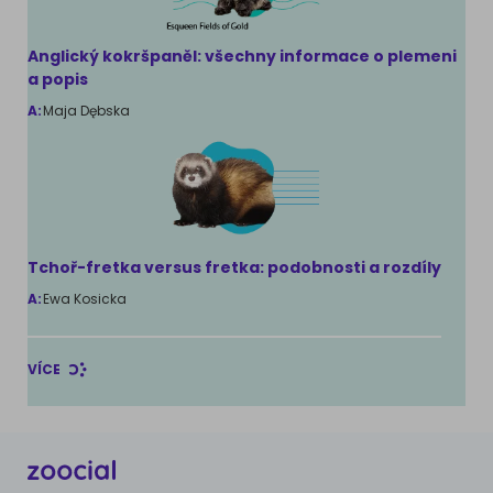
Anglický kokršpaněl: všechny informace o plemeni
a popis
A:
Maja Dębska
Tchoř-fretka versus fretka: podobnosti a rozdíly
A:
Ewa Kosicka
VÍCE