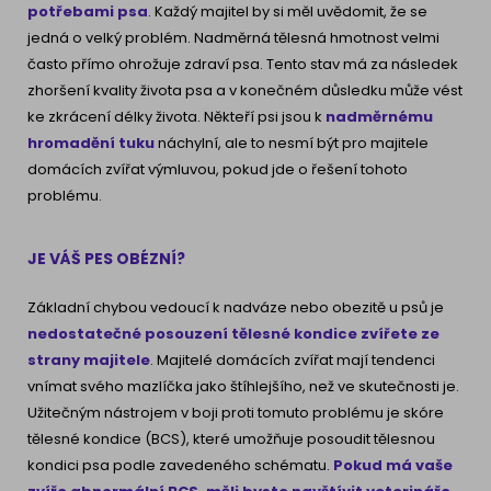
potřebami psa
. Každý majitel by si měl uvědomit, že se
jedná o velký problém. Nadměrná tělesná hmotnost velmi
často přímo ohrožuje zdraví psa. Tento stav má za následek
zhoršení kvality života psa a v konečném důsledku může vést
ke zkrácení délky života. Někteří psi jsou k
nadměrnému
hromadění tuku
náchylní, ale to nesmí být pro majitele
domácích zvířat výmluvou, pokud jde o řešení tohoto
problému.
JE VÁŠ PES OBÉZNÍ?
Základní chybou vedoucí k nadváze nebo obezitě u psů je
nedostatečné posouzení tělesné kondice zvířete ze
strany majitele
. Majitelé domácích zvířat mají tendenci
vnímat svého mazlíčka jako štíhlejšího, než ve skutečnosti je.
Užitečným nástrojem v boji proti tomuto problému je skóre
tělesné kondice (BCS), které umožňuje posoudit tělesnou
kondici psa podle zavedeného schématu.
Pokud má vaše