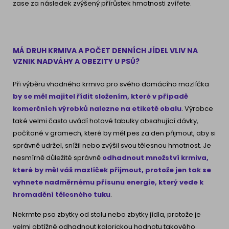
zase za následek zvýšený přírůstek hmotnosti zvířete.
MÁ DRUH KRMIVA A POČET DENNÍCH JÍDEL VLIV NA
VZNIK NADVÁHY A OBEZITY U PSŮ?
Při výběru vhodného krmiva pro svého domácího mazlíčka
by se měl
majitel řídit složením, které v případě
komerčních výrobků nalezne na etiketě obalu
. Výrobce
také velmi často uvádí hotové tabulky obsahující dávky,
počítané v gramech, které by měl pes za den přijmout, aby si
správně udržel, snížil nebo zvýšil svou tělesnou hmotnost. Je
nesmírně důležité správně
odhadnout množství krmiva,
které by měl váš mazlíček přijmout, protože jen tak se
vyhnete nadměrnému přísunu energie, který vede k
hromadění tělesného tuku
.
Nekrmte psa zbytky od stolu nebo zbytky jídla, protože je
velmi obtížné odhadnout kalorickou hodnotu takového