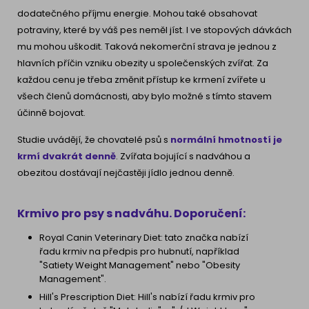
dodatečného příjmu energie. Mohou také obsahovat
potraviny, které by váš pes neměl jíst. I ve stopových dávkách
mu mohou uškodit. Taková nekomerční strava je jednou z
hlavních příčin vzniku obezity u společenských zvířat. Za
každou cenu je třeba změnit přístup ke krmení zvířete u
všech členů domácnosti, aby bylo možné s tímto stavem
účinně bojovat.
Studie uvádějí, že chovatelé psů s
normální hmotností je
krmí dvakrát denně
. Zvířata bojující s nadváhou a
obezitou dostávají nejčastěji jídlo jednou denně.
Krmivo pro psy s nadváhu. Doporučení:
Royal Canin Veterinary Diet: tato značka nabízí
řadu krmiv na předpis pro hubnutí, například
"Satiety Weight Management" nebo "Obesity
Management".
Hill's Prescription Diet: Hill's nabízí řadu krmiv pro