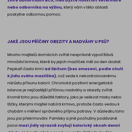
zvíře abnormální BCS, měli byste navštívit veterináře
nebo odborníka na výživu,
který vám v této oblasti
poskytne odbornou pomoc.
JAKÉ JSOU PŘÍČINY OBEZITY A NADVÁHY U PSŮ?
Mnoho majitelů domácích zvířat nesprávně vypočítává
množství krmiva, které by jejich mazlíček měl za den dostat.
Pejskaři často krmí
ad libitum (bez omezení, podle chuti
k jídlu svého mazlíčka)
, což vede k nekontrolovanému
nárůstu přísunu kalorií. Chronická pozitivní energetická
bilance je nejčastější příčinou nadváhy a obezity zvířat.
Kromě toho jsou důležité faktory, jako je velikost misky nebo
lžičky, kterými majitel nabírá krmivo, protože často vedou k
chybám v měření správného příjmu potravy. V důsledku toho
jsou psi překrmováni. Pamlsky a jiné pochutiny podávané
psovi
mezi jídly výrazně zvyšují kalorický obsah denní