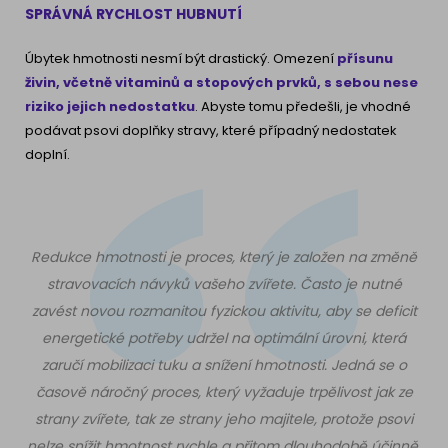
SPRÁVNÁ RYCHLOST HUBNUTÍ
Úbytek hmotnosti nesmí být drastický. Omezení
přísunu
živin, včetně vitaminů a stopových prvků, s sebou nese
riziko jejich nedostatku
. Abyste tomu předešli, je vhodné
podávat psovi doplňky stravy, které případný nedostatek
doplní.
Redukce hmotnosti je proces, který je založen na změně
stravovacích návyků vašeho zvířete. Často je nutné
zavést novou rozmanitou fyzickou aktivitu, aby se deficit
energetické potřeby udržel na optimální úrovni, která
zaručí mobilizaci tuku a snížení hmotnosti. Jedná se o
časově náročný proces, který vyžaduje trpělivost jak ze
strany zvířete, tak ze strany jeho majitele, protože psovi
nelze snížit hmotnost rychle a přitom dlouhodobě účinně.