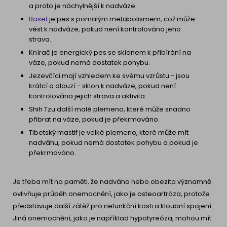
a proto je náchylnější k nadváze.
Baset
je pes s pomalým metabolismem, což může
vést k nadváze, pokud není kontrolována jeho
strava.
Knírač je energický pes se sklonem k přibírání na
váze, pokud nemá dostatek pohybu.
Jezevčíci mají vzhledem ke svému vzrůstu - jsou
krátcí a dlouzí - sklon k nadváze, pokud není
kontrolována jejich strava a aktivita.
Shih Tzu další malé plemeno, které může snadno
přibrat na váze, pokud je překrmováno.
Tibetský mastif je velké plemeno, které může mít
nadváhu, pokud nemá dostatek pohybu a pokud je
překrmováno.
Je třeba mít na paměti, že nadváha nebo obezita významně
ovlivňuje průběh onemocnění, jako je osteoartróza, protože
představuje další zátěž pro nefunkční kosti a kloubní spojení.
Jiná onemocnění, jako je například hypotyreóza, mohou mít