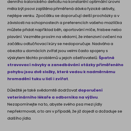
denního kalorického deficitu na konstantní optimální úrovni
měla být psovi zajištěna přiměřená dávka fyzické aktivity,
nejlépe venku. Zpočátku se doporučují delší procházky a v
závislosti na schopnostech a preferencích vašeho mazlíčka
můžete přidat například běh, aportování míče, frisbee nebo
plavání. Vezměte prosím na vědomí, že intenzivní cvičení na
začátku odtučňovací kúry se nedoporučuje. Nadváha a
obezita u domácích zvířat jsou velmi často spojeny s
výskytem těchto problémů u jejich ošetřovatelů.
Špatné
stravovací návyky a zanedbávání otázky přiměřeného
pohybu jsou dvě složky, které vedou k nadměrnému
hromadění tuku
u lidí i zvířat
.
Důležité je také svědomitě dodržovat
doporučení
veterinárního lékaře a odborníka na výživu
.
Nezapomínejte na to, abyste svého psa mezi jídly
nepřekrmovali, a to ani v případě, že již dojedl a dožaduje se
dalšího jídla.