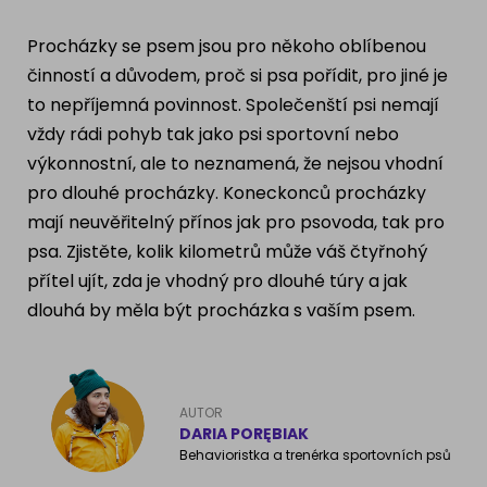
Ragdoll
PLEMENA PSŮ
Procházky se psem jsou pro někoho oblíbenou
Britská krátkosrstá kočka
činností a důvodem, proč si psa pořídit, pro jiné je
Francouzský buldog
to nepříjemná povinnost. Společenští psi nemají
Bengálská kočka
vždy rádi pohyb tak jako psi sportovní nebo
Dalmatín
výkonnostní, ale to neznamená, že nejsou vhodní
Kanadský Sphynx
Zlatý retrívr
pro dlouhé procházky. Koneckonců procházky
mají neuvěřitelný přínos jak pro psovoda, tak pro
Německý ovčák
psa. Zjistěte, kolik kilometrů může váš čtyřnohý
přítel ujít, zda je vhodný pro dlouhé túry a jak
dlouhá by měla být procházka s vaším psem.
Atlas psů
AUTOR
DARIA PORĘBIAK
Behavioristka a trenérka sportovních psů