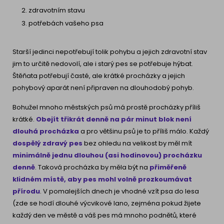
zdravotním stavu
potřebách vašeho psa
Starší jedinci nepotřebují tolik pohybu a jejich zdravotní stav
jim to určitě nedovolí, ale i starý pes se potřebuje hýbat.
Štěňata potřebují časté, ale krátké procházky a jejich
pohybový aparát není připraven na dlouhodobý pohyb.
Bohužel mnoho městských psů má prostě procházky příliš
krátké.
Obejít třikrát denně na pár minut blok není
dlouhá procházka
a pro většinu psů je to příliš málo. Každý
dospělý zdravý pes
bez ohledu na velikost by měl mít
minimálně jednu dlouhou (asi hodinovou) procházku
denně
. Taková procházka by měla být na
přiměřeně
klidném místě, aby pes mohl volně prozkoumávat
přírodu
. V pomalejších dnech je vhodné vzít psa do lesa
(zde se hodí dlouhé výcvikové lano, zejména pokud žijete
každý den ve městě a váš pes má mnoho podnětů, které