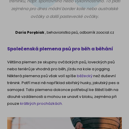
tréninku, např. sportovního nebo výkonnostního. To platí
zejména pro dnes módní border kolie nebo australské
ovčáky a další pastevecké ovčáky.
Daria Porębiak
, behavioristka psů, odborník zoocial.cz
Společenská plemena psů pro běh a běhání
Většina plemen ze skupiny ovčáckých psů, loveckých psů
nebo teriérů je vhodná pro běh, jízdu na kole a jogging.
Některá plemena psů však volí spíše
běžecký
než duševní
trénink. Patří mezi ně například sibiřský husky, jakutský pes a
samojed. Tato plemena dokonce potřebují ke štěstí běh na
dlouhé vzdálenosti a mohou se unavit v bloku, zejména při
pouze
krátkých procházkách
.