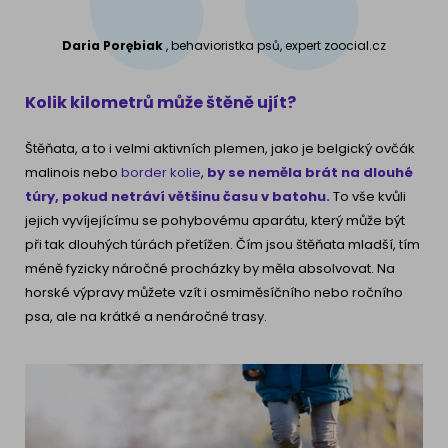
Daria Porębiak
, behavioristka psů, expert zoocial.cz
Kolik kilometrů může štěně ujít?
Štěňata, a to i velmi aktivních plemen, jako je belgický ovčák
malinois nebo
border kolie
,
by se neměla brát na dlouhé
túry, pokud netráví většinu času v batohu.
To vše kvůli
jejich vyvíjejícímu se pohybovému aparátu, který může být
při tak dlouhých túrách přetížen. Čím jsou štěňata mladší, tím
méně fyzicky náročné procházky by měla absolvovat. Na
horské výpravy můžete vzít i osmiměsíčního nebo ročního
psa, ale na krátké a nenáročné trasy.