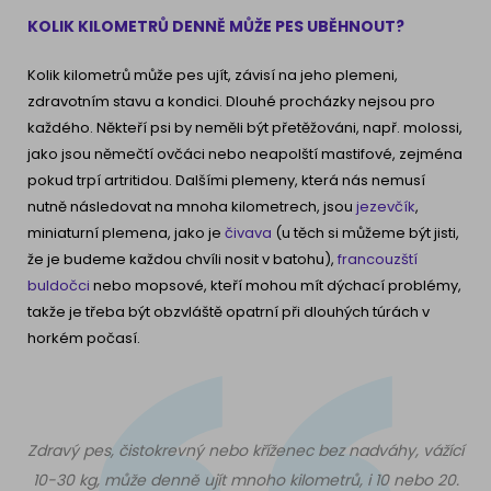
KOLIK KILOMETRŮ DENNĚ MŮŽE PES UBĚHNOUT?
Kolik kilometrů může pes ujít, závisí na jeho plemeni,
zdravotním stavu a kondici. Dlouhé procházky nejsou pro
každého. Někteří psi by neměli být přetěžováni, např. molossi,
jako jsou němečtí ovčáci nebo neapolští mastifové, zejména
pokud trpí artritidou. Dalšími plemeny, která nás nemusí
nutně následovat na mnoha kilometrech, jsou
jezevčík
,
miniaturní plemena, jako je
čivava
(u těch si můžeme být jisti,
že je budeme každou chvíli nosit v batohu),
francouzští
buldočci
nebo mopsové, kteří mohou mít dýchací problémy,
takže je třeba být obzvláště opatrní při dlouhých túrách v
horkém počasí.
Zdravý pes, čistokrevný nebo kříženec bez nadváhy, vážící
10-30 kg, může denně ujít mnoho kilometrů, i 10 nebo 20.