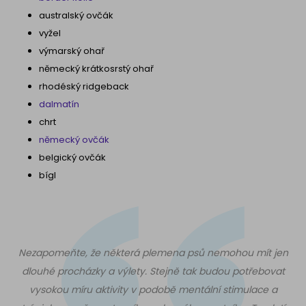
australský ovčák
vyžel
výmarský ohař
německý krátkosrstý ohař
rhodéský ridgeback
dalmatín
chrt
německý ovčák
belgický ovčák
bígl
Nezapomeňte, že některá plemena psů nemohou mít jen
dlouhé procházky a výlety. Stejně tak budou potřebovat
vysokou míru aktivity v podobě mentální stimulace a