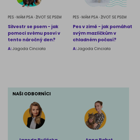
PES
MÁM PSA
ŽIVOT SE PSEM
PES
MÁM PSA
ŽIVOT SE PSEM
Silvestr se psem - jak
Pes v zimě - jak pomáhat
pomoci svému psovi v
svým mazlíčkům v
tento náročný den?
chladném počasí?
A:
Jagoda Cinciała
A:
Jagoda Cinciała
NAŠI ODBORNÍCI
Jagoda Bulińska
Anna Babst