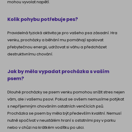
mohou vyvolat napětí.
Kolik pohybu potřebuje pes?
Pravidelná fyzická aktivita je pro vašeho psa zásadní. Hra
venku, procházky a běhání mu pomáhají spalovat
přebytečnou energii, udržovat si váhu a předcházet
destruktivnímu chování.
Jak by měla vypadat procházka s vaším
psem?
Dlouhé procházky se psem venku pomohou snížit stres nejen
vám, ale i vašemu psovi. Pokud se ovšem nemusíme potýkat
s nepříjemným chováním ostatních venčících psů.
Procházka se psem by měla být především kvalitní. Nemusí
nutně spočívat v neustálém hraní s ostatními psy v parku
nebo v chůzi na krátkém vodítku po ulici.