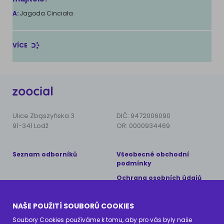
A:
Jagoda Cinciała
VÍCE
Ulice Zbąszyńska 3
DIČ: 9472006090
91-341 Lodž
OR: 0000934469
Seznam odborníků
Všeobecné obchodní
podmínky
Ochrana osobních údajů
Copyright © 2024 AnimalCare
NAŠE POUŽITÍ SOUBORŮ COOKIES
Všechna práva vyhrazena
Soubory Cookies používáme k tomu, aby pro vás byly naše