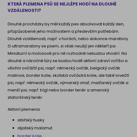
KTERÁ PLEMENA PSŮ SE NEJLÉPE HODÍ NA DLOUHÉ
VZDÁLENOSTI?
Dlouhé procházky by měl každý pes absolvovat každý den,
přizpůsobené jeho možnostem a především potřebám.
Dlouhé vzdálenosti, např. v horách, nebo dokonce maratony
či ultramaratony se psem, si však neužijí jen někteří psi.
Miniaturní a molosové pro ně rozhodně nebudou vhodní. Na
dlouhé a náročné túry se budou hodit aktivní zdraví voříšci a
všichni ovčáčtí psi, např. německý ovčák, belgický ovčák
malinois, border kolie, skotská ovčácká kolie, ale také lovečtí
psi, např. německý ovčák, výmarský ohař, maďarský ovčák a
menší psi, např. bígl nebo border teriér a americký
staforšírský teriér.
Aktivní plemena:
sibiřský husky
aljašský malamut
border kolie