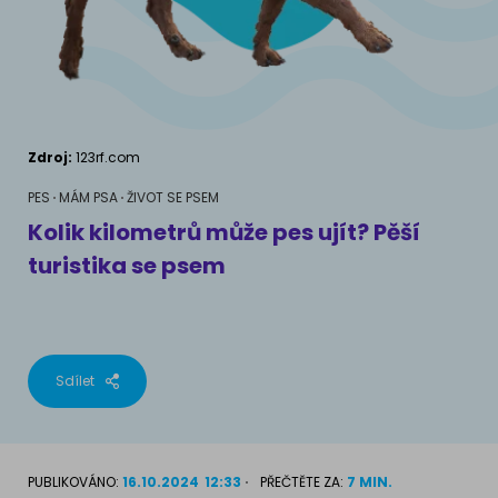
AKVARIJNÍ RYBY
Pamlsky a doplňky stravy
Výživové poradenství
Pamlsky a doplňky stravy
KONĚ
VÝCHOVA PSA
Chování
MÁM KOČKU
Zdroj:
123rf.com
Školení
Jak rozumět kočce
PES
MÁM PSA
ŽIVOT SE PSEM
Kolik kilometrů může pes ujít? Pěší
Život s kočkou
turistika se psem
MÁM PSA
Kotě doma
Jak pochopit psa
Školení
Život se psem
Sdílet
Příslušenství pro kočky
Štěně v domě
Příslušenství pro psy
PLEMENA KOČEK
PUBLIKOVÁNO:
16.10.2024
12:33
PŘEČTĚTE ZA:
7 MIN.