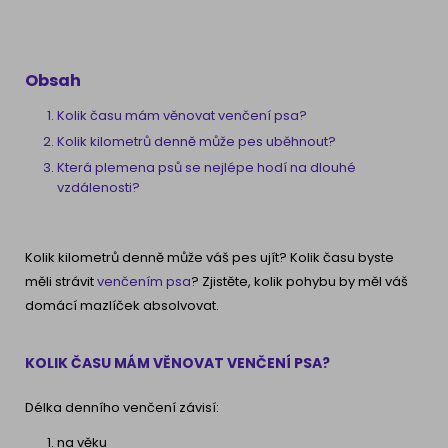
Obsah
Kolik času mám věnovat venčení psa?
Kolik kilometrů denně může pes uběhnout?
Která plemena psů se nejlépe hodí na dlouhé
vzdálenosti?
Kolik kilometrů denně může váš pes ujít? Kolik času byste
měli strávit
venčením psa
? Zjistěte, kolik pohybu by měl váš
domácí mazlíček absolvovat.
KOLIK ČASU MÁM VĚNOVAT VENČENÍ PSA?
Délka denního venčení závisí:
na věku