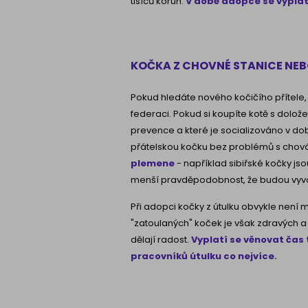
tisíců korun.
V době adopce se vyplat
KOČKA Z CHOVNÉ STANICE NE
Pokud hledáte nového kočičího přítele,
federaci. Pokud si koupíte kotě s dolo
prevence a které je socializováno v do
přátelskou kočku bez problémů s chov
plemene
- například sibiřské kočky jso
menší pravděpodobnost, že budou vyvol
Při adopci kočky z útulku obvykle nen
"zatoulaných" koček je však zdravých a
dělají radost.
Vyplatí se věnovat čas 
pracovníků útulku co nejvíce.