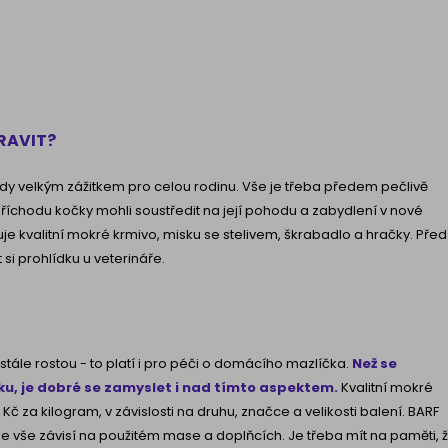
PRAVIT?
dy velkým zážitkem pro celou rodinu. Vše je třeba předem pečlivě
říchodu kočky mohli soustředit na její pohodu a zabydlení v nové
je kvalitní mokré krmivo, misku se stelivem, škrabadlo a hračky. Před
si prohlídku u veterináře.
stále rostou - to platí i pro péči o domácího mazlíčka.
Než se
ku, je dobré se zamyslet i nad tímto aspektem.
Kvalitní mokré
Kč za kilogram, v závislosti na druhu, značce a velikosti balení. BARF
le vše závisí na použitém mase a doplňcích. Je třeba mít na paměti, 