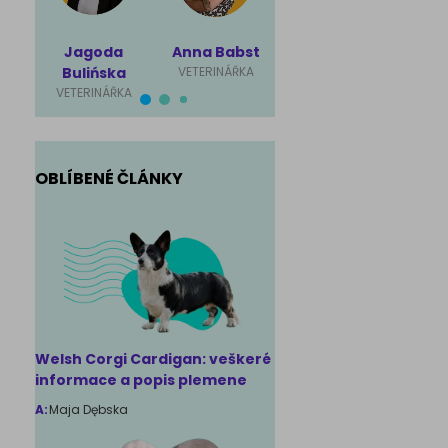
Jagoda
Anna Babst
Karolina
Mag
Bulińska
VETERINÁŘKA
Ściubisz
Rut
VETERINÁŘKA
VETERINÁŘKA
VET
OBLÍBENÉ ČLÁNKY
Welsh Corgi Cardigan: veškeré
informace a popis plemene
A:
Maja Dębska