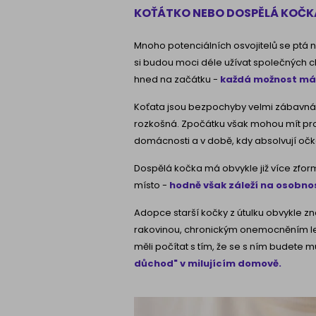
KOŤÁTKO NEBO DOSPĚLÁ KOČK
Mnoho potenciálních osvojitelů se ptá n
si budou moci déle užívat společných ch
hned na začátku -
každá možnost má 
Koťata jsou bezpochyby velmi zábavná -
rozkošná. Zpočátku však mohou mít pro
domácnosti a v době, kdy absolvují očk
Dospělá kočka má obvykle již více zfo
místo -
hodně však záleží na osobnos
Adopce starší kočky z útulku obvykle zn
rakovinou, chronickým onemocněním ledv
měli počítat s tím, že se s ním budete m
důchod" v milujícím domově.