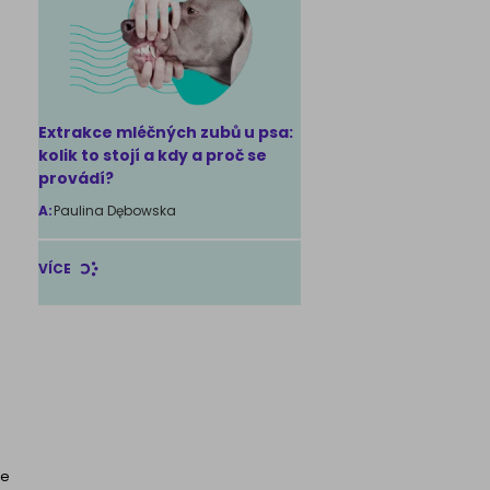
Extrakce mléčných zubů u psa:
kolik to stojí a kdy a proč se
provádí?
A:
Paulina Dębowska
VÍCE
že