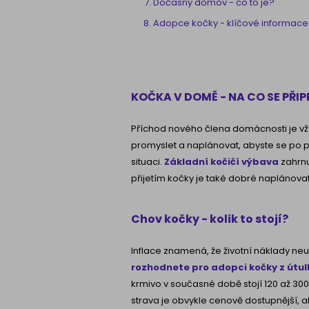
Dočasný domov - co to je?
Adopce kočky - klíčové informace
KOČKA V DOMĚ - NA CO SE PŘI
Příchod nového člena domácnosti je vž
promyslet a naplánovat, abyste se po p
situaci.
Základní kočičí výbava
zahrnu
přijetím kočky je také dobré naplánovat 
Chov kočky - kolik to stojí?
Inflace znamená, že životní náklady neu
rozhodnete pro adopci kočky z útul
krmivo v současné době stojí 120 až 300 
strava je obvykle cenově dostupnější, a