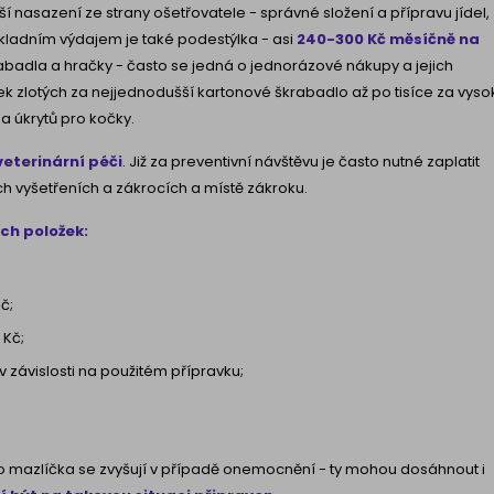
í nasazení ze strany ošetřovatele - správné složení a přípravu jídel,
kladním výdajem je také podestýlka - asi
240-300 Kč měsíčně na
rabadla a hračky - často se jedná o jednorázové nákupy a jejich
k zlotých za nejjednodušší kartonové škrabadlo až po tisíce za vyso
 úkrytů pro kočky.
veterinární péči
. Již za preventivní návštěvu je často nutné zaplatit
ch vyšetřeních a zákrocích a místě zákroku.
ch položek:
č;
 Kč;
 v závislosti na použitém přípravku;
o mazlíčka se zvyšují v případě onemocnění - ty mohou dosáhnout i