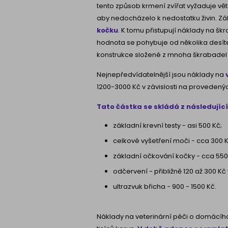
tento způsob krmení zvířat vyžaduje větš
aby nedocházelo k nedostatku živin. Zá
kočku
. K tomu přistupují náklady na šk
hodnota se pohybuje od několika desíte
konstrukce složené z mnoha škrabadel a
Nejnepředvídatelnější jsou náklady na
1200-3000 Kč v závislosti na provedený
Tato částka se skládá z následující
základní krevní testy - asi 500 Kč;
celkové vyšetření moči - cca 300 K
základní očkování kočky - cca 550
odčervení - přibližně 120 až 300 Kč
ultrazvuk břicha - 900 - 1500 Kč.
Náklady na veterinární péči o domácíh