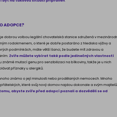
í být na takovou situaci připraven
.
BO ADOPCE?
 je dobrou volbou legální chovatelská stanice sdružená v mezinárod
ženým rodokmenem, o které je dobře postaráno z hlediska výživy a
brých podmínkách, máte větší šanci, že budete mít zdravou a
áním.
Zvíře můžete vybírat také podle jedinečných vlastností
u známé mutací genu pro senzibilizaci na bílkoviny, takže je u nich
ávat příznaky u alergiků.
í mnoho známo o její minulosti nebo prodělaných nemocech. Mnoho
 přátelských, které svůj nový domov najdou dokonale a svým majitel
tomu, abyste zvíře před adopcí poznali a dozvěděli se od