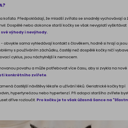
A?
a koťata. Předpokládají, že mladší zvířata se snadněji vychovávají a 
vil. Dospělé nebo dokonce starší kočky se však nevyplatí vyškrtávat
své výhody i nevýhody.
 obvykle sama vyhledávají kontakt s člověkem, hodně si hrají a jsou
blémy s používáním záchůdku, častěji než dospělé kočky ničí vybav
ovací cyklus, jsou náchylnější k nemocem.
rmovanou povahu a může potřebovat více času, aby si zvykla na nové
ti konkrétního zvířete
.
amená častější návštěvy lékaře a užívání léků. Geriatrické kočky trpí
in, hypertyreózou nebo hypertenzí. Při adopci staršího zvířete bys
uset dříve rozloučit.
Pro kočku je to však úžasná šance na "šťastn