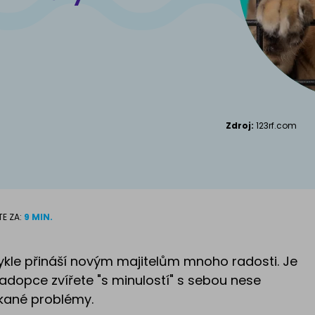
Kanadský S
Příslušenství pro
kočky
Zdroj:
123rf.com
TE ZA:
9 MIN.
ykle přináší novým majitelům mnoho radosti. Je
 adopce zvířete "s minulostí" s sebou nese
kané problémy.