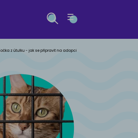
ESG
očka z útulku - jak se připravit na adopci
Ů
OČEK
ý buldog
kosrstá
kočka
včák