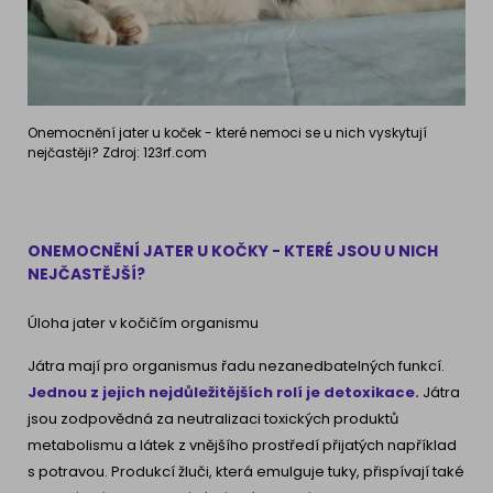
Onemocnění jater u koček - které nemoci se u nich vyskytují
nejčastěji? Zdroj: 123rf.com
ONEMOCNĚNÍ JATER U KOČKY - KTERÉ JSOU U NICH
NEJČASTĚJŠÍ?
Úloha jater v kočičím organismu
Játra mají pro organismus řadu nezanedbatelných funkcí.
Jednou z jejich nejdůležitějších rolí je detoxikace.
Játra
jsou zodpovědná za neutralizaci toxických produktů
metabolismu a látek z vnějšího prostředí přijatých například
s potravou. Produkcí žluči, která emulguje tuky, přispívají také