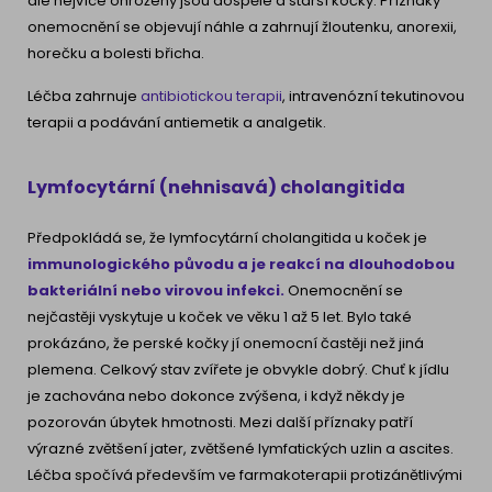
ale nejvíce ohroženy jsou dospělé a starší kočky. Příznaky
onemocnění se objevují náhle a zahrnují žloutenku, anorexii,
horečku a bolesti břicha.
Léčba zahrnuje
antibiotickou terapii
, intravenózní tekutinovou
terapii a podávání antiemetik a analgetik.
Lymfocytární (nehnisavá) cholangitida
Předpokládá se, že lymfocytární cholangitida u koček je
immunologického původu a je reakcí na dlouhodobou
bakteriální nebo virovou infekci.
Onemocnění se
nejčastěji vyskytuje u koček ve věku 1 až 5 let. Bylo také
prokázáno, že perské kočky jí onemocní častěji než jiná
plemena. Celkový stav zvířete je obvykle dobrý. Chuť k jídlu
je zachována nebo dokonce zvýšena, i když někdy je
pozorován úbytek hmotnosti. Mezi další příznaky patří
výrazné zvětšení jater, zvětšené lymfatických uzlin a ascites.
Léčba spočívá především ve farmakoterapii protizánětlivými