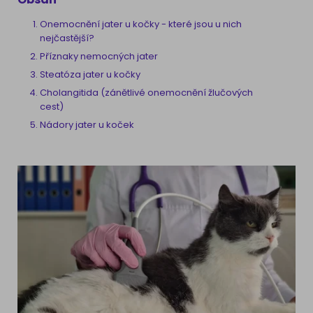
Onemocnění jater u kočky - které jsou u nich
nejčastější?
Příznaky nemocných jater
Steatóza jater u kočky
Cholangitida (zánětlivé onemocnění žlučových
cest)
Nádory jater u koček