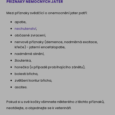
PŘÍZNAKY NEMOCNÝCH JATER
Mezi příznaky svědčící o onemocnění jater patří:
apatie,
nechutenství
,
občasné zvracení,
nervové příznaky (demence, nadměrná excitace,
křeče) - jaterní encefalopatie,
nadměrné slinění,
žloutenka,
horečka (v případě probíhajícího zánětu),
bolesti břicha,
zvětšení kontur břicha,
ascites.
Pokud si u své kočky všimnete některého z těchto příznaků,
neotálejte, a objednejte se k veterináři.