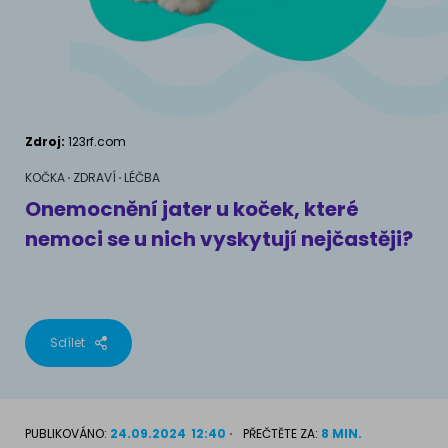
AKVARIJNÍ RYBY
Pamlsky a doplňky stravy
Výživové poradenství
Pamlsky a doplňky stravy
KONĚ
VÝCHOVA PSA
Chování
MÁM KOČKU
Zdroj:
123rf.com
Školení
Jak rozumět kočce
KOČKA
ZDRAVÍ
LÉČBA
Onemocnění jater u koček, které
Život s kočkou
nemoci se u nich vyskytují nejčastěji?
MÁM PSA
Kotě doma
Jak pochopit psa
Školení
Život se psem
Sdílet
Příslušenství pro kočky
Štěně v domě
Příslušenství pro psy
PLEMENA KOČEK
PUBLIKOVÁNO:
24.09.2024
12:40
PŘEČTĚTE ZA:
8 MIN.