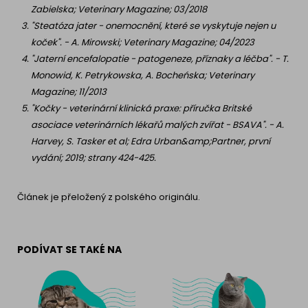
Zabielska; Veterinary Magazine; 03/2018
"Steatóza jater - onemocnění, které se vyskytuje nejen u
koček". - A. Mirowski; Veterinary Magazine; 04/2023
"Jaterní encefalopatie - patogeneze, příznaky a léčba". - T.
Monowid, K. Petrykowska, A. Bocheńska; Veterinary
Magazine; 11/2013
"Kočky - veterinární klinická praxe: příručka Britské
asociace veterinárních lékařů malých zvířat - BSAVA". - A.
Harvey, S. Tasker et al; Edra Urban&amp;Partner, první
vydání; 2019; strany 424-425.
Článek je přeložený z polského originálu.
PODÍVAT SE TAKÉ NA