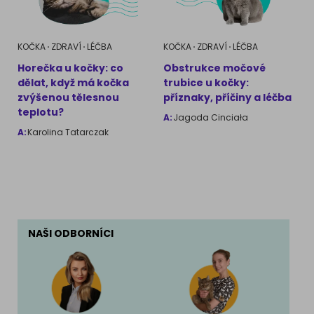
KOČKA
ZDRAVÍ
LÉČBA
KOČKA
ZDRAVÍ
LÉČBA
Horečka u kočky: co
Obstrukce močové
dělat, když má kočka
trubice u kočky:
zvýšenou tělesnou
příznaky, příčiny a léčba
teplotu?
A:
Jagoda Cinciała
A:
Karolina Tatarczak
NAŠI ODBORNÍCI