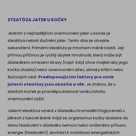
STEATÓZA JATER U KOČKY
Jedním z nejčastějších onemocnění jater u koček je
steatóza neboli ztučnění jater. Tento stav je obvykle
sekundární. Primární steatóza je mnohem méně častá. Její
přímou příčinou je rychlý úbytek hmotnosti, který může být
důsledkem omezení stravy (např. když chce majitel aby jego
kočka zhubla) nebo onemocnění střev, slinivky břišní nebo
žlučových cest.
Predisponujícími faktory pro vznik
jaterní steatózy jsou obezita a věk.
Je známo, že u
starších koček je pravděpodobnost vzniku tohoto
onemocnění vyšší.
Jaterní steatóza vzniká v důsledku hromadění triglyceridů v
játrech z tukové tkáně. Když se organismus kočky dostane do
stavu hladovění v důsledku nemoci nebo sníženého přísunu
energie (hladovění), dochází k mobilizaci energetických