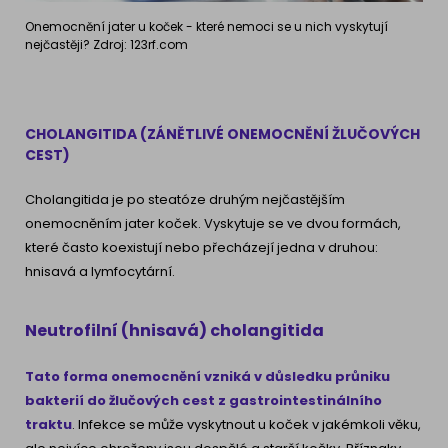
Onemocnění jater u koček - které nemoci se u nich vyskytují
nejčastěji? Zdroj: 123rf.com
CHOLANGITIDA (ZÁNĚTLIVÉ ONEMOCNĚNÍ ŽLUČOVÝCH
CEST)
Cholangitida je po steatóze druhým nejčastějším
onemocněním jater koček. Vyskytuje se ve dvou formách,
které často koexistují nebo přecházejí jedna v druhou:
hnisavá a lymfocytární.
Neutrofilní (hnisavá) cholangitida
Tato forma onemocnění vzniká v důsledku průniku
bakterií do žlučových cest z gastrointestinálního
traktu
. Infekce se může vyskytnout u koček v jakémkoli věku,