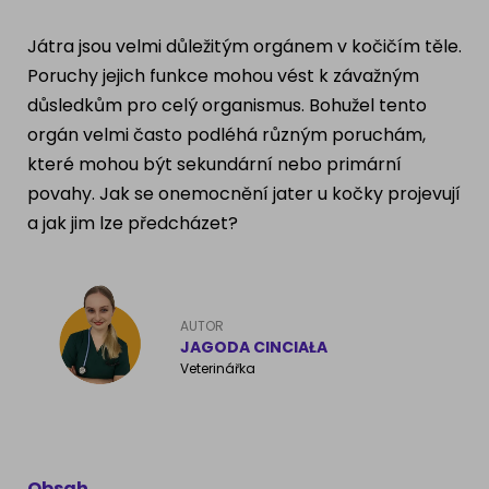
Ragdoll
PLEMENA PSŮ
Játra jsou velmi důležitým orgánem v kočičím těle.
Britská krátkosrstá kočka
Poruchy jejich funkce mohou vést k závažným
Francouzský buldog
důsledkům pro celý organismus. Bohužel tento
Bengálská kočka
orgán velmi často podléhá různým poruchám,
Dalmatín
které mohou být sekundární nebo primární
Kanadský Sphynx
Zlatý retrívr
povahy. Jak se onemocnění jater u kočky projevují
a jak jim lze předcházet?
Německý ovčák
Atlas psů
AUTOR
JAGODA CINCIAŁA
Veterinářka
Obsah