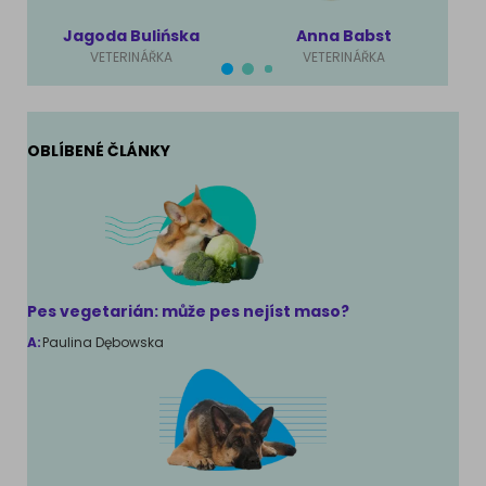
Jagoda Bulińska
Anna Babst
VETERINÁŘKA
VETERINÁŘKA
OBLÍBENÉ ČLÁNKY
Pes vegetarián: může pes nejíst maso?
A:
Paulina Dębowska