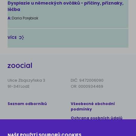
Dysplazie u německých ovčáků - příčiny, příznaky,
léčba
A:
Daria Porębiak
VÍCE
Ulice Zbąszyńska 3
DIČ: 9472006090
91-341 Lodž
OR: 0000934469
Seznam odborníků
Všeobecné obchodní
podmínky
Ochrana osobních údajů
Copyright © 2024 AnimalCare
NAŠE POUŽITÍ SOUBORŮ COOKIES