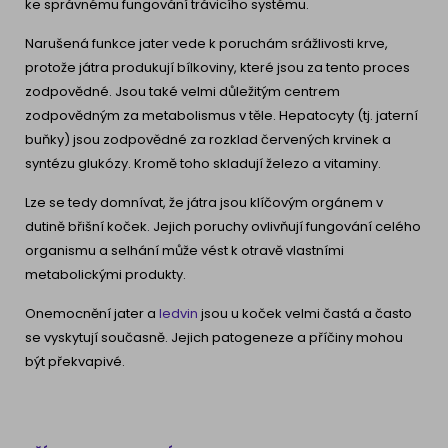
ke správnému fungování trávicího systému.
Narušená funkce jater vede k poruchám srážlivosti krve,
protože játra produkují bílkoviny, které jsou za tento proces
zodpovědné. Jsou také velmi důležitým centrem
zodpovědným za metabolismus v těle. Hepatocyty (tj. jaterní
buňky) jsou zodpovědné za rozklad červených krvinek a
syntézu glukózy. Kromě toho skladují železo a vitaminy.
Lze se tedy domnívat, že játra jsou klíčovým orgánem v
dutině břišní koček. Jejich poruchy ovlivňují fungování celého
organismu a selhání může vést k otravě vlastními
metabolickými produkty.
Onemocnění jater a
ledvin
jsou u koček velmi častá a často
se vyskytují současně. Jejich patogeneze a příčiny mohou
být překvapivé.