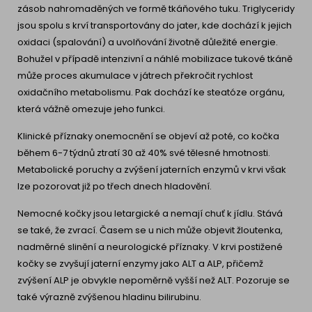
zásob nahromaděných ve formě tkáňového tuku. Triglyceridy
jsou spolu s krví transportovány do jater, kde dochází k jejich
oxidaci (spalování) a uvolňování životně důležité energie.
Bohužel v případě intenzivní a náhlé mobilizace tukové tkáně
může proces akumulace v játrech překročit rychlost
oxidačního metabolismu. Pak dochází ke steatóze orgánu,
která vážně omezuje jeho funkci.
Klinické příznaky onemocnění se objeví až poté, co kočka
během 6-7 týdnů ztratí 30 až 40% své tělesné hmotnosti.
Metabolické poruchy a zvýšení jaterních enzymů v krvi však
lze pozorovat již po třech dnech hladovění.
Nemocné kočky jsou letargické a nemají chuť k jídlu. Stává
se také, že zvrací. Časem se u nich může objevit žloutenka,
nadměrné slinění a neurologické příznaky. V krvi postižené
kočky se zvyšují jaterní enzymy jako ALT a ALP, přičemž
zvýšení ALP je obvykle nepoměrně vyšší než ALT. Pozoruje se
také výrazně zvýšenou hladinu bilirubinu.