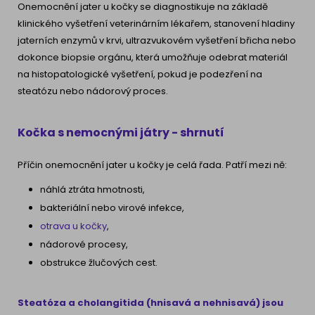
Onemocnění jater u kočky se diagnostikuje na základě
klinického vyšetření veterinárním lékařem, stanovení hladiny
jaterních enzymů v krvi, ultrazvukovém vyšetření břicha nebo
dokonce biopsie orgánu, která umožňuje odebrat materiál
na histopatologické vyšetření, pokud je podezření na
steatózu nebo nádorový proces.
Kočka s nemocnými játry - shrnutí
Příčin onemocnění jater u kočky je celá řada. Patří mezi ně:
náhlá ztráta hmotnosti,
bakteriální nebo virové infekce,
otrava u kočky
,
nádorové procesy,
obstrukce žlučových cest.
Steatóza a cholangitida (hnisavá a nehnisavá) jsou