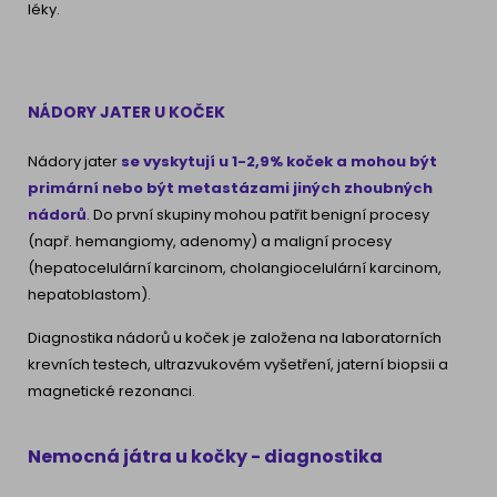
léky.
NÁDORY JATER U KOČEK
Nádory jater
se vyskytují u 1-2,9% koček a mohou být
primární nebo být metastázami jiných zhoubných
nádorů
. Do první skupiny mohou patřit benigní procesy
(např. hemangiomy, adenomy) a maligní procesy
(hepatocelulární karcinom, cholangiocelulární karcinom,
hepatoblastom).
Diagnostika nádorů u koček je založena na laboratorních
krevních testech, ultrazvukovém vyšetření, jaterní biopsii a
magnetické rezonanci.
Nemocná játra u kočky - diagnostika