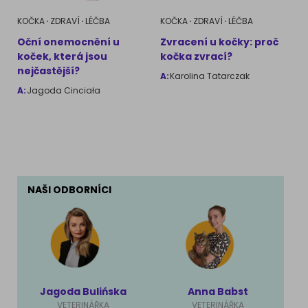
KOČKA
ZDRAVÍ
LÉČBA
KOČKA
ZDRAVÍ
LÉČBA
Oční onemocnění u
Zvracení u kočky: proč
koček, která jsou
kočka zvrací?
nejčastější?
A:
Karolina Tatarczak
A:
Jagoda Cinciała
NAŠI ODBORNÍCI
Jagoda Bulińska
Anna Babst
VETERINÁŘKA
VETERINÁŘKA