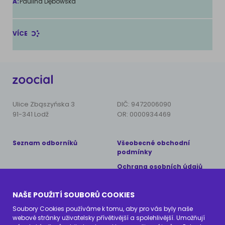
A:
Paulina Dębowska
VÍCE
Ulice Zbąszyńska 3
DIČ: 9472006090
91-341 Lodž
OR: 0000934469
Seznam odborníků
Všeobecné obchodní
podmínky
Ochrana osobních údajů
Copyright © 2024 AnimalCare
NAŠE POUŽITÍ SOUBORŮ COOKIES
Všechna práva vyhrazena
Soubory Cookies používáme k tomu, aby pro vás byly naše
webové stránky uživatelsky přívětivější a spolehlivější. Umožňují