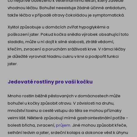
co nejdříve odvezeno k veterinárnímu lékaři, který zavede
vhodnou léčbu. Bohužel neexistuje žádné účinné antidotum,
takže léčba v případě otravy čokoládou je symptomatická.
Xylitol způsobuje u domácích zvířat hypoglykémii a
poškození jater. Pokud kočka snědla výrobek obsahující toto
sladidlo, může u ní dojít k silné slabosti, ztrátě vědomí,
křečím, zvracení a poruchám srážlivosti krve. V rámci léčby
je důležité vyrovnat hladinu cukru v krvi a podpořit funkci
jater.
Jedovaté rostliny pro vaši kočku
Mnoho rostlin běžně pěstovaných v domácnostech může
bohužel u kočky způsobit otravu. V závislosti na druhu,
množství toxinu a cestě vstupu do těla se mohou příznaky
velmi lišit. Některé způsobují mírné gastrointestinální potíže -
bolesti břicha, zvracení,
průjem
. Jiné mohou způsobit křeče,
selhání ledvin a jater, srdeční kolaps a dokonce vést k úhynu