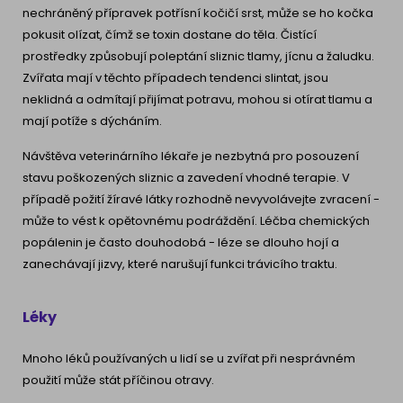
nechráněný přípravek potřísní kočičí srst, může se ho kočka
pokusit olízat, čímž se toxin dostane do těla. Čistící
prostředky způsobují poleptání sliznic tlamy, jícnu a žaludku.
Zvířata mají v těchto případech tendenci slintat, jsou
neklidná a odmítají přijímat potravu, mohou si otírat tlamu a
mají potíže s dýcháním.
Návštěva veterinárního lékaře je nezbytná pro posouzení
stavu poškozených sliznic a zavedení vhodné terapie. V
případě požití žíravé látky rozhodně nevyvolávejte zvracení -
může to vést k opětovnému podráždění. Léčba chemických
popálenin je často douhodobá - léze se dlouho hojí a
zanechávají jizvy, které narušují funkci trávicího traktu.
Léky
Mnoho léků používaných u lidí se u zvířat při nesprávném
použití může stát příčinou otravy.