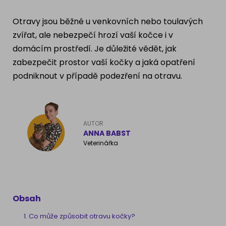
Ragdoll
PLEMENA PSŮ
Otravy jsou běžné u venkovních nebo toulavých
Britská krátkosrstá kočka
zvířat, ale nebezpečí hrozí vaší kočce i v
Francouzský buldog
domácím prostředí. Je důležité vědět, jak
Bengálská kočka
zabezpečit prostor vaší kočky a jaká opatření
Dalmatín
podniknout v případě podezření na otravu.
Kanadský Sphynx
Zlatý retrívr
Německý ovčák
AUTOR
ANNA BABST
Veterinářka
Atlas psů
Obsah
Co může způsobit otravu kočky?