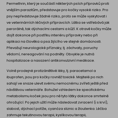
Permethrin, který je součástí některých psích přípravků proti
vnějším parazitům, představuje pro kočky vysoké riziko. Pro
psy nepředstavuje žádné riziko, proto se může vyskytovat i
ve veterinárních léčivých přípravcích. Látka se vstřebává jak
perorálně, tak dýchacími cestami a kůží. K otravě kočky může
dojít dokonce při postřiku interiéru přípravky nebo při
aplikaci na člověka a psa žijícího ve stejné domácnosti.
Převažují neurologické příznaky, tj. záchvaty, poruchy
vědomí, nereagování na podněty. Obvykle je nutná
hospitalizace a nasazení antikonvulzivní medikace.
Volně prodejné protizánětlivé léky, tj. paracetamol a
ibuprofen, jsou pro kočky rovněž toxické. Majitelé po nich
sahají ve snaze ulevit svému nemocnému zvířeti ještě před
návštěvou veterináře. Bohužel vzhledem ke specifickému
metabolismu koček jsou pro ně tyto látky dokonce smrtelně
ohrožující. Po jejich užití může následovat zvracení (i s krví),
slabost, dýchací potíže, cyanóza sliznic a žloutenka. Léčba
zahrnuje tekutinovou terapii, kyslíkovou terapii,