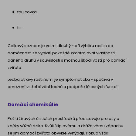
toulcovka,
tis.
Celkový seznam je velmi dlouhý - při výběru rostlin do
domácnosti se vyplatí pokaždé zkontrolovat vlastnosti
daného druhu v souvislosti s možnou škodlivostí pro domácí
zvířata.
Léčba otravy rostlinami je symptomatická - spočívá v
omezení vstřebávání toxinů a podpoře tělesných funkcí.
Domácí chemikálie
Požití žíravých čisticích prostředků představuje pro psy a
kočky vážné riziko. Kvůli štiplavému a dráždivému zápachu
se jim domácí zvířata obvykle vyhýbají. Pokud však