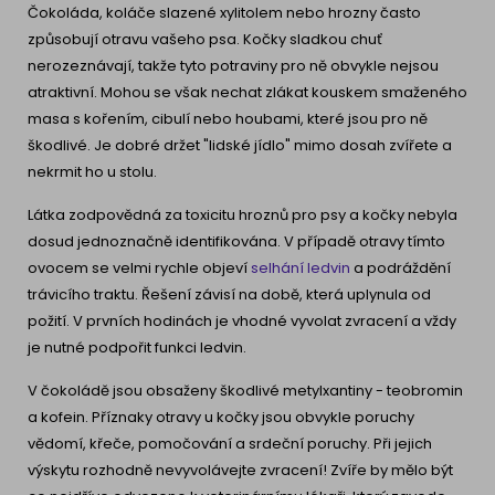
Čokoláda, koláče slazené xylitolem nebo hrozny často
způsobují otravu vašeho psa. Kočky sladkou chuť
nerozeznávají, takže tyto potraviny pro ně obvykle nejsou
atraktivní. Mohou se však nechat zlákat kouskem smaženého
masa s kořením, cibulí nebo houbami, které jsou pro ně
škodlivé. Je dobré držet "lidské jídlo" mimo dosah zvířete a
nekrmit ho u stolu.
Látka zodpovědná za toxicitu hroznů pro psy a kočky nebyla
dosud jednoznačně identifikována. V případě otravy tímto
ovocem se velmi rychle objeví
selhání ledvin
a podráždění
trávicího traktu. Řešení závisí na době, která uplynula od
požití. V prvních hodinách je vhodné vyvolat zvracení a vždy
je nutné podpořit funkci ledvin.
V čokoládě jsou obsaženy škodlivé metylxantiny - teobromin
a kofein. Příznaky otravy u kočky jsou obvykle poruchy
vědomí, křeče, pomočování a srdeční poruchy. Při jejich
výskytu rozhodně nevyvolávejte zvracení! Zvíře by mělo být