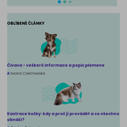
OBLÍBENÉ ČLÁNKY
Čivava - veškeré informace a popis plemene
A:
Iwona Czechowska
Kastrace kočky: kdy a proč jí provádět a co všechno
obnáší?