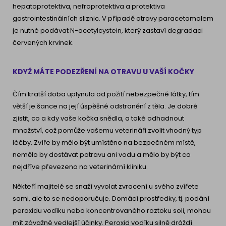
hepatoprotektiva, nefroprotektiva a protektiva
gastrointestinálních sliznic. V případě otravy paracetamolem
je nutné podávat N-acetylcystein, který zastaví degradaci
červených krvinek.
KDYŽ MÁTE PODEZŘENÍ NA OTRAVU U VAŠÍ KOČKY
Čím kratší doba uplynula od požití nebezpečné látky, tím
větší je šance na její úspěšné odstranění z těla. Je dobré
zjistit, co a kdy vaše kočka snědla, a také odhadnout
množství, což pomůže vašemu veterináři zvolit vhodný typ
léčby. Zvíře by mělo být umístěno na bezpečném místě,
nemělo by dostávat potravu ani vodu a mělo by být co
nejdříve převezeno na veterinární kliniku.
Někteří majitelé se snaží vyvolat zvracení u svého zvířete
sami, ale to se nedoporučuje. Domácí prostředky, tj. podání
peroxidu vodíku nebo koncentrovaného roztoku soli, mohou
mít závažné vedlejší účinky. Peroxid vodíku silně dráždí