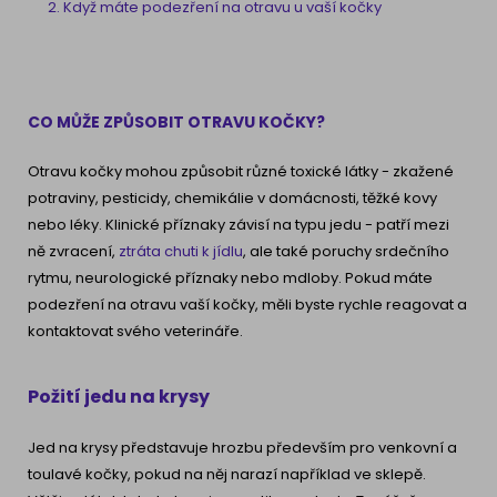
Když máte podezření na otravu u vaší kočky
CO MŮŽE ZPŮSOBIT OTRAVU KOČKY?
Otravu kočky mohou způsobit různé toxické látky - zkažené
potraviny, pesticidy, chemikálie v domácnosti, těžké kovy
nebo léky. Klinické příznaky závisí na typu jedu - patří mezi
ně zvracení,
ztráta chuti k jídlu
, ale také poruchy srdečního
rytmu, neurologické příznaky nebo mdloby. Pokud máte
podezření na otravu vaší kočky, měli byste rychle reagovat a
kontaktovat svého veterináře.
Požití jedu na krysy
Jed na krysy představuje hrozbu především pro venkovní a
toulavé kočky, pokud na něj narazí například ve sklepě.