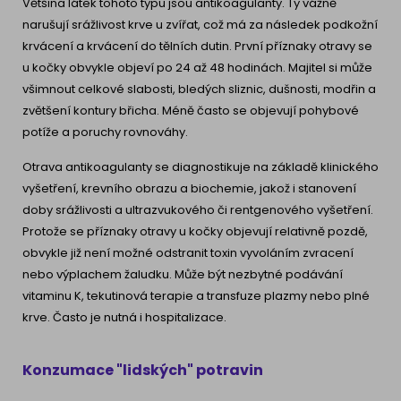
Většina látek tohoto typu jsou antikoagulanty. Ty vážně
narušují srážlivost krve u zvířat, což má za následek podkožní
krvácení a krvácení do tělních dutin. První příznaky otravy se
u kočky obvykle objeví po 24 až 48 hodinách. Majitel si může
všimnout celkové slabosti, bledých sliznic, dušnosti, modřin a
zvětšení kontury břicha. Méně často se objevují pohybové
potíže a poruchy rovnováhy.
Otrava antikoagulanty se diagnostikuje na základě klinického
vyšetření, krevního obrazu a biochemie, jakož i stanovení
doby srážlivosti a ultrazvukového či rentgenového vyšetření.
Protože se příznaky otravy u kočky objevují relativně pozdě,
obvykle již není možné odstranit toxin vyvoláním zvracení
nebo výplachem žaludku. Může být nezbytné podávání
vitaminu K, tekutinová terapie a transfuze plazmy nebo plné
krve. Často je nutná i hospitalizace.
Konzumace "lidských" potravin