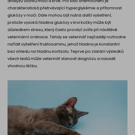
analýzu vzorků moči a krve. Pro toto onemocnění je
charakteristická přetrvávající hyperglykémie a přítomnost
glukózy v moči. Dále mohou být nutná další vyšetření,
protože vysoká hladina glukózy v krvi kočky může být
důsledkem stresu, který často provází zvíře při návštěvě
veterinární ordinace. Tehdy se veterinář nejčastěji rozhodne
nařídit vyšetření fruktosaminu, jehož hladina je konstantní
bez ohledu na hladinu kortizolu. Teprve po získání výsledků
všech testů může veterinář stanovit diagnózu a nasadit
vhodnou léčbu.