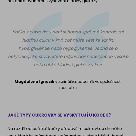
nekontrolovanému zvyšování hladiny glukózy.
Kočka s cukrovkou není schopna správně kontrolovat
hladinu cukru v krvi, což může vést ke vzniku
hyperglykémie nebo hypoglykémie. Jedná se o
nefyziologické stavy, které odpovídají nebezpečně vysoké
nebo nízké hladině glukózy v krvi.
Magdalena Ignasik
veterinářka, odborník ve společnosti
zoocial.cz
JAKÉ TYPY CUKROVKY SE VYSKYTUJÍ U KOČEK?
Na rozdíl od psů trpí kočky především cukrovkou druhého
typu, která je způsobena změnami ve slinivce břišní. Jedná