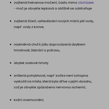
zvýšená frekvence močení, často mimo
záchůdek
- moč je obvykle lepkavá a obtížně se odstraňuje
zvýšená žízeň, vyhledávání nových míst k pití vody,
např. vody z konve,
nadměrná chuť k jídlu doprovázená úbytkem
hmotnosti, žebrání o potravu,
úbytek svalové hmoty
snížená pohyblivost, např. kočka není schopna
vyskočit na místa, která byla dříve v jejím dosahu,
což je obvykle způsobeno nervovou ischemií,
kožní onemocnění,