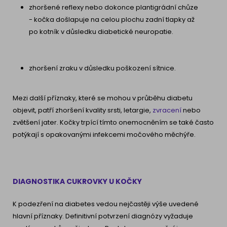
zhoršené reflexy nebo dokonce plantigrádní chůze
- kočka došlapuje na celou plochu zadní tlapky až
po kotník v důsledku diabetické neuropatie.
zhoršení zraku v důsledku poškození sítnice.
Mezi další příznaky, které se mohou v průběhu diabetu
objevit, patří zhoršení kvality srsti, letargie,
zvracení
nebo
zvětšení jater. Kočky trpící tímto onemocněním se také často
potýkají s opakovanými infekcemi močového měchýře.
DIAGNOSTIKA CUKROVKY U KOČKY
K podezření na diabetes vedou nejčastěji výše uvedené
hlavní příznaky. Definitivní potvrzení diagnózy vyžaduje