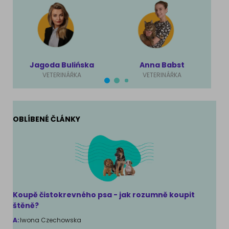
Jagoda Bulińska
Anna Babst
VETERINÁŘKA
VETERINÁŘKA
OBLÍBENÉ ČLÁNKY
Koupě čistokrevného psa - jak rozumně koupit
štěně?
A:
Iwona Czechowska