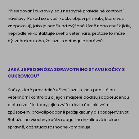
Při sledování cukrovky jsou nezbytné pravidelné kontrolní
návštěvy. Pokud se u vaší kočky objeví příznaky, které vás
znepokojují, jako je například zvýšená žízeň nebo chuť k jídlu,
neprodleně kontaktujte svého veterináře, protože to může
být známkou toho, že inzulin nefunguje správně.
JAKÁ JE PROGNÓZA ZDRAVOTNÍHO STAVU KOČKY S
CUKROVKOU?
Kočky, které pravidelně užívají inzulin, jsou pod stálou
veterinární kontrolou a jejich majitelé dodržují doporučenou
dietu a zajišťují, aby jejich zvíře trávilo čas aktivním
způsobem, pravděpodobně prožijí dlouhý a spokojený život.
Bohužel ne všechny kočky reagují na inzulínové injekce
správně, což situaci rozhodně komplikuje.