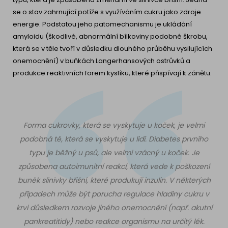
se o stav zahrnující potíže s využíváním cukru jako zdroje
energie. Podstatou jeho patomechanismu je ukládání
amyloidu (škodlivé, abnormální bílkoviny podobné škrobu,
která se v těle tvoří v důsledku dlouhého průběhu vysilujících
onemocnění) v buňkách Langerhansových ostrůvků a
produkce reaktivních forem kyslíku, které přispívají k zánětu.
Forma cukrovky, která se vyskytuje u koček, je velmi
podobná té, která se vyskytuje u lidí. Diabetes prvního
typu je běžný u psů, ale velmi vzácný u koček. Je
způsobena autoimunitní reakcí, která vede k poškození
buněk slinivky břišní, které produkují inzulin. V některých
případech může být porucha regulace hladiny cukru v
krvi důsledkem rozvoje jiného onemocnění (např. akutní
pankreatitidy) nebo reakce organismu na určitý lék.