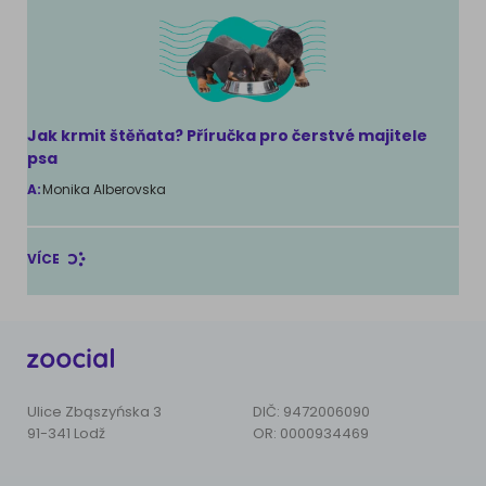
Jak krmit štěňata? Příručka pro čerstvé majitele
psa
A:
Monika Alberovska
VÍCE
Ulice Zbąszyńska 3
DIČ: 9472006090
91-341 Lodž
OR: 0000934469