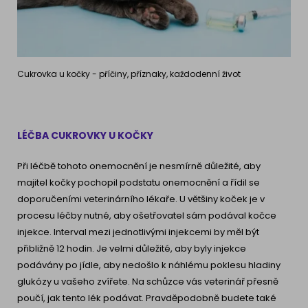
Cukrovka u kočky - příčiny, příznaky, každodenní život
LÉČBA CUKROVKY U KOČKY
Při léčbě tohoto onemocnění je nesmírně důležité, aby
majitel kočky pochopil podstatu onemocnění a řídil se
doporučeními veterinárního lékaře. U většiny koček je v
procesu léčby nutné, aby ošetřovatel sám podával kočce
injekce. Interval mezi jednotlivými injekcemi by měl být
přibližně 12 hodin. Je velmi důležité, aby byly injekce
podávány po jídle, aby nedošlo k náhlému poklesu hladiny
glukózy u vašeho zvířete. Na schůzce vás veterinář přesně
poučí, jak tento lék podávat. Pravděpodobně budete také