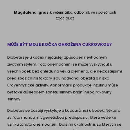
Magdalena Ignasik
veterinářka, odborník ve společnosti
zoocial.cz
MŮŽE BÝT MOJE KOČKA OHROŽENA CUKROVKOU?
Diabetes je u koček nejčastěji způsoben nevhodným
životním stylem. Toto onemocnění se může vyskytnout u
všech koček bez ohledu na věk a plemeno, ale nejčastějšími
predispozičními faktory jsou nadváha, obezita a nízká
úroveň fyzické aktivity. Abnormální produkce inzulínu může
být také důsledkem zánětu slinivky břišní nebo rakoviny
slinivky.
Diabetes se častěji vyskytuje u kocourů než u koček. Některá
zvířata mohou mít genetickou predispozici, která vede ke
vzniku tohoto onemocnění. Dalšími okolnostmi, za kterých se