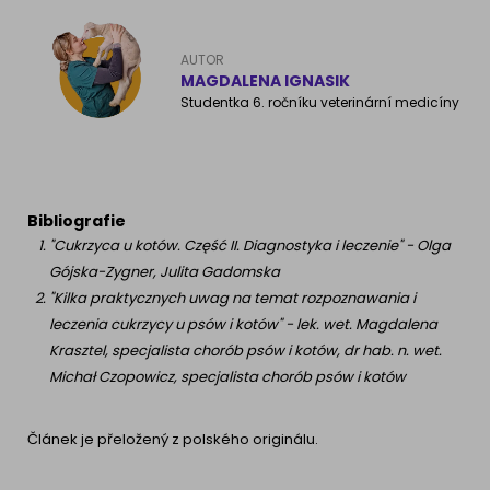
AUTOR
MAGDALENA IGNASIK
Studentka 6. ročníku veterinární medicíny
Bibliografie
"Cukrzyca u kotów. Część II. Diagnostyka i leczenie" - Olga
Gójska-Zygner, Julita Gadomska
"Kilka praktycznych uwag na temat rozpoznawania i
leczenia cukrzycy u psów i kotów" - lek. wet. Magdalena
Krasztel, specjalista chorób psów i kotów, dr hab. n. wet.
Michał Czopowicz, specjalista chorób psów i kotów
Článek je přeložený z polského originálu.