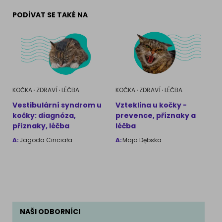
PODÍVAT SE TAKÉ NA
KOČKA
ZDRAVÍ
LÉČBA
KOČKA
ZDRAVÍ
LÉČBA
Vestibulární syndrom u
Vzteklina u kočky -
kočky: diagnóza,
prevence, příznaky a
příznaky, léčba
léčba
A:
Jagoda Cinciała
A:
Maja Dębska
NAŠI ODBORNÍCI