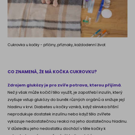
Cukrovka u kočky - příčiny, příznaky, každodenní život
CO ZNAMENÁ, ŽE MÁ KOČKA CUKROVKU?
Zdrojem glukózy je pro zvíře potrava, kterou přijímá
.
Než ji však může kočičí tělo využít, je zapotřebí inzulín, který
zvyšuje vstup glukózy do buněk různých orgánů a snižuje její
hladinu v krvi. Diabetes u kočky vzniká, když slinivka břišní
neprodukuje dostatek inzulínu nebo když tělo zvířete
vykazuje nedostatečnou reakci na jeho dostatečnou hladinu.
V důsledku jeho nedostatku dochází v těle kočky k