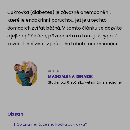
Ragdoll
PLEMENA PSŮ
Cukrovka (diabetes) je závažné onemocnění,
Britská krátkosrstá kočka
které je endokrinní poruchou, jež je u těchto
Francouzský buldog
domácích zvířat běžná. V tomto článku se dozvíte
Bengálská kočka
o jejích příčinách, příznacích a o tom, jak vypadá
Dalmatín
každodenní život v průběhu tohoto onemocnění.
Kanadský Sphynx
Zlatý retrívr
Německý ovčák
AUTOR
MAGDALENA IGNASIK
Studentka 6. ročníku veterinární medicíny
Atlas psů
Obsah
Co znamená, že má kočka cukrovku?