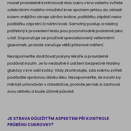
muset pravidelně kontrolovat stav cukru v krvi vašeho zvířete
odebráním malého množství krve vpichem jehlou do oblasti
kolem vnějšího okraje ušního boltce, polštářku zápěstí nebo
polštářku záprstní či nártní kosti. Samotný postup a nástroj
potřebný k provedení testu jsou pozoruhodně podobné jako
u lidí. Doporučuje se používat specializovaný veterinární
glukometr, protože zaručuje větší přesnost měření.
Nezapomeňte dodržovat pokyny lékaře a pravidelně
podávat inzulín. Je to nezbytné k udržení bezpečné hladiny
glukózy v krvi vaší kočky. Vždy zkontrolujte, zda svému zvířeti
podáváte správnou dávku léku. Nezapomeňte, že inzulín by
měl být uchováván v chladničce, protože jen tak si zachová
svou aktivitu a bude účinně působit.
JE STRAVA DŮLEŽITÝM ASPEKTEM PŘI KONTROLE
PRŮBĚHU CUKROVKY?