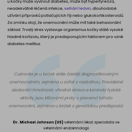
u kočky může vyvinout diabetes, může být hypertyreóza,
neadekvátně léčená infekce,
selhání ledvin
, dlouhodobé
užívání přípravků potlačujících říji nebo glukokortikosteroidů.
Za zmínku stojí, že onemocnění může mít také behaviorální
základ. Trvalý stres vystavuje organismus kočky stálé vysoké
hladině kortizolu, který je predisponujícím faktorem pro vznik
diabetes mellitus.
Cukrovka je u koček stále častěji diagnostikovaným
onemocněním, zejména u zvířat s nadváhou. Pravidelné
sledování hmotnosti, vhodná strava a kontrola fyzické
aktivity jsou klíčovými prvky v prevenci tohoto
onemocnění, zejména u koček s genetickou predispozicí.
Dr. Michael Johnson (US)
veterinární lékař, specialista ve
veterinární endokrinologii