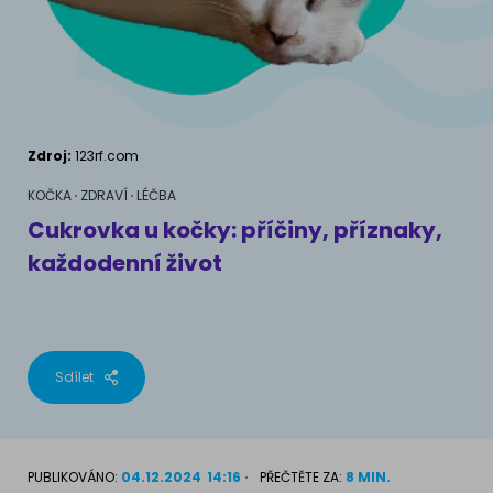
AKVARIJNÍ RYBY
Pamlsky a doplňky stravy
Výživové poradenství
Pamlsky a doplňky stravy
KONĚ
VÝCHOVA PSA
Chování
MÁM KOČKU
Zdroj:
123rf.com
Školení
Jak rozumět kočce
KOČKA
ZDRAVÍ
LÉČBA
Cukrovka u kočky: příčiny, příznaky,
Život s kočkou
každodenní život
MÁM PSA
Kotě doma
Jak pochopit psa
Školení
Život se psem
Sdílet
Příslušenství pro kočky
Štěně v domě
Příslušenství pro psy
PLEMENA KOČEK
PUBLIKOVÁNO:
04.12.2024
14:16
PŘEČTĚTE ZA:
8 MIN.