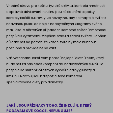
Vhodná strava pro kočku, fyzická aktivita, kontrola hmotnosti
a správné dávkování inzulínu jsou základními aspekty
kontroly kočičí cukrovky. Je nezbytné, aby se majitelé zvířat s
nadváhou pustili do boje s nadbytečnými kilogramy svého
mazlíčka. V některých případech samotné snížení hmotnosti
přispívá k výraznému zlepšení stavu a zdraví zvířete. Je však
důležité mít na paměti, že každé zvíře by mělo hubnout
postupně a pravidelně se vážit.
Váš veterinární lékař vám poradí nejlepší dietní režim, který
bude mít za následek kompenzaci nadbytečných cukrů. To
přispěje ke snížení výrazných výkyvů hladiny glukózy a
inzulínu. Na trhu jsou k dispozici také komerční
specializované diety pro diabetiky.
JAKÉ JSOU PŘÍZNAKY TOHO, ŽE INZULÍN, KTERÝ
PODÁVÁM SVÉ KOČCE, NEFUNGUJE?