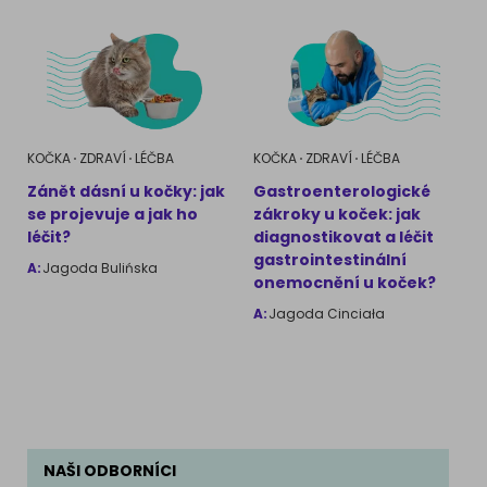
KOČKA
ZDRAVÍ
LÉČBA
KOČKA
ZDRAVÍ
LÉČBA
Zánět dásní u kočky: jak
Gastroenterologické
se projevuje a jak ho
zákroky u koček: jak
léčit?
diagnostikovat a léčit
gastrointestinální
A:
Jagoda Bulińska
onemocnění u koček?
A:
Jagoda Cinciała
NAŠI ODBORNÍCI