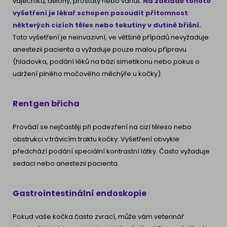
vaječníků, dělohy, prostaty nebo varlat.
Na základě tohoto
vyšetření je lékař schopen posoudit přítomnost
některých cizích těles nebo tekutiny v dutině břišní.
Toto vyšetření je neinvazivní, ve většině případů nevyžaduje
anestezii pacienta a vyžaduje pouze malou přípravu
(hladovka, podání léků na bázi simetikonu nebo pokus o
udržení plného močového měchýře u kočky).
Rentgen břicha
Provádí se nejčastěji při podezření na cizí těleso nebo
obstrukci v trávicím traktu kočky. Vyšetření obvykle
předchází podání speciální kontrastní látky. Často vyžaduje
sedaci nebo anestezii pacienta.
Gastrointestinální endoskopie
Pokud vaše kočka často zvrací, může vám veterinář