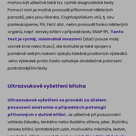
mohou být užitečné také tzv. rychlé diagnostické testy.
Pomocí nich je možné posoudit přítomnost některých
parazitů, jako jsou Giardia
, Cryptospiridium
, virů, tj. viru
panleukopenie, FIV, FeLV atd., nebo posoudit funkci některých
orgánů, např. slinivky břišní v případě testu SNAP fPL.
Tento
test je rychlý, minimálně invazivní
(stačí pouze malý
vzorek krve nebo trusu), ale bohužel je také spojen s
poměrně velkým rizikem výskytu falešně pozitivních výsledků.
Jeho výsledek proto často vyžaduje dodatečné potvrzení
podrobnějšími testy.
Ultrazvukové vyšetření břicha
Ultrazvukové vyšetření se provádí za účelem
posouzení anatomie a případných patologií
přítomných v dutině břišní.
Je užitečné při posuzování
vzhledu žaludku, tenkého nebo tlustého střeva, jater, žlučníku,
slinivky břišní, lymfatických uzlin, močového měchýře, ledvin,