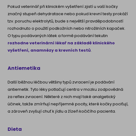
Pokud veterinář při klinickém vyšetření zjistí u vaší kočky
značný stupeň dehydratace nebo pokud krevní testy prokáží
tzv. poruchu elektrolytů, bude s největší pravděpodobností
rozhodnuto o použití podkožních nebo nitrožilních kapaček.
O typu podávaných látek a formě podávání tekutin
rozhodne veterinární lékař na základě klinického
vyšetření, anamnézy a krevních testů
.
Antiemetika
Další běžnou léčbou většiny typů zvracení je podávání
antiemetik. Tyto léky potlačují centra v mozku zodpovědná
za reflex zvracení. Některé z nich mají také analgetický
účinek, takže zmírňují nepříjemné pocity, které kočky pociťují,
a zároveň zvyšují chuť k jídlu a žízeň kočičího pacienta.
Dieta