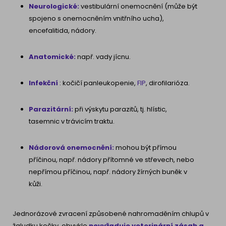
Neurologické:
vestibulární onemocnění (může být
spojeno s onemocněním vnitřního ucha),
encefalitida, nádory.
Anatomické:
např. vady jícnu.
Infekční
: kočičí panleukopenie,
FIP
, dirofilarióza.
Parazitární:
při výskytu parazitů, tj. hlístic,
tasemnic v trávicím traktu.
Nádorová onemocnění
:
mohou být přímou
příčinou, např. nádory přítomné ve střevech, nebo
nepřímou příčinou, např. nádory žírných buněk v
kůži.
Jednorázové zvracení způsobené nahromaděním chlupů v
žaludku kočky, obvykle
nevyžaduje veterinární zásah a