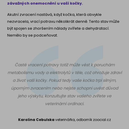
závažných onemocnění u vaší kočky.
Akutní zvracení nastává, když kočka, která obvykle
nezvracela, vrací potravu několikrát denně. Tento stav může
být spojen se zhoršením nálady zvířete a dehydratací.
Nemělo by se podceňovat.
Časté vracení potravy totiž může vést k poruchám
metabolismu vody a elektrolytů v těle, což ohrožuje zdraví
a život vaší kočky. Pokud tedy vaše kočka trpí silným,
úporným zvracením nebo nejste schopni uvést důvod
jeho výskytu, konzultujte stav vašeho zvířete ve
veterinární ordinaci.
Karolina Cebulska
veterinářka, odborník zoocial.cz