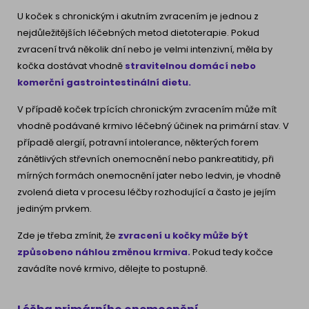
U koček s chronickým i akutním zvracením je jednou z
nejdůležitějších léčebných metod dietoterapie. Pokud
zvracení trvá několik dní nebo je velmi intenzivní, měla by
kočka dostávat vhodně
stravitelnou domácí nebo
komerční gastrointestinální dietu.
V případě koček trpících chronickým zvracením může mít
vhodně podávané krmivo léčebný účinek na primární stav. V
případě alergií, potravní intolerance, některých forem
zánětlivých střevních onemocnění nebo pankreatitidy, při
mírných formách onemocnění jater nebo ledvin, je vhodně
zvolená dieta v procesu léčby rozhodující a často je jejím
jediným prvkem.
Zde je třeba zmínit, že
zvracení u kočky může být
způsobeno náhlou změnou krmiva.
Pokud tedy kočce
zavádíte nové krmivo, dělejte to postupně.