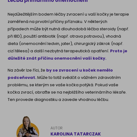
Léčba primárního onemocnění
Nejdůležitějším bodem léčby zvracení u vaší kočky je terapie
zaměřená na prvotní příčiny příznaku. V některých
případech může být nutná dlouhodobá léčba steroidy (např.
při IBD), použití antibiotik (např. otrava potravou), vhodná
dieta (onemocnění ledvin, jater), chirurgický zákrok (např.
cizí tělesa) a další nezbytná terapeutická opatření.
Proto je
důležité znát příčinu onemocnění vaší kočky.
Na závěr lze říci, že
by se zvracení u koček nemělo
podceňovat.
Může to totiž svědčit o vážném zdravotním
problému, se kterým se vaše kočka potýká. Pokud vaše
kočka zvrací, obraťte se na nejbližšího veterinárního lékaře.
Ten provede diagnostiku a zavede vhodnou léčbu.
AUTOR
KAROLINA TATARCZAK