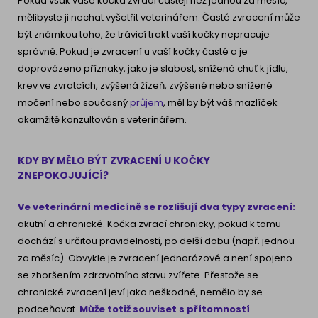
Pokud však vaše kočka zvrací častěji než jednou za měsíc,
mělibyste ji nechat vyšetřit veterinářem. Časté zvracení může
být známkou toho, že trávicí trakt vaší kočky nepracuje
správně. Pokud je zvracení u vaší kočky časté a je
doprovázeno příznaky, jako je slabost, snížená chuť k jídlu,
krev ve zvratcích, zvýšená žízeň, zvýšené nebo snížené
močení nebo současný
průjem
, měl by být váš mazlíček
okamžitě konzultován s veterinářem.
KDY BY MĚLO BÝT ZVRACENÍ U KOČKY
ZNEPOKOJUJÍCÍ?
Ve veterinární medicíně se rozlišují dva typy zvracení:
akutní a chronické. Kočka zvrací chronicky, pokud k tomu
dochází s určitou pravidelností, po delší dobu (např. jednou
za měsíc). Obvykle je zvracení jednorázové a není spojeno
se zhoršením zdravotního stavu zvířete. Přestože se
chronické zvracení jeví jako neškodné, nemělo by se
podceňovat.
Může totiž souviset s přítomností