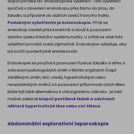
doporučit také tzv. endoskopické vyšetření. Toto vyšetření
spočívá v zavedení endoskopu přes tlamu do jícnu, do
žaludku a případně do dalších úseků trávicího traktu.
Podobným vyšetřením je kolonoskopie.
Při té se
endoskop zavádí přes konečník a slouží k posouzení
dolního úseku trávicího systému kočky. U zvířat se však toto
vyšetření provádí zcela výjimečně. Endoskopie vyžaduje, aby
byl kočičí pacient plně anestezován.
Endoskopie se používá k posouzení funkce žaludku a střev, k
zobrazení patologických změn v těchto orgánech (např.
zánětlivých změn, lézí, vředů, hypertrofických nebo
neoplastických změn) a k posouzení přítomnosti cizích těles.
Může být také alternativou k chirurgickému zákroku. Je totiž
možné odebrat
biopsii postižené tkáně a odstranit
některé hypertrofické léze nebo cizí tělesa.
Abdominální explorativní laparoskopie