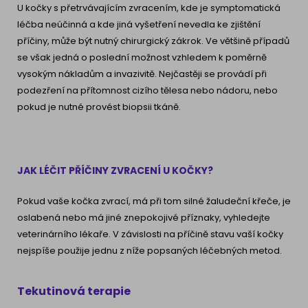
U kočky s přetrvávajícím zvracením, kde je symptomatická
léčba neúčinná a kde jiná vyšetření nevedla ke zjištění
příčiny, může být nutný chirurgický zákrok. Ve většině případů
se však jedná o poslední možnost vzhledem k poměrně
vysokým nákladům a invazivitě. Nejčastěji se provádí při
podezření na přítomnost cizího tělesa nebo nádoru, nebo
pokud je nutné provést biopsii tkáně.
JAK LÉČIT PŘÍČINY ZVRACENÍ U KOČKY?
Pokud vaše kočka zvrací, má při tom silné žaludeční křeče, je
oslabená nebo má jiné znepokojivé příznaky, vyhledejte
veterinárního lékaře. V závislosti na příčině stavu vaší kočky
nejspíše použije jednu z níže popsaných léčebných metod.
Tekutinová terapie