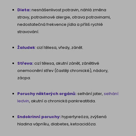
Dieta:
nesnášenlivost potravin, náhlá změna
stravy, potravinové alergie, otrava potravinami,
nedostatečná frekvence jídla a příliš rychlé
stravování.
Žaludek
: cizí tělesa, vředy, zánět.
Střeva:
cizí tělesa, akutní zánět, zánětlivé
onemocnění střev (častěji chronické), nádory,
zácpa.
Poruchy některých orgánů:
selhání jater,
selhání
ledvin
, akutní a chronická pankreatitida.
Endokrinní poruchy:
hypertyreóza, zvýšená
hladina vápníku, diabetes, ketoacidóza.