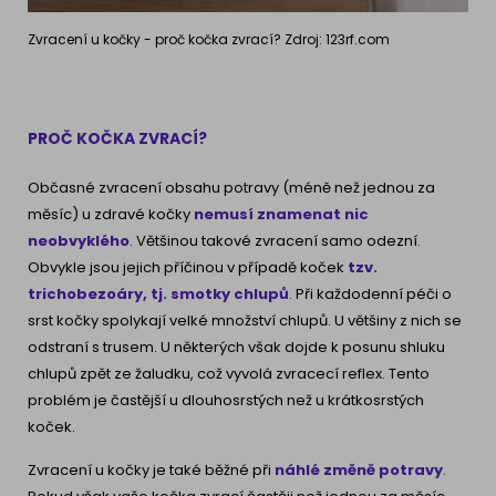
Zvracení u kočky - proč kočka zvrací? Zdroj: 123rf.com
PROČ KOČKA ZVRACÍ?
Občasné zvracení obsahu potravy (méně než jednou za
měsíc) u zdravé kočky
nemusí znamenat nic
neobvyklého
. Většinou takové zvracení samo odezní.
Obvykle jsou jejich příčinou v případě koček
tzv.
trichobezoáry, tj. smotky chlupů
. Při každodenní péči o
srst kočky spolykají velké množství chlupů. U většiny z nich se
odstraní s trusem. U některých však dojde k posunu shluku
chlupů zpět ze žaludku, což vyvolá zvracecí reflex. Tento
problém je častější u dlouhosrstých než u krátkosrstých
koček.
Zvracení u kočky je také běžné při
náhlé změně potravy
.