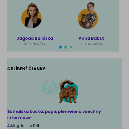
Jagoda Bulińska
Anna Babst
VETERINÁŘKA
VETERINÁŘKA
OBLÍBENÉ ČLÁNKY
Somálská kočka: popis plemene a všechny
informace
A:
Magdalena Dzik