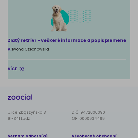
Zlatý retrívr - veškeré informace a popis plemene
A:
Iwona Czechowska
VÍCE
Ulice Zbąszyńska 3
DIČ: 9472006090
91-341 Lodž
OR: 0000934469
Seznam odborníků
Všeobecné obchodní