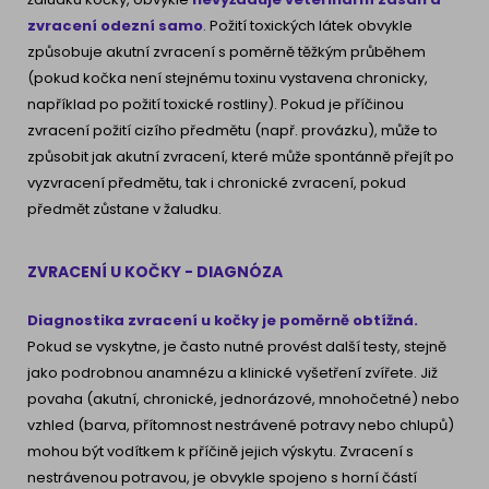
zvracení odezní samo
. Požití toxických látek obvykle
způsobuje akutní zvracení s poměrně těžkým průběhem
(pokud kočka není stejnému toxinu vystavena chronicky,
například po požití toxické rostliny). Pokud je příčinou
zvracení požití cizího předmětu (např. provázku), může to
způsobit jak akutní zvracení, které může spontánně přejít po
vyzvracení předmětu, tak i chronické zvracení, pokud
předmět zůstane v žaludku.
ZVRACENÍ U KOČKY - DIAGNÓZA
Diagnostika zvracení u kočky je poměrně obtížná.
Pokud se vyskytne, je často nutné provést další testy, stejně
jako podrobnou anamnézu a klinické vyšetření zvířete. Již
povaha (akutní, chronické, jednorázové, mnohočetné) nebo
vzhled (barva, přítomnost nestrávené potravy nebo chlupů)
mohou být vodítkem k příčině jejich výskytu. Zvracení s
nestrávenou potravou, je obvykle spojeno s horní částí