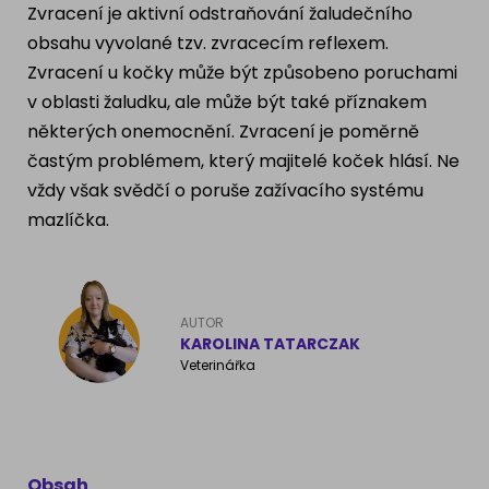
Zvracení je aktivní odstraňování žaludečního
Ragdoll
PLEMENA PSŮ
obsahu vyvolané tzv. zvracecím reflexem.
Zvracení u kočky může být způsobeno poruchami
Britská krátkosrstá kočka
Francouzský buldog
v oblasti žaludku, ale může být také příznakem
Bengálská kočka
některých onemocnění. Zvracení je poměrně
Dalmatín
častým problémem, který majitelé koček hlásí. Ne
Kanadský Sphynx
vždy však svědčí o poruše zažívacího systému
Zlatý retrívr
mazlíčka.
Německý ovčák
Atlas psů
AUTOR
KAROLINA TATARCZAK
Veterinářka
Obsah