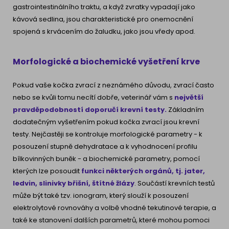
gastrointestinálního traktu, a když zvratky vypadají jako
kávová sedlina, jsou charakteristické pro onemocnění
spojená s krvácením do žaludku, jako jsou vředy apod.
Morfologické a biochemické vyšetření krve
Pokud vaše kočka zvrací z neznámého důvodu, zvrací často
nebo se kvůli tomu necítí dobře, veterinář vám s
největší
pravděpodobností doporučí krevní testy.
Základním
dodatečným vyšetřením pokud kočka zvrací jsou krevní
testy. Nejčastěji se kontroluje morfologické parametry - k
posouzení stupně dehydratace a k vyhodnocení profilu
bílkovinných buněk - a biochemické parametry, pomocí
kterých lze posoudit
funkci některých orgánů, tj. jater,
ledvin, slinivky břišní, štítné žlázy
. Součástí krevních testů
může být také tzv. ionogram, který slouží k posouzení
elektrolytové rovnováhy a volbě vhodné tekutinové terapie, a
také ke stanovení dalších parametrů, které mohou pomoci