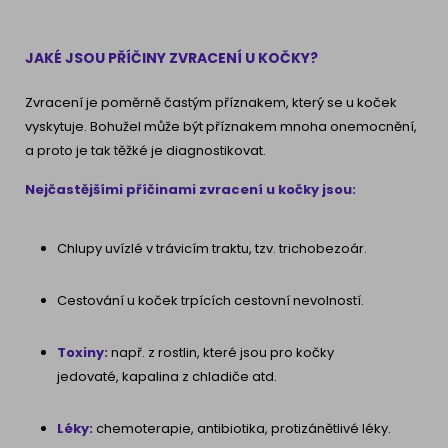
JAKÉ JSOU PŘÍČINY ZVRACENÍ U KOČKY?
Zvracení je poměrně častým příznakem, který se u koček
vyskytuje. Bohužel může být příznakem mnoha onemocnění,
a proto je tak těžké je diagnostikovat.
Nejčastějšími příčinami zvracení u kočky jsou:
Chlupy uvízlé v trávicím traktu, tzv. trichobezoár.
Cestování u koček trpících cestovní nevolností.
Toxiny:
např. z rostlin, které jsou pro kočky
jedovaté, kapalina z chladiče atd.
Léky:
chemoterapie, antibiotika, protizánětlivé léky.