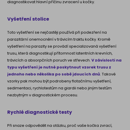
diagnostikovat hlavní příčinu zvracení u kočky.
Vyšetření stolice
Toto vyšetření se nejčastěji používá při podezření na
parazitární onemocnění v trávicím traktu kočky. Kromě
vyšetření na parazity se provádí specializovaná vyšetření
trusu, která diagnostikují přítomnost latentních krevních,
trávicích a absorpčních poruch ve střevech.
V závislosti na
typu vyšetření je nutné poskytnout vzorek trusu z
jednoho nebo několika po sobě jdoucích dnů
. Takové
vzorky pak mohou být podrobeny flotačnímu vyšetření,
sedimentaci, rychlotestům na giardii nebo jiným testům
nezbytným v diagnostickém procesu.
Rychlé diagnostické testy
Při snaze odpovědět na otázku, proč vaše kočka zvrací,