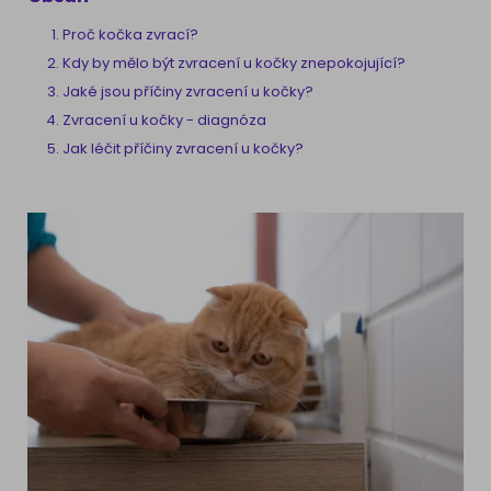
Proč kočka zvrací?
Kdy by mělo být zvracení u kočky znepokojující?
Jaké jsou příčiny zvracení u kočky?
Zvracení u kočky - diagnóza
Jak léčit příčiny zvracení u kočky?