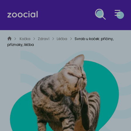
PES
Kočka
Zdraví
Léčba
Svrab u koček: příčiny,
příznaky, léčba
KOČKA
ZDRAVÍ PSŮ
OSTATNÍ DRUHY
Léčba
ZDRAVÍ KOČEK
ESG
Prevence
Léčba
MALÁ ZVÍŘATA
Prevence
ČLÁNKY O ESG A UDRŽITELNÉM ROZVOJI
VÝŽIVA PSŮ
PTÁCI
Krmiva
VÝŽIVA KOČEK
PLAZI A OBOJŽIVELNÍCI
Výživové poradenství
Krmiva