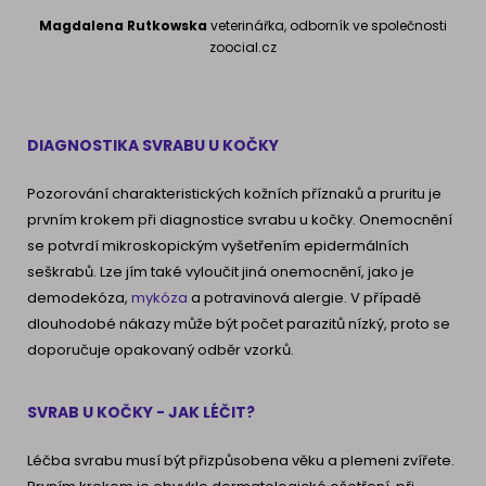
Magdalena Rutkowska
veterinářka, odborník ve společnosti
zoocial.cz
DIAGNOSTIKA SVRABU U KOČKY
Pozorování charakteristických kožních příznaků a pruritu je
prvním krokem při diagnostice svrabu u kočky. Onemocnění
se potvrdí mikroskopickým vyšetřením epidermálních
seškrabů. Lze jím také vyloučit jiná onemocnění, jako je
demodekóza,
mykóza
a potravinová alergie. V případě
dlouhodobé nákazy může být počet parazitů nízký, proto se
doporučuje opakovaný odběr vzorků.
SVRAB U KOČKY - JAK LÉČIT?
Léčba svrabu musí být přizpůsobena věku a plemeni zvířete.