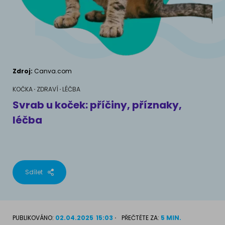
AKVARIJNÍ RYBY
Pamlsky a doplňky stravy
Výživové poradenství
Pamlsky a doplňky stravy
KONĚ
VÝCHOVA PSA
Chování
MÁM KOČKU
Zdroj:
Canva.com
Školení
Jak rozumět kočce
KOČKA
ZDRAVÍ
LÉČBA
Svrab u koček: příčiny, příznaky,
Život s kočkou
léčba
MÁM PSA
Kotě doma
Jak pochopit psa
Školení
Život se psem
Sdílet
Příslušenství pro kočky
Štěně v domě
Příslušenství pro psy
PLEMENA KOČEK
PUBLIKOVÁNO:
02.04.2025
15:03
PŘEČTĚTE ZA:
5 MIN.