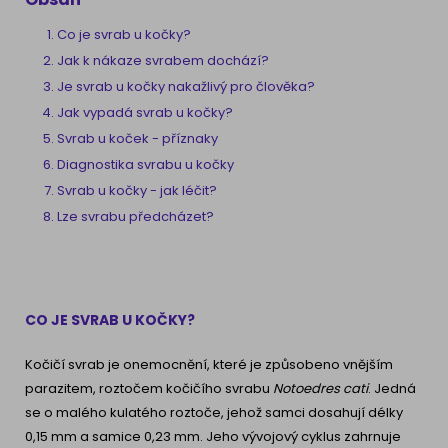
Co je svrab u kočky?
Jak k nákaze svrabem dochází?
Je svrab u kočky nakažlivý pro člověka?
Jak vypadá svrab u kočky?
Svrab u koček - příznaky
Diagnostika svrabu u kočky
Svrab u kočky - jak léčit?
Lze svrabu předcházet?
CO JE SVRAB U KOČKY?
Kočičí svrab je onemocnění, které je způsobeno vnějším
parazitem, roztočem kočičího svrabu
Notoedres cati
. Jedná
se o malého kulatého roztoče, jehož samci dosahují délky
0,15 mm a samice 0,23 mm. Jeho vývojový cyklus zahrnuje