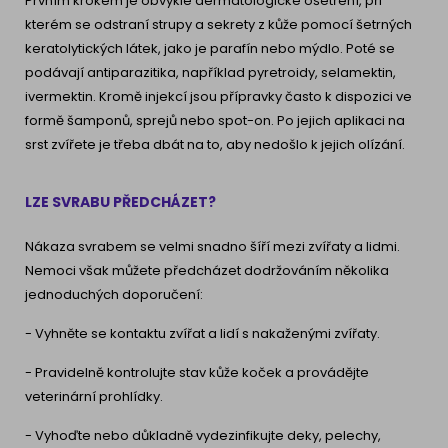
Prvním krokem je obvykle dermatologické ošetření, při
kterém se odstraní strupy a sekrety z kůže pomocí šetrných
keratolytických látek, jako je parafín nebo mýdlo. Poté se
podávají antiparazitika, například pyretroidy, selamektin,
ivermektin. Kromě injekcí jsou přípravky často k dispozici ve
formě šamponů, sprejů nebo spot-on. Po jejich aplikaci na
srst zvířete je třeba dbát na to, aby nedošlo k jejich olízání.
LZE SVRABU PŘEDCHÁZET?
Nákaza svrabem se velmi snadno šíří mezi zvířaty a lidmi.
Nemoci však můžete předcházet dodržováním několika
jednoduchých doporučení:
- Vyhněte se kontaktu zvířat a lidí s nakaženými zvířaty.
- Pravidelně kontrolujte stav kůže koček a provádějte
veterinární prohlídky.
- Vyhoďte nebo důkladně vydezinfikujte deky, pelechy,