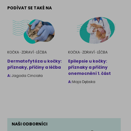
PODÍVAT SE TAKÉ NA
KOČKA
ZDRAVÍ
LÉČBA
KOČKA
ZDRAVÍ
LÉČBA
Dermatofytóza u kočky:
Epilepsie u kočky:
příznaky, příčiny a léčba
příznaky a příčiny
onemocnění 1. část
A:
Jagoda Cinciała
A:
Maja Dębska
NAŠI ODBORNÍCI