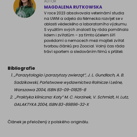
AUTOR
MAGDALENA RUTKOWSKA
V roce 2023 absolvovala veterinární studia
na UWM a odjela do Německa rozvíjet se v
oblasti vědeckého a laboratorního výzkumu.
S využitím svých znalostí by ráda pomáhala
lidem i zvířatům – za tímto účelem šíří
povědomí o nemocech mezi majiteli zvířat
tvorbou článků pro Zoocial. Volný čas ráda
tráví sportem a sledováním filmů s přáteli.
Bibliografie
„Parazytologia i parazytozy zwierząt”, J. L. Gundłach, A. B.
Sadzikowski, Państwowe wydawnictwo Rolnicze i Leśne,
Warszawa 2004, ISBN 83-09-01825-8
„Praktyka kliniczna: Koty” M. C. Horzinek, V. Schmidt, H. Lutz,
GALAKTYKA 2004, ISBN 83-89896-32-X
Článek je přeložený z polského originálu.