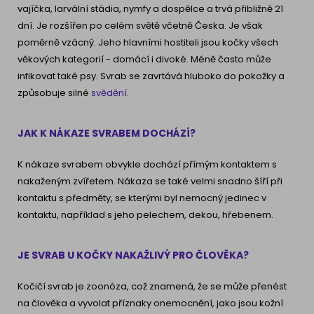
vajíčka, larvální stádia, nymfy a dospělce a trvá přibližně 21
dní. Je rozšířen po celém světě včetně Česka. Je však
poměrně vzácný. Jeho hlavními hostiteli jsou kočky všech
věkových kategorií - domácí i divoké. Méně často může
infikovat také psy. Svrab se zavrtává hluboko do pokožky a
způsobuje silné
svědění
.
JAK K NÁKAZE SVRABEM DOCHÁZÍ?
K nákaze svrabem obvykle dochází přímým kontaktem s
nakaženým zvířetem. Nákaza se také velmi snadno šíří při
kontaktu s předměty, se kterými byl nemocný jedinec v
kontaktu, například s jeho pelechem, dekou, hřebenem.
JE SVRAB U KOČKY NAKAŽLIVÝ PRO ČLOVĚKA?
Kočičí svrab je zoonóza, což znamená, že se může přenést
na člověka a vyvolat příznaky onemocnění, jako jsou kožní