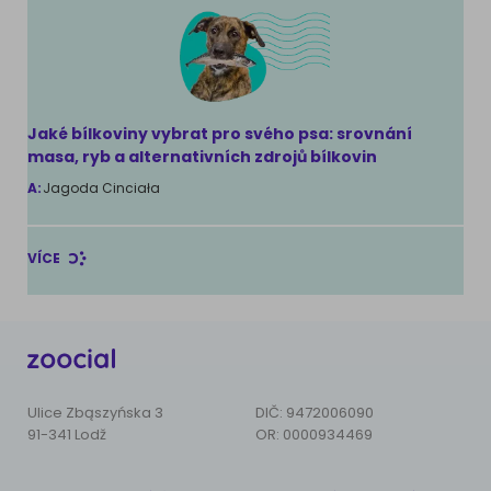
Jaké bílkoviny vybrat pro svého psa: srovnání
masa, ryb a alternativních zdrojů bílkovin
A:
Jagoda Cinciała
VÍCE
Ulice Zbąszyńska 3
DIČ: 9472006090
91-341 Lodž
OR: 0000934469