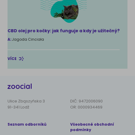
CBD olej pro kočky: jak funguje a kdy je užitečný?
A:
Jagoda Cinciała
VÍCE
Ulice Zbąszyńska 3
DIČ: 9472006090
91-341 Lodž
OR: 0000934469
Seznam odborníků
Všeobecné obchodní
podmínky