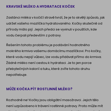
KRAVSKÉ MLÉKO A HYDRATACE KOČEK
Zastánci mléka v kočičí stravě tvrdí, že je to skvělý způsob, jak
udržet vašeho mazlíčka hydratovaného. Kočky skutečně od
přírody málo pijí. Jejich předci se vyvinuli v pouštích, kde
vodu čerpali především z potravy.
Řešením tohoto problému je podávání hodnotného
mokrého krmiva vašemu domácímu mazlíčkovi. Pro kočky,
které vodu nepijí vůbec, lze vodu přidávat přímo do krmiva.
Žádné mléko není cestou k hydrataci. Je to jen porce
přebytečných kalorií a tuku, které zvíře tohoto druhu
nepotřebuje.
MŮŽE KOČKA PÍT ROSTLINNÉ MLÉKO?
Rozhodně ne! Kočky jsou obligátní masožravci. Jejich tělo
není uzpůsobeno k trávení rostlinné potravy. Proto může mít