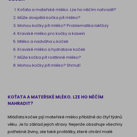
Koťata a mateřské mléko. Lze ho něčím nahradit?
Může dospělá kočka pít mléko?
Mohou kočky pít mléko? Problematika laktózy
Kravské mléko pro kočky a kasein
Mléko a nadváha u koček
Kravské mléko a hydratace koček
Může kočka pít rostlinné mléko?
Mohou kočky pít mléko? Shrnutí
KOŤATA A MATEŘSKÉ MLÉKO. LZE HO NĚČÍM
NAHRADIT?
Mláďata koček pijí mateřské mléko přibližně do čtyř týdnů
věku. Je to základ jejich stravy. Nejenže obsahuje všechny
potřebné živiny, ale také protilátky, které chrání malé