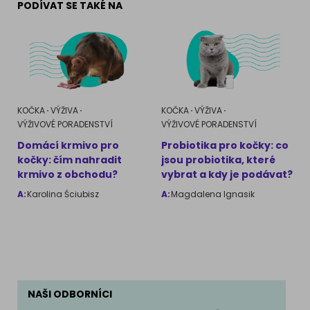
PODÍVAT SE TAKÉ NA
KOČKA
VÝŽIVA
KOČKA
VÝŽIVA
VÝŽIVOVÉ PORADENSTVÍ
VÝŽIVOVÉ PORADENSTVÍ
Domácí krmivo pro
Probiotika pro kočky: co
kočky: čím nahradit
jsou probiotika, které
krmivo z obchodu?
vybrat a kdy je podávat?
A:
Karolina Ściubisz
A:
Magdalena Ignasik
NAŠI ODBORNÍCI