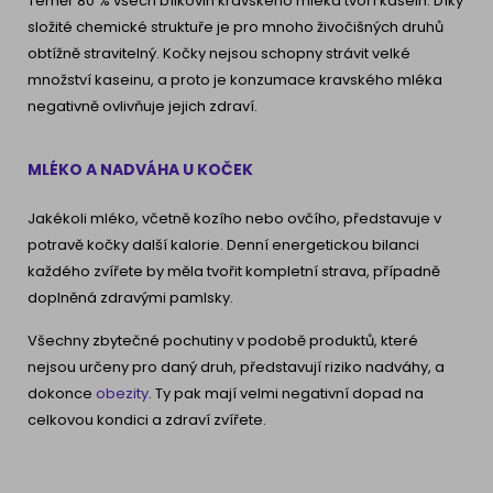
Téměř 80 % všech bílkovin kravského mléka tvoří kasein. Díky
složité chemické struktuře je pro mnoho živočišných druhů
obtížně stravitelný. Kočky nejsou schopny strávit velké
množství kaseinu, a proto je konzumace kravského mléka
negativně ovlivňuje jejich zdraví.
MLÉKO A NADVÁHA U KOČEK
Jakékoli mléko, včetně kozího nebo ovčího, představuje v
potravě kočky další kalorie. Denní energetickou bilanci
každého zvířete by měla tvořit kompletní strava, případně
doplněná zdravými pamlsky.
Všechny zbytečné pochutiny v podobě produktů, které
nejsou určeny pro daný druh, představují riziko nadváhy, a
dokonce
obezity
. Ty pak mají velmi negativní dopad na
celkovou kondici a zdraví zvířete.