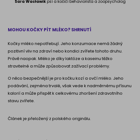
Sara Wacławik
psí a kočičí behaviorista a zoopsycholog
MOHOU KOČKY PÍT MLÉKO? SHRNUTÍ
Kočky mléko nepotřebují. Jeho konzumace nemá žádný
pozitivní vliv na zdraví nebo kondici zvířete tohoto druhu.
Právě naopak. Mléko je díky laktóze a kaseinu těžko
stravitelné a může způsobovat zažívací problémy.
O něco bezpečnější je pro kočku kozí a ovčí mléko. Jeho
podávání, zejména trvalé, však vede k nadměrnému přísunu
kalorií a může přispět k celkovému zhoršení zdravotního
stavu zvířete.
Článek je přeložený z polského originálu.