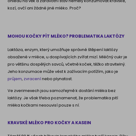
ohledu na věk a zdravotní stav neměly konzumovat kravské,
kozí, ovčí ani žádné jiné mléko. Proč?
MOHOU KOČKY PÍT MLÉKO? PROBLEMATIKA LAKTÓZY
Laktáza, enzym, který umožňuje správné štěpení laktózy
obsažené v mléce, u dospívajících zvířat mizí. Mléčný cukr je
pro většinu dospělých savců, včetně koček, těžko stravitelný.
Jeho konzumace může vést k zažívacím potížím, jako je
průjem
,
zvracení
nebo plynatost.
Ve zverimexech jsou samozřejmě k dostání mléka bez
laktózy. Je však třeba poznamenat, že problematika pití
mléka kočkami nesouvisí pouze s ní.
KRAVSKÉ MLÉKO PRO KOČKY A KASEIN