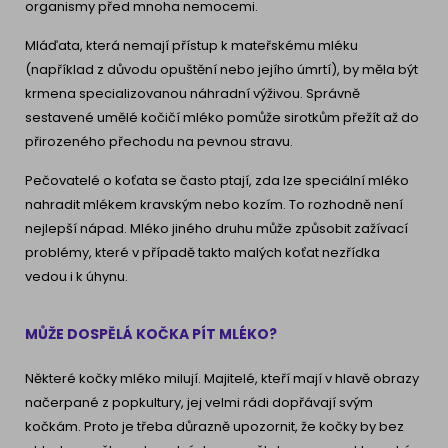
organismy před mnoha nemocemi.
Mláďata, která nemají přístup k mateřskému mléku
(například z důvodu opuštění nebo jejího úmrtí), by měla být
krmena specializovanou náhradní výživou. Správně
sestavené umělé kočičí mléko pomůže sirotkům přežít až do
přirozeného přechodu na pevnou stravu.
Pečovatelé o koťata se často ptají, zda lze speciální mléko
nahradit mlékem kravským nebo kozím. To rozhodně není
nejlepší nápad. Mléko jiného druhu může způsobit zažívací
problémy, které v případě takto malých koťat nezřídka
vedou i k úhynu.
MŮŽE DOSPĚLÁ KOČKA PÍT MLÉKO?
Některé kočky mléko milují. Majitelé, kteří mají v hlavě obrazy
načerpané z popkultury, jej velmi rádi dopřávají svým
kočkám. Proto je třeba důrazně upozornit, že kočky by bez