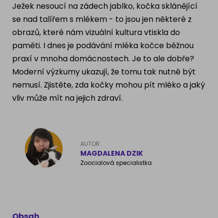
Ježek nesoucí na zádech jablko, kočka sklánějící
Ragdoll
PLEMENA PSŮ
se nad talířem s mlékem - to jsou jen některé z
obrazů, které nám vizuální kultura vtiskla do
Britská krátkosrstá kočka
Francouzský buldog
paměti. I dnes je podávání mléka kočce běžnou
Bengálská kočka
praxí v mnoha domácnostech. Je to ale dobře?
Dalmatín
Moderní výzkumy ukazují, že tomu tak nutně být
Kanadský Sphynx
nemusí. Zjistěte, zda kočky mohou pít mléko a jaký
Zlatý retrívr
vliv může mít na jejich zdraví.
Německý ovčák
Atlas psů
AUTOR
MAGDALENA DZIK
Zoocialová specialistka
Obsah