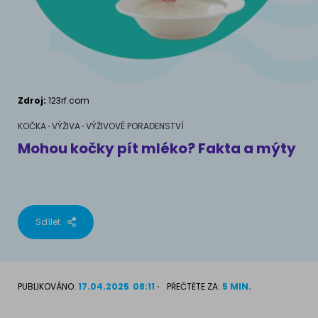
AKVARIJNÍ RYBY
Pamlsky a doplňky stravy
Výživové poradenství
Pamlsky a doplňky stravy
KONĚ
VÝCHOVA PSA
Chování
MÁM KOČKU
Zdroj:
123rf.com
Školení
Jak rozumět kočce
KOČKA
VÝŽIVA
VÝŽIVOVÉ PORADENSTVÍ
Mohou kočky pít mléko? Fakta a mýty
Život s kočkou
MÁM PSA
Kotě doma
Jak pochopit psa
Školení
Sdílet
Život se psem
Příslušenství pro kočky
Štěně v domě
PUBLIKOVÁNO:
17.04.2025
08:11
PŘEČTĚTE ZA:
5 MIN.
Příslušenství pro psy
PLEMENA KOČEK