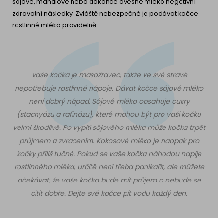
sójové, mandlové nebo dokonce ovesné mléko negativní
zdravotní následky. Zvláště nebezpečné je podávat kočce
rostlinné mléko pravidelně.
Vaše kočka je masožravec, takže ve své stravě
nepotřebuje rostlinné nápoje. Dávat kočce sójové mléko
není dobrý nápad. Sójové mléko obsahuje cukry
(stachyózu a rafinózu), které mohou být pro vaši kočku
velmi škodlivé. Po vypití sójového mléka může kočka trpět
průjmem a zvracením. Kokosové mléko je naopak pro
kočky příliš tučné. Pokud se vaše kočka náhodou napije
rostlinného mléka, určitě není třeba panikařit, ale můžete
očekávat, že vaše kočka bude mít průjem a nebude se
cítit dobře. Dejte své kočce pít vodu každý den.