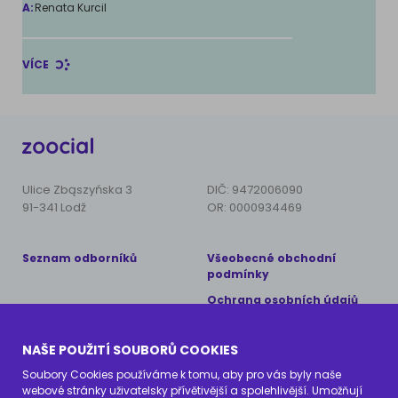
A:
Renata Kurcil
VÍCE
Ulice Zbąszyńska 3
DIČ: 9472006090
91-341 Lodž
OR: 0000934469
Seznam odborníků
Všeobecné obchodní
podmínky
Ochrana osobních údajů
Copyright © 2024 AnimalCare
NAŠE POUŽITÍ SOUBORŮ COOKIES
Všechna práva vyhrazena
Soubory Cookies používáme k tomu, aby pro vás byly naše
webové stránky uživatelsky přívětivější a spolehlivější. Umožňují