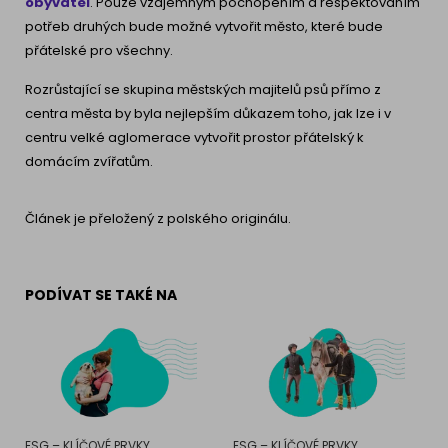
obyvatel
. Pouze vzájemným pochopením a respektováním
potřeb druhých bude možné vytvořit město, které bude
přátelské pro všechny.
Rozrůstající se skupina městských majitelů psů přímo z
centra města by byla nejlepším důkazem toho, jak lze i v
centru velké aglomerace vytvořit prostor přátelský k
domácím zvířatům.
Článek je přeložený z polského originálu.
PODÍVAT SE TAKÉ NA
ESG – KLÍČOVÉ PRVKY
ESG – KLÍČOVÉ PRVKY