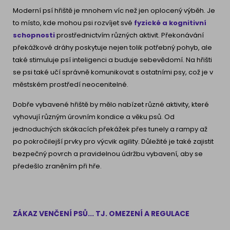
Moderní psí hřiště je mnohem víc než jen oplocený výběh. Je
to místo, kde mohou psi rozvíjet své
fyzické a kognitivní
schopnosti
prostřednictvím různých aktivit. Překonávání
překážkové dráhy poskytuje nejen tolik potřebný pohyb, ale
také stimuluje psí inteligenci a buduje sebevědomí. Na hřišti
se psi také učí správně komunikovat s ostatními psy, což je v
městském prostředí neocenitelné.
Dobře vybavené hřiště by mělo nabízet různé aktivity, které
vyhovují různým úrovním kondice a věku psů. Od
jednoduchých skákacích překážek přes tunely a rampy až
po pokročilejší prvky pro výcvik agility. Důležité je také zajistit
bezpečný povrch a pravidelnou údržbu vybavení, aby se
předešlo zraněním při hře.
ZÁKAZ VENČENÍ PSŮ... TJ. OMEZENÍ A REGULACE