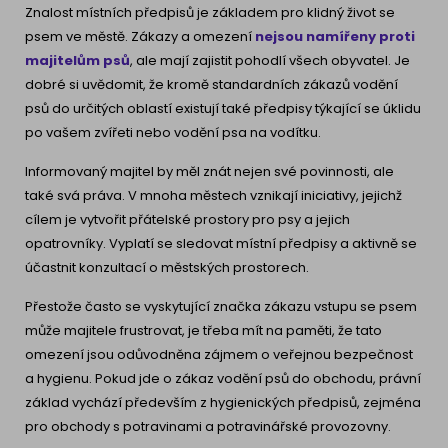
Znalost místních předpisů je základem pro klidný život se
psem ve městě. Zákazy a omezení
nejsou namířeny proti
majitelům psů
, ale mají zajistit pohodlí všech obyvatel. Je
dobré si uvědomit, že kromě standardních zákazů vodění
psů do určitých oblastí existují také předpisy týkající se úklidu
po vašem zvířeti nebo vodění psa na vodítku.
Informovaný majitel by měl znát nejen své povinnosti, ale
také svá práva. V mnoha městech vznikají iniciativy, jejichž
cílem je vytvořit přátelské prostory pro psy a jejich
opatrovníky. Vyplatí se sledovat místní předpisy a aktivně se
účastnit konzultací o městských prostorech.
Přestože často se vyskytující značka zákazu vstupu se psem
může majitele frustrovat, je třeba mít na paměti, že tato
omezení jsou odůvodněna zájmem o veřejnou bezpečnost
a hygienu. Pokud jde o zákaz vodění psů do obchodu, právní
základ vychází především z hygienických předpisů, zejména
pro obchody s potravinami a potravinářské provozovny.