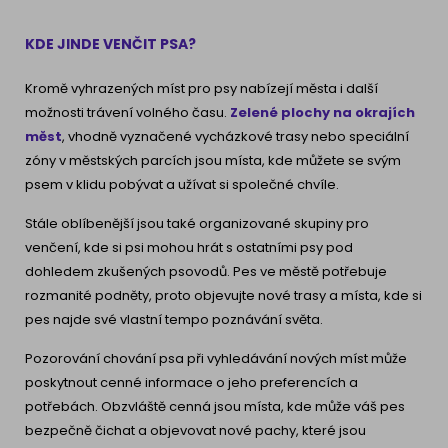
KDE JINDE VENČIT PSA?
Kromě vyhrazených míst pro psy nabízejí města i další
možnosti trávení volného času.
Zelené plochy na okrajích
měst
, vhodně vyznačené vycházkové trasy nebo speciální
zóny v městských parcích jsou místa, kde můžete se svým
psem v klidu pobývat a užívat si společné chvíle.
Stále oblíbenější jsou také organizované skupiny pro
venčení, kde si psi mohou hrát s ostatními psy pod
dohledem zkušených psovodů. Pes ve městě potřebuje
rozmanité podněty, proto objevujte nové trasy a místa, kde si
pes najde své vlastní tempo poznávání světa.
Pozorování chování psa při vyhledávání nových míst může
poskytnout cenné informace o jeho preferencích a
potřebách. Obzvláště cenná jsou místa, kde může váš pes
bezpečně čichat a objevovat nové pachy, které jsou