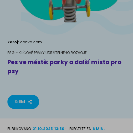
AKVARIJNÍ RYBY
Pamlsky a doplňky stravy
Výživové poradenství
Pamlsky a doplňky stravy
KONĚ
VÝCHOVA PSA
Chování
MÁM KOČKU
Zdroj:
canva.com
Školení
Jak rozumět kočce
ESG – KLÍČOVÉ PRVKY UDRŽITELNÉHO ROZVOJE
Pes ve městě: parky a další místa pro
Život s kočkou
psy
MÁM PSA
Kotě doma
Jak pochopit psa
Školení
Život se psem
Sdílet
Příslušenství pro kočky
Štěně v domě
Příslušenství pro psy
PLEMENA KOČEK
PUBLIKOVÁNO:
21.10.2025
13:50
PŘEČTĚTE ZA:
6 MIN.