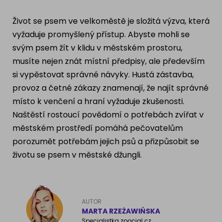
Ragdoll
PLEMENA PSŮ
Život se psem ve velkoměstě je složitá výzva, která
Britská krátkosrstá kočka
vyžaduje promyšlený přístup. Abyste mohli se
Francouzský buldog
svým psem žít v klidu v městském prostoru,
Bengálská kočka
musíte nejen znát místní předpisy, ale především
Dalmatín
si vypěstovat správné návyky. Hustá zástavba,
Kanadský Sphynx
Zlatý retrívr
provoz a četné zákazy znamenají, že najít správné
místo k venčení a hraní vyžaduje zkušenosti.
Německý ovčák
Naštěstí rostoucí povědomí o potřebách zvířat v
městském prostředí pomáhá pečovatelům
porozumět potřebám jejich psů a přizpůsobit se
Atlas psů
životu se psem v městské džungli.
AUTOR
MARTA RZEŻAWIŃSKA
Specialistka zoocial.cz