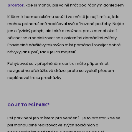
prostor,
kde si mohou psi volně hrát pod řádným dohledem.
Klíčem k harmonickému soužití ve městě je najít místa, kde
mohou psi nerušeně naplňovat své přirozené potřeby. Nejde
jen o fyzický pohyb, ale také o možnost prozkoumat okolí,
očichat se a socializovat se s ostatními domácími zvířaty.
Pravidelné návštěvy takových míst pomáhají rozvíjet dobré
návyky jak u psů, tak u jejich majitelů.
Pohybovat se v přeplněném centru může připomínat
navigaci na překážkové dráze, proto se vyplatí předem
naplánovat trasu procházky.
CO JE TO PSÍ PARK?
Psí park není jen místem pro venčení - je to prostor, kde se
psi mohou plně realizovat ve svých sociálních a