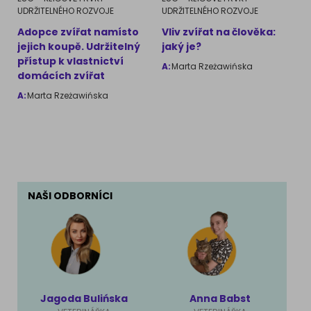
UDRŽITELNÉHO ROZVOJE
UDRŽITELNÉHO ROZVOJE
Adopce zvířat namísto
Vliv zvířat na člověka:
jejich koupě. Udržitelný
jaký je?
přístup k vlastnictví
A:
Marta Rzeżawińska
domácích zvířat
A:
Marta Rzeżawińska
NAŠI ODBORNÍCI
Jagoda Bulińska
Anna Babst