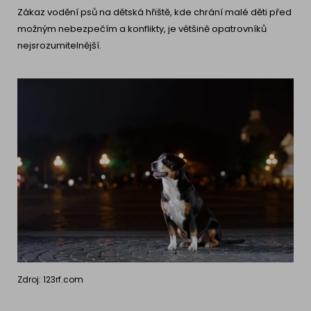
Zákaz vodění psů na dětská hřiště, kde chrání malé děti před
možným nebezpečím a konflikty, je většině opatrovníků
nejsrozumitelnější.
Zdroj: 123rf.com