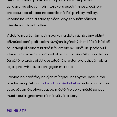
behaviorálních potřebách. V psím parku se psi učí
správnému chování při interakci s ostatními psy, což je v
procesu socializace neocenitelné. Psí park by měl být
vhodně navržen a zabezpečen, aby se v něm všichni
uživatelé cítili pohodlně.
V dobře navrženém psím parku najdete různé zóny aktivit
přizpůsobené potřebám různých čtyřnohých miláčků. Někteří
psi dávají přednost klidné hře v malé skupině, jiní potřebují
intenzivní cvičení a možnost absolvovat překážkovou dráhu.
Důležité je také zajistit dostatečný prostor pro odpočinek, a
to jak pro zvířata, tak pro jejich majitele.
Pravidelné návštěvy nových míst jsou nezbytné, pokud má
plachý pes překonat
strach z městského
ruchu a naučit se
sebevědomě pohybovat po městě. Ve velkoměstě se pes
musí naučit ignorovat různé rušivé faktory.
PSÍ HŘIŠTĚ