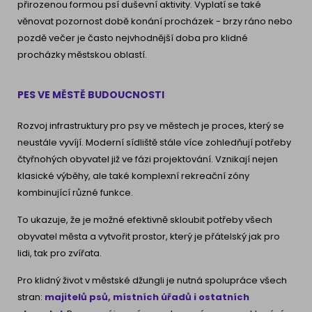
přirozenou formou psí duševní aktivity. Vyplatí se také
věnovat pozornost době konání procházek - brzy ráno nebo
pozdě večer je často nejvhodnější doba pro klidné
procházky městskou oblastí.
PES VE MĚSTĚ BUDOUCNOSTI
Rozvoj infrastruktury pro psy ve městech je proces, který se
neustále vyvíjí. Moderní sídliště stále více zohledňují potřeby
čtyřnohých obyvatel již ve fázi projektování. Vznikají nejen
klasické výběhy, ale také komplexní rekreační zóny
kombinující různé funkce.
To ukazuje, že je možné efektivně skloubit potřeby všech
obyvatel města a vytvořit prostor, který je přátelský jak pro
lidi, tak pro zvířata.
Pro klidný život v městské džungli je nutná spolupráce všech
stran:
majitelů psů, místních úřadů i ostatních