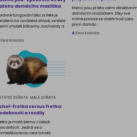
ašeho domácího mazlíčka
Křečci jsou již léta velmi atraktivní
domácím mazlíčkem. Díky své
právné fungování těla zvířete je
mírné povaze se dobře hodí jako
aloženo na vyvážené stravě, ve které
první domác...
esmí chybět bílkoviny, sacharidy a
...
A:
Ewa Kosicka
:
Ewa Kosicka
STATNÍ ZVÍŘATA
MALÁ ZVÍŘATA
choř-fretka versus fretka:
odobnosti a rozdíly
retka je malá šelma z čeledi
asicovitých. Jedná se o
omestikovanou verzi tchoře