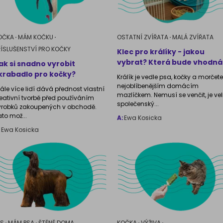
OČKA
MÁM KOČKU
OSTATNÍ ZVÍŘATA
MALÁ ZVÍŘATA
ŘÍSLUŠENSTVÍ PRO KOČKY
Klec pro králíky - jakou
vybrat? Která bude vhodná
ak si snadno vyrobit
krabadlo pro kočky?
Králík je vedle psa, kočky a morčete
nejoblíbenějším domácím
tále více lidí dává přednost vlastní
mazlíčkem. Nemusí se venčit, je ve
reativní tvorbě před používáním
společenský...
ýrobků zakoupených v obchodě.
ato mož...
A:
Ewa Kosicka
:
Ewa Kosicka
ES
MÁM PSA
ŠTĚNĚ DOMA
KOČKA
VÝŽIVA