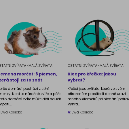
Kanadský S
Příslušenství pro
kočky
STATNÍ ZVÍŘATA
MALÁ ZVÍŘATA
OSTATNÍ ZVÍŘATA
MALÁ ZVÍŘATA
lemena morčat: 8 plemen,
Klec pro křečka: jakou
terá stojí za to znát
vybrat?
orče domácí pochází z Jižní
Křečci jsou zvířata, která ve svém
meriky. Není to náročné zvíře a péče
přirozeném prostředí denně urazí
 toto domácí zvíře může děti naučit
mnoho kilometrů při hledání potra
mpati...
Vyhra...
:
Ewa Kosicka
A:
Ewa Kosicka