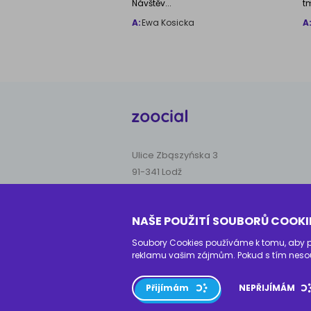
Návštěv...
t
A:
Ewa Kosicka
A
Ulice Zbąszyńska 3
91-341 Lodž
DIČ: 9472006090
NAŠE POUŽITÍ SOUBORŮ COOKI
OR: 0000934469
Soubory Cookies používáme k tomu, aby pro
reklamu vašim zájmům. Pokud s tím nesou
Kontaktujte nás
Přijímám
NEPŘIJÍMÁM