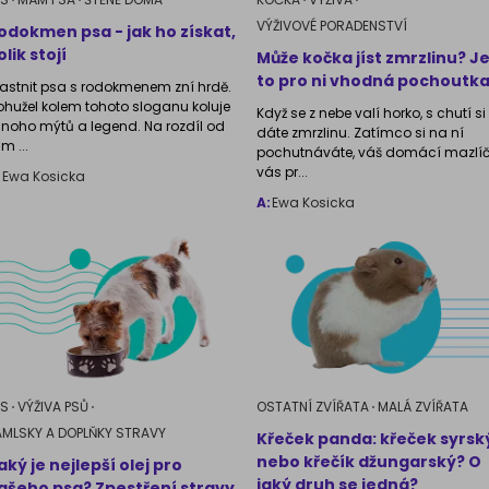
VÝŽIVOVÉ PORADENSTVÍ
odokmen psa - jak ho získat,
olik stojí
Může kočka jíst zmrzlinu? J
to pro ni vhodná pochoutk
lastnit psa s rodokmenem zní hrdě.
ohužel kolem tohoto sloganu koluje
Když se z nebe valí horko, s chutí si
noho mýtů a legend. Na rozdíl od
dáte zmrzlinu. Zatímco si na ní
m ...
pochutnáváte, váš domácí mazlíč
vás pr...
:
Ewa Kosicka
A:
Ewa Kosicka
ES
VÝŽIVA PSŮ
OSTATNÍ ZVÍŘATA
MALÁ ZVÍŘATA
AMLSKY A DOPLŇKY STRAVY
Křeček panda: křeček syrsk
nebo křečík džungarský? O
aký je nejlepší olej pro
jaký druh se jedná?
ašeho psa? Zpestření stravy