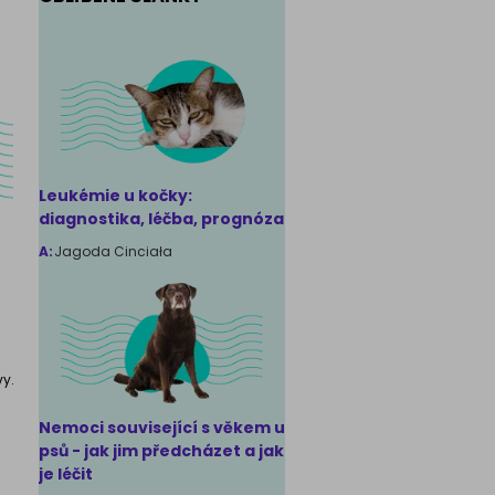
phynx
Leukémie u kočky:
diagnostika, léčba, prognóza
A:
Jagoda Cinciała
vy.
Nemoci související s věkem u
psů - jak jim předcházet a jak
je léčit