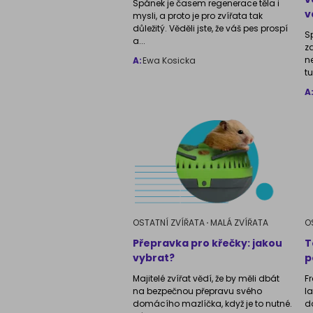
Spánek je časem regenerace těla i
v
mysli, a proto je pro zvířata tak
důležitý. Věděli jste, že váš pes prospí
S
a...
z
n
A:
Ewa Kosicka
tu
A
OSTATNÍ ZVÍŘATA
MALÁ ZVÍŘATA
O
Přepravka pro křečky: jakou
T
vybrat?
p
Majitelé zvířat vědí, že by měli dbát
F
na bezpečnou přepravu svého
l
domácího mazlíčka, když je to nutné.
d