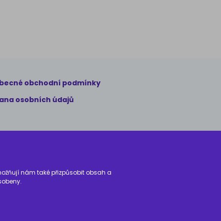
becné obchodní podmínky
ana osobních údajů
Umožňují nám také přizpůsobit obsah a
sobeny.