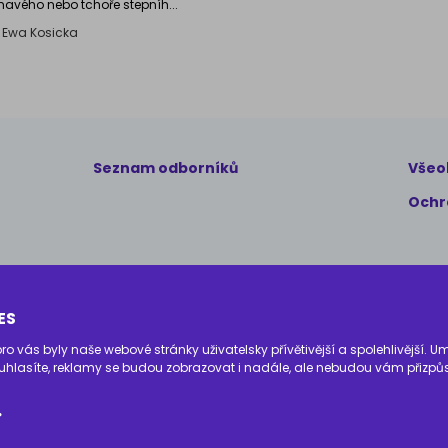
mavého nebo tchoře stepníh...
:
Ewa Kosicka
Seznam odborníků
Všeo
Ochr
Copyright © 2024 AnimalCare
Všechna práva vyhrazena
ES
 vás byly naše webové stránky uživatelsky přívětivější a spolehlivější. 
hlasíte, reklamy se budou zobrazovat i nadále, ale nebudou vám přizpů
info@zoocial.cz