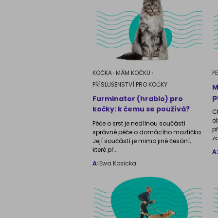
KOČKA
MÁM KOČKU
P
PŘÍSLUŠENSTVÍ PRO KOČKY
M
p
Furminator (hrablo) pro
kočky: k čemu se používá?
C
o
Péče o srst je nedílnou součástí
p
správné péče o domácího mazlíčka.
zd
Její součástí je mimo jiné česání,
které př...
A
A:
Ewa Kosicka