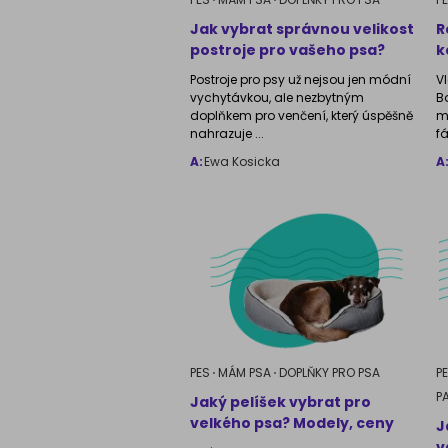
Jak vybrat správnou velikost
R
postroje pro vašeho psa?
k
Postroje pro psy už nejsou jen módní
V
vychytávkou, ale nezbytným
B
doplňkem pro venčení, který úspěšně
m
nahrazuje ...
fá
A:
Ewa Kosicka
A
PES
MÁM PSA
DOPLŇKY PRO PSA
P
P
Jaký pelíšek vybrat pro
velkého psa? Modely, ceny
J
v