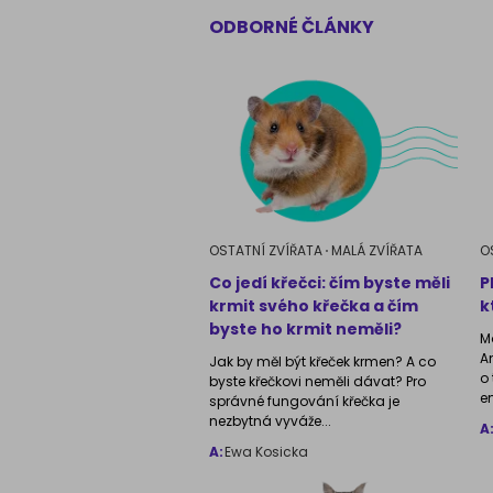
ODBORNÉ ČLÁNKY
Atlas psů
OSTATNÍ ZVÍŘATA
MALÁ ZVÍŘATA
O
Co jedí křečci: čím byste měli
P
krmit svého křečka a čím
k
byste ho krmit neměli?
M
A
Jak by měl být křeček krmen? A co
o
byste křečkovi neměli dávat? Pro
e
správné fungování křečka je
nezbytná vyváže...
A
A:
Ewa Kosicka