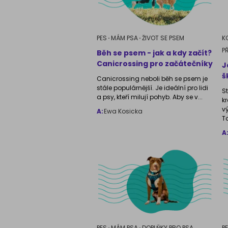
PES
MÁM PSA
ŽIVOT SE PSEM
K
P
Běh se psem - jak a kdy začít?
Canicrossing pro začátečníky
J
š
Canicrossing neboli běh se psem je
stále populárnější. Je ideální pro lidi
S
a psy, kteří milují pohyb. Aby se v...
k
v
A:
Ewa Kosicka
T
A
PES
MÁM PSA
DOPLŇKY PRO PSA
P