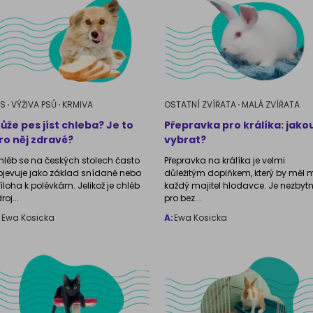
ES
VÝŽIVA PSŮ
KRMIVA
OSTATNÍ ZVÍŘATA
MALÁ ZVÍŘATA
ůže pes jíst chleba? Je to
Přepravka pro králíka: jako
ro něj zdravé?
vybrat?
hléb se na českých stolech často
Přepravka na králíka je velmi
bjevuje jako základ snídaně nebo
důležitým doplňkem, který by měl m
říloha k polévkám. Jelikož je chléb
každý majitel hlodavce. Je nezbyt
roj...
pro bez...
:
Ewa Kosicka
A:
Ewa Kosicka