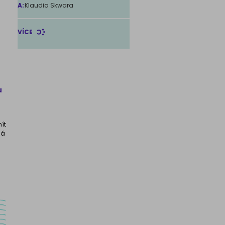
A:
Klaudia Skwara
VÍCE
u
ít
ná