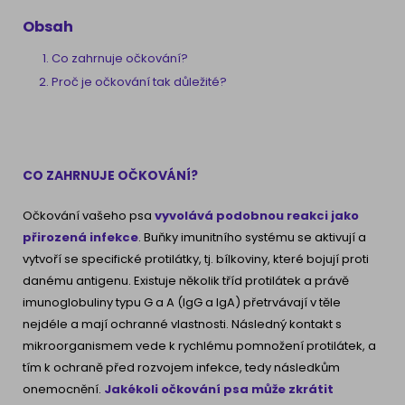
Obsah
Co zahrnuje očkování?
Proč je očkování tak důležité?
CO ZAHRNUJE OČKOVÁNÍ?
Očkování vašeho psa
vyvolává podobnou reakci jako
přirozená infekce
. Buňky imunitního systému se aktivují a
vytvoří se specifické protilátky, tj. bílkoviny, které bojují proti
danému antigenu. Existuje několik tříd protilátek a právě
imunoglobuliny typu G a A (IgG a IgA) přetrvávají v těle
nejdéle a mají ochranné vlastnosti. Následný kontakt s
mikroorganismem vede k rychlému pomnožení protilátek, a
tím k ochraně před rozvojem infekce, tedy následkům
onemocnění.
Jakékoli očkování psa může zkrátit