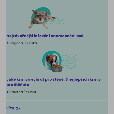
Nejzávažnější infekční onemocnění psů
A:
Jagoda Bulińska
Jaké krmivo vybrat pro štěně: 5 nejlepších krmiv
pro štěňata
A:
Karolina Ściubisz
VÍCE