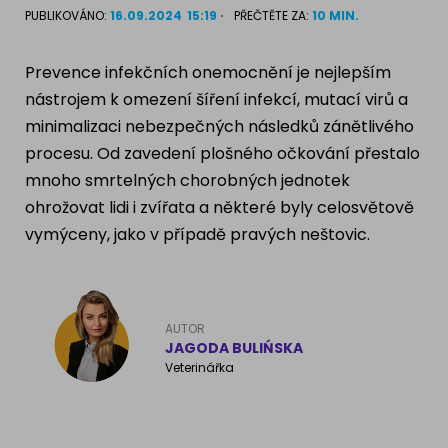
PUBLIKOVÁNO:
16.09.2024
15:19
PŘEČTĚTE ZA:
10 MIN.
Ragdoll
PLEMENA PSŮ
Britská krátkosrstá kočka
Prevence infekčních onemocnění je nejlepším
Francouzský buldog
nástrojem k omezení šíření infekcí, mutací virů a
Bengálská kočka
minimalizaci nebezpečných následků zánětlivého
Dalmatín
procesu. Od zavedení plošného očkování přestalo
Kanadský Sphynx
Zlatý retrívr
mnoho smrtelných chorobných jednotek
ohrožovat lidi i zvířata a některé byly celosvětově
Německý ovčák
vymýceny, jako v případě pravých neštovic.
Atlas psů
AUTOR
JAGODA BULIŃSKA
Veterinářka