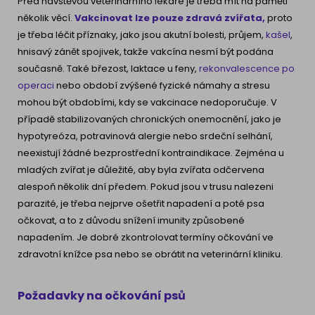
Před návštěvou veterinárního lékaře je třeba mít na paměti
několik věcí.
Vakcinovat lze pouze
zdravá zvířata
,
proto
je třeba léčit příznaky, jako jsou akutní bolesti, průjem,
kašel
,
hnisavý zánět spojivek, takže vakcína nesmí být podána
současně. Také březost, laktace u feny,
rekonvalescence po
operaci
nebo období zvýšené fyzické námahy a stresu
mohou být obdobími, kdy se vakcinace nedoporučuje. V
případě stabilizovaných chronických onemocnění, jako je
hypotyreóza, potravinová alergie nebo srdeční selhání,
neexistují žádné bezprostřední kontraindikace. Zejména u
mladých zvířat je důležité, aby byla zvířata odčervena
alespoň několik dní předem. Pokud jsou v trusu nalezeni
parazité, je třeba nejprve ošetřit napadení a poté psa
očkovat, a to z důvodu snížení imunity způsobené
napadením. Je dobré zkontrolovat termíny očkování ve
zdravotní knížce psa nebo se obrátit na veterinární kliniku.
Požadavky na očkování psů