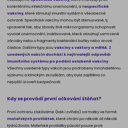
konkrétnímu infekčnímu onemocnění, a n
especifické
vakcíny
, které stimulují imunitní systém k všeobecné
ochraně. Specifické vakcíny mohou být atenuované, tj.
upravené tak, aby zbavily živé mikroorganismy schopnosti
vyvolat onemocnění, inaktivované, které obsahují usmrcené
zárodky nebo s fragmenty bakteriální buňky nebo virové
částice. Dalšími typy jsou
vakcíny s vektory a mRNA
.
Z
uvedených vakcín dochází k nejtrvalejší odpovědi
imunitního systému po podání oslabené vakcíny.
Všechny uvedené typy vakcín jsou podrobeny mnohaletému
výzkumu a klinickým zkouškám, aby byla zajištěna co
nejvyšší úroveň bezpečnosti.
Kdy se provádí první očkování štěňat?
První ochranu získáváme (lidé i zvířata) od matky ve formě
mateřských protilátek
, které chrání po několik až několik
týdnů života. Mateřské protilátky působí pouze proti