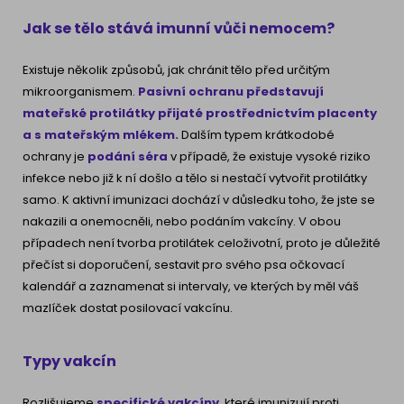
Jak se tělo stává imunní vůči nemocem?
Existuje několik způsobů, jak chránit tělo před určitým
mikroorganismem.
Pasivní ochranu představují
mateřské protilátky přijaté prostřednictvím placenty
a s mateřským mlékem.
Dalším typem krátkodobé
ochrany je
podání séra
v případě, že existuje vysoké riziko
infekce nebo již k ní došlo a tělo si nestačí vytvořit protilátky
samo. K aktivní imunizaci dochází v důsledku toho, že jste se
nakazili a onemocněli, nebo podáním vakcíny. V obou
případech není tvorba protilátek celoživotní, proto je důležité
přečíst si doporučení, sestavit pro svého psa očkovací
kalendář a zaznamenat si intervaly, ve kterých by měl váš
mazlíček dostat posilovací vakcínu.
Typy vakcín
Rozlišujeme
specifické vakcíny
, které imunizují proti