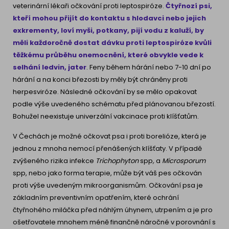
veterinární lékaři očkování proti leptospiróze.
Čtyřnozí psi,
kteří mohou přijít do kontaktu s hlodavci nebo jejich
exkrementy, loví myši, potkany, pijí vodu z kaluží, by
měli každoročně dostat dávku proti leptospiróze kvůli
těžkému průběhu onemocnění, které obvykle vede k
selhání ledvin, jater
. Feny během hárání nebo 7-10 dní po
hárání a na konci březosti by měly být chráněny proti
herpesviróze. Následné očkování by se mělo opakovat
podle výše uvedeného schématu před plánovanou březostí.
Bohužel neexistuje univerzální vakcinace proti klíšťatům.
V Čechách je možné očkovat psa i proti borelióze, která je
jednou z mnoha nemocí přenášených klíšťaty. V případě
zvýšeného rizika infekce
Trichophyton
spp
,
a
Microsporum
spp, nebo jako forma terapie, může být váš pes očkován
proti výše uvedeným mikroorganismům. Očkování psa je
základním preventivním opatřením, které ochrání
čtyřnohého miláčka před náhlým úhynem, utrpením a je pro
ošetřovatele mnohem méně finančně náročné v porovnání s