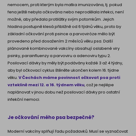
nemocem, proti kterým byla matka imunizována, tj. pokud
fena ještě nebyla očkována nebo neprodělala infekci, není
možné, aby předala protilátky svým potomkům. Jejich
hladina postupně klesá přibližně od 6 týdnů věku, proto by
základní očkování proti psince a parvoviróze mělo být
provedeno před dosažením 2 měsíců věku psa. Další
plánované kombinované vakcíny obsahují oslabené viry
psinky, parainfluenzy a parvoviru a adenoviru typu 2.
Posilovací dávky by měly být podávány každé 3 až 4 týdny,
aby byl očkovací cyklus štěněte ukončen kolem 16. týdne
věku.
V Čechách máme povinnost očkovat psa proti
vzteklině mezi 12. a 16. týdnem věku
, což je nejlépe
naplánovat v jinou dobu než posilovací dávky pro ostatní
infekční nemoci.
Je očkování mého psa bezpečné?
Moderní vakcíny splňují řadu požadavků. Musí se vyznačovat