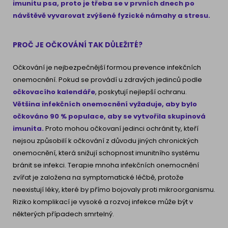
imunitu psa, proto je třeba se v prvních dnech po
návštěvě vyvarovat zvýšené fyzické námahy a stresu.
PROČ JE OČKOVÁNÍ TAK DŮLEŽITÉ?
Očkování je nejbezpečnější formou prevence infekčních
onemocnění. Pokud se provádí u zdravých jedinců podle
očkovacího kalendáře
, poskytují nejlepší ochranu.
Většina infekčních onemocnění vyžaduje, aby bylo
očkováno 90 % populace, aby se vytvořila skupinová
imunita.
Proto mohou očkovaní jedinci ochránit ty, kteří
nejsou způsobilí k očkování z důvodu jiných chronických
onemocnění, která snižují schopnost imunitního systému
bránit se infekci. Terapie mnoha infekčních onemocnění
zvířat je založena na symptomatické léčbě, protože
neexistují léky, které by přímo bojovaly proti mikroorganismu.
Riziko komplikací je vysoké a rozvoj infekce může být v
některých případech smrtelný.