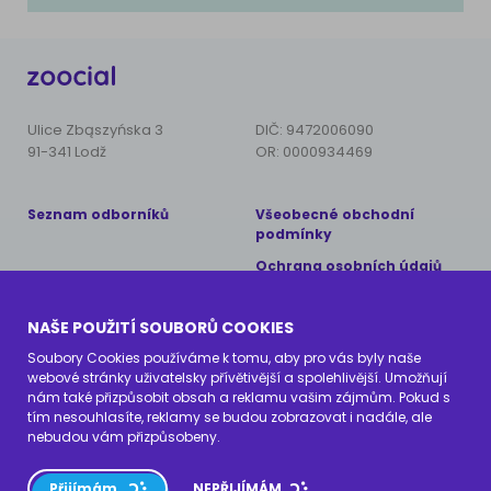
Ulice Zbąszyńska 3
DIČ: 9472006090
91-341 Lodž
OR: 0000934469
Seznam odborníků
Všeobecné obchodní
podmínky
Ochrana osobních údajů
Copyright © 2024 AnimalCare
NAŠE POUŽITÍ SOUBORŮ COOKIES
Všechna práva vyhrazena
Soubory Cookies používáme k tomu, aby pro vás byly naše
webové stránky uživatelsky přívětivější a spolehlivější. Umožňují
Kontaktujte nás
nám také přizpůsobit obsah a reklamu vašim zájmům. Pokud s
tím nesouhlasíte, reklamy se budou zobrazovat i nadále, ale
info@zoocial.cz
nebudou vám přizpůsobeny.
Přijímám
NEPŘIJÍMÁM