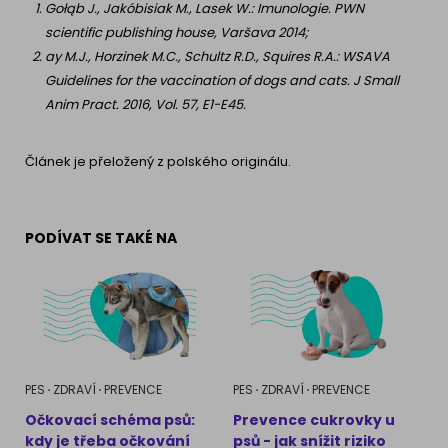
Gołąb J., Jakóbisiak M., Lasek W.: Imunologie. PWN
scientific publishing house, Varšava 2014;
ay M.J., Horzinek M.C., Schultz R.D., Squires R.A.: WSAVA
Guidelines for the vaccination of dogs and cats. J Small
Anim Pract. 2016, Vol. 57, E1-E45.
Článek je přeložený z polského originálu.
PODÍVAT SE TAKÉ NA
PES
ZDRAVÍ
PREVENCE
PES
ZDRAVÍ
PREVENCE
Očkovací schéma psů:
Prevence cukrovky u
kdy je třeba očkování
psů - jak snížit riziko