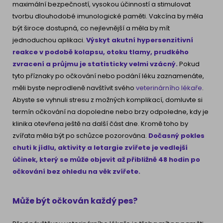
maximální bezpečností, vysokou účinností a stimulovat
tvorbu dlouhodobé imunologické paměti. Vakcína by měla
být široce dostupná, co nejlevnější a měla by mít
jednoduchou aplikaci.
Výskyt akutní hypersenzitivní
reakce v podobě kolapsu, otoku tlamy, prudkého
zvracení a průjmu je statisticky velmi vzácný.
Pokud
tyto příznaky po očkování nebo podání léku zaznamenáte,
měli byste neprodleně navštívit svého
veterinárního lékaře
.
Abyste se vyhnuli stresu z možných komplikací, domluvte si
termín očkování na dopoledne nebo brzy odpoledne, kdy je
klinika otevřena ještě na další část dne. Kromě toho by
zvířata měla být po schůzce pozorována.
Dočasný pokles
chuti k jídlu, aktivity a letargie zvířete je vedlejší
účinek, který se může objevit až přibližně 48 hodin po
očkování bez ohledu na věk zvířete.
Může být očkován každý pes?