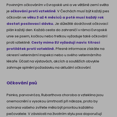
Povinným očkováním v Evropské unii a ve většině zemí světa
je
očkování proti vzteklině
. V Čechách musí být každý pes
očkován ve
věku 3 až 4 měsíců a poté musí každý rok
dostat posilovací dávku.
Je důležité dodržovat očkovací
plán každý den. Každá cesta do zahraničí v rámci Evropské
unie se psem, kočkou nebo fretkou vyžaduje také očkování
proti vzteklině.
Cesty mimo EU vyžadují navíc titraci
protilátek proti vzteklině.
Přesné informace získáte na
okresní veterinární inspekci nebo u svého veterinárního
lékaře. Účast na výstavách, akcích a soutěžích obvykle
zahrnuje splnění požadavku na aktuální očkování.
Očkování psů
Psinka, parvoviróza, Rubarthova choroba a vzteklina jsou
onemocnění s vysokou úmrtností při nákaze, proto by
ochrana vašeho zvířete měla být prioritou každého
pečovatele. V závislosti na životním stylu psa doporučují