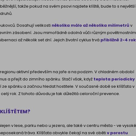
ejběžnější, takže pokud na svém psovi najdete klíště, bude to s největší
druhů.
oukovců. Dosahují velikosti
několika málo až několika milimetrů
v
 krevním zásobení. Jsou mimořádně odolná vůči různým povětrnostním
ernaci až několik set dní. Jejich životní cyklus trvá
přibližně 2-4 rok
em regionu aktivní především na jaře a na podzim. V chladném období
mus a přejít do zimního spánku. Stačí však, když
teplota periodicky
í ze spánku a začnou hledat hostitele. V současné době se klíšťata v
elý rok. Z tohoto důvodu je tak důležitá celoroční prevence.
 KLÍŠTĚTEM?
. Nejen v lese, parku nebo u jezera, ale také v centru města - ve vyso
neposekaná tráva. Klíšťata obvykle čekají na své oběti
v porostu