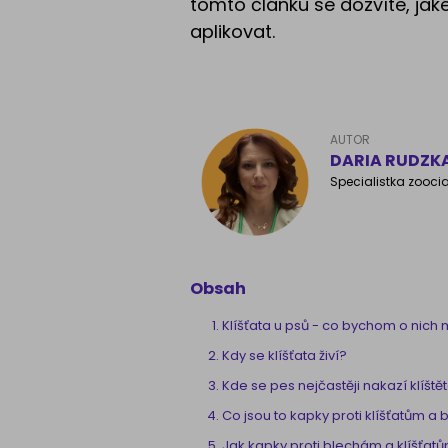
tomto článku se dozvíte, jaké
aplikovat.
AUTOR
DARIA RUDZK
Specialistka zoocia
Obsah
Klíšťata u psů - co bychom o nich 
Kdy se klíšťata živí?
Kde se pes nejčastěji nakazí klíšt
Co jsou to kapky proti klíšťatům a
Jak kapky proti blechám a klíšťatů