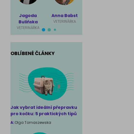
Jagoda
Anna Babst
Karolina
Mag
Bulińska
VETERINÁŘKA
Ściubisz
Rut
VETERINÁŘKA
VETERINÁŘKA
VET
OBLÍBENÉ ČLÁNKY
Jak vybrat ideální přepravku
pro kočku: 5 praktických tipů
A:
Olga Tomaszewska