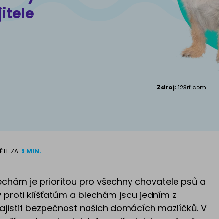
Kanadský S
itele
Příslušenství pro
kočky
Zdroj:
123rf.com
ĚTE ZA:
8 MIN.
echám je prioritou pro všechny chovatele psů a
 proti klíšťatům a blechám jsou jedním z
zajistit bezpečnost našich domácích mazlíčků. V