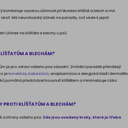
erý kombinuje vysokou účinnost při likvidaci klíšťat a blech a má
ho okolí. Má neurotoxický účinek na parazity, což vede k jejich
ní účinek na klíšťata a blechy u psů.
KLÍŠŤATŮM A BLECHÁM?
tům je pro zdraví vašeho psa zásadní. Zmínění parazité přenášejí
o je
borelióza
,
babezióza
, anaplazmóza a alergická bleší dermatiti
ků pomáhá předcházet kousnutí klíštětem a minimalizuje riziko
Y PROTI KLÍŠŤATŮM A BLECHÁM?
né ochrany vašeho psa.
Zde jsou uvedeny kroky, které je třeba