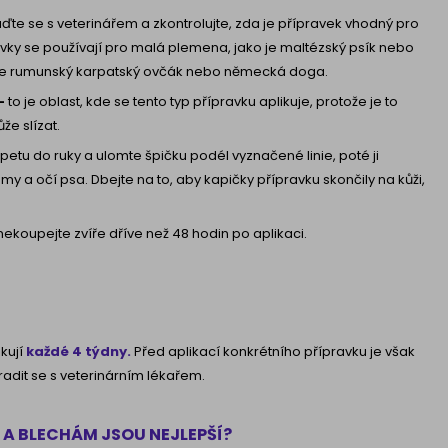
ďte se s veterinářem a zkontrolujte, zda je přípravek vhodný pro
avky se používají pro malá plemena, jako je maltézský psík nebo
o je rumunský karpatský ovčák nebo německá doga.
-
to je oblast, kde se tento typ přípravku aplikuje, protože je to
že slízat.
etu do ruky a ulomte špičku podél vyznačené linie, poté ji
my a očí psa. Dbejte na to, aby kapičky přípravku skončily na kůži,
ekoupejte zvíře dříve než 48 hodin po aplikaci.
kují
každé 4 týdny.
Před aplikací konkrétního přípravku je však
radit se s veterinárním lékařem.
 A BLECHÁM JSOU NEJLEPŠÍ?