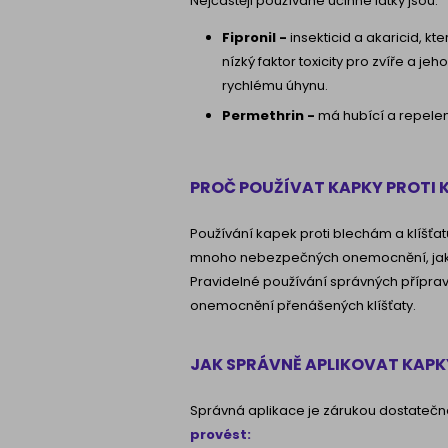
Nejčastěji používané účinné látky jsou:
Fipronil -
insekticid a akaricid, kt
nízký faktor toxicity pro zvíře a je
rychlému úhynu.
Permethrin -
má hubící a repelent
PROČ POUŽÍVAT KAPKY PROTI 
Používání kapek proti blechám a klíšťa
mnoho nebezpečných onemocnění, jak
Pravidelné používání správných příprav
onemocnění přenášených klíšťaty.
JAK SPRÁVNĚ APLIKOVAT KAPK
Správná aplikace je zárukou dostateč
provést: