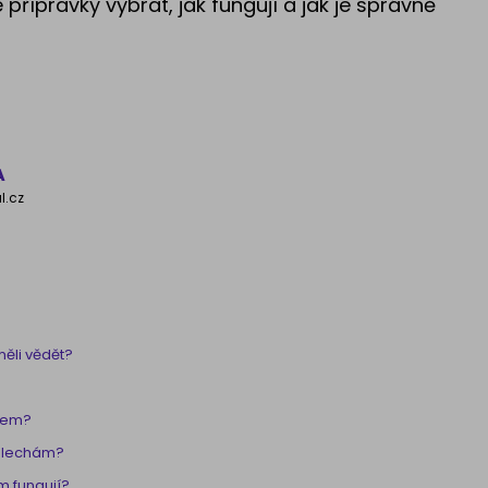
 přípravky vybrat, jak fungují a jak je správně
A
l.cz
měli vědět?
ětem?
 blechám?
m fungují?