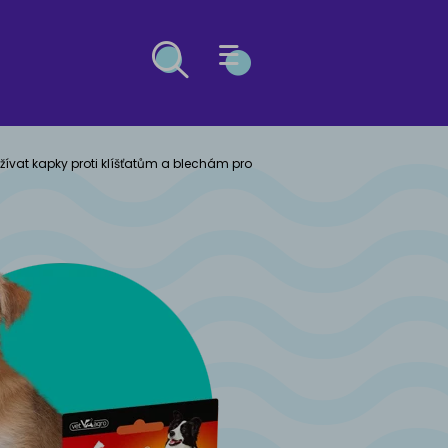
ESG
žívat kapky proti klíšťatům a blechám pro
Ů
OČEK
ý buldog
kosrstá
kočka
včák