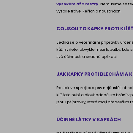
vysokém až 2 metry.
Nemusíme se tedy 
vysoké trávě, keřích a houštinách.
CO JSOU TO KAPKY PROTI KLÍ
Jedná se o veterinární přípravky určené k
kůži zvířete, obvykle mezi lopatky, kde 
své účinnosti a snadné aplikaci.
JAK KAPKY PROTI BLECHÁM A 
Roztok ve spreji pro psy nejčastěji obsah
klíšťata hubí a dlouhodobě jim brání v př
jsou i přípravky, které mají především r
ÚČINNÉ LÁTKY V KAPKÁCH