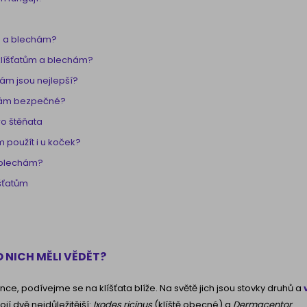
ům a blechám?
 klíšťatům a blechám?
hám jsou nejlepší?
chám bezpečné?
ro štěňata
m použít i u koček?
a blechám?
íšťatům
 NICH MĚLI VĚDĚT?
, podívejme se na klíšťata blíže. Na světě jich jsou stovky druhů a
jí dvě nejdůležitější:
Ixodes ricinus
(klíště obecné) a
Dermacentor