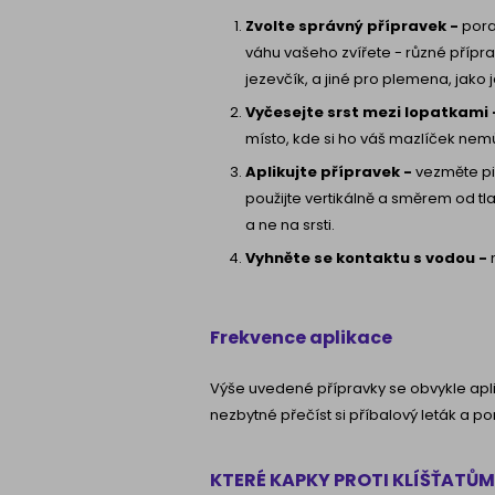
Zvolte správný přípravek -
pora
váhu vašeho zvířete - různé přípr
jezevčík, a jiné pro plemena, jak
Vyčesejte srst mezi lopatkami 
místo, kde si ho váš mazlíček nemů
Aplikujte přípravek -
vezměte pip
použijte vertikálně a směrem od tla
a ne na srsti.
Vyhněte se kontaktu s vodou -
n
Frekvence aplikace
Výše uvedené přípravky se obvykle apli
nezbytné přečíst si příbalový leták a po
KTERÉ KAPKY PROTI KLÍŠŤATŮM