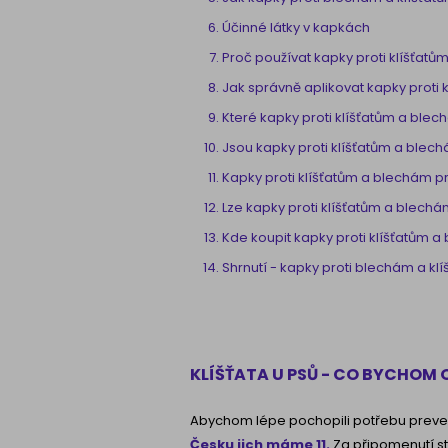
Účinné látky v kapkách
Proč používat kapky proti klíšťat
Jak správně aplikovat kapky proti
Které kapky proti klíšťatům a blec
Jsou kapky proti klíšťatům a ble
Kapky proti klíšťatům a blechám p
Lze kapky proti klíšťatům a blechá
Kde koupit kapky proti klíšťatům 
Shrnutí - kapky proti blechám a kl
KLÍŠŤATA U PSŮ - CO BYCHOM O
Abychom lépe pochopili potřebu prevence
Česku jich máme 11.
Za připomenutí sto