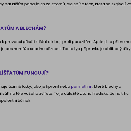
bát klíšťat padajících ze stromů, ale spíše těch, která se skrývají v
ŠŤATŮM A BLECHÁM?
 prevenci přisátí klíšťat a k boji proti parazitům. Aplikují se přímo na
si je pes nemůže snadno olíznout. Tento typ přípravku je oblíbený díky
KLÍŠŤATŮM FUNGUJÍ?
uje účinné látky, jako je fipronil nebo
permethrin
, které blechy a
isátí na těle vašeho zvířete. To je důležité z toho hlediska, že na trhu
epelentní účinek.