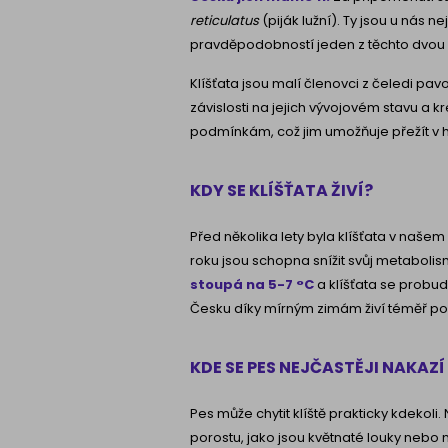
reticulatus
(piják lužní). Ty jsou u nás n
pravděpodobností jeden z těchto dvou 
Klíšťata jsou malí členovci z čeledi pav
závislosti na jejich vývojovém stavu a
podmínkám, což jim umožňuje přežít v hib
KDY SE KLÍŠŤATA ŽIVÍ?
Před několika lety byla klíšťata v naš
roku jsou schopna snížit svůj metabolis
stoupá na 5-7 °C
a klíšťata se probud
Česku díky mírným zimám živí téměř po c
KDE SE PES NEJČASTĚJI NAKAZÍ
Pes může chytit klíště prakticky kdekoli
porostu, jako jsou květnaté louky nebo 