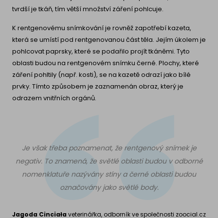
tvrdší je tkáň, tím větší množství záření pohlcuje.
K rentgenovému snímkování je rovněž zapotřebí kazeta,
která se umístí pod rentgenovanou část těla. Jejím úkolem je
pohlcovat paprsky, které se podařilo projít tkáněmi. Tyto
oblasti budou na rentgenovém snímku černé. Plochy, které
záření pohltily (např. kosti), se na kazetě odrazí jako bílé
prvky. Tímto způsobem je zaznamenán obraz, který je
odrazem vnitřních orgánů.
Je však třeba poznamenat, že rentgenový snímek je
negativ. To znamená, že světlé oblasti budou v odborné
nomenklatuře nazývány stíny a černé oblasti budou
označovány jako světlé body.
Jagoda Cinciała
veterinářka, odborník ve společnosti zoocial.cz