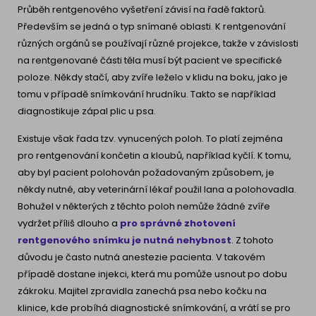
Průběh rentgenového vyšetření závisí na řadě faktorů.
Především se jedná o typ snímané oblasti. K rentgenování
různých orgánů se používají různé projekce, takže v závislosti
na rentgenované části těla musí být pacient ve specifické
poloze. Někdy stačí, aby zvíře leželo v klidu na boku, jako je
tomu v případě snímkování hrudníku. Takto se například
diagnostikuje zápal plic u psa.
Existuje však řada tzv. vynucených poloh. To platí zejména
pro rentgenování končetin a kloubů, například kyčlí. K tomu,
aby byl pacient polohován požadovaným způsobem, je
někdy nutné, aby veterinární lékař použil lana a polohovadla.
Bohužel v některých z těchto poloh nemůže žádné zvíře
vydržet příliš dlouho a
pro správné zhotovení
rentgenového snímku je nutná nehybnost
. Z tohoto
důvodu je často nutná anestezie pacienta. V takovém
případě dostane injekci, která mu pomůže usnout po dobu
zákroku. Majitel zpravidla zanechá psa nebo kočku na
klinice, kde probíhá diagnostické snímkování, a vrátí se pro