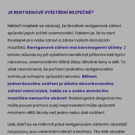
JE RENTGENOVÉ VYŠETŘENÍ BEZPEČNÉ?
Někteří majitelé se obávají, že škodlivé rentgenové záření
způsobí jejich zvířeti onemocnění. Faktem je, že to není
lhostejné pro naše zdraví a zdraví našich domácích
mazlíčků.
Rentgenové záření má karcinogenní účinky
. Z
tohoto důvodu by při vyšetření neměli být přítomni lidé trpící
rakovinou, onemocněním štítné žlázy, těhotné ženy a děti. To
však neznamená, že pořízení jediného rentgenového
snímku je schopno způsobit rakovinu.
Během
jednorázového ozáření je dávka absorbovaného
záření velmi nízká, takže se o svého domácího
mazlíčka nemusíte obávat
. Radiologická diagnóza mu
může pouze pomoci a její neprovedení může způsobit
mnohem větší škody než jedno nebo dvě ozáření.
Lidé, kteří by se měli mít před rentgenovým zářením obzvlášť
na pozoru, jsou veterinární lékaři a technici. Tito lidé obvykle