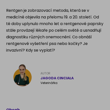
Ragdoll
PLEMENA PSŮ
Rentgen je zobrazovací metoda, která se v
Britská krátkosrstá kočka
medicíně objevila na přelomu 19. a 20. století. Od
Francouzský buldog
té doby uplynulo mnoho let a rentgenové paprsky
Bengálská kočka
stále provázejí lékaře po celém světě a usnadňují
Dalmatín
diagnostiku různých onemocnění. Co obnáší
Kanadský Sphynx
Zlatý retrívr
rentgenové vyšetření psa nebo kočky? Je
invazivní? Kdy se vyplatí?
Německý ovčák
Atlas psů
AUTOR
JAGODA CINCIAŁA
Veterinářka
Obsah