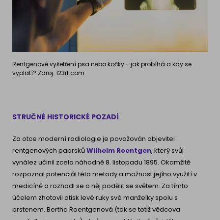
Rentgenové vyšetření psa nebo kočky - jak probíhá a kdy se
vyplatí? Zdroj: 123rf.com
STRUČNÉ HISTORICKÉ POZADÍ
Za otce moderní radiologie je považován objevitel
rentgenových paprsků
Wilhelm Roentgen
, který svůj
vynález učinil zcela náhodně 8. listopadu 1895. Okamžitě
rozpoznal potenciál této metody a možnost jejího využití v
medicíně a rozhodl se o něj podělit se světem. Za tímto
účelem zhotovil otisk levé ruky své manželky spolu s
prstenem. Bertha Roentgenová (tak se totiž vědcova