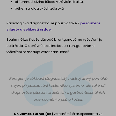
přítomnost cizího tělesa v trávicím traktu,
během urologických zákroků.
Radiologická diagnostika se používá také k
posouzení
siluety a velikosti srdce
.
Souhrnně lze říci, že důvodů k rentgenovému vyšetření je
celá řada. O oprávněnosti indikace k rentgenovému
vyšetření rozhoduje veterinární lékař.
Rentgen je základní diagnostický nástroj, který pomáhá
nejen při posuzování kosterního systému, ale také při
diagnostice plicních, srdečních a gastrointestinálních
onemocnění u psů a koček.
Dr. James Turner (UK)
veterinární lékař, specialista ve