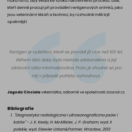
nízká na to, aby vedla ke vzniku rakovinného procesu. Lidé,
kteří denně pracují při provádění rentgenových snímků, jako
jsou veterinární lékaři a technici, by rozhodně měli být
opatrnější.
Rentgen je vyšetření, které se provádí již více než 100 let.
Během této doby byla metoda zdokonalena a její
zdravotní rizika minimalizována. Proto je vhodné se pro
něj v případě potřeby rozhodnout.
Jagoda Cinciała
veterinářka, odborník ve společnosti zoocial.cz
Bibliografie
"Diagnostyka radiologiczna i ultrasonograficzna psów i
kotów" - J. K. Kealy, H. McAllister, J. P. Graham; wyd. II
polskie, wyd. Elsevier Urban&Partner, Wrocław, 2013