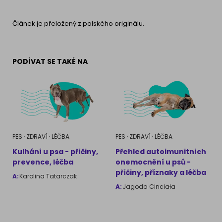
Článek je přeložený z polského originálu.
PODÍVAT SE TAKÉ NA
PES
ZDRAVÍ
LÉČBA
PES
ZDRAVÍ
LÉČBA
Kulhání u psa - příčiny,
Přehled autoimunitních
prevence, léčba
onemocnění u psů -
příčiny, příznaky a léčba
A:
Karolina Tatarczak
A:
Jagoda Cinciała