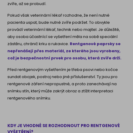
zvíře, až se probudí.
Pokud však veterinární lékař rozhodne, že není nutné
pacienta uspat, bude nutné zvíře podržet. To obvykle
provádí veterinární lékař, technik nebo majitel. Je důležité,
aby osoba účastnící se vyšetření měla na sobě speciální
zástěru, chránič krku a rukavice.
Rentgenové paprsky se
nepřenášejí přes materiál, ze kterého jsou vyrobeny,
což je bezpečnostní prvek pro osobu, která zvíře drží.
Před rentgenovým vyšetřením je třeba psovi nebo kočce
sundat obojek, postroj nebo jiné příslušenství. Ty jsou pro
rentgenové záření nepropustné, a proto zanechávají na
snímku stín, který může zakrýt obraz a ztížit interpretaci
rentgenového snímku.
KDY JE VHODNÉ SE ROZHODNOUT PRO RENTGENOVÉ
VYŠETŘENÍ?