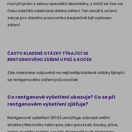
nosí při práci s sebou speciální absorbéry, z nichž se čas od
času odečítá odebraná dávka záření. Ten slouží k určení,
zda je pro daného pracovníka bezpečné být vystaven
záření.
ČASTO KLADENÉ OTÁZKY TÝKAJÍCÍ SE
RENTGENOVÉHO ZÁŘENÍ U PSŮ A KOČEK
Zde naleznete odpovědi na nejčastěji kladené otázky týkající
se rentgenového záření psů a koček.
Co rentgenové vyšetření ukazuje? Co se při
rentgenovém vyšetření zjišťuje?
Rentgenové vyšetření (RTG) umožňuje zobrazit vnitřní
struktury těla kočky nebo psa, jako jsou kosti, klouby, plíce,
srdce a vnitřní orgány. Lze tak diagnostikovat zlomeniny,