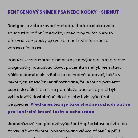
RENTGENOVÝ SNÍMEK PSA NEBO KOČKY - SHRNUTÍ
Rentgen je zobrazovací metoda, která se stala trvalou
součástí humánní medicíny i medicíny zvířat. Není to
překvapivé - poskytuje velké množství informací o
zdravotním stavu.
Bohužel z veterinárního hlediska je nevýhodou rentgenové
diagnostiky nutnost udržovat pacienta v nehybném stavu.
Většina domácích zvířat si to rozhodně nedovolí, takže v
některých situacích lékař rozhodne, že je třeba pacienta
uspat. Je důležité mít na paměti, že pacient by měl být
vyhladovělý dostatečně dlouho, aby bylo vyšetření
bezpečné.
Před anestezií je také vhodné rozhodnout se
pro kontrolní krevní testy a echo srdce
.
Jednorázové rentgenové vyšetření nepředstavuje riziko pro
zdraví a život zvířete. Absorbovaná dávka záření je příliš