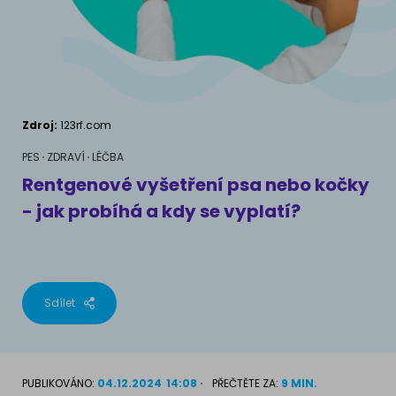
AKVARIJNÍ RYBY
Pamlsky a doplňky stravy
Výživové poradenství
Pamlsky a doplňky stravy
KONĚ
VÝCHOVA PSA
Chování
MÁM KOČKU
Zdroj:
123rf.com
Školení
Jak rozumět kočce
PES
ZDRAVÍ
LÉČBA
Rentgenové vyšetření psa nebo kočky
Život s kočkou
- jak probíhá a kdy se vyplatí?
MÁM PSA
Kotě doma
Jak pochopit psa
Školení
Život se psem
Sdílet
Příslušenství pro kočky
Štěně v domě
Příslušenství pro psy
PLEMENA KOČEK
PUBLIKOVÁNO:
04.12.2024
14:08
PŘEČTĚTE ZA:
9 MIN.