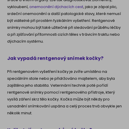
vykloubení,
onemocnění dýchacích cest
, jako je zápal plic,
srdeční onemocnění a další patologické stavy, které nemusí
být viditelné při prostém fyzikálním vyšetření. Rentgenové
snímky mohou být také užitečné při sledování průběhu léčby
a při zjišťování přítomnosti cizích těles v trávicím traktu nebo
dýchacím systému.
Jak vypadá rentgenový snímek kočky?
Při rentgenovém vyšetření kočky je zvíře umístěno na
speciálním stole nebo je přidržováno majitelem, aby byla
zajištěna jeho stabilita. Veterinární technik poté pořídí
rentgenové snímky pomocí rentgenového přístroje, který
vysílá záření skrz tělo kočky. Kočka může být někdy pro
usnadnění snímkování uspána a celý proces trvá obvykle jen
několik minut.