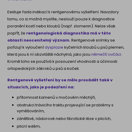
Existuje řada indikací k rentgenovému vyšetření. Navzdory
tomu, co si možná myslíte, neslouží pouze k diagnostice
poranění kostí nebo kloubů (např. zlomenin). Nelze však
popřít, že
rentgenologická diagnostika má v této
oblasti neocenitelný význam.
Rentgenové snímky se
pořizují k vyloučení
dysplazie
kyčelních kloubů u psů plemen,
která jsou k ní obzvláště náchylná, jako jsou
němečtí ovčáci
.
Kromě toho se používá k posouzení vhodnosti a účinnosti
ortopedických zákroků u psů a koček.
Rentgenové vyšetření by se mělo provádět také v
situacích, jako je podezření na:
přítomnost kamenů v močovém měchýři,
obstrukci trávicího traktu projevující se problémy s
vyměšováním,
zánětlivé, nádorové nebo fibrotické léze v plicích,
plicní edém,