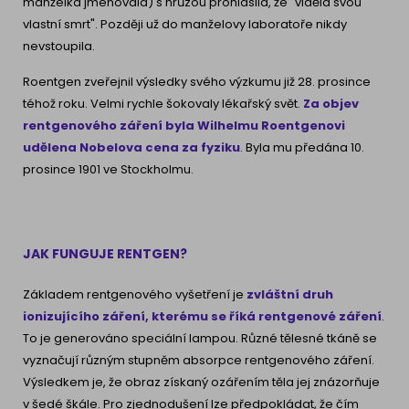
manželka jmenovala) s hrůzou prohlásila, že "viděla svou
vlastní smrt". Později už do manželovy laboratoře nikdy
nevstoupila.
Roentgen zveřejnil výsledky svého výzkumu již 28. prosince
téhož roku. Velmi rychle šokovaly lékařský svět.
Za objev
rentgenového záření byla Wilhelmu Roentgenovi
udělena Nobelova cena za fyziku
. Byla mu předána 10.
prosince 1901 ve Stockholmu.
JAK FUNGUJE RENTGEN?
Základem rentgenového vyšetření je
zvláštní druh
ionizujícího záření, kterému se říká rentgenové záření
.
To je generováno speciální lampou. Různé tělesné tkáně se
vyznačují různým stupněm absorpce rentgenového záření.
Výsledkem je, že obraz získaný ozářením těla jej znázorňuje
v šedé škále. Pro zjednodušení lze předpokládat, že čím