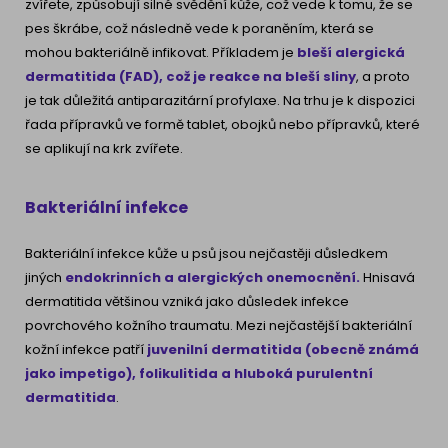
zvířete, způsobují silné svědění kůže, což vede k tomu, že se
pes škrábe, což následně vede k poraněním, která se
mohou bakteriálně infikovat. Příkladem je
bleší alergická
dermatitida (FAD), což je reakce na bleší sliny
, a proto
je tak důležitá antiparazitární profylaxe. Na trhu je k dispozici
řada přípravků ve formě tablet, obojků nebo přípravků, které
se aplikují na krk zvířete.
Bakteriální infekce
Bakteriální infekce kůže u psů jsou nejčastěji důsledkem
jiných
endokrinních a alergických onemocnění.
Hnisavá
dermatitida většinou vzniká jako důsledek infekce
povrchového kožního traumatu. Mezi nejčastější bakteriální
kožní infekce patří
juvenilní dermatitida (obecně známá
jako impetigo), folikulitida a hluboká purulentní
dermatitida
.