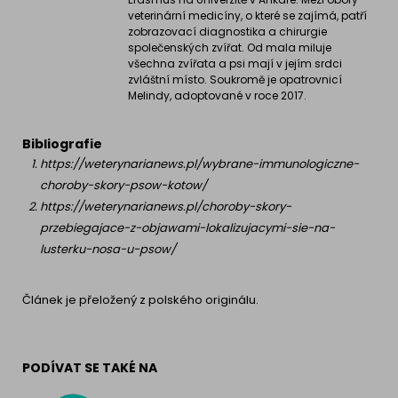
veterinární medicíny, o které se zajímá, patří
zobrazovací diagnostika a chirurgie
společenských zvířat. Od mala miluje
všechna zvířata a psi mají v jejím srdci
zvláštní místo. Soukromě je opatrovnicí
Melindy, adoptované v roce 2017.
Bibliografie
https://weterynarianews.pl/wybrane-immunologiczne-
choroby-skory-psow-kotow/
https://weterynarianews.pl/choroby-skory-
przebiegajace-z-objawami-lokalizujacymi-sie-na-
lusterku-nosa-u-psow/
Článek je přeložený z polského originálu.
PODÍVAT SE TAKÉ NA