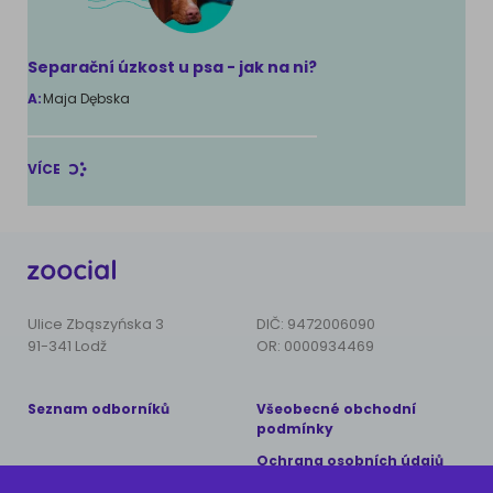
Separační úzkost u psa - jak na ni?
A:
Maja Dębska
VÍCE
Ulice Zbąszyńska 3
DIČ: 9472006090
91-341 Lodž
OR: 0000934469
Seznam odborníků
Všeobecné obchodní
podmínky
Ochrana osobních údajů