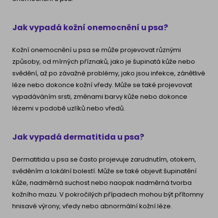
Jak vypadá kožní onemocnění u psa?
Kožní onemocnění u psa se může projevovat různými
způsoby, od mírných příznaků, jako je šupinatá kůže nebo
svědění, až po závažné problémy, jako jsou infekce, zánětlivé
léze nebo dokonce kožní vředy. Může se také projevovat
vypadáváním srsti, změnami barvy kůže nebo dokonce
lézemi v podobě uzlíků nebo vředů.
Jak vypadá dermatitida u psa?
Dermatitida u psa se často projevuje zarudnutím, otokem,
svěděním a lokální bolestí. Může se také objevit šupinatění
kůže, nadměrná suchost nebo naopak nadměrná tvorba
kožního mazu. V pokročilých případech mohou být přítomny
hnisavé výrony, vředy nebo abnormální kožní léze.