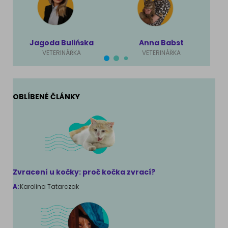
Jagoda Bulińska
Anna Babst
VETERINÁŘKA
VETERINÁŘKA
OBLÍBENÉ ČLÁNKY
Zvracení u kočky: proč kočka zvrací?
A:
Karolina Tatarczak