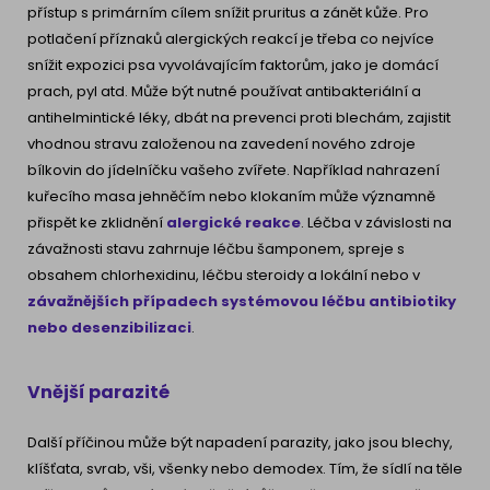
přístup s primárním cílem snížit pruritus a zánět kůže. Pro
potlačení příznaků alergických reakcí je třeba co nejvíce
snížit expozici psa vyvolávajícím faktorům, jako je domácí
prach, pyl atd. Může být nutné používat antibakteriální a
antihelmintické léky, dbát na prevenci proti blechám, zajistit
vhodnou stravu založenou na zavedení nového zdroje
bílkovin do jídelníčku vašeho zvířete. Například nahrazení
kuřecího masa jehněčím nebo klokaním může významně
přispět ke zklidnění
alergické reakce
. Léčba v závislosti na
závažnosti stavu zahrnuje léčbu šamponem, spreje s
obsahem chlorhexidinu, léčbu steroidy a lokální nebo v
závažnějších případech systémovou
léčbu antibiotiky
nebo desenzibilizaci
.
Vnější parazité
Další příčinou může být napadení parazity, jako jsou blechy,
klíšťata, svrab, vši, všenky nebo demodex. Tím, že sídlí na těle