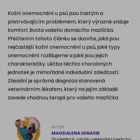
Ragdoll
PLEMENA PSŮ
Kožní onemocnění u psů jsou častým a
Britská krátkosrstá kočka
přetrvávajícím problémem, který výrazně snižuje
Francouzský buldog
komfort života vašeho domácího mazlíčka.
Bengálská kočka
Přečtením tohoto článku se dozvíte, jaká jsou
Dalmatín
nejčastější kožní onemocnění u psů, jaké typy
Kanadský Sphynx
Zlatý retrívr
onemocnění rozlišujeme a jaké jsou jejich
charakteristiky. Léčba těchto chorobných
Německý ovčák
jednotek je mimořádně individuální záležitostí.
Zásadní je správná diagnóza stanovená
veterinárním lékařem, který na jejím základě
Atlas psů
zavede vhodnou terapii pro vašeho mazlíčka.
AUTOR
MAGDALENA IGNASIK
Studentka 6. ročníku veterinární medicíny