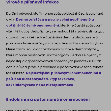
Virové a plísňové infekce
Dalšími původci, kteří mohou způsobit kožní léze, jsou plísně
a viry.
Dermatofytóza u psa je velmi nepříjemné a
obtížně léčitelné onemocnění
, které nejčastěji způsobují
vláknité houby. Její příznaky se mohou lišit v závislosti na typu
a závažnosti infekce. Nejčastějšími dermatofytózami psů
jsou povrchové mykózy srsti a epidermis, tzv. dermatofytózy.
Méně často jsou diagnostikovány hluboké dermatofytózy,
které mohou postihovat i vnitřní orgány. Jedná se o jedny z
nejčastěji diagnostikovaných chorobných jednotek u zvířat,
což je důvod, proč je prevence a pozorování vašeho zvířete
tak důležité.
Nejčastějšími plísňovými onemocněními u
psů jsou blastomykóza, kryptokokóza,
kokcidiomykóza nebo histoplazmóza.
Endokrinní a autoimunitní onemocnění
Mezi další příčiny kožních onemocnění patří autoimunitní