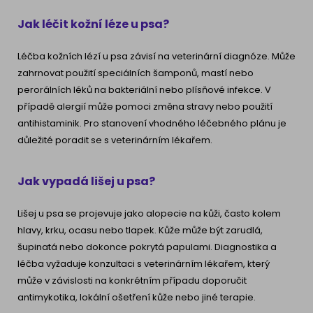
Jak léčit kožní léze u psa?
Léčba kožních lézí u psa závisí na veterinární diagnóze. Může
zahrnovat použití speciálních šamponů, mastí nebo
perorálních léků na bakteriální nebo plísňové infekce. V
případě alergií může pomoci změna stravy nebo použití
antihistaminik. Pro stanovení vhodného léčebného plánu je
důležité poradit se s veterinárním lékařem.
Jak vypadá lišej u psa?
Lišej u psa se projevuje jako alopecie na kůži, často kolem
hlavy, krku, ocasu nebo tlapek. Kůže může být zarudlá,
šupinatá nebo dokonce pokrytá papulami. Diagnostika a
léčba vyžaduje konzultaci s veterinárním lékařem, který
může v závislosti na konkrétním případu doporučit
antimykotika, lokální ošetření kůže nebo jiné terapie.