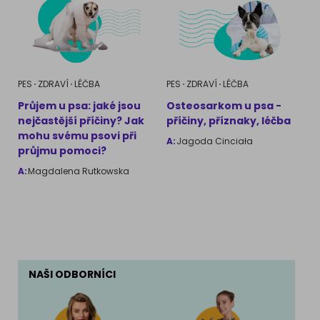
PES
ZDRAVÍ
LÉČBA
PES
ZDRAVÍ
LÉČBA
Průjem u psa: jaké jsou
Osteosarkom u psa -
nejčastější příčiny? Jak
příčiny, příznaky, léčba
mohu svému psovi při
A:
Jagoda Cinciała
průjmu pomoci?
A:
Magdalena Rutkowska
NAŠI ODBORNÍCI