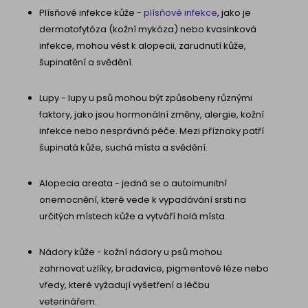
Plísňové infekce kůže -
plísňové infekce
, jako je
dermatofytóza (kožní mykóza) nebo kvasinková
infekce, mohou vést k alopecii, zarudnutí kůže,
šupinatění a svědění.
Lupy - lupy u psů mohou být způsobeny různými
faktory, jako jsou hormonální změny, alergie, kožní
infekce nebo nesprávná péče. Mezi příznaky patří
šupinatá kůže, suchá místa a svědění.
Alopecia areata - jedná se o autoimunitní
onemocnění, které vede k vypadávání srsti na
určitých místech kůže a vytváří holá místa.
Nádory kůže - kožní nádory u psů mohou
zahrnovat uzlíky, bradavice, pigmentové léze nebo
vředy, které vyžadují vyšetření a léčbu
veterinářem.