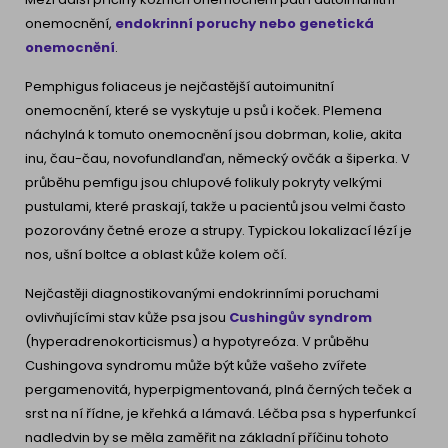
onemocnění,
endokrinní
poruchy
nebo genetická
onemocnění
.
Pemphigus foliaceus je nejčastější autoimunitní
onemocnění, které se vyskytuje u psů i koček. Plemena
náchylná k tomuto onemocnění jsou dobrman, kolie, akita
inu, čau-čau, novofundlanďan, německý ovčák a šiperka. V
průběhu pemfigu jsou chlupové folikuly pokryty velkými
pustulami, které praskají, takže u pacientů jsou velmi často
pozorovány četné eroze a strupy. Typickou lokalizací lézí je
nos, ušní boltce a oblast kůže kolem očí.
Nejčastěji diagnostikovanými endokrinními poruchami
ovlivňujícími stav kůže psa jsou
Cushingův syndrom
(hyperadrenokorticismus) a hypotyreóza. V průběhu
Cushingova syndromu může být kůže vašeho zvířete
pergamenovitá, hyperpigmentovaná, plná černých teček a
srst na ní řídne, je křehká a lámavá. Léčba psa s hyperfunkcí
nadledvin by se měla zaměřit na základní příčinu tohoto