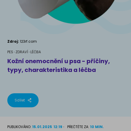
AKVARIJNÍ RYBY
Pamlsky a doplňky stravy
Výživové poradenství
Pamlsky a doplňky stravy
KONĚ
VÝCHOVA PSA
Chování
MÁM KOČKU
Zdroj:
123rf.com
Školení
Jak rozumět kočce
PES
ZDRAVÍ
LÉČBA
Kožní onemocnění u psa - příčiny,
Život s kočkou
typy, charakteristika a léčba
MÁM PSA
Kotě doma
Jak pochopit psa
Školení
Život se psem
Sdílet
Příslušenství pro kočky
Štěně v domě
Příslušenství pro psy
PLEMENA KOČEK
PUBLIKOVÁNO:
15.01.2025
12:19
PŘEČTĚTE ZA:
10 MIN.