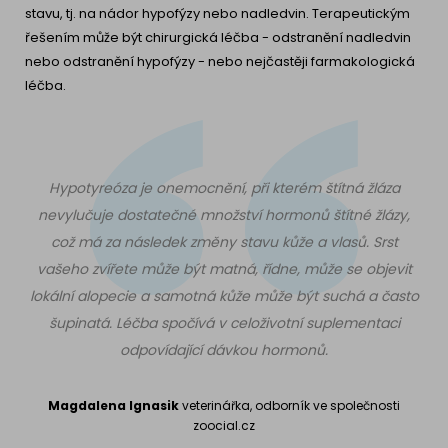
stavu, tj. na nádor hypofýzy nebo nadledvin. Terapeutickým
řešením může být chirurgická léčba - odstranění nadledvin
nebo odstranění hypofýzy - nebo nejčastěji farmakologická
léčba.
Hypotyreóza je onemocnění, při kterém štítná žláza
nevylučuje dostatečné množství hormonů štítné žlázy,
což má za následek změny stavu kůže a vlasů. Srst
vašeho zvířete může být matná, řídne, může se objevit
lokální alopecie a samotná kůže může být suchá a často
šupinatá. Léčba spočívá v celoživotní suplementaci
odpovídající dávkou hormonů.
Magdalena Ignasik
veterinářka, odborník ve společnosti
zoocial.cz