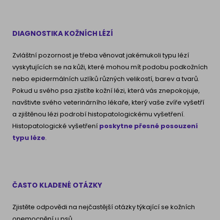
DIAGNOSTIKA KOŽNÍCH LÉZÍ
Zvláštní pozornost je třeba věnovat jakémukoli typu lézí
vyskytujících se na kůži, které mohou mít podobu podkožních
nebo epidermálních uzlíků různých velikostí, barev a tvarů.
Pokud u svého psa zjistíte kožní lézi, která vás znepokojuje,
navštivte svého veterinárního lékaře, který vaše zvíře vyšetří
a zjištěnou lézi podrobí histopatologickému vyšetření.
Histopatologické vyšetření
poskytne přesné posouzení
typu
léze
.
ČASTO KLADENÉ OTÁZKY
Zjistěte odpovědi na nejčastější otázky týkající se kožních
onemocnění u psů.