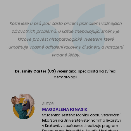
Kožní léze u psů jsou často prvním příznakem vážnějších
zdravotních problémů. U každé znepokojující změny je
klíčové provést histopatologické vyšetření, které
umožňuje včasné odhalení rakoviny či zánětu a nasazení
vhodné léčby.
Dr. Emily Carter (US)
veterinářka, specialista na zvířecí
dermatologii
AUTOR
MAGDALENA IGNASIK
Studentka šestého ročníku oboru veterinární
lékařství na Univerzitě veterinárního lékařství
v Krakově, v současnosti realizuje program
Erasmus na Univerzitě v Ankaře. Mezi obory