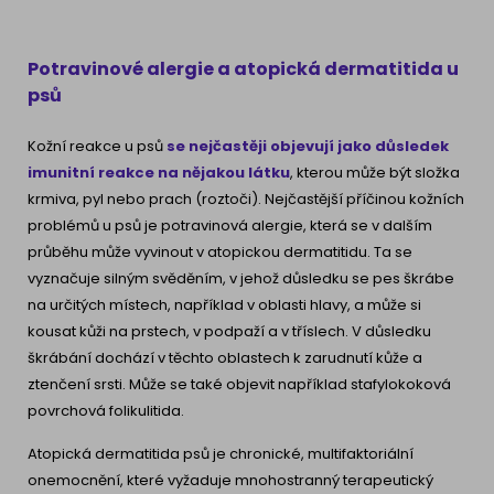
Potravinové alergie a atopická dermatitida u
psů
Kožní reakce u psů
se nejčastěji objevují jako důsledek
imunitní reakce na nějakou látku
, kterou může být složka
krmiva, pyl nebo prach (roztoči). Nejčastější příčinou kožních
problémů u psů je potravinová alergie, která se v dalším
průběhu může vyvinout v atopickou dermatitidu. Ta se
vyznačuje silným svěděním, v jehož důsledku se pes škrábe
na určitých místech, například v oblasti hlavy, a může si
kousat kůži na prstech, v podpaží a v tříslech. V důsledku
škrábání dochází v těchto oblastech k zarudnutí kůže a
ztenčení srsti. Může se také objevit například stafylokoková
povrchová folikulitida.
Atopická dermatitida psů je chronické, multifaktoriální
onemocnění, které vyžaduje mnohostranný terapeutický