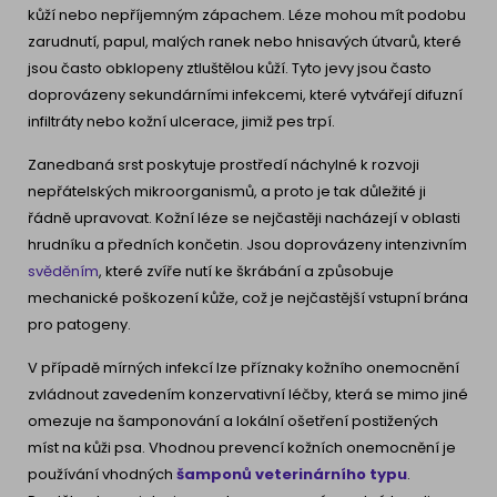
kůží nebo nepříjemným zápachem. Léze mohou mít podobu
zarudnutí, papul, malých ranek nebo hnisavých útvarů, které
jsou často obklopeny ztluštělou kůží. Tyto jevy jsou často
doprovázeny sekundárními infekcemi, které vytvářejí difuzní
infiltráty nebo kožní ulcerace, jimiž pes trpí.
Zanedbaná srst poskytuje prostředí náchylné k rozvoji
nepřátelských mikroorganismů, a proto je tak důležité ji
řádně upravovat. Kožní léze se nejčastěji nacházejí v oblasti
hrudníku a předních končetin. Jsou doprovázeny intenzivním
svěděním
, které zvíře nutí ke škrábání a způsobuje
mechanické poškození kůže, což je nejčastější vstupní brána
pro patogeny.
V případě mírných infekcí lze příznaky kožního onemocnění
zvládnout zavedením konzervativní léčby, která se mimo jiné
omezuje na šamponování a lokální ošetření postižených
míst na kůži psa. Vhodnou prevencí kožních onemocnění je
používání vhodných
šamponů veterinárního typu
.