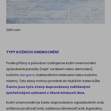
123rf.com
TYPY KOŽNÍCH ONEMOCNĚNÍ
Podle příčiny a původce rozlišujeme kožní onemocnění
způsobená parazity (např. svrabem nebo demodex),
kožními
alergiemi
, bakteriálními infekcemi nebo kožními
nádory. Tyto stavy mohou pronikat do hlubších vrstev kůže.
Často jsou tyto stavy doprovázeny zvětšenými
lymfatickými uzlinami v těsné blízkosti léze.
Kožní onemocnění je často doprovázeno vypadáváním srsti,
sníženou pružností srsti, zvýšenou lámavostí srsti, šupinatou