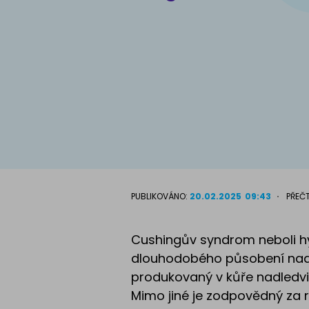
Atlas psů
PUBLIKOVÁNO:
20.02.2025
09:43
PŘEČT
Cushingův syndrom neboli 
dlouhodobého působení nadměr
produkovaný v kůře nadledvin,
Mimo jiné je zodpovědný za r