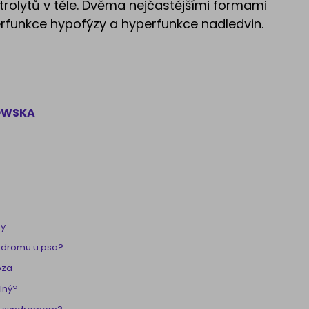
ktrolytů v těle. Dvěma nejčastějšími formami
funkce hypofýzy a hyperfunkce nadledvin.
OWSKA
ny
yndromu u psa?
óza
lný?