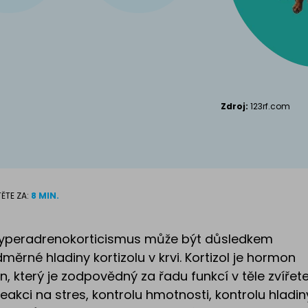
Kanadský S
Příslušenství pro
kočky
Zdroj:
123rf.com
ĚTE ZA:
8 MIN.
hyperadrenokorticismus může být důsledkem
né hladiny kortizolu v krvi. Kortizol je hormon
 který je zodpovědný za řadu funkcí v těle zvířete
eakci na stres, kontrolu hmotnosti, kontrolu hladin