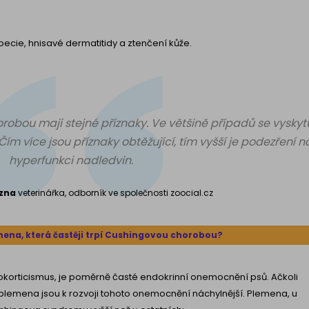
cie, hnisavé dermatitidy a ztenčení kůže.
robou mají stejné příznaky. Ve většině případů se vyskytu
ím více jsou příznaky obtěžující, tím vyšší je podezření n
hyperfunkci nadledvin.
czna
veterinářka, odborník ve společnosti zoocial.cz
emena, která častěji trpí Cushingovou chorobou?
orticismus, je poměrně časté endokrinní onemocnění psů. Ačkoli
plemena jsou k rozvoji tohoto onemocnění náchylnější. Plemena, u