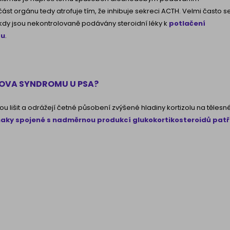
 část orgánu tedy atrofuje tím, že inhibuje sekreci ACTH. Velmi často s
 kdy jsou nekontrolovaně podávány steroidní léky k
potlačení
tu
.
GOVA SYNDROMU U PSA?
lišit a odrážejí četné působení zvýšené hladiny kortizolu na tělesn
íznaky spojené s nadměrnou produkcí glukokortikosteroidů patř