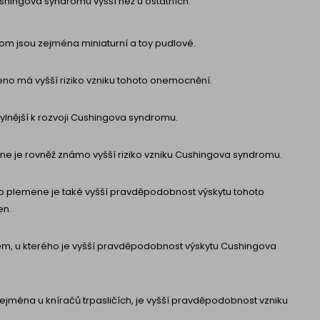
shingova syndromu vyšší než u ostatních:
om jsou zejména miniaturní a toy pudlové.
eno má vyšší riziko vzniku tohoto onemocnění.
lnější k rozvoji Cushingova syndromu.
ene je rovněž známo vyšší riziko vzniku Cushingova syndromu.
ho plemene je také vyšší pravděpodobnost výskytu tohoto
en.
em, u kterého je vyšší pravděpodobnost výskytu Cushingova
, zejména u kníračů trpasličích, je vyšší pravděpodobnost vzniku