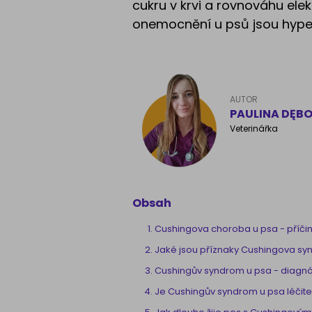
cukru v krvi a rovnováhu ele
onemocnění u psů jsou hyper
AUTOR
PAULINA DĘB
Veterinářka
Obsah
Cushingova choroba u psa - příči
Jaké jsou příznaky Cushingova s
Cushingův syndrom u psa - diagn
Je Cushingův syndrom u psa léčite