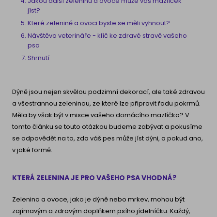
Jakou další zeleninu a ovoce může váš mazlíček
jíst?
Které zelenině a ovoci byste se měli vyhnout?
Návštěva veterináře - klíč ke zdravé stravě vašeho
psa
Shrnutí
Dýně jsou nejen skvělou podzimní dekorací, ale také zdravou
a všestrannou zeleninou, ze které lze připravit řadu pokrmů.
Měla by však být v misce vašeho domácího mazlíčka? V
tomto článku se touto otázkou budeme zabývat a pokusíme
se odpovědět na to, zda váš pes může jíst dýni, a pokud ano,
v jaké formě.
KTERÁ ZELENINA JE PRO VAŠEHO PSA VHODNÁ?
Zelenina a ovoce, jako je dýně nebo mrkev, mohou být
zajímavým a zdravým doplňkem psího jídelníčku. Každý,