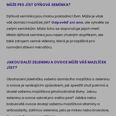
MŮŽE PES JÍST DÝŇOVÁ SEMÍNKA?
Dýňová semínka jsou malou pokladnicí živin. Může je však
váš domácí mazlíček jíst?
Odpověď zní ano
, ale vyhněte se
celým semínkům. Místo toho se doporučuje jejich mletí.
Mletá dýňová semínka jsou nejen chutným doplňkem, ale
také zdrojem cenné vlákniny, která je prospěšná pro
normální střevní mikroflóru.
JAKOU DALŠÍ ZELENINU A OVOCE MŮŽE VÁŠ MAZLÍČEK
JÍST?
Obohacení jídelníčku vašeho domácího mazlíčka o zeleninu
a ovoce je vynikajícím způsobem, jak zpestřit chuť pokrmů a
dodat vašemu mazlíčkovi plnohodnotné živiny. Jakou
zeleninu a ovoce vybrat pro svého psa? Jablka nebo
bobulovité ovoce dodají vašemu mazlíčkovi vitamíny a
antioxidanty, zatímco zelenina, jako je mrkev nebo brokolice,