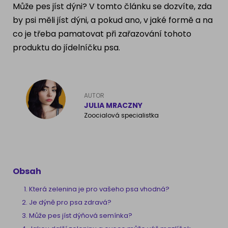
Může pes jíst dýni? V tomto článku se dozvíte, zda
Ragdoll
PLEMENA PSŮ
by psi měli jíst dýni, a pokud ano, v jaké formě a na
co je třeba pamatovat při zařazování tohoto
Britská krátkosrstá kočka
Francouzský buldog
produktu do jídelníčku psa.
Bengálská kočka
Dalmatín
Kanadský Sphynx
Zlatý retrívr
AUTOR
JULIA MRACZNY
Německý ovčák
Zoocialová specialistka
Atlas psů
Obsah
Která zelenina je pro vašeho psa vhodná?
Je dýně pro psa zdravá?
Může pes jíst dýňová semínka?