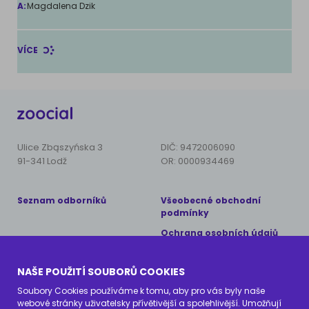
A:
Magdalena Dzik
VÍCE
Ulice Zbąszyńska 3
DIČ: 9472006090
91-341 Lodž
OR: 0000934469
Seznam odborníků
Všeobecné obchodní
podmínky
Ochrana osobních údajů
Copyright © 2024 AnimalCare
NAŠE POUŽITÍ SOUBORŮ COOKIES
Všechna práva vyhrazena
Soubory Cookies používáme k tomu, aby pro vás byly naše
webové stránky uživatelsky přívětivější a spolehlivější. Umožňují