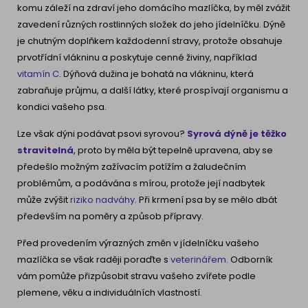
komu záleží na zdraví jeho domácího mazlíčka, by měl zvážit
zavedení různých rostlinných složek do jeho jídelníčku. Dýně
je chutným doplňkem každodenní stravy, protože obsahuje
prvotřídní vlákninu a poskytuje cenné živiny, například
vitamín C
. Dýňová dužina je bohatá na vlákninu, která
zabraňuje průjmu, a další látky, které prospívají organismu a
kondici vašeho psa.
Lze však dýni podávat psovi syrovou?
Syrová dýně je těžko
stravitelná
, proto by měla být tepelně upravena, aby se
předešlo možným zažívacím potížím a žaludečním
problémům, a podávána s mírou, protože její nadbytek
může zvýšit
riziko nadváhy
. Při krmení psa by se mělo dbát
především na poměry a způsob přípravy.
Před provedením výrazných změn v jídelníčku vašeho
mazlíčka se však raději poraďte s
veterinářem
. Odborník
vám pomůže přizpůsobit stravu vašeho zvířete podle
plemene, věku a individuálních vlastností.