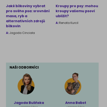
Jaké bílkoviny vybrat
Kroupy pro psy: mohou
pro svého psa: srovnání
kroupy vašemu psovi
masa, ryb a
ublížit?
alternativních zdrojů
A:
Renata Kurcil
bílkovin
A:
Jagoda Cinciała
NAŠI ODBORNÍCI
Jagoda Bulińska
Anna Babst