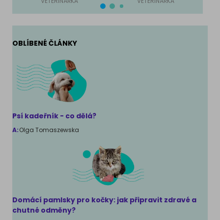
VETERINÁŘKA
VETERINÁŘKA
OBLÍBENÉ ČLÁNKY
Psí kadeřník - co dělá?
A:
Olga Tomaszewska
Domácí pamlsky pro kočky: jak připravit zdravé a
chutné odměny?