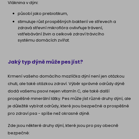
Vláknina v dýni:
působí jako prebiotikum,
stimuluje růst prospěšných bakterií ve střevech a
zdravá střevní mikroflóra ovlivňuje trávení,
vstřebávání živin a celkové zdraví trávicího
systému domácích zvířat.
Jaký typ dýně může pes jíst?
Krmení vašeho domácího mazlíčka dýní není jen otázkou
chuti, ale také otázkou zdraví. Výběr správné odrůdy dýně
dodá vašemu psovi nejen vitamín C, ale také další
prospěšné minerální látky. Pes může jíst různé druhy dýní, ale
je důležité vybírat odrůdy, které jsou bezpečné a prospěšné
pro zdraví psa - spíše než okrasné dýně.
Zde jsou některé druhy dýní, které jsou pro psy obecně
bezpečné: