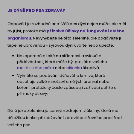
JE DÝNĚ PRO PSA ZDRAVÁ?
Odpověď je rozhodně ano! Váš pes dýni nejen může, ale měl
by ji jíst, protože má
příznivé účinky na fungování celého
organismu
. Nevyhýbejte se této zelenině, ale podávejte ji
tepelně upravenou - syrovou dýni uvařte nebo upečte.
Nezapomeňte také na střídmost a vyloučte
přidávání soli, která může být pro játra vašeho
maltézského psíka
nebo
bišonka
škodlivá.
Vyhněte se podávání dýňového krmiva, které
obsahuje velké množství umělých aromat nebo
koření, protože ty často způsobují zažívací potíže a
příznaky otravy.
Dýně jako zelenina je cenným zdrojem vlákniny, která má
důležitou funkci při udržování zdravého střevního prostředí
vašeho psa.