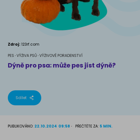
AKVARIJNÍ RYBY
Pamlsky a doplňky stravy
Výživové poradenství
Pamlsky a doplňky stravy
KONĚ
VÝCHOVA PSA
Chování
MÁM KOČKU
Zdroj:
123rf.com
Školení
Jak rozumět kočce
PES
VÝŽIVA PSŮ
VÝŽIVOVÉ PORADENSTVÍ
Dýně pro psa: může pes jíst dýně?
Život s kočkou
MÁM PSA
Kotě doma
Jak pochopit psa
Školení
Sdílet
Život se psem
Příslušenství pro kočky
Štěně v domě
PUBLIKOVÁNO:
22.10.2024
09:58
PŘEČTĚTE ZA:
5 MIN.
Příslušenství pro psy
PLEMENA KOČEK