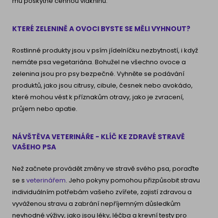
mu poskytne cennou vlákninu.
KTERÉ ZELENINĚ A OVOCI BYSTE SE MĚLI VYHNOUT?
Rostlinné produkty jsou v psím jídelníčku nezbytností, i když
nemáte psa vegetariána. Bohužel ne všechno ovoce a
zelenina jsou pro psy bezpečné. Vyhněte se podávání
produktů, jako jsou citrusy, cibule, česnek nebo avokádo,
které mohou vést k příznakům otravy, jako je zvracení,
průjem nebo apatie.
NÁVŠTĚVA VETERINÁŘE - KLÍČ KE ZDRAVÉ STRAVĚ
VAŠEHO PSA
Než začnete provádět změny ve stravě svého psa, poraďte
se s
veterinářem
. Jeho pokyny pomohou přizpůsobit stravu
individuálním potřebám vašeho zvířete, zajistí zdravou a
vyváženou stravu a zabrání nepříjemným důsledkům
nevhodné výživy, jako jsou léky, léčba a krevní testy pro