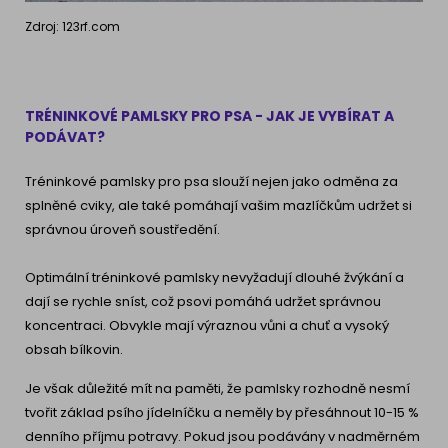
Zdroj: 123rf.com
TRÉNINKOVÉ PAMLSKY PRO PSA - JAK JE VYBÍRAT A
PODÁVAT?
Tréninkové pamlsky pro psa slouží nejen jako odměna za
splněné cviky, ale také pomáhají vašim mazlíčkům udržet si
správnou úroveň soustředění.
Optimální tréninkové pamlsky nevyžadují dlouhé žvýkání a
dají se rychle sníst, což psovi pomáhá udržet správnou
koncentraci. Obvykle mají výraznou vůni a chuť a vysoký
obsah bílkovin.
Je však důležité mít na paměti, že pamlsky rozhodně nesmí
tvořit základ psího jídelníčku a neměly by přesáhnout 10-15 %
denního příjmu potravy. Pokud jsou podávány v nadměrném