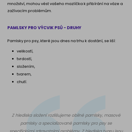
množství, mohou vést vašeho mazlíčka k přibírání na váze a
zažívacím problémům.
PAMLSKY PRO VÝCVIK PSŮ - DRUHY
Pamlsky pro psy, které jsou dnes na trhu k dostání, se liší:
velikostí,
tvrdostí,
složením,
tvarem,
chutí.
Z hlediska složení rozlišujeme obilné pamlsky, masové
pamlsky a specializované pamlsky pro psy se
specifickými zdravotními problémy. Z hlediska tvaru jsou