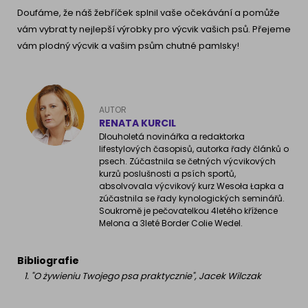
Doufáme, že náš žebříček splnil vaše očekávání a pomůže
vám vybrat ty nejlepší výrobky pro výcvik vašich psů. Přejeme
vám plodný výcvik a vašim psům chutné pamlsky!
AUTOR
RENATA KURCIL
Dlouholetá novinářka a redaktorka
lifestylových časopisů, autorka řady článků o
psech. Zúčastnila se četných výcvikových
kurzů poslušnosti a psích sportů,
absolvovala výcvikový kurz Wesoła Łapka a
zúčastnila se řady kynologických seminářů.
Soukromě je pečovatelkou 4letého křížence
Melona a 3leté Border Colie Wedel.
Bibliografie
"O żywieniu Twojego psa praktycznie", Jacek Wilczak