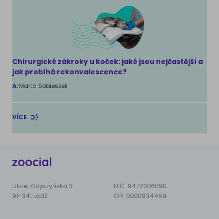
Chirurgické zákroky u koček: jaké jsou nejčastější a
jak probíhá rekonvalescence?
A:
Marta Sobieszek
VÍCE
Ulice Zbąszyńska 3
DIČ: 9472006090
91-341 Lodž
OR: 0000934469