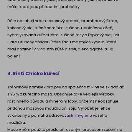
máta, které jsou přírodními probiotiky.
Dále obsahují hrách, lososový protein, bramborový škrob,
kokosový olej, lněné semínko, sušenou jablečnou dřeň,
hydrolyzovaná kuřecí játra, sušené řasy a řepkový olej. Brit
Care Crunchy
obsahují také řadu mastných kyselin, které
mají pozitivní vliv na stav kůže a srsti, a ekologické 200g
balení.
4. Rinti Chicko kuřecí
Tréninkový pamlsek pro psy od společnosti Rinti se skládá až
z 95 % z kuřecího masa. Obsahuje také vedlejší výrobky
rostlinného původu a minerální látky, přičemž neobsahuje
přidanou masovou moučku ani sóju. Výrobek je lehce
stravitelný a pomáhá udržovat
ústní hygienu
vašeho
mazlíčka.
Maso v něm
použité prošlo přirozeným procesem sušení na