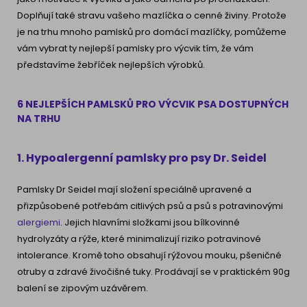
Doplňují také stravu vašeho mazlíčka o cenné živiny. Protože
je na trhu mnoho pamlsků pro domácí mazlíčky, pomůžeme
vám vybrat ty nejlepší pamlsky pro výcvik tím, že vám
představíme žebříček nejlepších výrobků.
6 NEJLEPŠÍCH PAMLSKŮ PRO VÝCVIK PSA DOSTUPNÝCH
NA TRHU
1. Hypoalergenní pamlsky pro psy Dr. Seidel
Pamlsky Dr Seidel mají složení speciálně upravené a
přizpůsobené potřebám citlivých psů a psů s potravinovými
alergiemi
. Jejich hlavními složkami jsou bílkovinné
hydrolyzáty a rýže, které minimalizují riziko potravinové
intolerance. Kromě toho obsahují rýžovou mouku, pšeničné
otruby a zdravé živočišné tuky. Prodávají se v praktickém 90g
balení se zipovým uzávěrem.