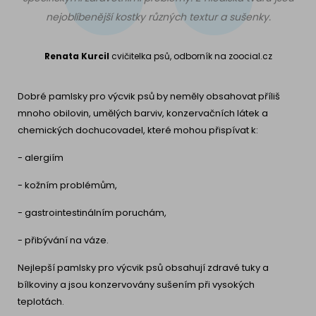
nejoblíbenější kostky různých textur a sušenky.
Renata Kurcil
cvičitelka psů, odborník na zoocial.cz
Dobré pamlsky pro výcvik psů by neměly obsahovat příliš
mnoho obilovin, umělých barviv, konzervačních látek a
chemických dochucovadel, které mohou přispívat k:
- alergiím
- kožním problémům,
- gastrointestinálním poruchám,
- přibývání na váze.
Nejlepší pamlsky pro výcvik psů obsahují zdravé tuky a
bílkoviny a jsou konzervovány sušením při vysokých
teplotách.