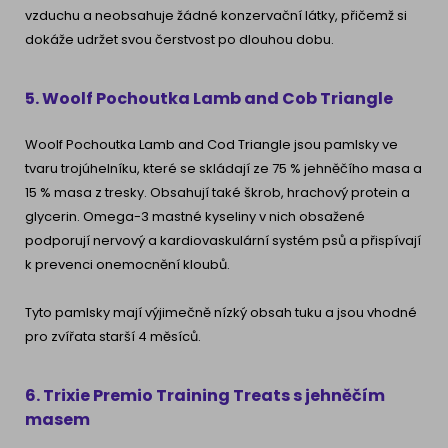
vzduchu a neobsahuje žádné konzervační látky, přičemž si
dokáže udržet svou čerstvost po dlouhou dobu.
5. Woolf Pochoutka Lamb and Cob Triangle
Woolf Pochoutka Lamb
and Cod Triangle jsou pamlsky ve
tvaru trojúhelníku, které se skládají ze 75 % jehněčího masa a
15 % masa z tresky. Obsahují také škrob, hrachový protein a
glycerin. Omega-3 mastné kyseliny v nich obsažené
podporují nervový a kardiovaskulární systém psů a přispívají
k prevenci onemocnění kloubů.
Tyto pamlsky mají výjimečně nízký obsah tuku a jsou vhodné
pro zvířata starší 4 měsíců.
6. Trixie Premio Training Treats s jehněčím
masem