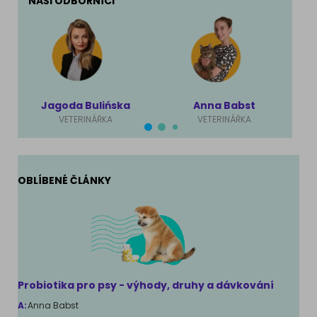
NAŠI ODBORNÍCI
Jagoda Bulińska
Anna Babst
VETERINÁŘKA
VETERINÁŘKA
OBLÍBENÉ ČLÁNKY
Probiotika pro psy - výhody, druhy a dávkování
A:
Anna Babst