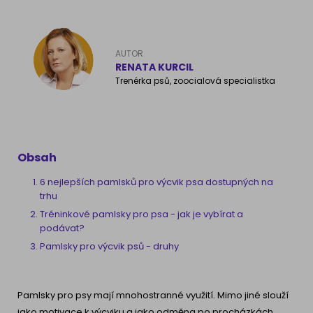
Ragdoll
PLEMENA PSŮ
Britská krátkosrstá kočka
AUTOR
Francouzský buldog
RENATA KURCIL
Bengálská kočka
Trenérka psů, zoocialová specialistka
Dalmatín
Kanadský Sphynx
Zlatý retrívr
Německý ovčák
Obsah
6 nejlepších pamlsků pro výcvik psa dostupných na
trhu
Atlas psů
Tréninkové pamlsky pro psa - jak je vybírat a
podávat?
Pamlsky pro výcvik psů - druhy
Pamlsky pro psy mají mnohostranné využití. Mimo jiné slouží
jako motivace k výcviku a jako odměna po procházkách.