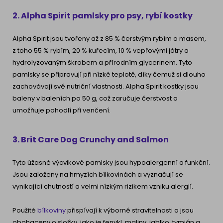
2. Alpha Spirit pamlsky pro psy, rybí kostky
Alpha
Spirit jsou tvořeny až z 85 % čerstvým rybím a masem,
z toho 55 % rybím, 20 % kuřecím, 10 % vepřovými játry a
hydrolyzovaným škrobem a přírodním glycerinem. Tyto
pamlsky se připravují při nízké teplotě, díky čemuž si dlouho
zachovávají své nutriční vlastnosti. Alpha
Spirit kostky
jsou
baleny v baleních po 50 g, což zaručuje čerstvost a
umožňuje pohodlí při venčení.
3. Brit Care Dog Crunchy and Salmon
Tyto úžasné výcvikové pamlsky jsou hypoalergenní a funkční.
Jsou založeny na hmyzích bílkovinách a vyznačují se
vynikající chutností a velmi nízkým rizikem vzniku alergií.
Použité
bílkoviny
přispívají k výborné stravitelnosti a jsou
obohaceny o složky, jako je fenykl, maliny, jablko, tymián a