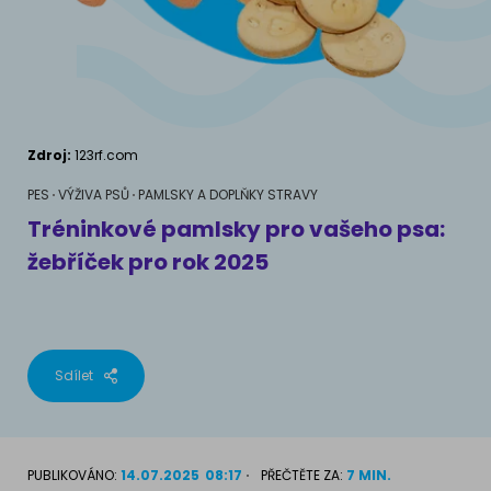
AKVARIJNÍ RYBY
Pamlsky a doplňky stravy
Výživové poradenství
Pamlsky a doplňky stravy
KONĚ
VÝCHOVA PSA
Chování
MÁM KOČKU
Zdroj:
123rf.com
Školení
Jak rozumět kočce
PES
VÝŽIVA PSŮ
PAMLSKY A DOPLŇKY STRAVY
Tréninkové pamlsky pro vašeho psa:
Život s kočkou
žebříček pro rok 2025
MÁM PSA
Kotě doma
Jak pochopit psa
Školení
Život se psem
Sdílet
Příslušenství pro kočky
Štěně v domě
Příslušenství pro psy
PLEMENA KOČEK
PUBLIKOVÁNO:
14.07.2025
08:17
PŘEČTĚTE ZA:
7 MIN.