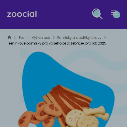
PES
Pes
Výživa psů
Pamlsky a doplňky stravy
Tréninkové pamlsky pro vašeho psa: žebříček pro rok 2025
KOČKA
ZDRAVÍ PSŮ
OSTATNÍ DRUHY
Léčba
ZDRAVÍ KOČEK
ESG
Prevence
Léčba
MALÁ ZVÍŘATA
Prevence
ČLÁNKY O ESG A UDRŽITELNÉM ROZVOJI
VÝŽIVA PSŮ
PTÁCI
Krmiva
VÝŽIVA KOČEK
PLAZI A OBOJŽIVELNÍCI
Výživové poradenství
Krmiva