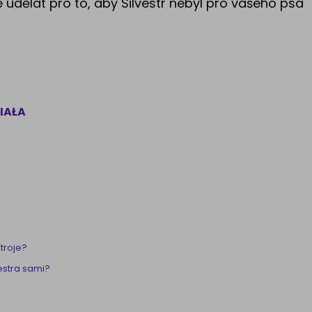
udělat pro to, aby Silvestr nebyl pro vašeho psa
IAŁA
troje?
estra sami?