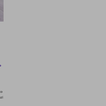
o
to
ází