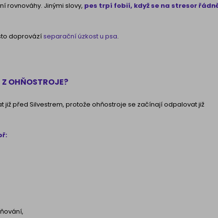
ční rovnováhy. Jinými slovy,
pes trpí fobií, když se na stresor řádn
sto doprovází
separační úzkost u psa
.
U Z OHŇOSTROJE?
t již před Silvestrem, protože ohňostroje se začínají odpalovat již
př:
ňování,