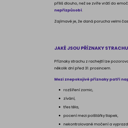
příliš dlouho, než se zvíře vrátí do emo
nepřizpůsobí
.
Zajímavé je, že daná porucha velmi ča
JAKÉ JSOU PŘÍZNAKY STRACH
Příznaky strachu z rachejtlí lze pozorova
několik dní před 31. prosincem.
Mezi znepokojivé příznaky patří na
rozšíření zornic,
zívání,
třes těla,
pocení mezi polštářky tlapek,
nekontrolované močení a vyprazd