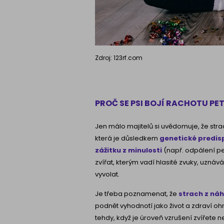
Zdroj: 123rf.com
PROČ SE PSI BOJÍ RACHOTU PE
Jen málo majitelů si uvědomuje, že stra
která je důsledkem
genetické predis
zážitku z minulosti
(např. odpálení pe
zvířat, kterým vadí hlasité zvuky, uznává
vyvolat.
Je třeba poznamenat, že
strach z náh
podnět vyhodnotí jako život a zdraví ohr
tehdy, když je úroveň vzrušení zvířete