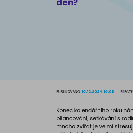
den?
Atlas psů
PUBLIKOVÁNO:
10.12.2024
10:05
PŘEČTĚ
Konec kalendářního roku nám 
bilancování, setkávání s rod
mnoho zvířat je velmi stresují