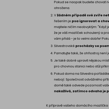
Pokud se naopak budete chovat neu
ohrožena.
V
žádném případě své zvíře net
řešením je
psa ignorovat a chov
majitele ničím neobvyklým: "Když j
že je váš mazlíček schoulený a prov
vám přidá - je to velmi dobře! Pok
Silvestrovské
procházky se pse
Pamatujte také, že ohňostroj není j
Je také dobré upravit nějakou mís
pro chovnou stanici nebo stůl přikr
Pokud doma na Silvestra pořádáte 
nebojí. Společnost odvážného přít
domě také odvede pozornost vašeh
nakažlivá, zatímco odvaha je
K přípravě vašeho domácího mazlíčka n