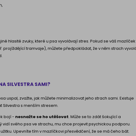
n,
é hlasité zvuky, které u psa vyvolávají stres. Pokud se váš mazlíček
 projíždějící tramvaje), můžete předpokládat, že v něm strach vyvolá
d.
NA SILVESTRA SAMI?
sa uspal, zvažte, jak můžete minimalizovat jeho strach sami. Existuje
 Silvestra s menším stresem.
k bojí -
nesnažte se ho utěšovat
. Může se to zdát šokující a
erý vidí svého psa ve strachu, mu chce projevit psychickou podporu.
užitku. Upevníte tím v mazlíčkovi přesvědčení, že se má čeho bát.