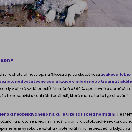
TARD?
ch z rachotu ohňostrojů na Silvestra je ve skutečnosti
zvuková fobie
,
pozice, nedostatečné socializace v mládí nebo traumatickéh
tardy v blízké vzdálenosti). Nicméně až 60 % opatrovníků domácích
, že to nesouvisí s konkrétní událostí, která mohla tento typ chování
lého a neočekávaného hluku je u zvířat zcela normální
. Pes ten
ožující, a proto se před ním snaží chránit. K patologické reakci doch
 nepřiměřeně vysoká ve vztahu k potenciálnímu nebezpečí a když trvá