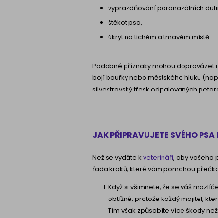
vyprazdňování paranazálních duti
štěkot psa,
úkryt na tichém a tmavém místě.
Podobné příznaky mohou doprovázet i jin
bojí bouřky nebo městského hluku (např.
silvestrovský třesk odpalovaných petar
JAK PŘIPRAVUJETE SVÉHO PSA 
Než se vydáte k
veterináři
, aby vašeho p
řada kroků, které vám pomohou přečkat
Když si všimnete, že se váš mazlíče
obtížné, protože každý majitel, kt
Tím však způsobíte více škody než 