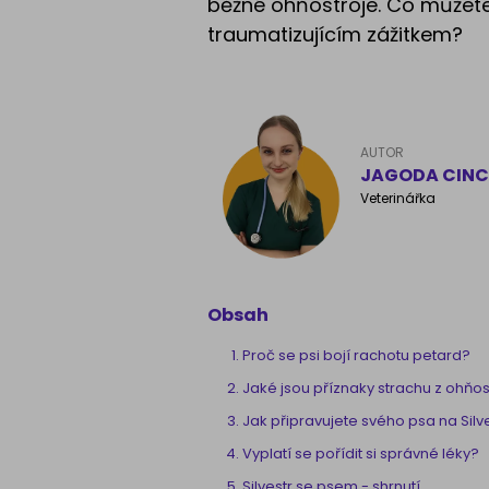
běžné ohňostroje. Co můžete 
traumatizujícím zážitkem?
AUTOR
JAGODA CINC
Veterinářka
Obsah
Proč se psi bojí rachotu petard?
Jaké jsou příznaky strachu z ohňos
Jak připravujete svého psa na Silv
Vyplatí se pořídit si správné léky?
Silvestr se psem - shrnutí