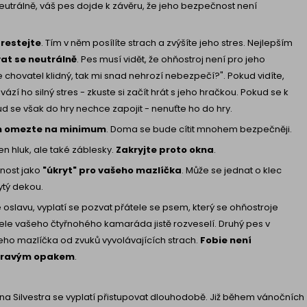
trálně, váš pes dojde k závěru, že jeho bezpečnost není
restejte
. Tím v něm posílíte strach a zvýšíte jeho stres. Nejlepším
at se neutrálně
. Pes musí vidět, že ohňostroj není pro jeho
e chovatel klidný, tak mi snad nehrozí nebezpečí?". Pokud vidíte,
ází ho silný stres - zkuste si začít hrát s jeho hračkou. Pokud se k
ud se však do hry nechce zapojit - nenuťte ho do hry.
m omezte na minimum
. Doma se bude cítit mnohem bezpečněji.
en hluk, ale také záblesky.
Zakryjte proto okna
.
tnost jako
"úkryt" pro vašeho mazlíčka
. Může se jednat o klec
ytý dekou.
oslavu, vyplatí se pozvat přátele se psem, který se ohňostroje
ele vašeho čtyřnohého kamaráda jistě rozveselí. Druhý pes v
o mazlíčka od zvuků vyvolávajících strach.
Fobie není
 pravým opakem
.
a Silvestra se vyplatí přistupovat dlouhodobě. Již během vánočních