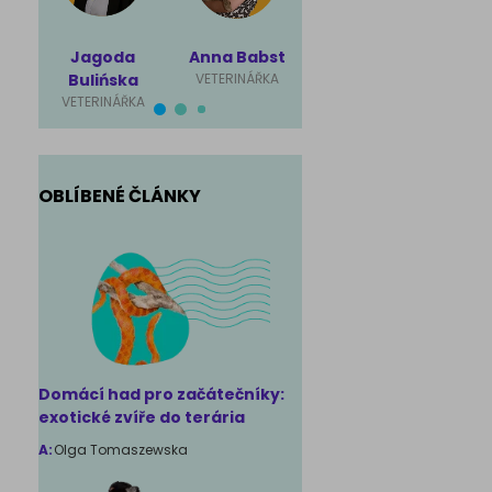
Jagoda
Anna Babst
Karolina
Mag
Bulińska
VETERINÁŘKA
Ściubisz
Rut
VETERINÁŘKA
VETERINÁŘKA
VET
OBLÍBENÉ ČLÁNKY
Domácí had pro začátečníky:
exotické zvíře do terária
A:
Olga Tomaszewska