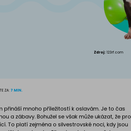
Kanadský S
Příslušenství pro
kočky
Zdroj:
123rf.com
TE ZA:
7 MIN.
přináší mnoho příležitostí k oslavám. Je to čas
inou a zábavy. Bohužel se však může ukázat, že pro
cí. To platí zejména o silvestrovské noci, kdy jsou