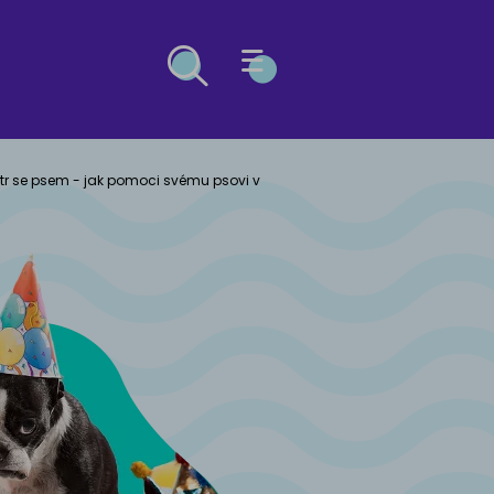
ESG
str se psem - jak pomoci svému psovi v
Ů
OČEK
ý buldog
kosrstá
kočka
včák