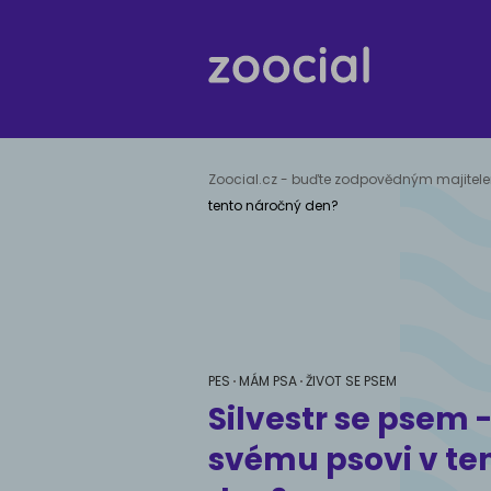
PES
Zoocial.cz - buďte zodpovědným majite
tento náročný den?
ZDRAVÍ PSŮ
ZDRAVÍ KOČEK
MALÁ ZVÍŘATA
ČLÁNKY O ESG A
VÝŽIVA PSŮ
PTÁCI
VÝŽIVA KOČEK
VÝCH
PLAZI 
UDRŽITELNÉM
OBOJŽ
ROZVOJI
Léčba
Léčba
Krmiva
Krmiva
Chová
Prevence
Prevence
Výživové
Výživové
Škole
PES
MÁM PSA
ŽIVOT SE PSEM
poradenství
poradenství
Silvestr se psem 
svému psovi v te
Pamlsky a doplňky
Pamlsky a doplňky
stravy
stravy