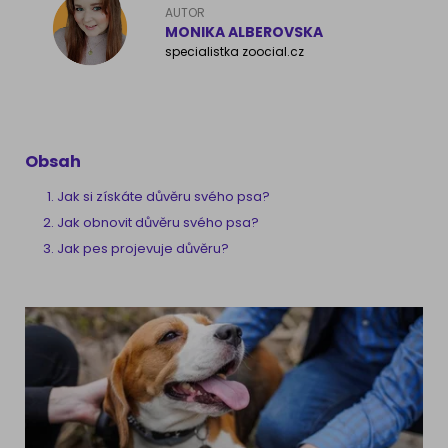
AUTOR
MONIKA ALBEROVSKA
specialistka zoocial.cz
Obsah
Jak si získáte důvěru svého psa?
Jak obnovit důvěru svého psa?
Jak pes projevuje důvěru?