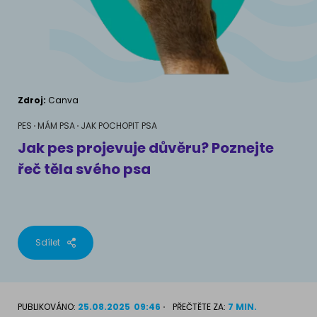
AKVARIJNÍ RYBY
Pamlsky a doplňky stravy
Výživové poradenství
Pamlsky a doplňky stravy
KONĚ
VÝCHOVA PSA
Chování
MÁM KOČKU
Zdroj:
Canva
Školení
Jak rozumět kočce
PES
MÁM PSA
JAK POCHOPIT PSA
Jak pes projevuje důvěru? Poznejte
Život s kočkou
řeč těla svého psa
MÁM PSA
Kotě doma
Jak pochopit psa
Školení
Život se psem
Sdílet
Příslušenství pro kočky
Štěně v domě
Příslušenství pro psy
PLEMENA KOČEK
PUBLIKOVÁNO:
25.08.2025
09:46
PŘEČTĚTE ZA:
7 MIN.