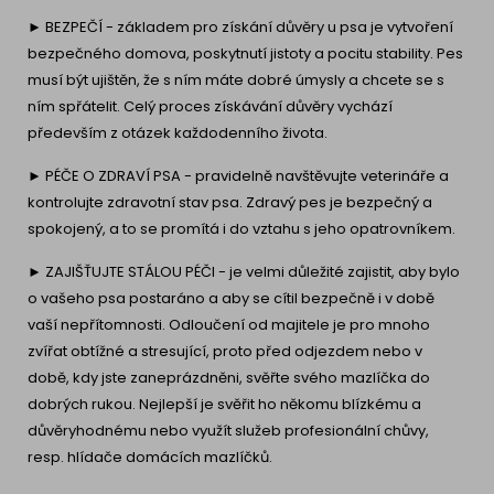
► BEZPEČÍ - základem pro získání důvěry u psa je vytvoření
bezpečného domova, poskytnutí jistoty a pocitu stability. Pes
musí být ujištěn, že s ním máte dobré úmysly a chcete se s
ním spřátelit. Celý proces získávání důvěry vychází
především z otázek každodenního života.
► PÉČE O ZDRAVÍ PSA - pravidelně navštěvujte veterináře a
kontrolujte zdravotní stav psa. Zdravý pes je bezpečný a
spokojený, a to se promítá i do vztahu s jeho opatrovníkem.
► ZAJIŠŤUJTE STÁLOU PÉČI - je velmi důležité zajistit, aby bylo
o vašeho psa postaráno a aby se cítil bezpečně i v době
vaší nepřítomnosti. Odloučení od majitele je pro mnoho
zvířat obtížné a stresující, proto před odjezdem nebo v
době, kdy jste zaneprázdněni, svěřte svého mazlíčka do
dobrých rukou. Nejlepší je svěřit ho někomu blízkému a
důvěryhodnému nebo využít služeb profesionální chůvy,
resp. hlídače domácích mazlíčků.