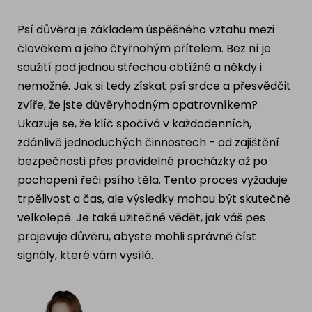
Ragdoll
PLEMENA PSŮ
Psí důvěra je základem úspěšného vztahu mezi
Britská krátkosrstá kočka
člověkem a jeho čtyřnohým přítelem. Bez ní je
Francouzský buldog
soužití pod jednou střechou obtížné a někdy i
Bengálská kočka
nemožné. Jak si tedy získat psí srdce a přesvědčit
Dalmatín
zvíře, že jste důvěryhodným opatrovníkem?
Kanadský Sphynx
Zlatý retrívr
Ukazuje se, že klíč spočívá v každodenních,
zdánlivě jednoduchých činnostech - od zajištění
Německý ovčák
bezpečnosti přes pravidelné procházky až po
pochopení řeči psího těla. Tento proces vyžaduje
trpělivost a čas, ale výsledky mohou být skutečně
Atlas psů
velkolepé. Je také užitečné vědět, jak váš pes
projevuje důvěru, abyste mohli správně číst
signály, které vám vysílá.