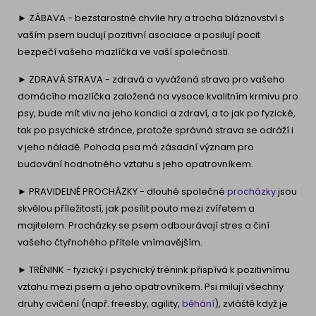
► ZÁBAVA - bezstarostné chvíle hry a trocha bláznovství s
vaším psem budují pozitivní asociace a posilují pocit
bezpečí vašeho mazlíčka ve vaší společnosti.
► ZDRAVÁ STRAVA - zdravá a vyvážená strava pro vašeho
domácího mazlíčka založená na vysoce kvalitním krmivu pro
psy, bude mít vliv na jeho kondici a zdraví, a to jak po fyzické,
tak po psychické stránce, protože správná strava se odráží i
v jeho náladě. Pohoda psa má zásadní význam pro
budování hodnotného vztahu s jeho opatrovníkem.
► PRAVIDELNÉ PROCHÁZKY - dlouhé společné
procházky
jsou
skvělou příležitostí, jak posílit pouto mezi zvířetem a
majitelem. Procházky se psem odbourávají stres a činí
vašeho čtyřnohého přítele vnímavějším.
► TRÉNINK - fyzický i psychický trénink přispívá k pozitivnímu
vztahu mezi psem a jeho opatrovníkem. Psi milují všechny
druhy cvičení (např. freesby, agility,
běhání
), zvláště když je