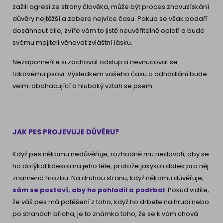
zažili agresi ze strany člověka, může být proces znovuzískání
důvěry nejtěžší a zabere nejvíce času. Pokud se však podaří
dosáhnout cíle, zvíře vám to jistě neuvěřitelně oplatí a bude
svému majiteli věnovat zvláštní lásku.
Nezapomeňte si zachovat odstup a nevnucovat se
takovému psovi. Výsledkem vašeho času a odhodlání bude
velmi obohacující a hluboký vztah se psem.
JAK PES PROJEVUJE DŮVĚRU?
Když pes někomu nedůvěřuje, rozhodně mu nedovolí, aby se
ho dotýkal kdekoli na jeho těle, protože jakýkoli dotek pro něj
znamená hrozbu. Na druhou stranu, když někomu důvěřuje,
sám se postaví, aby ho pohladil a podrbal
. Pokud vidíte,
že váš pes má potěšení z toho, když ho drbete na hrudi nebo
po stranách břicha, je to známka toho, že se k vám chová