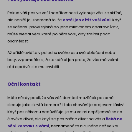
Pokud váš pes ve vaší nepřítomnosti vytahuje věci ze skříně,
ale neničí je, znamená to, že
chtěl jen cítit vaši vůni
. Když
se vašemu psovi stýská po jeho milovaném opatrovníkovi,
může hledat věci, které po něm voní, aby zmírnil pocit
osamělosti.
Až příště uvidíte v pelechu svého psa své oblečení nebo
boty, vzpomeňte si, že to udělal jen proto, že vás má velmi
rád a právě jste mu chyběli.
Oční kontakt
Máte někdy pocit, že vás váš domácí mazlíček pozorně
sleduje jako skrytá kamera? I toto chování je projevem lásky!
Když pes někomu nedůvěřuje, je mu velmi nepříjemné se na
člověka dívat, ale když se pes začne dívat na vás a
čeká na
oční kontakt s
vámi
, neznamená to nic jiného než velkou