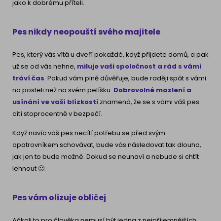
jako k dobrému příteli.
Pes nikdy neopouští svého majitele
Pes, který vás vítá u dveří pokaždé, když přijdete domů, a pak
už se od vás nehne,
miluje vaši společnost a rád s vámi
tráví čas
. Pokud vám plně důvěřuje, bude raději spát s vámi
na posteli než na svém pelíšku.
Dobrovolné mazlení a
usínání ve vaší blízkosti
znamená, že se s vámi váš pes
cítí stoprocentně v bezpečí.
Když navíc váš pes necítí potřebu se před svým
opatrovníkem schovávat, bude vás následovat tak dlouho,
jak jen to bude možné. Dokud se neunaví a nebude si chtít
lehnout 🙂.
Pes vám olizuje obličej
Ačkoli to pro člověka nemusí být jedna z nejpříjemnějších