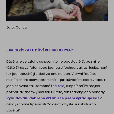
Zdroj: Canva
JAK SI ZÍSKÁTE DŮVĚRU SVÉHO PSA?
Důvěra je ve vztahu se psem to nejpodstatnější, bez ní je
těžké žít se zvířetem pod jednou střechou. Jak asi tušíte, není
tak jednoduché ji získat ze dne na den. V první řadě se
musíte snažit psovi porozumět - jak důvodům, které vedou k
jeho chování, tak samotné
řeči těla
, díky níž může majitel
poznat jak známky smutku zvířete, tak známky jeho pohody.
Vybudování dobrého vztahu se psem vyžaduje čas
a
někdy i hodně trpělivosti Co dělat, abyste si získali jeho
důvěru?