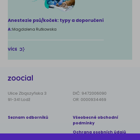
Anestezie psů/koček: typy a doporučení
A:
Magdalena Rutkowska
VÍCE
Ulice Zbąszyńska 3
DIČ: 9472006090
91-341 Lodž
OR: 0000934469
Seznam odborníků
Všeobecné obchodní
podmínky
Ochrana osobních údajů