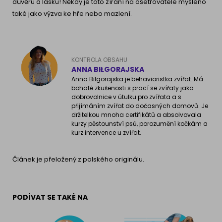
důvěru a lásku! Někdy je toto zírání na ošetřovatele myšleno
také jako výzva ke hře nebo mazlení.
KONTROLA OBSAHU
ANNA BIŁGORAJSKA
Anna Bilgorajska je behavioristka zvířat. Má
bohaté zkušenosti s prací se zvířaty jako
dobrovolnice v útulku pro zvířata a s
přijímáním zvířat do dočasných domovů. Je
držitelkou mnoha certifikátů a absolvovala
kurzy pěstounství psů, porozumění kočkám a
kurz intervence u zvířat.
Článek je přeložený z polského originálu.
PODÍVAT SE TAKÉ NA