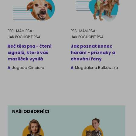
PES
MÁM PSA
PES
MÁM PSA
JAK POCHOPIT PSA
JAK POCHOPIT PSA
Řeč těla psa - čtení
Jak poznat konec
signálů, které váš
hárání - příznaky a
mazlíček vysílá
chování feny
A:
Jagoda Cinciała
A:
Magdalena Rutkowska
NAŠI ODBORNÍCI