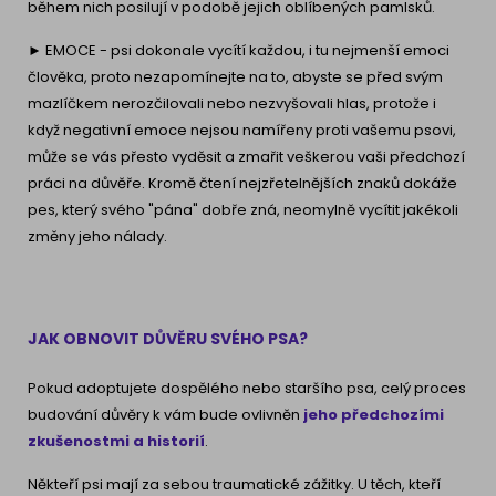
během nich posilují v podobě jejich oblíbených pamlsků.
► EMOCE - psi dokonale vycítí každou, i tu nejmenší emoci
člověka, proto nezapomínejte na to, abyste se před svým
mazlíčkem nerozčilovali nebo nezvyšovali hlas, protože i
když negativní emoce nejsou namířeny proti vašemu psovi,
může se vás přesto vyděsit a zmařit veškerou vaši předchozí
práci na důvěře. Kromě čtení nejzřetelnějších znaků dokáže
pes, který svého "pána" dobře zná, neomylně vycítit jakékoli
změny jeho nálady.
JAK OBNOVIT DŮVĚRU SVÉHO PSA?
Pokud adoptujete dospělého nebo staršího psa, celý proces
budování důvěry k vám bude ovlivněn
jeho předchozími
zkušenostmi a historií
.
Někteří psi mají za sebou traumatické zážitky. U těch, kteří