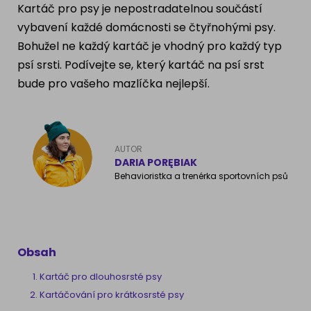
Kartáč pro psy je nepostradatelnou součástí
Ragdoll
PLEMENA PSŮ
vybavení každé domácnosti se čtyřnohými psy.
Bohužel ne každý kartáč je vhodný pro každý typ
Britská krátkosrstá kočka
Francouzský buldog
psí srsti. Podívejte se, který kartáč na psí srst
Bengálská kočka
bude pro vašeho mazlíčka nejlepší.
Dalmatín
Kanadský Sphynx
Zlatý retrívr
AUTOR
Německý ovčák
DARIA PORĘBIAK
Behavioristka a trenérka sportovních psů
Atlas psů
Obsah
Kartáč pro dlouhosrsté psy
Kartáčování pro krátkosrsté psy