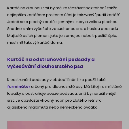
Kartáč na dlouhou srst by měl rozčesávat bez tahání, takže
nejlepším kartáčem pro tento účel je takzvaný "pudlí kartáč".
Jedná se o plochý kartáč s jemnými zuby a velkou plochou.
Snadno s ním vyčešete zacuchanou srst a hustou podsadu.
Majitelé psích plemen, jako je samojed nebo trpasličí špic,
musí mít takový kartáč doma.
Kartáč na odstraňování podsady a
vyčesávání dlouhosrstého psa
K odstranění podsady v období línání lze použít také
furminátor
určený pro dlouhosrsté psy. Má šířeji rozmístěné
lopatky a odstraňuje pouze podsadu, aniž by narušil vnější
srst. Je obzvláště vhodný např. pro zlatého retrívra,
aljašského malamuta nebo německého ovčáka.