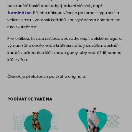
odstranění husté podsady, tj. odumřelé srsti, např.
furminátor.
Při jeho nákupu věnujte pozornost typu srsti a
velikosti psa - velikosti kartáčů jsou vyráběny s ohledem na
tuto skutečnost.
Pro krátkou, hustou srst bez podsady, např. polského ogara,
výmarského ohaře nebo krátkosrstého jezevčíka, postačí
kartáč z přírodních štětin nebo gumy, aby nedráždil jemnou
kůži zvířete.
Článek je přeložený z polského originálu.
PODÍVAT SE TAKÉ NA