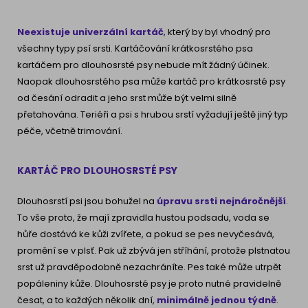
Neexistuje univerzální kartáč
, který by byl vhodný pro
všechny typy psí srsti. Kartáčování krátkosrstého psa
kartáčem pro dlouhosrsté psy nebude mít žádný účinek.
Naopak dlouhosrstého psa může kartáč pro krátkosrsté psy
od česání odradit a jeho srst může být velmi silně
přetahována. Teriéři a psi s hrubou srstí vyžadují ještě jiný typ
péče, včetně trimování.
KARTÁČ PRO DLOUHOSRSTÉ PSY
Dlouhosrstí psi jsou bohužel na
úpravu srsti nejnáročnější
.
To vše proto, že mají zpravidla hustou podsadu, voda se
hůře dostává ke kůži zvířete, a pokud se pes nevyčesává,
promění se v plsť. Pak už zbývá jen stříhání, protože plstnatou
srst už pravděpodobně nezachráníte. Pes také může utrpět
popáleniny kůže. Dlouhosrsté psy je proto nutné pravidelně
česat, a to každých několik dní,
minimálně jednou týdně
.