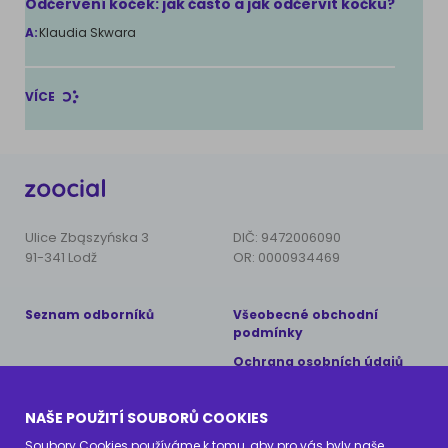
Odčervení koček: jak často a jak odčervit kočku?
A:
Klaudia Skwara
VÍCE
Ulice Zbąszyńska 3
DIČ: 9472006090
91-341 Lodž
OR: 0000934469
Seznam odborníků
Všeobecné obchodní
podmínky
Ochrana osobních údajů
Copyright © 2024 AnimalCare
NAŠE POUŽITÍ SOUBORŮ COOKIES
Všechna práva vyhrazena
Soubory Cookies používáme k tomu, aby pro vás byly naše