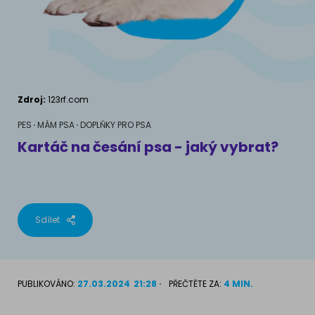
AKVARIJNÍ RYBY
Pamlsky a doplňky stravy
Výživové poradenství
Pamlsky a doplňky stravy
KONĚ
VÝCHOVA PSA
Chování
MÁM KOČKU
Zdroj:
123rf.com
Školení
Jak rozumět kočce
PES
MÁM PSA
DOPLŇKY PRO PSA
Kartáč na česání psa - jaký vybrat?
Život s kočkou
MÁM PSA
Kotě doma
Jak pochopit psa
Školení
Sdílet
Život se psem
Příslušenství pro kočky
Štěně v domě
PUBLIKOVÁNO:
27.03.2024
21:28
PŘEČTĚTE ZA:
4 MIN.
Příslušenství pro psy
PLEMENA KOČEK