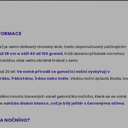
NFORMACE
s) je velmi oblíbený chovaný druh, často doporučovaný začínajícím
až 28 cm a váží 60 až 100 gramů
. Kvůli absenci přísavek na nohou
okážou však velmi obratně hrabat v zemi.
až 20 let.
Ve volné přírodě se genočíci noční vyskytují v
ráku, Pákistánu, Íránu nebo Indie.
Vedou noční způsob života, lov
chtěno mnoho barevných variet gekončíka nočního, které se ve volné
je
odrůda diablo blanco, což je bílý ještěr s červenýma očima.
KA NOČNÍHO?