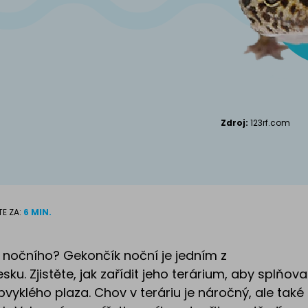
Kanadský S
Příslušenství pro
kočky
Zdroj:
123rf.com
TE ZA:
6 MIN.
 nočního? Gekončík noční je jedním z
sku. Zjistěte, jak zařídit jeho terárium, aby splňova
yklého plaza. Chov v teráriu je náročný, ale také