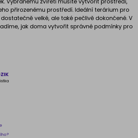
ek. Vybranému zvířeti musíte vytvořit prostředí,
eho přirozenému prostředí. Ideální terárium pro
dostatečně velké, ale také pečlivě dokončené. V
radíme, jak doma vytvořit správné podmínky pro
ZIK
istka
ce
ního?