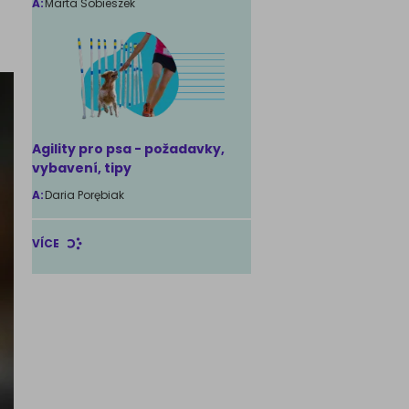
A:
Marta Sobieszek
Agility pro psa - požadavky,
vybavení, tipy
A:
Daria Porębiak
VÍCE