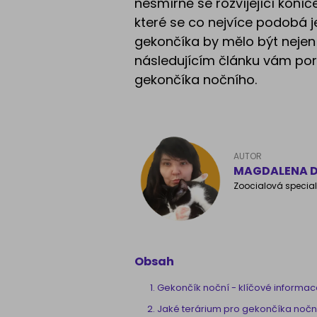
nesmírně se rozvíjející koníč
které se co nejvíce podobá j
gekončíka by mělo být nejen 
následujícím článku vám po
gekončíka nočního.
AUTOR
MAGDALENA D
Zoocialová special
Obsah
Gekončík noční - klíčové informa
Jaké terárium pro gekončíka noč