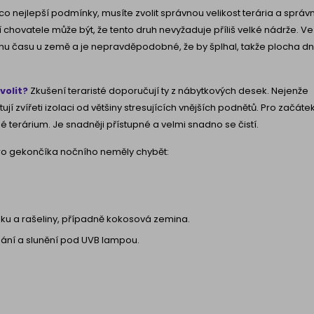
co nejlepší podmínky, musíte zvolit správnou velikost terária a správ
 chovatele může být, že tento druh nevyžaduje příliš velké nádrže. Ve
šinu času u země a je nepravděpodobné, že by šplhal, takže plocha d
volit?
Zkušení teraristé doporučují ty z nábytkových desek. Nejenže
ují zvířeti izolaci od většiny stresujících vnějších podnětů. Pro začáte
terárium. Je snadněji přístupné a velmi snadno se čistí.
 pro gekončíka nočního neměly chybět:
sku a rašeliny, případně kokosová zemina.
ání a slunění pod UVB lampou.