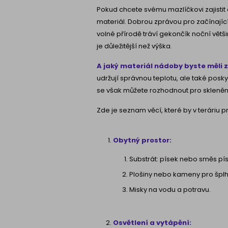
Pokud chcete svému mazlíčkovi zajistit 
materiál. Dobrou zprávou pro začínající
volné přírodě tráví gekončík noční vět
je důležitější než výška.
A jaký materiál nádoby byste měli z
udržují správnou teplotu, ale také poskyt
se však můžete rozhodnout pro skleněné 
Zde je seznam věcí, které by v teráriu
Obytný prostor:
Substrát: písek nebo směs pí
Plošiny nebo kameny pro šplh
Misky na vodu a potravu.
Osvětlení a vytápění: