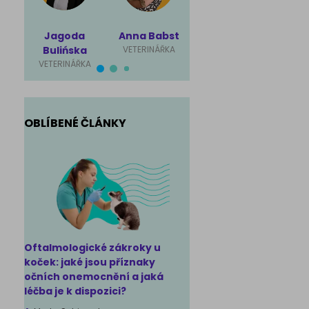
Jagoda
Anna Babst
Karolina
Mag
Bulińska
VETERINÁŘKA
Ściubisz
Rut
VETERINÁŘKA
VETERINÁŘKA
VET
OBLÍBENÉ ČLÁNKY
Oftalmologické zákroky u
koček: jaké jsou příznaky
očních onemocnění a jaká
léčba je k dispozici?