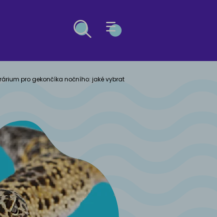
ESG
rárium pro gekončíka nočního: jaké vybrat
Ů
OČEK
ý buldog
kosrstá
kočka
včák