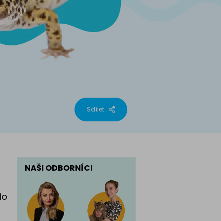
phynx
Sdílet
NAŠI ODBORNÍCI
lo