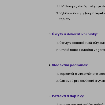
UVB lampa, která poskytuje do
Vyhřívací lampy (např. tepel
teploty.
Úkryty a dekorativní prvky:
Úkryty v podobě kusů kůry, ku
Umělá nebo skutečná vegetace
Sledování podmínek:
Teploměr a vlhkoměr pro sledov
Časovač pro osvětlení a vytá
Potrava a doplňky:
Krmivo pro gekončíka nočního