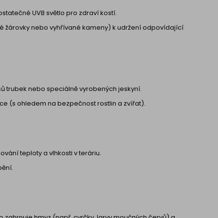
statečné UVB světlo pro zdraví kostí.
né žárovky nebo vyhřívané kameny) k udržení odpovídající
sů trubek nebo speciálně vyrobených jeskyní.
 (s ohledem na bezpečnost rostlin a zvířat).
ání teploty a vlhkosti v teráriu.
pění.
 zahrnuje hmyz (např. cvrčky, larvy moučných červů) a