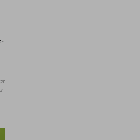
0-
at
z