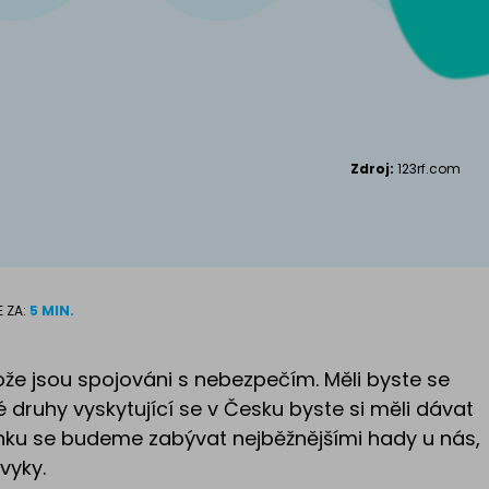
Kanadský S
Příslušenství pro
kočky
Zdroj:
123rf.com
E ZA:
5 MIN.
tože jsou spojováni s nebezpečím. Měli byste se
 druhy vyskytující se v Česku byste si měli dávat
nku se budeme zabývat nejběžnějšími hady u nás,
vyky.