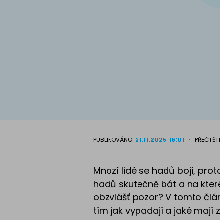
Atlas psů
PUBLIKOVÁNO:
21.11.2025
16:01
PŘEČTĚT
Mnozí lidé se hadů bojí, pro
hadů skutečně bát a na které
obzvlášť pozor? V tomto člá
tím jak vypadají a jaké mají z