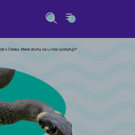
ESG
di v Česku: které druhy se u nás vyskytují?
Ů
OČEK
ý buldog
kosrstá
kočka
včák