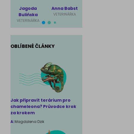
Jagoda
Anna Babst
Karolina
Mag
Bulińska
VETERINÁŘKA
Ściubisz
Rut
VETERINÁŘKA
VETERINÁŘKA
VET
OBLÍBENÉ ČLÁNKY
Jak připravit terárium pro
chameleona? Průvodce krok
za krokem
A:
Magdalena Dzik