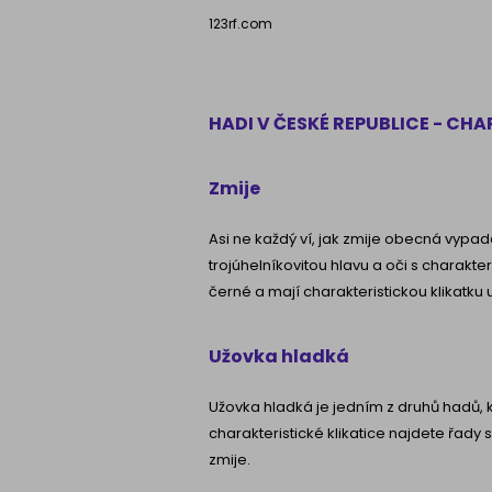
123rf.com
HADI V ČESKÉ REPUBLICE - CH
Zmije
Asi ne každý ví, jak zmije obecná vypadá.
trojúhelníkovitou hlavu a oči s charakte
černé a mají charakteristickou klikatku
Užovka hladká
Užovka hladká je jedním z druhů hadů, 
charakteristické klikatice najdete řady s
zmije.