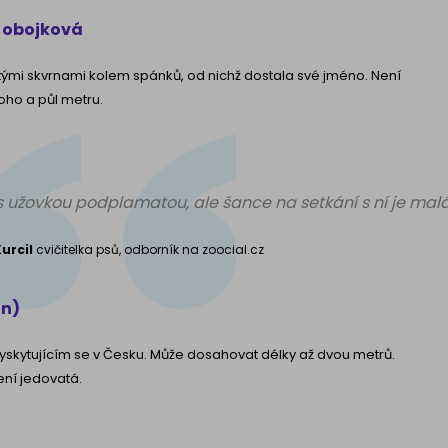
 obojková
tými skvrnami kolem spánků, od nichž dostala své jméno. Není
oho a půl metru.
s užovkou podplamatou, ale šance na setkání s ní je malá
urcil
cvičitelka psů, odborník na zoocial.cz
an)
skytujícím se v Česku. Může dosahovat délky až dvou metrů.
ení jedovatá.