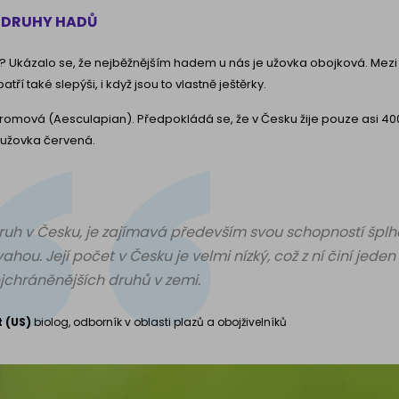
É DRUHY HADŮ
ěji? Ukázalo se, že nejběžnějším hadem u nás je užovka obojková. Mezi
tří také slepýši, i když jsou to vlastně ještěrky.
romová (Aesculapian). Předpokládá se, že v Česku žije pouze asi 40
 užovka červená.
ruh v Česku, je zajímavá především svou schopností šplh
ou. Její počet v Česku je velmi nízký, což z ní činí jeden 
jchráněnějších druhů v zemi.
t (US)
biolog, odborník v oblasti plazů a obojživelníků