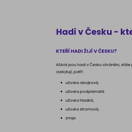
Hadi v Česku - kt
KTEŘÍ HADI ŽIJÍ V ČESKU?
Ačkoli jsou hadi v Česku chráněni, stál
vyskytují, patří:
užovka obojková,
užovka podplamatá
užovka hladká,
užovka stromová,
zmije.