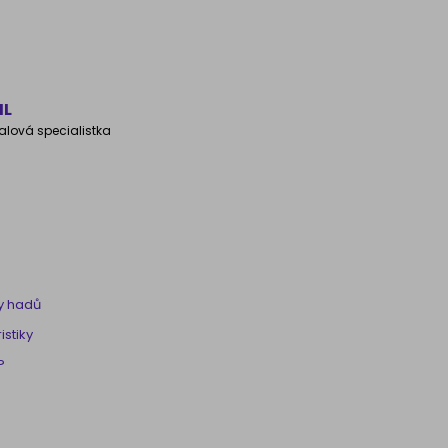
IL
alová specialistka
y hadů
istiky
?