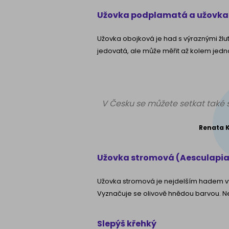
Užovka podplamatá a užovka
Užovka obojková je had s výraznými žlu
jedovatá, ale může měřit až kolem jedn
V Česku se můžete setkat také 
Renata K
Užovka stromová (Aesculapi
Užovka stromová je nejdelším hadem vy
Vyznačuje se olivově hnědou barvou. N
Slepýš křehký