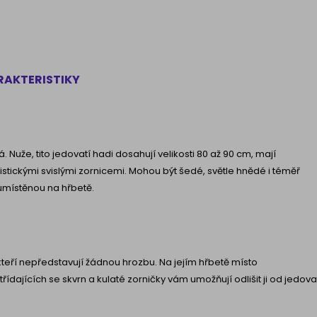
ARAKTERISTIKY
 Nuže, tito jedovatí hadi dosahují velikosti 80 až 90 cm, mají
ristickými svislými zornicemi. Mohou být šedé, světle hnědé i téměř
 umístěnou na hřbetě.
kteří nepředstavují žádnou hrozbu. Na jejím hřbetě místo
třídajících se skvrn a kulaté zorničky vám umožňují odlišit ji od jedov