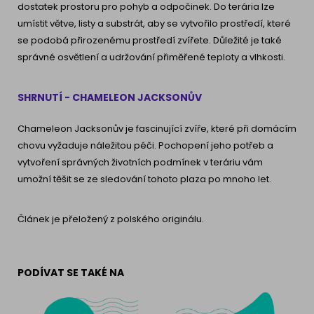
dostatek prostoru pro pohyb a odpočinek. Do terária lze
umístit větve, listy a substrát, aby se vytvořilo prostředí, které
se podobá přirozenému prostředí zvířete. Důležité je také
správné osvětlení a udržování přiměřené teploty a vlhkosti.
SHRNUTÍ - CHAMELEON JACKSONŮV
Chameleon Jacksonův je fascinující zvíře, které při domácím
chovu vyžaduje náležitou péči. Pochopení jeho potřeb a
vytvoření správných životních podmínek v teráriu vám
umožní těšit se ze sledování tohoto plaza po mnoho let.
Článek je přeložený z polského originálu.
PODÍVAT SE TAKÉ NA