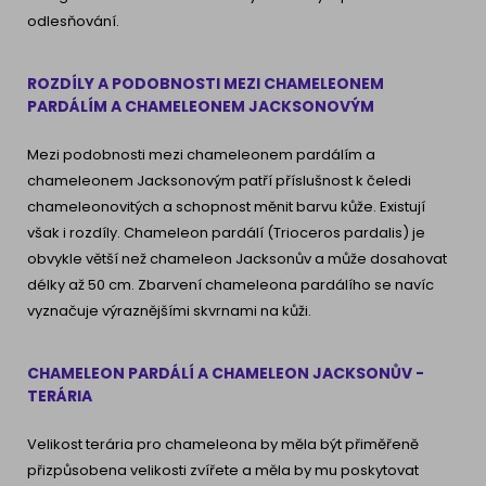
odlesňování.
ROZDÍLY A PODOBNOSTI MEZI CHAMELEONEM
PARDÁLÍM A CHAMELEONEM JACKSONOVÝM
Mezi podobnosti mezi chameleonem pardálím a
chameleonem Jacksonovým patří příslušnost k čeledi
chameleonovitých a schopnost měnit barvu kůže. Existují
však i rozdíly. Chameleon pardálí (Trioceros pardalis) je
obvykle větší než chameleon Jacksonův a může dosahovat
délky až 50 cm. Zbarvení chameleona pardálího se navíc
vyznačuje výraznějšími skvrnami na kůži.
CHAMELEON PARDÁLÍ A CHAMELEON JACKSONŮV -
TERÁRIA
Velikost terária pro chameleona by měla být přiměřeně
přizpůsobena velikosti zvířete a měla by mu poskytovat