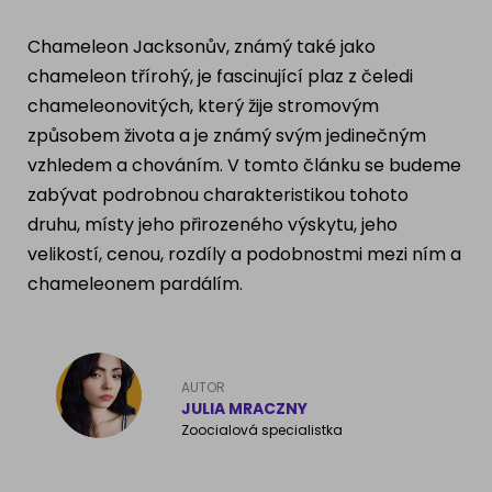
Ragdoll
PLEMENA PSŮ
Chameleon Jacksonův, známý také jako
Britská krátkosrstá kočka
chameleon třírohý, je fascinující plaz z čeledi
Francouzský buldog
chameleonovitých, který žije stromovým
Bengálská kočka
způsobem života a je známý svým jedinečným
Dalmatín
vzhledem a chováním. V tomto článku se budeme
Kanadský Sphynx
Zlatý retrívr
zabývat podrobnou charakteristikou tohoto
druhu, místy jeho přirozeného výskytu, jeho
Německý ovčák
velikostí, cenou, rozdíly a podobnostmi mezi ním a
chameleonem pardálím.
Atlas psů
AUTOR
JULIA MRACZNY
Zoocialová specialistka