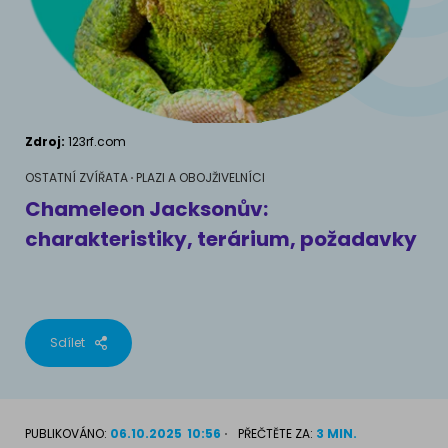
AKVARIJNÍ RYBY
Pamlsky a doplňky stravy
Výživové poradenství
Pamlsky a doplňky stravy
KONĚ
VÝCHOVA PSA
Chování
MÁM KOČKU
Zdroj:
123rf.com
Školení
Jak rozumět kočce
OSTATNÍ ZVÍŘATA
PLAZI A OBOJŽIVELNÍCI
Chameleon Jacksonův:
Život s kočkou
charakteristiky, terárium, požadavky
MÁM PSA
Kotě doma
Jak pochopit psa
Školení
Život se psem
Sdílet
Příslušenství pro kočky
Štěně v domě
Příslušenství pro psy
PLEMENA KOČEK
PUBLIKOVÁNO:
06.10.2025
10:56
PŘEČTĚTE ZA:
3 MIN.