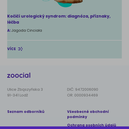
Kočičí urologický syndrom: diagnóza, příznaky,
léčba
A:
Jagoda Cinciała
VÍCE
Ulice Zbąszyńska 3
DIČ: 9472006090
91-341 Lodž
OR: 0000934469
Seznam odborníků
Všeobecné obchodní
podmínky
Ochrana osobních údajů