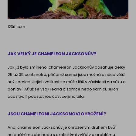
123rf.com
JAK VELKÝ JE CHAMELEON JACKSONŮV?
Jak již bylo zmíněno, chameleon Jacksonův dosahuje délky
25 až 35 centimetrů, přičemž samci jsou možná o něco větší
než samice. Jejich velikost se může lišit v závislosti na věku a
pohlaví. Ať už se však jedná o samce nebo samici, jejich
ocas tvoří podstatnou část celého těla.
JSOU CHAMELEONI JACKSONOVI OHROŽENÍ?
Ano, chameleon Jacksonův je ohroženým druhem kvůli
nelegálnímu obchodu s exotickými zvířaty a problému