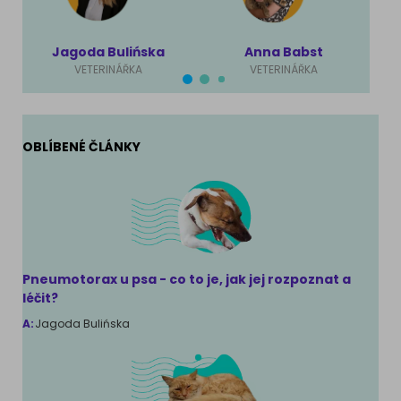
Jagoda Bulińska
Anna Babst
VETERINÁŘKA
VETERINÁŘKA
OBLÍBENÉ ČLÁNKY
Pneumotorax u psa - co to je, jak jej rozpoznat a
léčit?
A:
Jagoda Bulińska