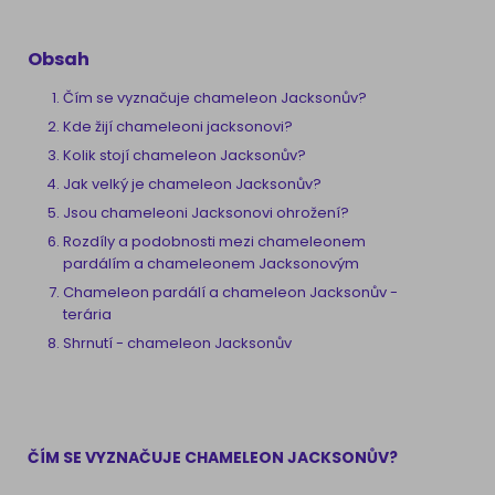
Obsah
Čím se vyznačuje chameleon Jacksonův?
Kde žijí chameleoni jacksonovi?
Kolik stojí chameleon Jacksonův?
Jak velký je chameleon Jacksonův?
Jsou chameleoni Jacksonovi ohrožení?
Rozdíly a podobnosti mezi chameleonem
pardálím a chameleonem Jacksonovým
Chameleon pardálí a chameleon Jacksonův -
terária
Shrnutí - chameleon Jacksonův
ČÍM SE VYZNAČUJE CHAMELEON JACKSONŮV?