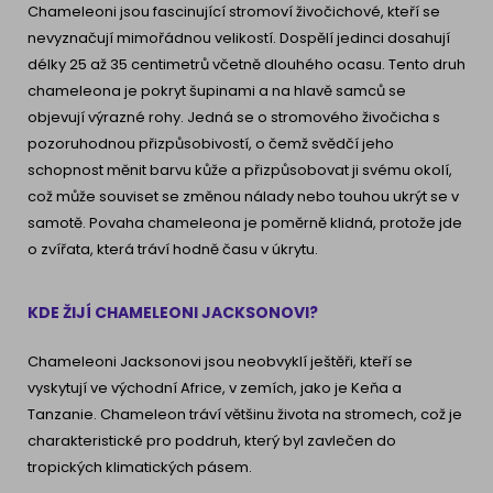
Chameleoni jsou fascinující stromoví živočichové, kteří se
nevyznačují mimořádnou velikostí. Dospělí jedinci dosahují
délky 25 až 35 centimetrů včetně dlouhého ocasu. Tento druh
chameleona je pokryt šupinami a na hlavě samců se
objevují výrazné rohy. Jedná se o stromového živočicha s
pozoruhodnou přizpůsobivostí, o čemž svědčí jeho
schopnost měnit barvu kůže a přizpůsobovat ji svému okolí,
což může souviset se změnou nálady nebo touhou ukrýt se v
samotě. Povaha chameleona je poměrně klidná, protože jde
o zvířata, která tráví hodně času v úkrytu.
KDE ŽIJÍ CHAMELEONI JACKSONOVI?
Chameleoni Jacksonovi jsou neobvyklí ještěři, kteří se
vyskytují ve východní Africe, v zemích, jako je Keňa a
Tanzanie. Chameleon tráví většinu života na stromech, což je
charakteristické pro poddruh, který byl zavlečen do
tropických klimatických pásem.