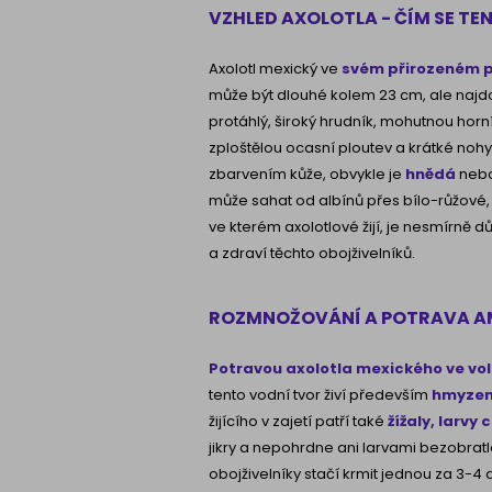
VZHLED AXOLOTLA - ČÍM SE T
Axolotl mexický ve
svém přirozeném p
může být dlouhé kolem 23 cm, ale najdou
protáhlý, široký hrudník, mohutnou hor
zploštělou ocasní ploutev a krátké nohy
zbarvením kůže, obvykle je
hnědá
neb
může sahat od albínů přes bílo-růžové,
ve kterém axolotlové žijí, je nesmírně d
a zdraví těchto obojživelníků.
ROZMNOŽOVÁNÍ A POTRAVA A
Potravou axolotla mexického ve vol
tento vodní tvor živí především
hmyzem,
žijícího v zajetí patří také
žížaly, larvy
jikry a nepohrdne ani larvami bezobrat
obojživelníky stačí krmit jednou za 3-4 