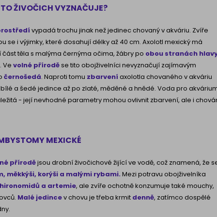
ENTO ŽIVOČICH VYZNAČUJE?
rostředí
vypadá trochu jinak než jedinec chovaný v akváriu. Zvíře
 se i výjimky, které dosahují délky až 40 cm. Axolotl mexický má
ní část těla s malýma černýma očima, žábry po
obou stranách hlav
. Ve
volné přírodě
se tito obojživelníci nevyznačují zajímavým
o
černošedá
. Naproti tomu
zbarvení
axolotla chovaného v akváriu
 bílé a šedé jedince až po zlaté, měděné a hnědé. Voda pro akvárium
ůležitá - její nevhodné parametry mohou ovlivnit zbarvení, ale i chová
MBYSTOMY MEXICKÉ
né přírodě
jsou drobní živočichové žijící ve
vodě, což znamená, že s
 měkkýši, korýši a malými rybami.
Mezi
potravu obojživelníka
 chironomidů a artemie
, ale zvíře ochotně konzumuje také mouchy,
lovců.
Malé jedince
v chovu je třeba
krmit
denně
, zatímco dospělé
dny.