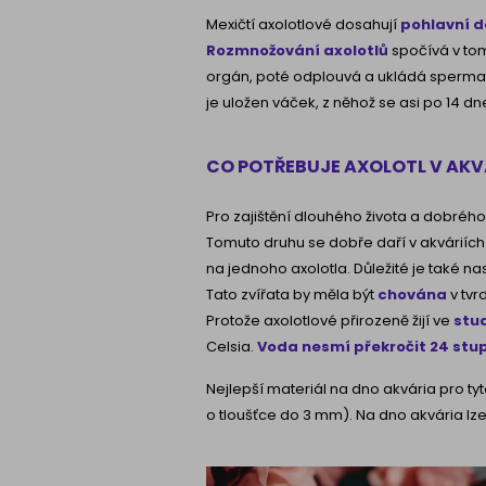
Mexičtí axolotlové dosahují
pohlavní d
Rozmnožování axolotlů
spočívá v tom
orgán, poté odplouvá a ukládá spermat
je uložen váček, z něhož se asi po 14 dn
CO POTŘEBUJE AXOLOTL V AK
Pro zajištění dlouhého života a dobréh
Tomuto druhu se dobře daří v akváriích
na jednoho axolotla. Důležité je také n
Tato zvířata by měla být
chována
v tvr
Protože axolotlové přirozeně žijí ve
stu
Celsia.
Voda nesmí překročit 24 stu
Nejlepší materiál na dno akvária pro ty
o tloušťce do 3 mm). Na dno akvária lze 