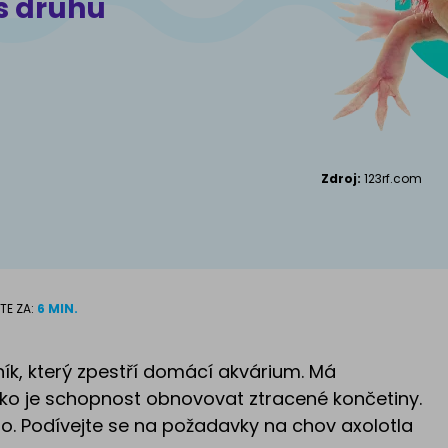
s druhu
Kanadský S
Příslušenství pro
kočky
Zdroj:
123rf.com
TE ZA:
6 MIN.
lník, který zpestří domácí akvárium. Má
ako je schopnost obnovovat ztracené končetiny.
ho. Podívejte se na požadavky na chov axolotla