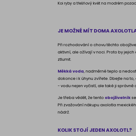
Koi ryby a třešňový květ na modrém pozad
JE MOŽNÉ MÍT DOMA AXOLOTL
Při rozhodování o chovu těchto obojživel
aktivní, ale ožívají v noci. Proto by jeji
ztlumit.
Měkká voda
, nadměrné teplo a nedos
dokonce i k úhynu zvířete. Dbejte na to, 
- vodu nejen vyčistí, ale také ji správně o
Je třeba vědět, že tento
obojživelník
se
Při zvažování nákupu axolotla mexického
nádrž.
KOLIK STOJÍ JEDEN AXOLOTL?