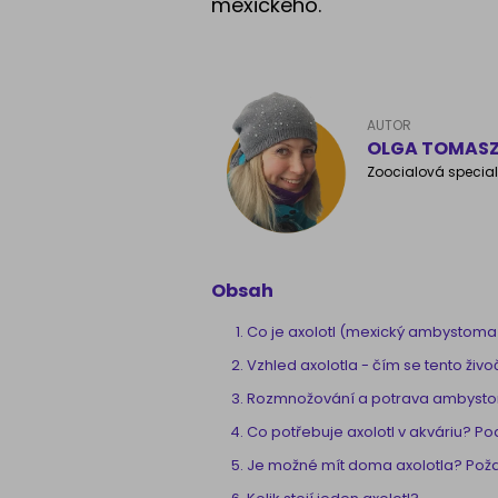
mexického.
AUTOR
OLGA TOMAS
Zoocialová special
Obsah
Co je axolotl (mexický ambystoma
Vzhled axolotla - čím se tento živ
Rozmnožování a potrava ambyst
Co potřebuje axolotl v akváriu? P
Je možné mít doma axolotla? Poža