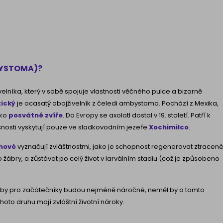
BYSTOMA)?
velníka, který v sobě spojuje vlastnosti věčného pulce a bizarně
ický
je ocasatý obojživelník z čeledi ambystoma. Pochází z Mexika,
ako
posvátné zvíře
. Do Evropy se axolotl dostal v 19. století. Patří k
osti vyskytují pouze ve sladkovodním jezeře
Xochimilco
.
chové
vyznačují zvláštnostmi, jako je schopnost regenerovat ztracen
 žábry, a zůstávat po celý život v larválním stadiu (což je způsobeno
 ryby pro začátečníky budou nejméně náročné, neměl by o tomto
hoto druhu mají zvláštní životní nároky.