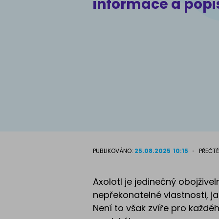
informace a popi
Atlas psů
PUBLIKOVÁNO:
25.08.2025
10:15
PŘEČTĚ
Axolotl je jedinečný obojžive
nepřekonatelné vlastnosti, j
Není to však zvíře pro každé