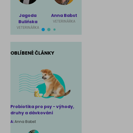
Jagoda
Anna Babst
Karolina
Mag
Bulińska
VETERINÁŘKA
Ściubisz
Rut
VETERINÁŘKA
VETERINÁŘKA
VET
OBLÍBENÉ ČLÁNKY
Probiotika pro psy - výhody,
druhy a dávkování
A:
Anna Babst