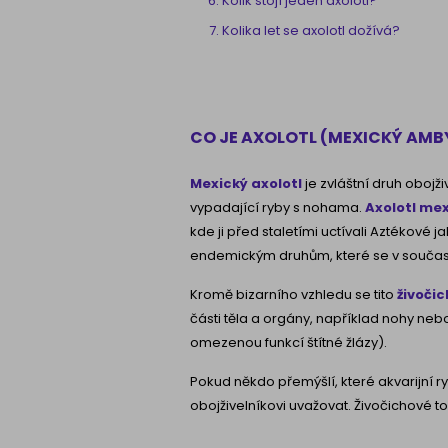
Kolik stojí jeden axolotl?
Kolika let se axolotl dožívá?
CO JE AXOLOTL (MEXICKÝ AM
Mexický axolotl
je zvláštní druh obojži
vypadající
ryby s nohama.
Axolotl mex
kde ji před staletími uctívali Aztékové j
endemickým druhům, které se v současn
Kromě bizarního vzhledu se tito
živoči
části těla a orgány, například nohy nebo
omezenou funkcí štítné žlázy).
Pokud někdo přemýšlí, které akvarijní
obojživelníkovi uvažovat. Živočichové to