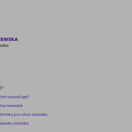
ZEWSKA
istka
)?
očich vyznačuje?
omy mexické
odmínky pro chov axolotla
davky axolotla