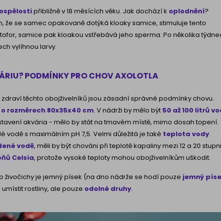
ospělosti
přibližně v 18 měsících věku. Jak dochází k
oplodnění
?
, že se samec opakovaně dotýká kloaky samice, stimuluje tento
ofor, samice pak kloakou vstřebává jeho sperma. Po několika týdne
ech vylíhnou larvy.
VÁRIU? PODMÍNKY PRO CHOV AXOLOTLA
o zdraví těchto obojživelníků jsou zásadní správné podmínky chovu.
o rozměrech 80x35x40 cm
. V
nádrži by mělo být
50 až 100 litrů
vo
astavení akvária - mělo by stát na tmavém místě, mimo dosah topení.
dé vodě s maximálním pH 7,5. Velmi důležitá je také
teplota vody
.
dené vodě
, měli by být chováni při teplotě kapaliny mezi 12 a 20 stupn
pňů Celsia
, protože vysoké teploty mohou obojživelníkům
uškodit.
to živočichy je jemný písek (na dno nádrže se hodí pouze
jemný pís
umístit rostliny, ale pouze
odolné druhy
.