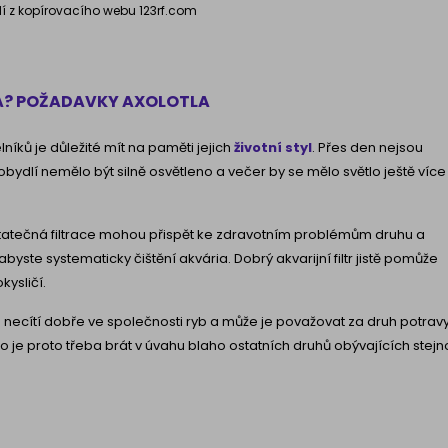
í z kopírovacího webu 123rf.com
A? POŽADAVKY AXOLOTLA
níků je důležité mít na paměti jejich
životní styl
. Přes den nejsou
ch obydlí nemělo být silně osvětleno a večer by se mělo světlo ještě více
tatečná filtrace mohou přispět ke zdravotním problémům druhu a
abyste systematicky čištění akvária. Dobrý akvarijní filtr jistě pomůže
kysličí.
 necítí dobře ve společnosti ryb a může je považovat za druh potravy
 je proto třeba brát v úvahu blaho ostatních druhů obývajících stejn