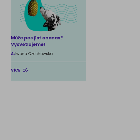
Může pes jíst ananas?
Vysvětlujeme!
A:
Iwona Czechowska
VÍCE
é