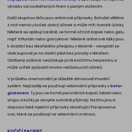
výrobky od osvědčených firem s jasným složením.
Další skupinou léčiv jsou antivirové přípravky. Bohužel většina
z nich nemá u koček dobrý účinek a může mít i toxické účinky.
Některé se aplikují lokálně, ve formě očních kapek nebo gelu,
např. trifluridin nebo gancyklovir. Některé antivirové látky jsou
k dostání bez lékařského předpisu v lékárně - nevyplatí se
však kupovat je na vlastní pěst bez porady s lékařem.
Oblíbený aciklovir neúčinkuje proti kočičímu herpesviru a
může zvířeti způsobit mnoho nežádoucích účinků.
V průběhu onemocnění je důležité stimulovat imunitní
systém. Nejčastěji se používají veterinární přípravky s
beta-
glukanem
. Ty jsou ve formě perorálních kapslí, tablet nebo
sirupu a kočky je obvykle ochotně přijímají. Na trhu jsou k
dispozici také injekční přípravky obsahující Parapoxvirus
ovis, které se podávají ve veterinární ordinaci,
KOČIČÍ PACIENT