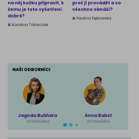
na něj kočku připravit, k
proč jí provádět a co
čemu je toto vyšetření
všechno obnáší?
dobré?
A:
Paulina Dębowska
A:
Karolina Tatarczak
NAŠI ODBORNÍCI
Jagoda Bulińska
Anna Babst
VETERINÁŘKA
VETERINÁŘKA