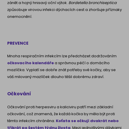
zánět a hojný hnisavý oční výtok.
Bordetella bronchiseptica
způsobuje virovou infekci dýchacích cest a zhoršuje příznaky
onemocnění.
PREVENCE
Mnoha respiračním infekcím lze předcházet dodržováním
očkovacího kalendáře
a správnou péčí o domácího
mazlíčka. Vyplatí se dobře znát potřeby své kočky, aby se
váš milovaný mazlíček dlouho těšil dobrému zdraví.
Očkování
Očkování proti herpesviru a kaliciviru patří mezi základní
očkování, což znamená, že každá kočka by měla být proti
těmto infekcím chráněna.
Koťata se očkují dvakrát nebo
třikrát po šestém týdnu života
. Mezi jednotlivými dávkami