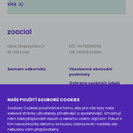
VÍCE
Ulice Zbąszyńska 3
DIČ: 9472006090
91-341 Lodž
OR: 0000934469
Seznam odborníků
Všeobecné obchodní
podmínky
Ochrana osobních údajů
Copyright © 2024 AnimalCare
NAŠE POUŽITÍ SOUBORŮ COOKIES
Všechna práva vyhrazena
Soubory Cookies používáme k tomu, aby pro vás byly naše
webové stránky uživatelsky přívětivější a spolehlivější. Umožňují
Kontaktujte nás
nám také přizpůsobit obsah a reklamu vašim zájmům. Pokud s
tím nesouhlasíte, reklamy se budou zobrazovat i nadále, ale
info@zoocial.cz
nebudou vám přizpůsobeny.