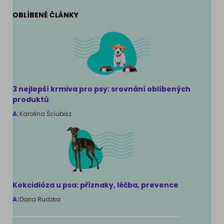
OBLÍBENÉ ČLÁNKY
3 nejlepší krmiva pro psy: srovnání oblíbených
produktů
A:
Karolina Ściubisz
Kokcidióza u psa: příznaky, léčba, prevence
A:
Daria Rudzka