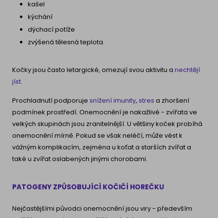
kašel
kýchání
dýchací potíže
zvýšená tělesná teplota.
Kočky jsou často letargické, omezují svou aktivitu a
nechtějí
jíst
.
Prochladnutí podporuje
snížení imunity
,
stres
a zhoršení
podmínek prostředí. Onemocnění je nakažlivé - zvířata ve
velkých skupinách jsou zranitelnější. U většiny koček probíhá
onemocnění mírně. Pokud se však neléčí, může vést k
vážným komplikacím, zejména u koťat a starších zvířat a
také u zvířat oslabených jinými chorobami.
PATOGENY ZPŮSOBUJÍCÍ KOČIČÍ HOREČKU
Nejčastějšími původci onemocnění jsou viry - především