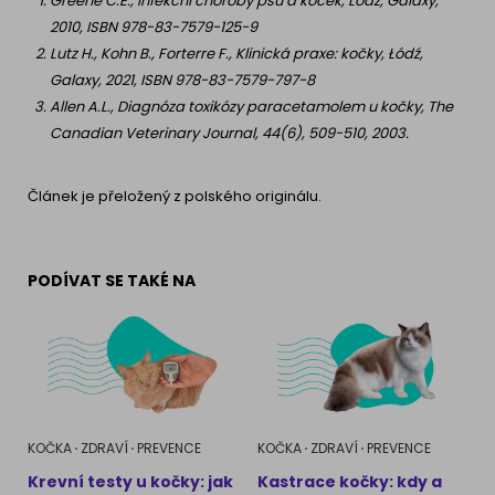
Greene C.E., Infekční choroby psů a koček, Lodž, Galaxy,
2010, ISBN 978-83-7579-125-9
Lutz H., Kohn B., Forterre F., Klinická praxe: kočky, Łódź,
Galaxy, 2021, ISBN 978-83-7579-797-8
Allen A.L., Diagnóza toxikózy paracetamolem u kočky, The
Canadian Veterinary Journal, 44(6), 509-510, 2003.
Článek je přeložený z polského originálu.
PODÍVAT SE TAKÉ NA
KOČKA
ZDRAVÍ
PREVENCE
KOČKA
ZDRAVÍ
PREVENCE
Krevní testy u kočky: jak
Kastrace kočky: kdy a