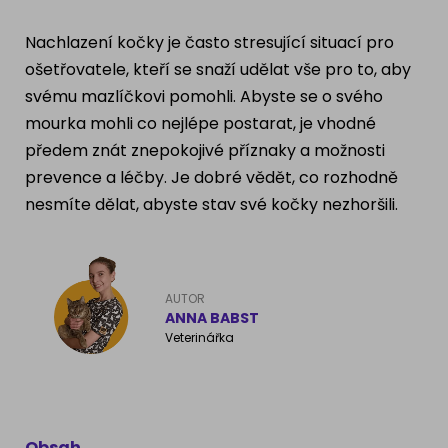
Ragdoll
PLEMENA PSŮ
Nachlazení kočky je často stresující situací pro
Britská krátkosrstá kočka
ošetřovatele, kteří se snaží udělat vše pro to, aby
Francouzský buldog
svému mazlíčkovi pomohli. Abyste se o svého
Bengálská kočka
mourka mohli co nejlépe postarat, je vhodné
Dalmatín
předem znát znepokojivé příznaky a možnosti
Kanadský Sphynx
Zlatý retrívr
prevence a léčby. Je dobré vědět, co rozhodně
nesmíte dělat, abyste stav své kočky nezhoršili.
Německý ovčák
Atlas psů
AUTOR
ANNA BABST
Veterinářka
Obsah