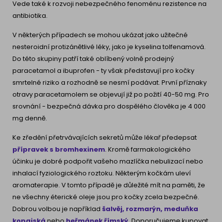
Vede také k rozvoji nebezpečného fenoménu rezistence na
antibiotika.
V některých případech se mohou ukázat jako užitečné
nesteroidní protizánětlivé léky, jako je kyselina tolfenamová.
Do této skupiny patří také oblíbený volně prodejný
paracetamol a ibuprofen - ty však představují pro kočky
smrtelné riziko a rozhodně se nesmí podávat. První příznaky
otravy paracetamolem se objevují již po požití 40-50 mg. Pro
srovnání - bezpečná dávka pro dospělého člověka je 4 000
mg denně.
Ke zředění přetrvávajících sekretů může lékař předepsat
přípravek s bromhexinem
. Kromě farmakologického
účinku je dobré podpořit vašeho mazlíčka nebulizací nebo
inhalací fyziologického roztoku. Některým kočkám uleví
aromaterapie. V tomto případě je důležité mít na paměti, že
ne všechny éterické oleje jsou pro kočky zcela bezpečné.
Dobrou volbou je například
šalvěj, rozmarýn, meduňka
kopajská
nebo
heřmánek římský
. Doporučujeme kupovat