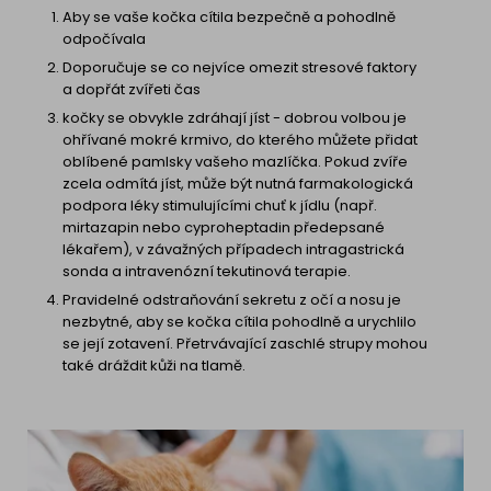
Aby se vaše kočka cítila bezpečně a pohodlně
odpočívala
Doporučuje se co nejvíce omezit stresové faktory
a dopřát zvířeti čas
kočky se obvykle zdráhají jíst - dobrou volbou je
ohřívané mokré krmivo, do kterého můžete přidat
oblíbené pamlsky vašeho mazlíčka. Pokud zvíře
zcela odmítá jíst, může být nutná farmakologická
podpora léky stimulujícími chuť k jídlu (např.
mirtazapin nebo cyproheptadin předepsané
lékařem), v závažných případech intragastrická
sonda a intravenózní tekutinová terapie.
Pravidelné odstraňování sekretu z očí a nosu je
nezbytné, aby se kočka cítila pohodlně a urychlilo
se její zotavení. Přetrvávající zaschlé strupy mohou
také dráždit kůži na tlamě.