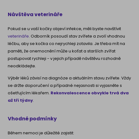
Návštěva veterináře
Pokud se u vaší kočky objeví infekce, měli byste navštívit
veterináře
. Odborník posoudí stav zvířete a zvolí vhodnou
léčbu, aby se kočka co nejrychleji zotavila. Je třeba mít na
paměti, že onemocnění může u koťat a starších zvířat
postupovat rychleji - v jejich případě návštěvu rozhodně
neodkládejte.
Výběr léků závisí na diagnóze a aktuálním stavu zvířete. Vždy
se držte doporučení a případné nejasnosti si vyjasněte s
ošetřujícím lékařem.
Rekonvalescence obvykle trvá dva
až tři týdny
.
Vhodné podmínky
Během nemoci je důležité zajistit: