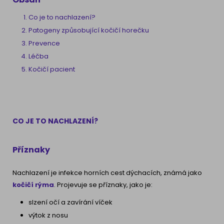
Co je to nachlazení?
Patogeny způsobující kočičí horečku
Prevence
Léčba
Kočičí pacient
CO JE TO NACHLAZENÍ?
Příznaky
Nachlazení je infekce horních cest dýchacích, známá jako
kočičí rýma
. Projevuje se příznaky, jako je:
slzení očí a zavírání víček
výtok z nosu