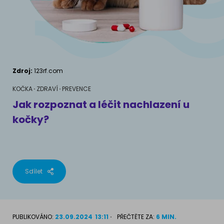
AKVARIJNÍ RYBY
Pamlsky a doplňky stravy
Výživové poradenství
Pamlsky a doplňky stravy
KONĚ
VÝCHOVA PSA
Chování
MÁM KOČKU
Zdroj:
123rf.com
Školení
Jak rozumět kočce
KOČKA
ZDRAVÍ
PREVENCE
Jak rozpoznat a léčit nachlazení u
Život s kočkou
kočky?
MÁM PSA
Kotě doma
Jak pochopit psa
Školení
Život se psem
Sdílet
Příslušenství pro kočky
Štěně v domě
Příslušenství pro psy
PLEMENA KOČEK
PUBLIKOVÁNO:
23.09.2024
13:11
PŘEČTĚTE ZA:
6 MIN.