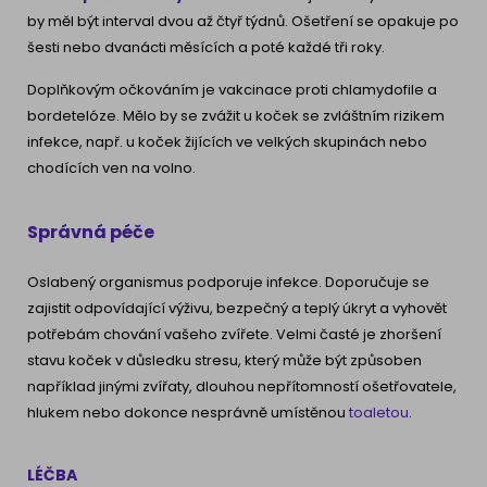
by měl být interval dvou až čtyř týdnů. Ošetření se opakuje po
šesti nebo dvanácti měsících a poté každé tři roky.
Doplňkovým očkováním je vakcinace proti chlamydofile a
bordetelóze. Mělo by se zvážit u koček se zvláštním rizikem
infekce, např. u koček žijících ve velkých skupinách nebo
chodících ven na volno.
Správná péče
Oslabený organismus podporuje infekce. Doporučuje se
zajistit odpovídající výživu, bezpečný a teplý úkryt a vyhovět
potřebám chování vašeho zvířete. Velmi časté je zhoršení
stavu koček v důsledku stresu, který může být způsoben
například jinými zvířaty, dlouhou nepřítomností ošetřovatele,
hlukem nebo dokonce nesprávně umístěnou
toaletou
.
LÉČBA