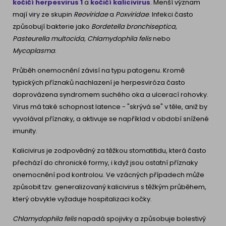
kočičí herpesvirus 1
a
kočičí kalicivirus
. Menší význam
mají viry ze skupin
Reoviridae
a
Poxviridae
. Infekci často
způsobují bakterie jako
Bordetella bronchiseptica,
Pasteurella multocida, Chlamydophila felis
nebo
Mycoplasma
.
Průběh onemocnění závisí na typu patogenu. Kromě
typických příznaků nachlazení je herpesviróza často
doprovázena syndromem suchého oka a ulcerací rohovky.
Virus má také schopnost latence - "skrývá se" v těle, aniž by
vyvolával příznaky, a aktivuje se například v období snížené
imunity.
Kalicivirus je zodpovědný za těžkou stomatitidu, která často
přechází do chronické formy, i když jsou ostatní příznaky
onemocnění pod kontrolou. Ve vzácných případech může
způsobit tzv. generalizovaný kalicivirus s těžkým průběhem,
který obvykle vyžaduje hospitalizaci kočky.
Chlamydophila felis
napadá spojivky a způsobuje bolestivý