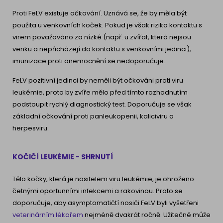
Proti FeLV existuje očkování. Uznává se, že by měla být
použita u venkovních koček. Pokud je však riziko kontaktu s
virem považováno za nízké (např. u zvířat, která nejsou
venku a nepřicházejí do kontaktu s venkovními jedinci),
imunizace proti onemocnění se nedoporučuje.
FeLV pozitivní jedinci by neměli být očkováni proti viru
leukémie, proto by zvíře mělo před tímto rozhodnutím
podstoupit rychlý diagnostický test. Doporučuje se však
základní očkování proti panleukopenii, kaliciviru a
herpesviru.
KOČIČÍ LEUKÉMIE - SHRNUTÍ
Tělo kočky, která je nositelem viru leukémie, je ohroženo
četnými oportunními infekcemi a rakovinou. Proto se
doporučuje, aby asymptomatičtí nosiči FeLV byli vyšetřeni
veterinárním lékařem
nejméně dvakrát ročně. Užitečné může