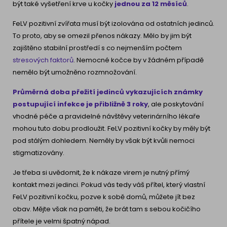
být také vyšetření krve u kočky
jednou za 12
měsíců
.
FeLV pozitivní zvířata musí být izolována od ostatních jedinců.
To proto, aby se omezil přenos nákazy. Mělo by jim být
zajištěno stabilní prostředí s co nejmenším počtem
stresových faktorů
. Nemocné kočce by v žádném případě
nemělo být umožněno rozmnožování.
Průměrná doba přežití jedinců vykazujících známky
postupující infekce je přibližně 3 roky
, ale poskytování
vhodné péče a pravidelné návštěvy veterinárního lékaře
mohou tuto dobu prodloužit. FeLV pozitivní kočky by měly být
pod stálým dohledem. Neměly by však být kvůli nemoci
stigmatizovány.
Je třeba si uvědomit, že k nákaze virem je nutný přímý
kontakt mezi jedinci. Pokud vás tedy váš přítel, který vlastní
FeLV pozitivní kočku, pozve k sobě domů, můžete jít bez
obav. Mějte však na paměti, že brát tam s sebou kočičího
přítele je velmi špatný nápad.