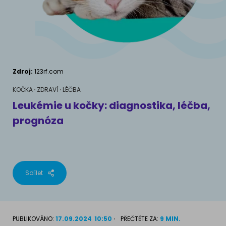
AKVARIJNÍ RYBY
Pamlsky a doplňky stravy
Výživové poradenství
Pamlsky a doplňky stravy
KONĚ
VÝCHOVA PSA
Chování
MÁM KOČKU
Zdroj:
123rf.com
Školení
Jak rozumět kočce
KOČKA
ZDRAVÍ
LÉČBA
Leukémie u kočky: diagnostika, léčba,
Život s kočkou
prognóza
MÁM PSA
Kotě doma
Jak pochopit psa
Školení
Život se psem
Sdílet
Příslušenství pro kočky
Štěně v domě
Příslušenství pro psy
PLEMENA KOČEK
PUBLIKOVÁNO:
17.09.2024
10:50
PŘEČTĚTE ZA:
9 MIN.