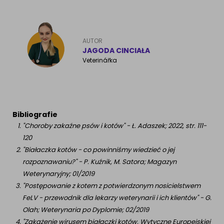
AUTOR
JAGODA CINCIAŁA
Veterinářka
Bibliografie
"Choroby zakaźne psów i kotów" - Ł. Adaszek; 2022, str. 111-
120
"Białaczka kotów - co powinniśmy wiedzieć o jej
rozpoznawaniu?" - P. Kuźnik, M. Satora; Magazyn
Weterynaryjny; 01/2019
"Postępowanie z kotem z potwierdzonym nosicielstwem
FeLV - przewodnik dla lekarzy weterynarii i ich klientów" - G.
Olah; Weterynaria po Dyplomie; 02/2019
"Zakażenie wirusem białaczki kotów. Wytyczne Europejskiej