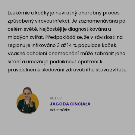
Ragdoll
PLEMENA PSŮ
Leukémie u kočky je nevratný chorobný proces
Britská krátkosrstá kočka
způsobený virovou infekcí. Je zaznamenávána po
Francouzský buldog
celém světě. Nejčastěji je diagnostikována u
Bengálská kočka
mladých zvířat. Předpokládá se, že v závislosti na
Dalmatín
regionu je infikováno 3 až 14 % populace koček.
Kanadský Sphynx
Zlatý retrívr
Včasné odhalení onemocnění může zabránit jeho
šíření a umožňuje podniknout opatření k
Německý ovčák
pravidelnému sledování zdravotního stavu zvířete.
Atlas psů
AUTOR
JAGODA CINCIAŁA
Veterinářka