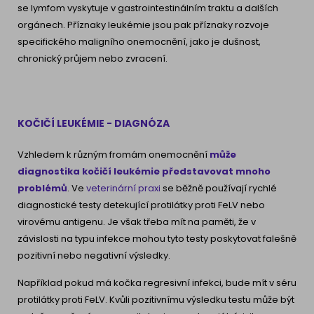
se lymfom vyskytuje v gastrointestinálním traktu a dalších
orgánech. Příznaky leukémie jsou pak příznaky rozvoje
specifického maligního onemocnění, jako je dušnost,
chronický průjem nebo zvracení.
KOČIČÍ LEUKÉMIE - DIAGNÓZA
Vzhledem k různým fromám onemocnění
může
diagnostika kočičí leukémie představovat mnoho
problémů
. Ve
veterinární praxi
se běžně používají rychlé
diagnostické testy detekující protilátky proti FeLV nebo
virovému antigenu. Je však třeba mít na paměti, že v
závislosti na typu infekce mohou tyto testy poskytovat falešně
pozitivní nebo negativní výsledky.
Například pokud má kočka regresivní infekci, bude mít v séru
protilátky proti FeLV. Kvůli pozitivnímu výsledku testu může být