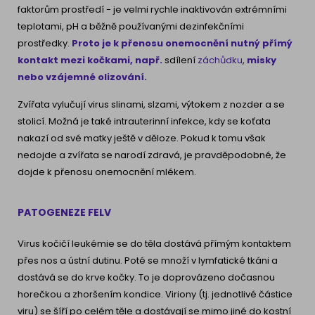
faktorům prostředí - je velmi rychle inaktivován extrémními
teplotami, pH a běžně používanými dezinfekčními
prostředky.
Proto je k přenosu onemocnění nutný přímý
kontakt mezi kočkami, např.
sdílení
záchůdku
,
misky
nebo vzájemné olizování.
Zvířata vylučují virus slinami, slzami, výtokem z nozder a se
stolicí. Možná je také intrauterinní infekce, kdy se koťata
nakazí od své matky ještě v děloze. Pokud k tomu však
nedojde a zvířata se narodí zdravá, je pravděpodobné, že
dojde k přenosu onemocnění mlékem.
PATOGENEZE FELV
Virus kočičí leukémie se do těla dostává přímým kontaktem
přes nos a ústní dutinu. Poté se množí v lymfatické tkáni a
dostává se do krve kočky. To je doprovázeno dočasnou
horečkou a zhoršením kondice. Viriony (tj. jednotlivé částice
viru) se šíří po celém těle a dostávají se mimo jiné do kostní