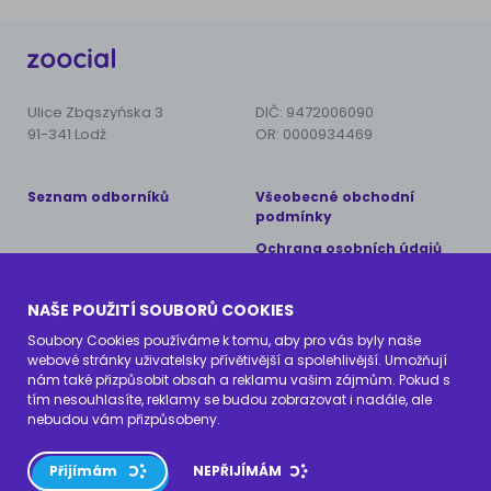
Ulice Zbąszyńska 3
DIČ: 9472006090
91-341 Lodž
OR: 0000934469
Seznam odborníků
Všeobecné obchodní
podmínky
Ochrana osobních údajů
Copyright © 2024 AnimalCare
NAŠE POUŽITÍ SOUBORŮ COOKIES
Všechna práva vyhrazena
Soubory Cookies používáme k tomu, aby pro vás byly naše
webové stránky uživatelsky přívětivější a spolehlivější. Umožňují
Kontaktujte nás
nám také přizpůsobit obsah a reklamu vašim zájmům. Pokud s
tím nesouhlasíte, reklamy se budou zobrazovat i nadále, ale
info@zoocial.cz
nebudou vám přizpůsobeny.
Přijímám
NEPŘIJÍMÁM