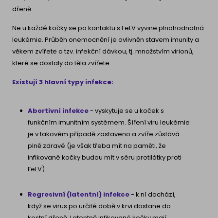
dřeně.
Ne u každé kočky se po kontaktu s FeLV vyvine plnohodnotná
leukémie. Průběh onemocnění je ovlivněn stavem imunity a
věkem zvířete a tzv. infekční dávkou, tj. množstvím virionů,
které se dostaly do těla zvířete.
Existují 3 hlavní typy infekce:
Abortivní infekce
- vyskytuje se u koček s
funkčním imunitním systémem. Šíření viru leukémie
je v takovém případě zastaveno a zvíře zůstává
plně zdravé (je však třeba mít na paměti, že
infikované kočky budou mít v séru protilátky proti
FeLV).
Regresivní (latentní) infekce
- k ní dochází,
když se virus po určité době v krvi dostane do
kostní dřeně. Latentně infikované kočky mají