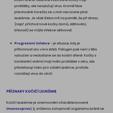
protilátky, ale nevylučují virus. Kromě fáze
přechodné horečky se u nich nerozvine plná
leukémie. Je však třeba mít na paměti, že při stresu
(např. příchod nové kočky domů, stěhování,
březost) se může infekce aktivovat.
Progresivní infekce
- je situace, kdy je
přítomnost viru v krvi stálá. Patogen pak není z těla
vyloučen a nedostane se do kostní dřeně. Kočky s
konstantní virémií mají málo protilátek v séru, ale
představují riziko pro ostatní jedince, protože
roznášejí virus do okolí.
PŘÍZNAKY KOČIČÍ LEUKÉMIE
Kočičí leukémie je onemocnění charakterizované
imunosupresí
, tj. sníženou schopností organismu bránit se