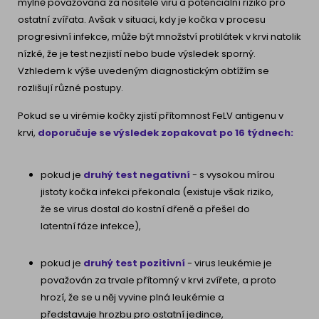
mylně považována za nositele viru a potenciální riziko pro
ostatní zvířata. Avšak v situaci, kdy je kočka v procesu
progresivní infekce, může být množství protilátek v krvi natolik
nízké, že je test nezjistí nebo bude výsledek sporný.
Vzhledem k výše uvedeným diagnostickým obtížím se
rozlišují různé postupy.
Pokud se u virémie kočky zjistí přítomnost FeLV antigenu v
krvi,
doporučuje se výsledek zopakovat po 16 týdnech:
pokud je
druhý test negativní
- s vysokou mírou
jistoty kočka infekci překonala (existuje však riziko,
že se virus dostal do kostní dřeně a přešel do
latentní fáze infekce),
pokud je
druhý test pozitivní
- virus leukémie je
považován za trvale přítomný v krvi zvířete, a proto
hrozí, že se u něj vyvine plná leukémie a
představuje hrozbu pro ostatní jedince,