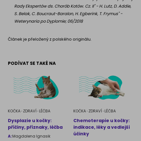
Rady Ekspertów ds. Chorób Kotów. Cz. II" - H. Lutz, D. Addie,
S. Belak, C. Boucraut-Baralon, H. Egberink, T. Frymus" -
Weterynaria po Dyplomie; 06/2018
Článek je přeložený z polského originálu.
PODÍVAT SE TAKÉ NA
KOČKA
ZDRAVÍ
LÉČBA
KOČKA
ZDRAVÍ
LÉČBA
Dysplazie u kočky:
Chemoterapie u kočky:
příčiny, příznaky, léčba
indikace, léky a vedlejší
účinky
A:
Magdalena Ignasik