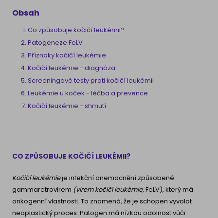
Obsah
Co způsobuje kočičí leukémii?
Patogeneze FeLV
Příznaky kočičí leukémie
Kočičí leukémie - diagnóza
Screeningové testy proti kočičí leukémii
Leukémie u koček - léčba a prevence
Kočičí leukémie - shrnutí
CO ZPŮSOBUJE KOČIČÍ LEUKÉMII?
Kočičí leukémie
je infekční onemocnění způsobené
gammaretrovirem
(virem kočičí leukémie,
FeLV), který má
onkogenní vlastnosti. To znamená, že je schopen vyvolat
neoplastický proces. Patogen má nízkou odolnost vůči