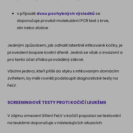
v případě
dvou pochybných výsledků
se
doporučuje provést molekulární PCR test z krve,
slin nebo stolice.
Jediným způsobem, jak odhalit latentně infikované kočky, je
provedení biopsie kostní dřeně. Jedná se však o invazivní a
pro tento účel zřídka prováděný zákrok.
Všichni jedinci, kteří přišli do styku s infikovaným domácím
zvířetem, by měli rovněž podstoupit diagnostické testy na
FeLV.
SCREENINGOVÉ TESTY PROTI KOČIČÍ LEUKÉMII
V zájmu omezení šíření FeLV v kočičí populaci se testování
na leukémii doporučuje v následujících situacích: