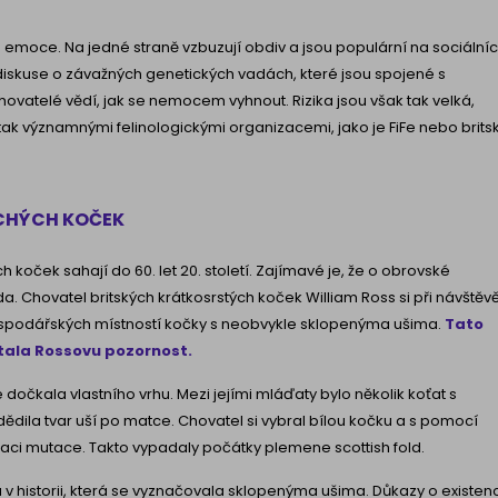
 emoce. Na jedné straně vzbuzují obdiv a jsou populární na sociální
 diskuse o závažných genetických vadách, které jsou spojené s
hovatelé vědí, jak se nemocem vyhnout. Rizika jsou však tak velká,
k významnými felinologickými organizacemi, jako je FiFe nebo brits
CHÝCH KOČEK
oček sahají do 60. let 20. století. Zajímavé je, že o obrovské
. Chovatel britských krátkosrstých koček William Ross si při návštěv
ospodářských místností kočky s neobvykle sklopenýma ušima.
Tato
ala Rossovu pozornost.
dočkala vlastního vrhu. Mezi jejími mláďaty bylo několik koťat s
ědila tvar uší po matce. Chovatel si vybral bílou kočku a s pomocí
aci mutace. Takto vypadaly počátky plemene scottish fold.
u v historii, která se vyznačovala sklopenýma ušima. Důkazy o existenc