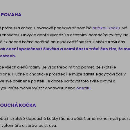
- POVAHA
ě přátelská kočka. Povahově poněkud připomíná
britskou kočku
. Má
 chovateli. Obvykle dobře vychází i s ostatními domácími zvířaty. Na
á skládaná kočka dotěrná ani nijak zvlášť hlasitá. Dokáže trávit čas
ak ocení společnost člověka a velmi často tráví čas tím, že m
nostech.
ce všech členů rodiny. Je však třeba mít na paměti, že skotské
idné. Hlučné a chaotické prostředí je může zahltit. Rády tráví čas v
e své oblíbené posteli. Je dobré udržovat toto zvíře aktivní a
ybu může rychle vyústit v nadváhu nebo
obezitu
.
APOUCHÁ KOČKA
řebují i skotské klapouché kočky řádnou péči. Nemáme na mysli pouz
y veterináře a správnou stravu.