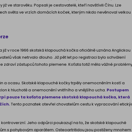
ž ve starověku. Popsali je cestovatelé, kteří navštívili Čínu. Lze
ástech světa ve vrzích domácích koček, kterým nikdo nevěnoval velkou
erze
la již v roce 1966 skotská klapouchá kočka oficiálně uznána Anglickou
telů však netrvalo dlouho. Již pět let po registraci bylo schválení
e zdraví zástupců tohoto plemene. Koťata totiž měla vážné problémy
n a ocasu. Skotské klapouché kočky trpěly onemocněním kostí a
lon k hluchotě a onemocnění vnitřního a vnějšího ucha.
Postupem
 trpí pouze ta koťata plemene skotská klapouchá kočka, která
ičích.
Tento poznatek otevřel chovatelům cestu k vypracování etický
kontroverzní. Jeho odpůrci poukazují na to, že skotské klapouché
lémům s pohybovým aparátem. Osteoartritidou jsou postiženy mnohem