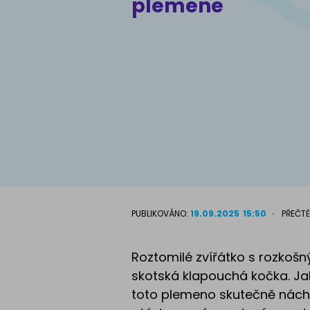
plemene
Atlas psů
PUBLIKOVÁNO:
19.09.2025
15:50
PŘEČTĚ
Roztomilé zvířátko s rozkoš
skotská klapouchá kočka. Jak
toto plemeno skutečně nách