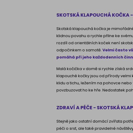
SKOTSKÁ KLAPOUCHÁ KOČKA 
Skotská klapouchá kočka je mimořádn
klidnou povahu a rychle přilne ke svému
rozdíl od orientálních koček není skotsk
odpočinkem o samotě.
Velmi často vš
pomáhá při jeho každodenních čin
Malá kočička v domě si rychle získá srd
klapouché kočky jsou od přírody velmi kl
klidu a tichu, ležením na pohovce nebo v
povzbuzovat ho ke hře. Nedostatek poh
ZDRAVÍ A PÉČE - SKOTSKÁ KL
Stejně jako ostatní domácí zvířata pot
péči o srst, ale také pravidelné návštěv