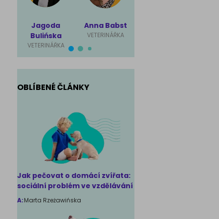
Jagoda
Anna Babst
Karolina
Mag
Bulińska
VETERINÁŘKA
Ściubisz
Rut
VETERINÁŘKA
VETERINÁŘKA
VET
OBLÍBENÉ ČLÁNKY
Jak pečovat o domácí zvířata:
sociální problém ve vzdělávání
A:
Marta Rzeżawińska