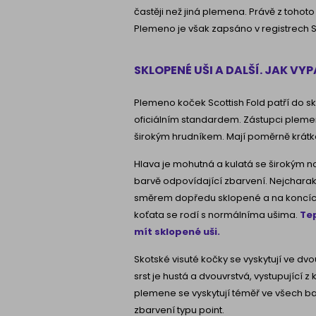
častěji než jiná plemena. Právě z toho
Plemeno je však zapsáno v registrech 
SKLOPENÉ UŠI A DALŠÍ. JAK 
Plemeno koček Scottish Fold patří do sk
oficiálním standardem. Zástupci plemen
širokým hrudníkem. Mají poměrně krátké
Hlava je mohutná a kulatá se širokým n
barvě odpovídající zbarvení. Nejcharak
směrem dopředu sklopené a na koncích 
koťata se rodí s normálníma ušima.
Tep
mít sklopené uši.
Skotské visuté kočky se vyskytují ve dvo
srst je hustá a dvouvrstvá, vystupující 
plemene se vyskytují téměř ve všech b
zbarvení typu point.