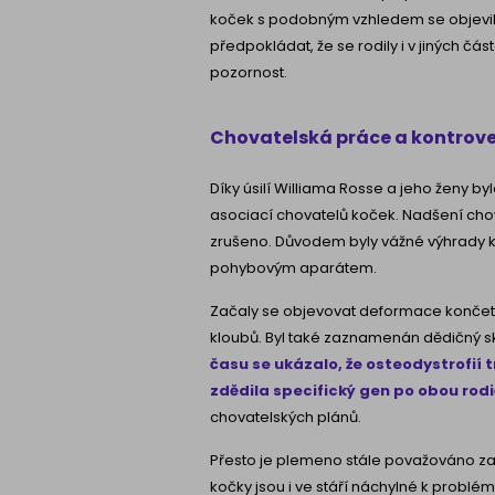
koček s podobným vzhledem se objevily ji
předpokládat, že se rodily i v jiných č
pozornost.
Chovatelská práce a kontrov
Díky úsilí Williama Rosse a jeho ženy by
asociací chovatelů koček. Nadšení chova
zrušeno. Důvodem byly vážné výhrady k
pohybovým aparátem.
Začaly se objevovat deformace končeti
kloubů. Byl také zaznamenán dědičný sk
času se ukázalo, že osteodystrofií
zdědila specifický gen po obou rod
chovatelských plánů.
Přesto je plemeno stále považováno za 
kočky jsou i ve stáří náchylné k prob