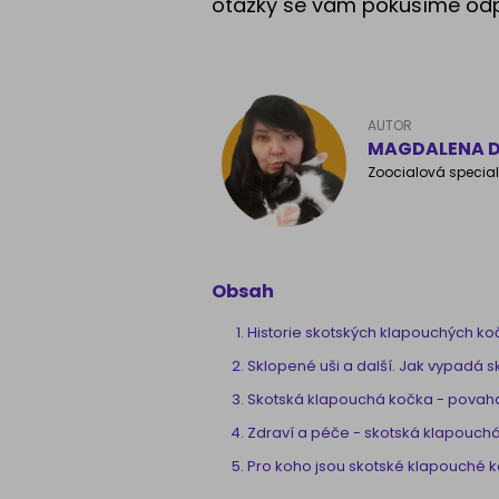
otázky se vám pokusíme odp
AUTOR
MAGDALENA D
Zoocialová special
Obsah
Historie skotských klapouchých ko
Sklopené uši a další. Jak vypadá 
Skotská klapouchá kočka - povah
Zdraví a péče - skotská klapouch
Pro koho jsou skotské klapouché 