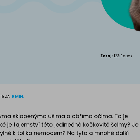
Kanadský S
Příslušenství pro
kočky
Zdroj:
123rf.com
TE ZA:
9 MIN.
nýma sklopenýma ušima a obříma očima. To je
é je tajemství této jedinečné kočkovité šelmy? Je
ylné k tolika nemocem? Na tyto a mnohé další