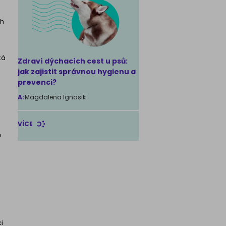
ch
ká
Zdraví dýchacích cest u psů:
jak zajistit správnou hygienu a
prevenci?
A:
Magdalena Ignasik
VÍCE
ě
i