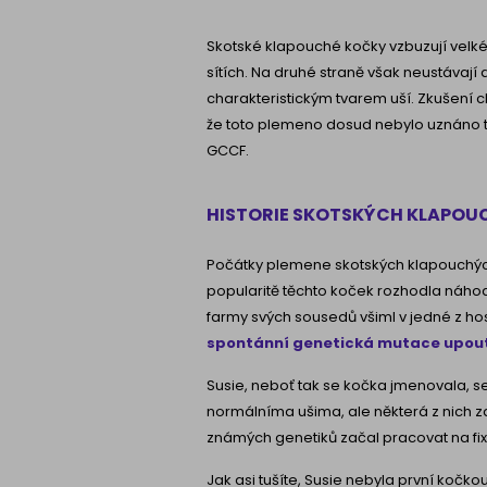
Skotské klapouché kočky vzbuzují velké
sítích. Na druhé straně však neustávají
charakteristickým tvarem uší. Zkušení c
že toto plemeno dosud nebylo uznáno ta
GCCF.
HISTORIE SKOTSKÝCH KLAPOU
Počátky plemene skotských klapouchých k
popularitě těchto koček rozhodla náhoda
farmy svých sousedů všiml v jedné z h
spontánní genetická mutace upout
Susie, neboť tak se kočka jmenovala, se 
normálníma ušima, ale některá z nich zd
známých genetiků začal pracovat na fix
Jak asi tušíte, Susie nebyla první kočko