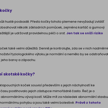
 kočky
kvůli husté podsadě. Přesto kočky tohoto plemene nevyžadují zvlášť
la obsahovat několik základních pomůcek, zejména kartáč a gumový
žitější je udržovat pravidelnou péči o srst.
Jen tak se sníží riziko
oček také velmi důležitá. Denně je kontrolujte, zda se v nich nadměrn
nožství fyziologického výtoku je normální a nemělo by se odstraňovat
 jeho barvy a zápachu.
pí skotské kočky?
lapouchých koček souvisí především s jejich náchylností ke
asu postihovalo jejich zástupce mimořádně často. Řeč je o
 abnormálnímu vývoji kostí. Může mít za následek abnormální stavbu
 normálnímu pohybu a jsou také velmi bolestivé.
Právě z tohoto