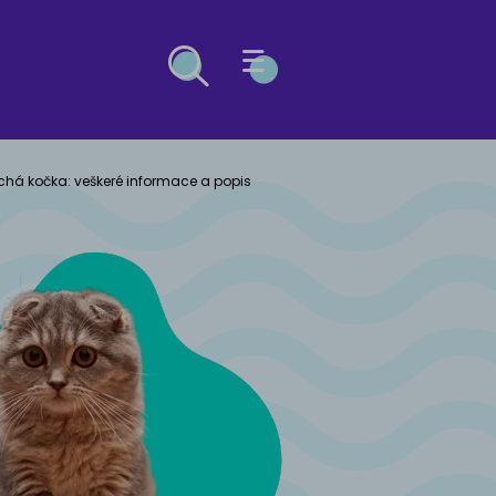
ESG
chá kočka: veškeré informace a popis
Ů
OČEK
ý buldog
kosrstá
kočka
včák