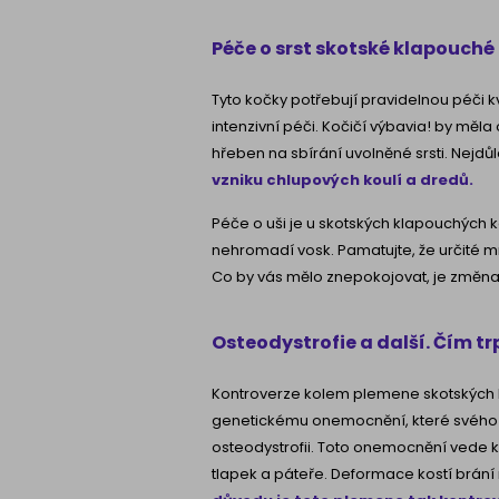
Péče o srst skotské klapouché
Tyto kočky potřebují pravidelnou péči 
intenzivní péči. Kočičí výbavia! by mě
hřeben na sbírání uvolněné srsti. Nejdůle
vzniku chlupových koulí a dredů.
Péče o uši je u skotských klapouchých k
nehromadí vosk. Pamatujte, že určité m
Co by vás mělo znepokojovat, je změna
Osteodystrofie a další. Čím tr
Kontroverze kolem plemene skotských k
genetickému onemocnění, které svého č
osteodystrofii. Toto onemocnění vede k
tlapek a páteře. Deformace kostí brání