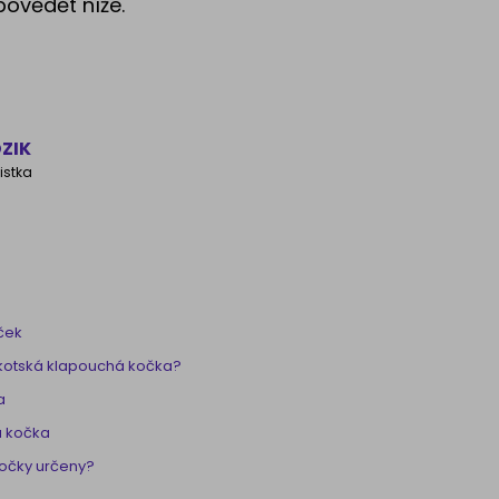
ovědět níže.
ZIK
istka
ček
skotská klapouchá kočka?
a
á kočka
kočky určeny?