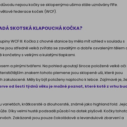
to důvodu nejsou kočky se sklopenýma ušima stále uznávány FIFe.
Světové federace koček (WCF).
VYPADÁ SKOTSKÁ KLAPOUCHÁ KOČKA?
upiny WCF III. Kočka z chovné stanice by měla mít vzhled v souladu s
e jsou středně velká zvířata se zavalitým a dobře osvaleným tělem 
 končetiny s velkými a kulatými tlapkami.
osem a plnými tvářemi. Na pohled upoutají široce položené velké oči
terističtějším znakem tohoto plemene jsou sklopené uši, které jsou
zakulacené. Měly by být položeny naplocho k lebce. Zajímavé je, ž
rve od šesti týdnů věku je možné poznat, které kotě z vrhu bu
u varietách, krátkosrsté a dlouhosrsté, známé jako highland fold. Jeji
z kůže. Díky velmi husté podsadě působí na dotek plyšově. Kočky tohot
arvách. Zakázané jsou pouze čokoládové a levandulové zbarvení a