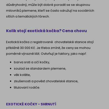
důvěryhodný, může být dobré poradit se se skupinou
milovníků plemene, kteří se často sdružují na sociálních
sítích a tematických fórech.
Kolik stojí exotická kočka? Cena chovu
Exotická kočka z registrované chovatelské stanice stojí
přibližně 30 000 Kč. Je třeba zmínit, že ceny se mohou
poměrně výrazně lišit. Ovlivňují je faktory, jako např:
barva srsti a očí kočky,
soulad se standardem plemene,
věk kotěte,
zkušenosti a pověst chovatelské stanice,
titulovaní rodiče.
EXOTICKÉ KOČKY - SHRNUTÍ