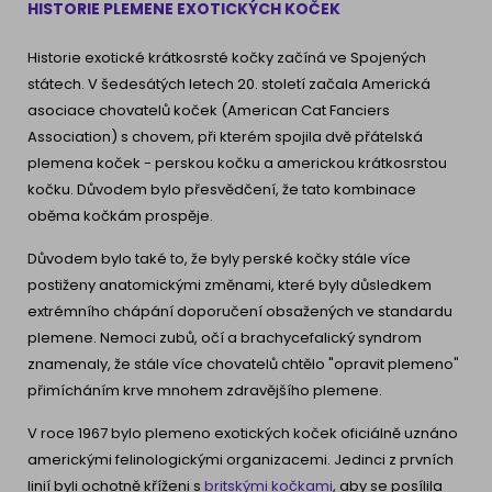
HISTORIE PLEMENE EXOTICKÝCH KOČEK
Historie exotické krátkosrsté kočky začíná ve Spojených
státech. V šedesátých letech 20. století začala Americká
asociace chovatelů koček (American Cat Fanciers
Association) s chovem, při kterém spojila dvě přátelská
plemena koček - perskou kočku a americkou krátkosrstou
kočku. Důvodem bylo přesvědčení, že tato kombinace
oběma kočkám prospěje.
Důvodem bylo také to, že byly perské kočky stále více
postiženy anatomickými změnami, které byly důsledkem
extrémního chápání doporučení obsažených ve standardu
plemene. Nemoci zubů, očí a brachycefalický syndrom
znamenaly, že stále více chovatelů chtělo "opravit plemeno"
přimícháním krve mnohem zdravějšího plemene.
V roce 1967 bylo plemeno exotických koček oficiálně uznáno
americkými felinologickými organizacemi. Jedinci z prvních
linií byli ochotně kříženi s
britskými kočkami
, aby se posílila