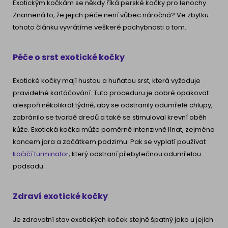
Exotickým kočkám se někdy říká perské kočky pro lenochy.
Znamená to, že jejich péče není vůbec náročná? Ve zbytku
tohoto článku vyvrátíme veškeré pochybnosti o tom.
Péče o srst exotické kočky
Exotické kočky mají hustou a huňatou srst, která vyžaduje
pravidelné kartáčování. Tuto proceduru je dobré opakovat
alespoň několikrát týdně, aby se odstranily odumřelé chlupy,
zabránilo se tvorbě dredů a také se stimuloval krevní oběh
kůže. Exotická kočka může poměrně intenzivně línat, zejména
koncem jara a začátkem podzimu. Pak se vyplatí používat
kočičí furminator
,
který odstraní přebytečnou odumřelou
podsadu.
Zdraví exotické kočky
Je zdravotní stav exotických koček stejně špatný jako u jejich