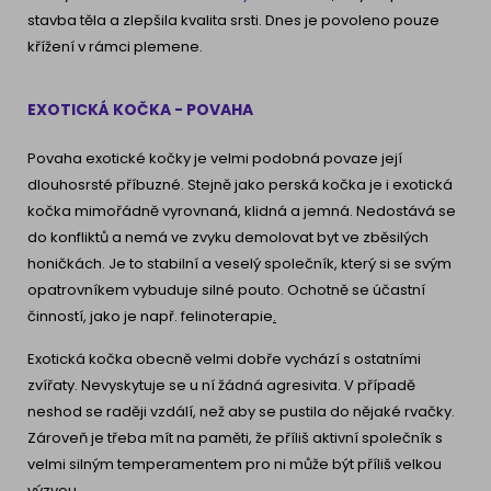
stavba těla a zlepšila kvalita srsti. Dnes je povoleno pouze
křížení v rámci plemene.
EXOTICKÁ KOČKA - POVAHA
Povaha exotické kočky je velmi podobná povaze její
dlouhosrsté příbuzné. Stejně jako perská kočka je i exotická
kočka mimořádně vyrovnaná, klidná a jemná. Nedostává se
do konfliktů a nemá ve zvyku demolovat byt ve zběsilých
honičkách. Je to stabilní a veselý společník, který si se svým
opatrovníkem vybuduje silné pouto. Ochotně se účastní
činností, jako je např. felinoterapie
.
Exotická kočka obecně velmi dobře vychází s ostatními
zvířaty. Nevyskytuje se u ní žádná agresivita. V případě
neshod se raději vzdálí, než aby se pustila do nějaké rvačky.
Zároveň je třeba mít na paměti, že příliš aktivní společník s
velmi silným temperamentem pro ni může být příliš velkou
výzvou.