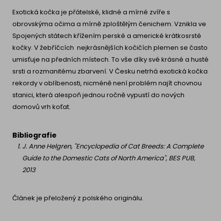
Exotická kočka je přátelské, klidné a mírné zvíře s
obrovskýma očima a mírně zploštělým čenichem. Vznikla ve
Spojených státech křížením perské a americké krátkosrsté
kočky. V žebříčcích nejkrásnějších kočičích plemen se často
umisťuje na předních místech. To vše díky své krásné a husté
srsti a rozmanitému zbarvení. V Česku netrhá exotická kočka
rekordy v oblíbenosti, nicméně není problém najít chovnou
stanici, která alespoň jednou ročně vypustí do nových
domovů vrh koťat.
Bibliografie
J. Anne Helgren, "Encyclopedia of Cat Breeds: A Complete
Guide to the Domestic Cats of North America", BES PUB,
2013
Článek je přeložený z polského originálu.