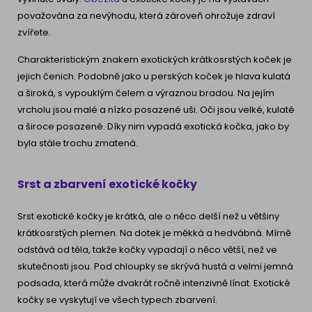
považována za nevýhodu, která zároveň ohrožuje zdraví
zvířete.
Charakteristickým znakem exotických krátkosrstých koček je
jejich čenich. Podobně jako u perských koček je hlava kulatá
a široká, s vypouklým čelem a výraznou bradou. Na jejím
vrcholu jsou malé a nízko posazené uši. Oči jsou velké, kulaté
a široce posazené. Díky nim vypadá exotická kočka, jako by
byla stále trochu zmatená.
Srst a zbarvení exotické kočky
Srst exotické kočky je krátká, ale o něco delší než u většiny
krátkosrstých plemen. Na dotek je měkká a hedvábná. Mírně
odstává od těla, takže kočky vypadají o něco větší, než ve
skutečnosti jsou. Pod chloupky se skrývá hustá a velmi jemná
podsada, která může dvakrát ročně intenzivně línat. Exotické
kočky se vyskytují ve všech typech zbarvení.