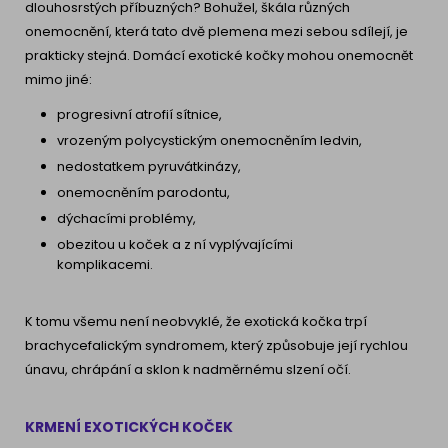
dlouhosrstých příbuzných? Bohužel, škála různých
onemocnění, která tato dvě plemena mezi sebou sdílejí, je
prakticky stejná. Domácí exotické kočky mohou onemocnět
mimo jiné:
progresivní atrofií sítnice,
vrozeným polycystickým onemocněním ledvin,
nedostatkem pyruvátkinázy,
onemocněním parodontu,
dýchacími problémy,
obezitou u koček a z ní vyplývajícími
komplikacemi.
K tomu všemu není neobvyklé, že exotická kočka trpí
brachycefalickým syndromem, který způsobuje její rychlou
únavu, chrápání a sklon k nadměrnému slzení očí.
KRMENÍ EXOTICKÝCH KOČEK