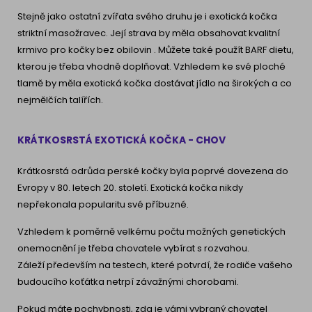
Stejně jako ostatní zvířata svého druhu je i exotická kočka
striktní masožravec. Její strava by měla obsahovat kvalitní
krmivo pro kočky bez obilovin . Můžete také použít BARF dietu,
kterou je třeba vhodně doplňovat. Vzhledem ke své ploché
tlamě by měla exotická kočka dostávat jídlo na širokých a co
nejmělčích talířích.
KRÁTKOSRSTÁ EXOTICKÁ KOČKA - CHOV
Krátkosrstá odrůda perské kočky byla poprvé dovezena do
Evropy v 80. letech 20. století. Exotická kočka nikdy
nepřekonala popularitu své příbuzné.
Vzhledem k poměrně velkému počtu možných genetických
onemocnění je třeba chovatele vybírat s rozvahou.
Záleží především na testech, které potvrdí, že rodiče vašeho
budoucího koťátka netrpí závažnými chorobami.
Pokud máte pochybnosti, zda je vámi vybraný chovatel