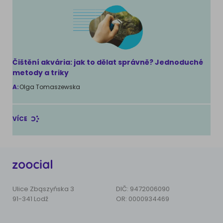
Čištění akvária: jak to dělat správně? Jednoduché
metody a triky
A:
Olga Tomaszewska
VÍCE
Ulice Zbąszyńska 3
DIČ: 9472006090
91-341 Lodž
OR: 0000934469