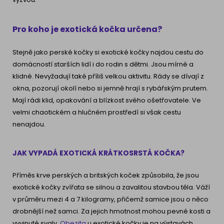
Pro koho je exotická kočka určena?
Stejně jako perské kočky si exotické kočky najdou cestu do
domácností starších lidí i do rodin s dětmi. Jsou mírné a
klidné. Nevyžadují také příliš velkou aktivitu. Rády se dívají z
okna, pozorují okolí nebo si jemně hrají s rybářským prutem.
Mají rádi klid, opakování a blízkost svého ošetřovatele. Ve
velmi chaotickém a hlučném prostředí si však cestu
nenajdou.
JAK VYPADÁ EXOTICKÁ KRÁTKOSRSTÁ KOČKA?
Příměs krve perských a britských koček způsobila, že jsou
exotické kočky zvířata se silnou a zavalitou stavbou těla. Váží
v průměru mezi 4 a 7 kilogramy, přičemž samice jsou o něco
drobnější než samci. Za jejich hmotnost mohou pevné kosti a
vyvinuté svaly.
Obezita
u exotické kočky je na výstavách