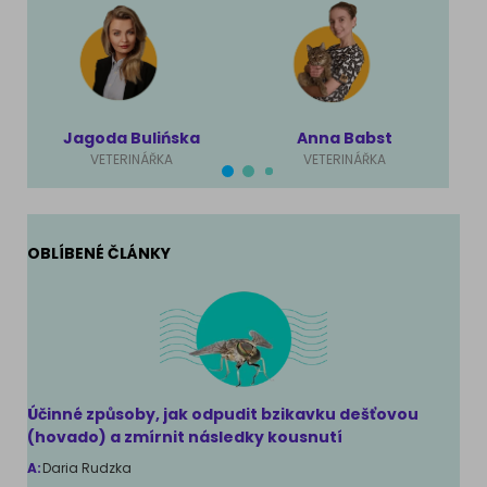
Jagoda Bulińska
Anna Babst
VETERINÁŘKA
VETERINÁŘKA
OBLÍBENÉ ČLÁNKY
Účinné způsoby, jak odpudit bzikavku dešťovou
(hovado) a zmírnit následky kousnutí
A:
Daria Rudzka