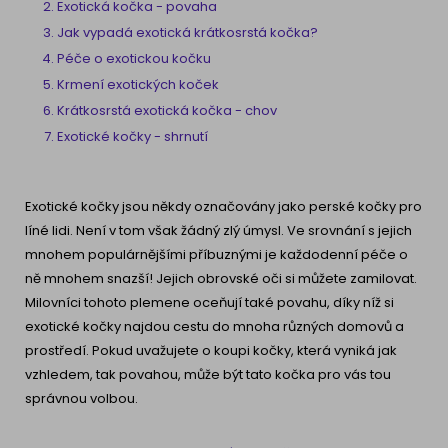
Exotická kočka - povaha
Jak vypadá exotická krátkosrstá kočka?
Péče o exotickou kočku
Krmení exotických koček
Krátkosrstá exotická kočka - chov
Exotické kočky - shrnutí
Exotické kočky jsou někdy označovány jako perské kočky pro
líné lidi. Není v tom však žádný zlý úmysl. Ve srovnání s jejich
mnohem populárnějšími příbuznými je každodenní péče o
ně mnohem snazší! Jejich obrovské oči si můžete zamilovat.
Milovníci tohoto plemene oceňují také povahu, díky níž si
exotické kočky najdou cestu do mnoha různých domovů a
prostředí. Pokud uvažujete o koupi kočky, která vyniká jak
vzhledem, tak povahou, může být tato kočka pro vás tou
správnou volbou.