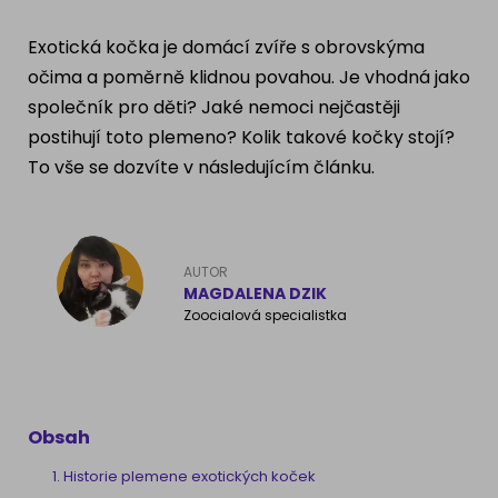
Ragdoll
PLEMENA PSŮ
Exotická kočka je domácí zvíře s obrovskýma
Britská krátkosrstá kočka
očima a poměrně klidnou povahou. Je vhodná jako
Francouzský buldog
společník pro děti? Jaké nemoci nejčastěji
Bengálská kočka
postihují toto plemeno? Kolik takové kočky stojí?
Dalmatín
To vše se dozvíte v následujícím článku.
Kanadský Sphynx
Zlatý retrívr
Německý ovčák
AUTOR
MAGDALENA DZIK
Zoocialová specialistka
Atlas psů
Obsah
Historie plemene exotických koček