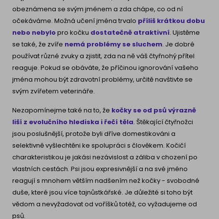
obeznámena se svým jménem a zda chápe, co od ní
očekáváme. Možná učení jména trvalo
příliš krátkou dobu
nebo nebylo
pro kočku
dostatečně atraktivní
. Ujistěme
se také, že zvíře
nemá problémy se sluchem
. Je dobré
používat různé zvuky a zjistit, zda na ně váš čtyřnohý přítel
reaguje. Pokud se obáváte, že příčinou ignorování vašeho
jména mohou být zdravotní problémy, určitě navštivte se
svým zvířetem veterináře.
Nezapomínejme také na to, že
kočky se od psů výrazně
liší z evolučního hlediska i řečí těla
. Štěkající čtyřnožci
jsou poslušnější, protože byli dříve domestikováni a
selektivně vyšlechtěni ke spolupráci s člověkem. Kočičí
charakteristikou je jakási nezávislost a záliba v chození po
vlastních cestách. Psi jsou expresivnější a na své jméno
reagují s mnohem větším nadšením než kočky - svobodné
duše, které jsou více tajnůstkářské. Je důležité si toho být
vědom a nevyžadovat od voříšků totéž, co vyžadujeme od
psů.