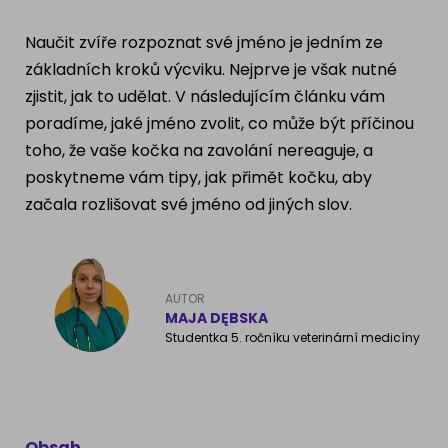
Ragdoll
PLEMENA PSŮ
Naučit zvíře rozpoznat své jméno je jedním ze
Britská krátkosrstá kočka
základních kroků výcviku. Nejprve je však nutné
Francouzský buldog
zjistit, jak to udělat. V následujícím článku vám
Bengálská kočka
poradíme, jaké jméno zvolit, co může být příčinou
Dalmatín
toho, že vaše kočka na zavolání nereaguje, a
Kanadský Sphynx
Zlatý retrívr
poskytneme vám tipy, jak přimět kočku, aby
začala rozlišovat své jméno od jiných slov.
Německý ovčák
Atlas psů
AUTOR
MAJA DĘBSKA
Studentka 5. ročníku veterinární medicíny
Obsah