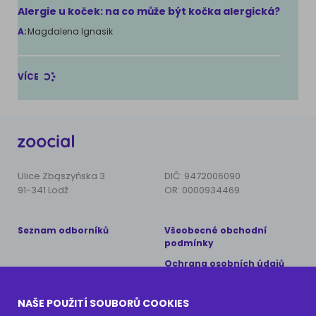
Alergie u koček: na co může být kočka alergická?
A:
Magdalena Ignasik
VÍCE
Ulice Zbąszyńska 3
DIČ: 9472006090
91-341 Lodž
OR: 0000934469
Seznam odborníků
Všeobecné obchodní
podmínky
Ochrana osobních údajů
Copyright © 2024 AnimalCare
NAŠE POUŽITÍ SOUBORŮ COOKIES
Všechna práva vyhrazena