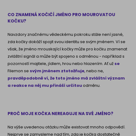
CO ZNAMENÁ KOČIČÍ JMÉNO PRO MOUROVATOU
KOČKU?
Navzdory značnému vědeckému pokroku stále není jasné,
zda kočky dokáží spojit svou identitu se svým jménem. Ví se
však, že jméno mrouskající kočky může pro kočku znamenat
zvláštní signál a může být spojeno s odměnou - například s
pozorností majitele, jídlem, hrou nebo hlazením. Ať už
se
Filemon se
svým jménem ztotožňuje
, nebo ne,
pravděpodobně ví, že toto jméno má zvláštní význam
a reakce na něj mu přináší určitou
odměnu.
PROČ MOJE KOČKA NEREAGUJE NA SVÉ JMÉNO?
Na výše uvedenou otázku může existovat mnoho odpovědí.
Nejprve se zamysleme nad tím, zda je kočka dostatečně