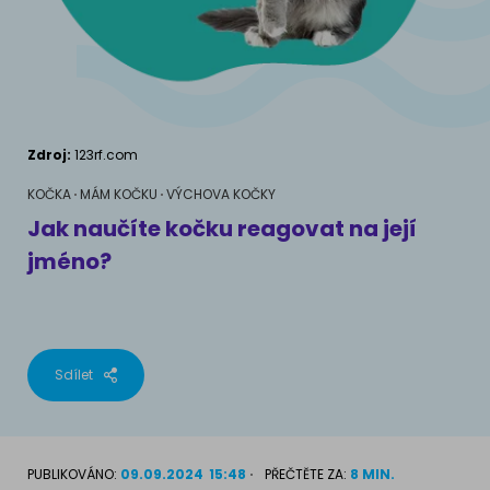
AKVARIJNÍ RYBY
Pamlsky a doplňky stravy
Výživové poradenství
Pamlsky a doplňky stravy
KONĚ
VÝCHOVA PSA
Chování
MÁM KOČKU
Zdroj:
123rf.com
Školení
Jak rozumět kočce
KOČKA
MÁM KOČKU
VÝCHOVA KOČKY
Jak naučíte kočku reagovat na její
Život s kočkou
jméno?
MÁM PSA
Kotě doma
Jak pochopit psa
Školení
Život se psem
Sdílet
Příslušenství pro kočky
Štěně v domě
Příslušenství pro psy
PLEMENA KOČEK
PUBLIKOVÁNO:
09.09.2024
15:48
PŘEČTĚTE ZA:
8 MIN.