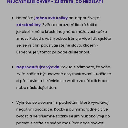
NEJČASTĚJŠÍ CHYBY - ZJISTĚTE, CO NEDĚLAT!
Neměňte
jméno své kočky
ani nepoužívejte
zdrobněliny
. Zvířata nerozumí lidské řeči a
jakákoli změna křestního jména může vaši kočku
zmást. Pokud s vaší kočkou trénuje více lidí, ujistěte
se, že všichni používají stejné slovo. Klíčem k
úspěchu je v tomto případě důslednost.
Neprodlužujte výcvik
. Pokud si všimnete, že vaše
zvíře začíná být unavené a vy frustrovaní - udělejte
si přestávku a k tréninku se vraťte za několik hodin
nebo následující den.
Vyhněte se averzivním podnětům, které vyvolávají
negativní asociace. Kočky jsou mimořádně citlivé
bytosti a nepříjemné zážitky se jim hluboko vryjí do
paměti. Snažte se svého mazlíčka neoslovovat