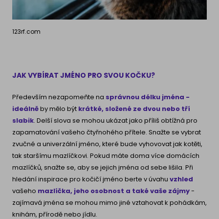
123rf.com
JAK VYBÍRAT JMÉNO PRO SVOU KOČKU?
Především nezapomeňte na
správnou délku jména -
ideálně
by mělo být
krátké, složené ze dvou nebo tří
slabik
. Delší slova se mohou ukázat jako příliš obtížná pro
zapamatování vašeho čtyřnohého přítele. Snažte se vybrat
zvučné a univerzální jméno, které bude vyhovovat jak kotěti,
tak staršímu mazlíčkovi. Pokud máte doma více domácích
mazlíčků, snažte se, aby se jejich jména od sebe lišila. Při
hledání inspirace pro kočičí jméno berte v úvahu
vzhled
vašeho
mazlíčka, jeho osobnost a také vaše zájmy
-
zajímavá jména se mohou mimo jiné vztahovat k pohádkám,
knihám, přírodě nebo jídlu.