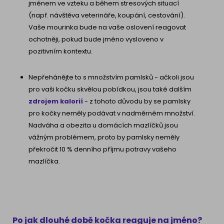
jménem ve vzteku a během stresových situací
(např. návštěva veterináře, koupání, cestování).
Vaše mourinka bude na vaše oslovení reagovat
ochotněji, pokud bude jméno vysloveno v
pozitivním kontextu.
Nepřehánějte to s množstvím pamlsků - ačkoli jsou
pro vaši kočku skvělou pobídkou, jsou také dalším
zdrojem kalorií
- z tohoto důvodu by se pamlsky
pro kočky neměly podávat v nadměrném množství.
Nadváha a obezita u domácích mazlíčků jsou
vážným problémem, proto by pamlsky neměly
překročit 10 % denního příjmu potravy vašeho
mazlíčka.
Po jak dlouhé době kočka reaguje na jméno?