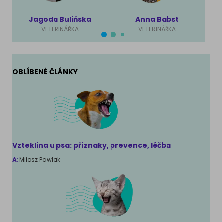
Jagoda Bulińska
Anna Babst
VETERINÁŘKA
VETERINÁŘKA
OBLÍBENÉ ČLÁNKY
Vzteklina u psa: příznaky, prevence, léčba
A:
Miłosz Pawlak