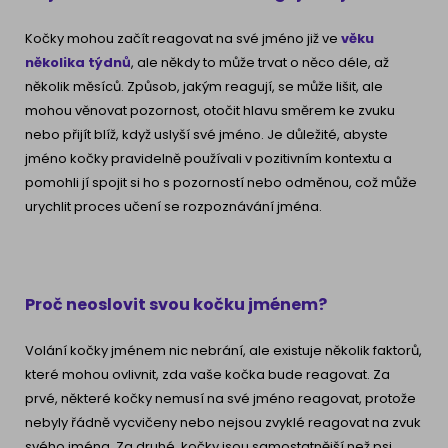
Kočky mohou začít reagovat na své jméno již ve
věku
několika týdnů
, ale někdy to může trvat o něco déle, až
několik měsíců. Způsob, jakým reagují, se může lišit, ale
mohou věnovat pozornost, otočit hlavu směrem ke zvuku
nebo přijít blíž, když uslyší své jméno. Je důležité, abyste
jméno kočky pravidelně používali v pozitivním kontextu a
pomohli jí spojit si ho s pozorností nebo odměnou, což může
urychlit proces učení se rozpoznávání jména.
Proč neoslovit svou kočku jménem?
Volání kočky jménem nic nebrání, ale existuje několik faktorů,
které mohou ovlivnit, zda vaše kočka bude reagovat. Za
prvé, některé kočky nemusí na své jméno reagovat, protože
nebyly řádně vycvičeny nebo nejsou zvyklé reagovat na zvuk
svého jména. Za druhé, kočky jsou samostatnější než psi,