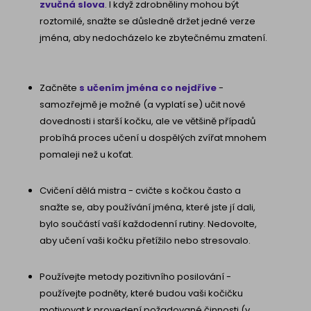
zvučná slova
. I když zdrobněliny mohou být
roztomilé, snažte se důsledně držet jedné verze
jména, aby nedocházelo ke zbytečnému zmatení.
Začněte
s učením jména co nejdříve
-
samozřejmě je možné (a vyplatí se) učit nové
dovednosti i starší kočku, ale ve většině případů
probíhá proces učení u dospělých zvířat mnohem
pomaleji než u koťat.
Cvičení dělá mistra - cvičte s kočkou často a
snažte se, aby používání jména, které jste jí dali,
bylo součástí vaší každodenní rutiny. Nedovolte,
aby učení vaši kočku přetížilo nebo stresovalo.
Používejte metody pozitivního posilování -
používejte podněty, které budou vaši kočičku
motivovat k provedení požadované činnosti (v