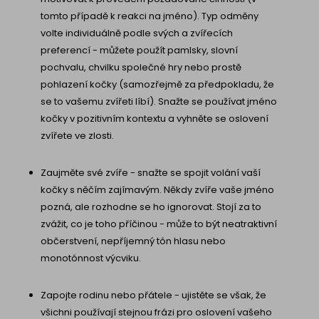
tomto případě k reakci na jméno). Typ odměny
volte individuálně podle svých a zvířecích
preferencí - můžete použít pamlsky, slovní
pochvalu, chvilku společné hry nebo prostě
pohlazení kočky (samozřejmě za předpokladu, že
se to vašemu zvířeti líbí). Snažte se používat jméno
kočky v pozitivním kontextu a vyhněte se oslovení
zvířete ve zlosti.
Zaujměte své zvíře - snažte se spojit volání vaší
kočky s něčím zajímavým. Někdy zvíře vaše jméno
pozná, ale rozhodne se ho ignorovat. Stojí za to
zvážit, co je toho příčinou - může to být neatraktivní
občerstvení, nepříjemný tón hlasu nebo
monotónnost výcviku.
Zapojte rodinu nebo přátele - ujistěte se však, že
všichni používají stejnou frázi pro oslovení vašeho