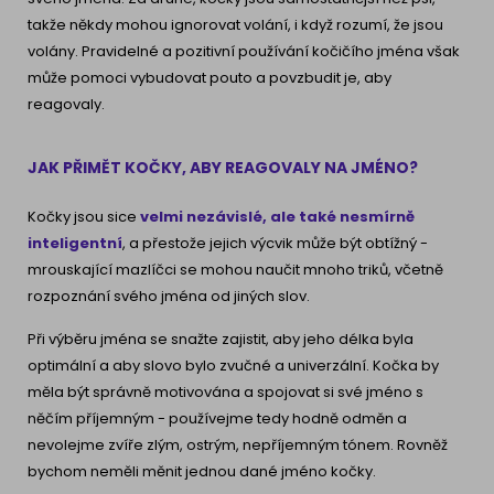
takže někdy mohou ignorovat volání, i když rozumí, že jsou
volány. Pravidelné a pozitivní používání kočičího jména však
může pomoci vybudovat pouto a povzbudit je, aby
reagovaly.
JAK PŘIMĚT KOČKY, ABY REAGOVALY NA JMÉNO?
Kočky jsou sice
velmi nezávislé, ale také nesmírně
inteligentní
, a přestože jejich výcvik může být obtížný -
mrouskající mazlíčci se mohou naučit mnoho triků, včetně
rozpoznání svého jména od jiných slov.
Při výběru jména se snažte zajistit, aby jeho délka byla
optimální a aby slovo bylo zvučné a univerzální. Kočka by
měla být správně motivována a spojovat si své jméno s
něčím příjemným - používejme tedy hodně odměn a
nevolejme zvíře zlým, ostrým, nepříjemným tónem. Rovněž
bychom neměli měnit jednou dané jméno kočky.