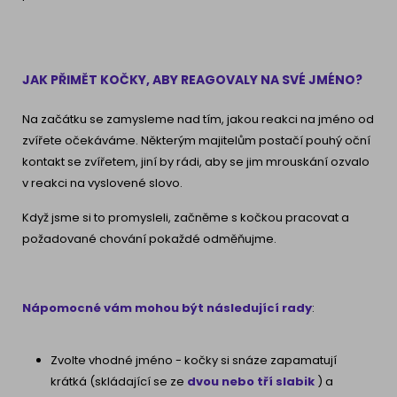
JAK PŘIMĚT KOČKY, ABY REAGOVALY NA SVÉ JMÉNO?
Na začátku se zamysleme nad tím, jakou reakci na jméno od
zvířete očekáváme. Některým majitelům postačí pouhý oční
kontakt se zvířetem, jiní by rádi, aby se jim mrouskání ozvalo
v reakci na vyslovené slovo.
Když jsme si to promysleli, začněme s kočkou pracovat a
požadované chování pokaždé odměňujme.
Nápomocné vám mohou být následující rady
:
Zvolte vhodné jméno - kočky si snáze zapamatují
krátká (skládající se ze
dvou nebo tří slabik
) a