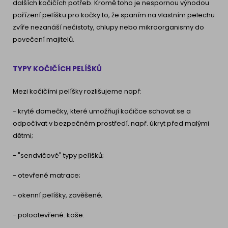
dalších kočičích potřeb. Kromě toho je nespornou výhodou
pořízení pelíšku pro kočky to, že spaním na vlastním pelechu
zvíře nezanáší nečistoty, chlupy nebo mikroorganismy do
povečení majitelů.
TYPY KOČIČÍCH PELÍŠKŮ
Mezi kočičími pelíšky rozlišujeme např:
- kryté domečky, které umožňují kočičce schovat se a
odpočívat v bezpečném prostředí. např. úkryt před malými
dětmi;
- "sendvičové" typy pelíšků;
- otevřené matrace;
- okenní pelíšky, zavěšené;
- polootevřené: koše.