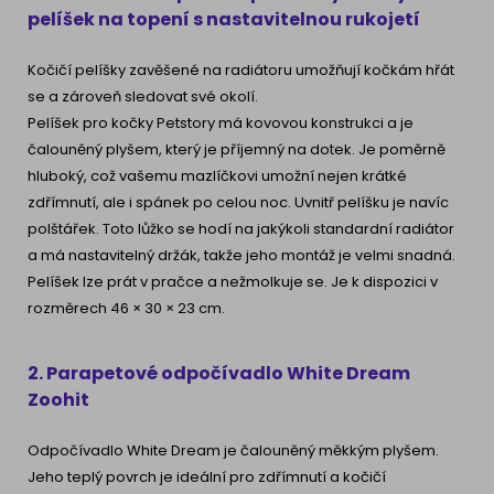
pelíšek na topení s nastavitelnou rukojetí
Kočičí pelíšky zavěšené na radiátoru umožňují kočkám hřát
se a zároveň sledovat své okolí.
Pelíšek pro kočky Petstory má kovovou konstrukci a je
čalouněný plyšem, který je příjemný na dotek. Je poměrně
hluboký, což vašemu mazlíčkovi umožní nejen krátké
zdřímnutí, ale i spánek po celou noc. Uvnitř pelíšku je navíc
polštářek. Toto lůžko se hodí na jakýkoli standardní radiátor
a má nastavitelný držák, takže jeho montáž je velmi snadná.
Pelíšek lze prát v pračce a nežmolkuje se. Je k dispozici v
rozměrech 46 × 30 × 23 cm.
2. Parapetové odpočívadlo White Dream
Zoohit
Odpočívadlo White Dream je čalouněný měkkým plyšem.
Jeho teplý povrch je ideální pro zdřímnutí a kočičí