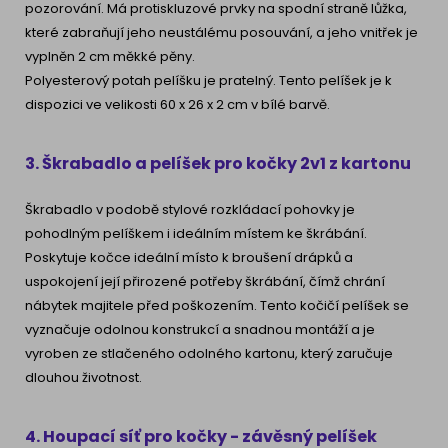
pozorování. Má protiskluzové prvky na spodní straně lůžka,
které zabraňují jeho neustálému posouvání, a jeho vnitřek je
vyplněn 2 cm měkké pěny.
Polyesterový potah pelíšku je pratelný. Tento pelíšek je k
dispozici ve velikosti 60 x 26 x 2 cm v bílé barvě.
3. Škrabadlo a pelíšek pro kočky 2v1 z kartonu
Škrabadlo v podobě stylové rozkládací pohovky je
pohodlným pelíškem i ideálním místem ke škrábání.
Poskytuje kočce ideální místo k broušení drápků a
uspokojení její přirozené potřeby škrábání, čímž chrání
nábytek majitele před poškozením. Tento kočičí pelíšek se
vyznačuje odolnou konstrukcí a snadnou montáží a je
vyroben ze stlačeného odolného kartonu, který zaručuje
dlouhou životnost.
4. Houpací síť pro kočky - závěsný pelíšek