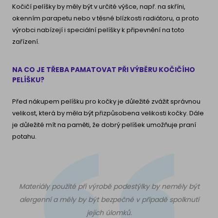
Kočičí pelíšky by měly být v určité výšce, např. na skříni,
okenním parapetu nebo v těsné blízkosti radiátoru, a proto
výrobci nabízejí i speciální pelíšky k připevnění na toto
zařízení.
NA CO JE TŘEBA PAMATOVAT PŘI VÝBĚRU KOČIČÍHO
PELÍŠKU?
Před nákupem pelíšku pro kočky je důležité zvážit správnou
velikost, která by měla být přizpůsobena velikosti kočky. Dále
je důležité mít na paměti, že dobrý pelíšek umožňuje praní
potahu.
Materiály použité při výrobě podestýlky by neměly být
alergenní a měly by být bezpečné v případě spolknutí
jejich úlomků.