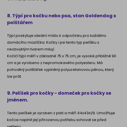
8. Týpí pro kočku nebo psa, stan Goldendog s
polštářem
Týpí poskytuje ideální místo k odpočinku pro každého
domácího mazlíčka. Kočky i psi tento typ pelíšku s
neobvyklým tvarem milují.
Kočičí týpí měří v základně 75 x 75 cm, je vysoké přibližně 90
cm a je vyrobeno z nepromokavého polyesteru. Má
pohodlný polštářek vyplněný polyuretanovou pěnou, který
lze prát.
9. Pelíšek pro kočky - domeček pro kočky se
jménem.
Tento pelíšek je vyroben z plsti a měří 44x43x29. Umožňuje
kočce naplnit její přirozenou potřebu schovat se před
vetřelci.