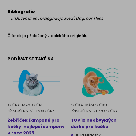
Bibliografie
"Utrzymanie i pielęgnacja kota", Dagmar Thies
Článek je přeložený z polského originálu.
PODÍVAT SE TAKÉ NA
KOČKA
MÁM KOČKU
KOČKA
MÁM KOČKU
PŘÍSLUŠENSTVÍ PRO KOČKY
PŘÍSLUŠENSTVÍ PRO KOČKY
Žebříček šamponů pro
TOP 10 neobvyklých
kočky: nejlepší šampony
dárků pro kočku
v roce 2025
A:
Julia Mraczny