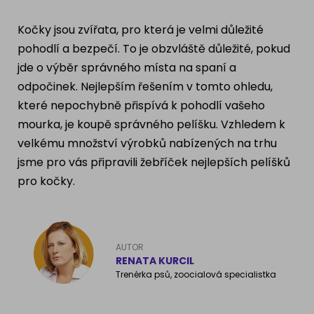
Ragdoll
PLEMENA PSŮ
Kočky jsou zvířata, pro která je velmi důležité
Britská krátkosrstá kočka
pohodlí a bezpečí. To je obzvláště důležité, pokud
Francouzský buldog
jde o výběr správného místa na spaní a
Bengálská kočka
odpočinek. Nejlepším řešením v tomto ohledu,
Dalmatín
které nepochybně přispívá k pohodlí vašeho
Kanadský Sphynx
Zlatý retrívr
mourka, je koupě správného pelíšku. Vzhledem k
velkému množství výrobků nabízených na trhu
Německý ovčák
jsme pro vás připravili žebříček nejlepších pelíšků
pro kočky.
Atlas psů
AUTOR
RENATA KURCIL
Trenérka psů, zoocialová specialistka