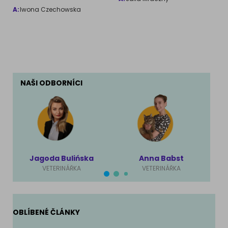
A:
Iwona Czechowska
NAŠI ODBORNÍCI
Jagoda Bulińska
Anna Babst
VETERINÁŘKA
VETERINÁŘKA
OBLÍBENÉ ČLÁNKY