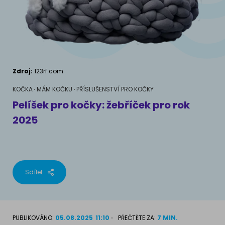
AKVARIJNÍ RYBY
Pamlsky a doplňky stravy
Výživové poradenství
Pamlsky a doplňky stravy
KONĚ
VÝCHOVA PSA
Chování
MÁM KOČKU
Zdroj:
123rf.com
Školení
Jak rozumět kočce
KOČKA
MÁM KOČKU
PŘÍSLUŠENSTVÍ PRO KOČKY
Pelíšek pro kočky: žebříček pro rok
Život s kočkou
2025
MÁM PSA
Kotě doma
Jak pochopit psa
Školení
Život se psem
Sdílet
Příslušenství pro kočky
Štěně v domě
Příslušenství pro psy
PLEMENA KOČEK
PUBLIKOVÁNO:
05.08.2025
11:10
PŘEČTĚTE ZA:
7 MIN.