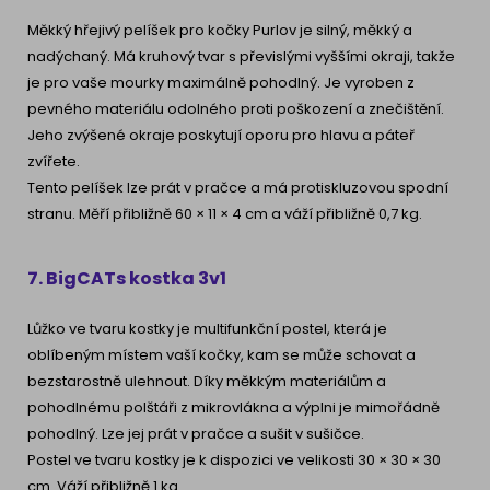
Měkký hřejivý pelíšek pro kočky Purlov je silný, měkký a
nadýchaný. Má kruhový tvar s převislými vyššími okraji, takže
je pro vaše mourky maximálně pohodlný. Je vyroben z
pevného materiálu odolného proti poškození a znečištění.
Jeho zvýšené okraje poskytují oporu pro hlavu a páteř
zvířete.
Tento pelíšek lze prát v pračce a má protiskluzovou spodní
stranu. Měří přibližně 60 × 11 × 4 cm a váží přibližně 0,7 kg.
7. BigCATs kostka 3v1
Lůžko ve tvaru kostky je multifunkční postel, která je
oblíbeným místem vaší kočky, kam se může schovat a
bezstarostně ulehnout. Díky měkkým materiálům a
pohodlnému polštáři z mikrovlákna a výplni je mimořádně
pohodlný. Lze jej prát v pračce a sušit v sušičce.
Postel ve tvaru kostky je k dispozici ve velikosti 30 × 30 × 30
cm. Váží přibližně 1 kg.