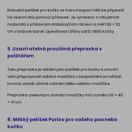
Robustní pelíšek pro kočky ve tvaru houpací sítě lze připevnit
na okenní sklo pomocí přísavek. Je vyrobeno z robustních
materiálů s přídavným stabilizačním rámem a měří 55 × 32
cm v béžové barvě. Upevňovací šňůry udrží i těžší kočky.
5. Uzavíratelná proutěná přepravka s
polštářem
Tato přepravka je ideální jako pelíšek pro kočky a umožní
vám přepravovat vašeho mazlíčka v bezpečném prostředí.
Kovový uzávěr účinně zabrání útěku vašeho mazlíčka.
Přepravka-pelechpro domácí mazlíčky má rozměry 50 × 40
× 41 cm.
6. Měkký pelíšek Purlov pro vašeho psa nebo
kočku