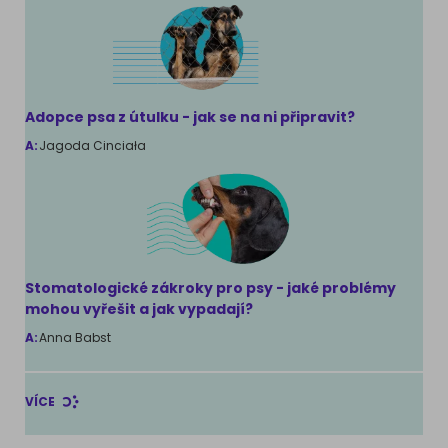
Adopce psa z útulku - jak se na ni připravit?
A:
Jagoda Cinciała
Stomatologické zákroky pro psy - jaké problémy
mohou vyřešit a jak vypadají?
A:
Anna Babst
VÍCE