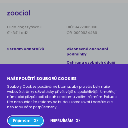
Ulice Zbąszyńska 3
DIČ: 9472006090
91-341 Lodž
OR: 0000934469
Seznam odborníků
Všeobecné obchodní
podmínky
Ochrana osobních údajů
Copyright © 2024 AnimalCare
NAŠE POUŽITÍ SOUBORŮ COOKIES
Všechna práva vyhrazena
Soubory Cookies používáme k tomu, aby pro vás byly naše
webové stránky uživatelsky přívětivější a spolehlivější. Umožňují
Kontaktujte nás
nám také přizpůsobit obsah a reklamu vašim zájmům. Pokud s
tím nesouhlasíte, reklamy se budou zobrazovat i nadále, ale
info@zoocial.cz
nebudou vám přizpůsobeny.
Přijímám
NEPŘIJÍMÁM